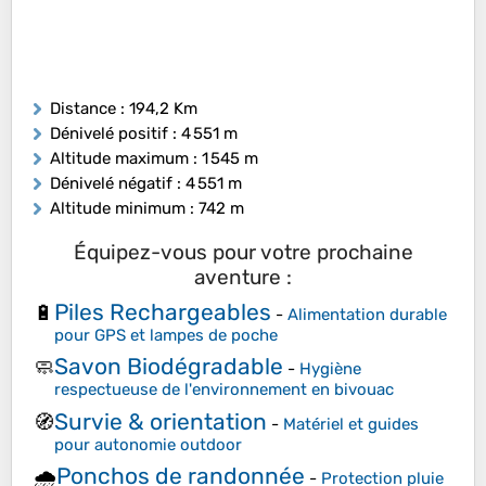
Distance
: 194,2 Km
Dénivelé positif
: 4 551 m
Altitude maximum
: 1 545 m
Dénivelé négatif
: 4 551 m
Altitude minimum
: 742 m
Équipez-vous pour votre prochaine
aventure :
Piles Rechargeables
🔋
-
Alimentation durable
pour GPS et lampes de poche
Savon Biodégradable
🧼
-
Hygiène
respectueuse de l'environnement en bivouac
Survie & orientation
🧭
-
Matériel et guides
pour autonomie outdoor
Ponchos de randonnée
🌧️
-
Protection pluie