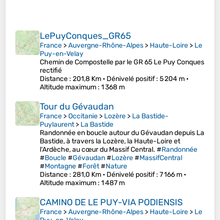
LePuyConques_GR65
France
>
Auvergne-Rhône-Alpes
>
Haute-Loire
>
Le
Puy-en-Velay
Chemin de Compostelle par le GR 65 Le Puy Conques
rectifié
Distance
: 201,8 Km •
Dénivelé positif
: 5 204 m •
Altitude maximum
: 1 368 m
Tour du Gévaudan
France
>
Occitanie
>
Lozère
>
La Bastide-
Puylaurent
>
La Bastide
Randonnée en boucle autour du Gévaudan depuis La
Bastide, à travers la Lozère, la Haute-Loire et
l'Ardèche, au cœur du Massif Central. #
Randonnée
#
Boucle
#
Gévaudan
#
Lozère
#
MassifCentral
#
Montagne
#
Forêt
#
Nature
Distance
: 281,0 Km •
Dénivelé positif
: 7 166 m •
Altitude maximum
: 1 487 m
CAMINO DE LE PUY-VIA PODIENSIS
France
>
Auvergne-Rhône-Alpes
>
Haute-Loire
>
Le