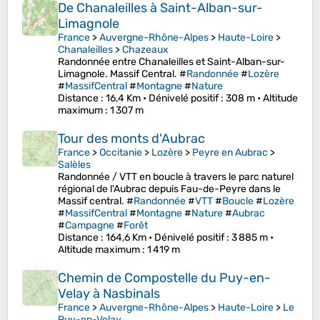
De Chanaleilles à Saint-Alban-sur-
Limagnole
France
>
Auvergne-Rhône-Alpes
>
Haute-Loire
>
Chanaleilles
>
Chazeaux
Randonnée entre Chanaleilles et Saint-Alban-sur-
Limagnole. Massif Central. #
Randonnée
#
Lozère
#
MassifCentral
#
Montagne
#
Nature
Distance
: 16,4 Km •
Dénivelé positif
: 308 m •
Altitude
maximum
: 1 307 m
Tour des monts d'Aubrac
France
>
Occitanie
>
Lozère
>
Peyre en Aubrac
>
Salèles
Randonnée / VTT en boucle à travers le parc naturel
régional de l'Aubrac depuis Fau-de-Peyre dans le
Massif central. #
Randonnée
#
VTT
#
Boucle
#
Lozère
#
MassifCentral
#
Montagne
#
Nature
#
Aubrac
#
Campagne
#
Forêt
Distance
: 164,6 Km •
Dénivelé positif
: 3 885 m •
Altitude maximum
: 1 419 m
Chemin de Compostelle du Puy-en-
Velay à Nasbinals
France
>
Auvergne-Rhône-Alpes
>
Haute-Loire
>
Le
Puy-en-Velay