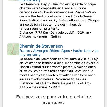
Puy-en-Velay
Le Chemin du Puy (ou Via Podiensis) est le principal
chemin vers Composelle en France. Sur une
distance de 730 km, il commence au Puy-en-Velay
dans la Haute-Loire et se termine à Saint-Jean-
Pied-de-Port dans les Pyrénées Atlantiques. Chaque
année de juin à septembre des milliers de
randonneurs empruntent…
Distance
: 717,9 Km •
Dénivelé positif
: 15 291 m •
Altitude maximum
: 1 368 m
Chemin de Stevenson
France
>
Auvergne-Rhône-Alpes
>
Haute-Loire
>
Le
Puy-en-Velay
Le chemin de Stevenson débute dans la ville du Puy-
en-Velay et se termine à Alès. Il chemine à travers le
Massif Central sur les vastes plateaux volcaniques
du Velay, les hautes terres rudes du Gévaudan, le
mont Lozère et les crêtes et vallées des Cévennes
sur ses 252 kilomètres. Retrouvez toutes les…
Distance
: 247,4 Km •
Dénivelé positif
: 7 740 m •
Altitude maximum
: 1 699 m
Équipez-vous pour votre prochaine
aventure :