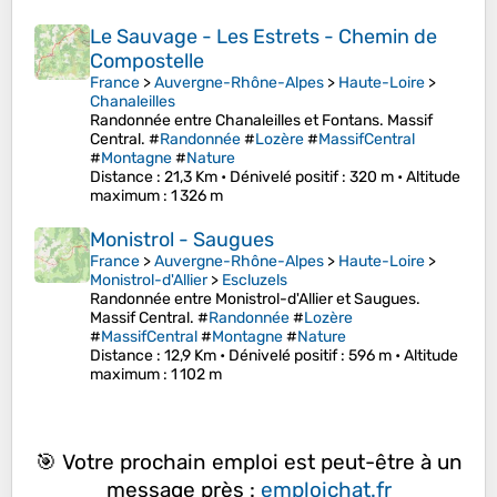
Le Sauvage - Les Estrets - Chemin de
Compostelle
France
>
Auvergne-Rhône-Alpes
>
Haute-Loire
>
Chanaleilles
Randonnée entre Chanaleilles et Fontans. Massif
Central. #
Randonnée
#
Lozère
#
MassifCentral
#
Montagne
#
Nature
Distance
: 21,3 Km •
Dénivelé positif
: 320 m •
Altitude
maximum
: 1 326 m
Monistrol - Saugues
France
>
Auvergne-Rhône-Alpes
>
Haute-Loire
>
Monistrol-d'Allier
>
Escluzels
Randonnée entre Monistrol-d'Allier et Saugues.
Massif Central. #
Randonnée
#
Lozère
#
MassifCentral
#
Montagne
#
Nature
Distance
: 12,9 Km •
Dénivelé positif
: 596 m •
Altitude
maximum
: 1 102 m
🎯 Votre prochain emploi est peut-être à un
message près :
emploichat.fr