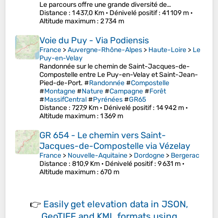
Le parcours offre une grande diversité de…
Distance
: 1 437,0 Km •
Dénivelé positif
: 41 109 m •
Altitude maximum
: 2 734 m
Voie du Puy - Via Podiensis
France
>
Auvergne-Rhône-Alpes
>
Haute-Loire
>
Le
Puy-en-Velay
Randonnée sur le chemin de Saint-Jacques-de-
Compostelle entre Le Puy-en-Velay et Saint-Jean-
Pied-de-Port. #
Randonnée
#
Compostelle
#
Montagne
#
Nature
#
Campagne
#
Forêt
#
MassifCentral
#
Pyrénées
#
GR65
Distance
: 727,9 Km •
Dénivelé positif
: 14 942 m •
Altitude maximum
: 1 369 m
GR 654 - Le chemin vers Saint-
Jacques-de-Compostelle via Vézelay
France
>
Nouvelle-Aquitaine
>
Dordogne
>
Bergerac
Distance
: 810,9 Km •
Dénivelé positif
: 9 631 m •
Altitude maximum
: 670 m
👉
Easily
get elevation data in JSON,
GeoTIFF and KML formats
using