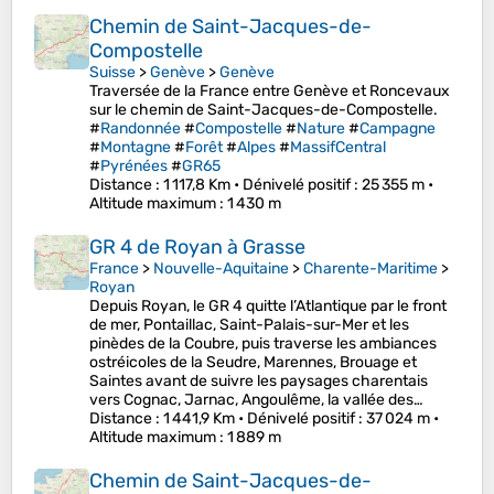
Chemin de Saint-Jacques-de-
Compostelle
Suisse
>
Genève
>
Genève
Traversée de la France entre Genève et Roncevaux
sur le chemin de Saint-Jacques-de-Compostelle.
#
Randonnée
#
Compostelle
#
Nature
#
Campagne
#
Montagne
#
Forêt
#
Alpes
#
MassifCentral
#
Pyrénées
#
GR65
Distance
: 1 117,8 Km •
Dénivelé positif
: 25 355 m •
Altitude maximum
: 1 430 m
GR 4 de Royan à Grasse
France
>
Nouvelle-Aquitaine
>
Charente-Maritime
>
Royan
Depuis Royan, le GR 4 quitte l’Atlantique par le front
de mer, Pontaillac, Saint-Palais-sur-Mer et les
pinèdes de la Coubre, puis traverse les ambiances
ostréicoles de la Seudre, Marennes, Brouage et
Saintes avant de suivre les paysages charentais
vers Cognac, Jarnac, Angoulême, la vallée des…
Distance
: 1 441,9 Km •
Dénivelé positif
: 37 024 m •
Altitude maximum
: 1 889 m
Chemin de Saint-Jacques-de-