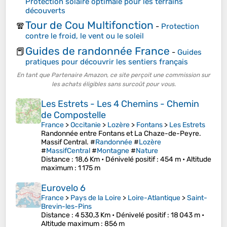
Protection solaire optimale pour les terrains
découverts
Tour de Cou Multifonction
🧣
-
Protection
contre le froid, le vent ou le soleil
Guides de randonnée France
📕
-
Guides
pratiques pour découvrir les sentiers français
En tant que Partenaire Amazon, ce site perçoit une commission sur
les achats éligibles sans surcoût pour vous.
Les Estrets - Les 4 Chemins - Chemin
de Compostelle
France
>
Occitanie
>
Lozère
>
Fontans
>
Les Estrets
Randonnée entre Fontans et La Chaze-de-Peyre.
Massif Central. #
Randonnée
#
Lozère
#
MassifCentral
#
Montagne
#
Nature
Distance
: 18,6 Km •
Dénivelé positif
: 454 m •
Altitude
maximum
: 1 175 m
Eurovelo 6
France
>
Pays de la Loire
>
Loire-Atlantique
>
Saint-
Brevin-les-Pins
Distance
: 4 530,3 Km •
Dénivelé positif
: 18 043 m •
Altitude maximum
: 856 m