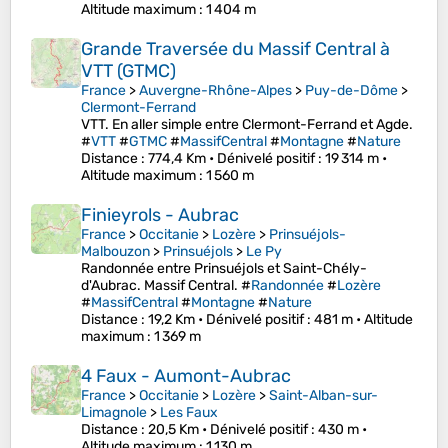
Altitude maximum
: 1 404 m
Grande Traversée du Massif Central à
VTT (GTMC)
France
>
Auvergne-Rhône-Alpes
>
Puy-de-Dôme
>
Clermont-Ferrand
VTT. En aller simple entre Clermont-Ferrand et Agde.
#
VTT
#
GTMC
#
MassifCentral
#
Montagne
#
Nature
Distance
: 774,4 Km •
Dénivelé positif
: 19 314 m •
Altitude maximum
: 1 560 m
Finieyrols - Aubrac
France
>
Occitanie
>
Lozère
>
Prinsuéjols-
Malbouzon
>
Prinsuéjols
>
Le Py
Randonnée entre Prinsuéjols et Saint-Chély-
d'Aubrac. Massif Central. #
Randonnée
#
Lozère
#
MassifCentral
#
Montagne
#
Nature
Distance
: 19,2 Km •
Dénivelé positif
: 481 m •
Altitude
maximum
: 1 369 m
4 Faux - Aumont-Aubrac
France
>
Occitanie
>
Lozère
>
Saint-Alban-sur-
Limagnole
>
Les Faux
Distance
: 20,5 Km •
Dénivelé positif
: 430 m •
Altitude maximum
: 1 130 m