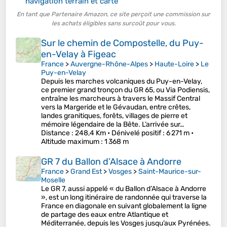
navigation terrain et carte
En tant que Partenaire Amazon, ce site perçoit une commission sur
les achats éligibles sans surcoût pour vous.
Sur le chemin de Compostelle, du Puy-
en-Velay à Figeac
France
>
Auvergne-Rhône-Alpes
>
Haute-Loire
>
Le
Puy-en-Velay
Depuis les marches volcaniques du Puy-en-Velay,
ce premier grand tronçon du GR 65, ou Via Podiensis,
entraîne les marcheurs à travers le Massif Central
vers la Margeride et le Gévaudan, entre crêtes,
landes granitiques, forêts, villages de pierre et
mémoire légendaire de la Bête. L’arrivée sur…
Distance
: 248,4 Km •
Dénivelé positif
: 6 271 m •
Altitude maximum
: 1 368 m
GR 7 du Ballon d’Alsace à Andorre
France
>
Grand Est
>
Vosges
>
Saint-Maurice-sur-
Moselle
Le GR 7, aussi appelé « du Ballon d’Alsace à Andorre
», est un long itinéraire de randonnée qui traverse la
France en diagonale en suivant globalement la ligne
de partage des eaux entre Atlantique et
Méditerranée, depuis les Vosges jusqu’aux Pyrénées.