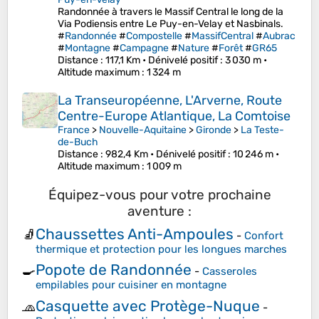
Randonnée à travers le Massif Central le long de la
Via Podiensis entre Le Puy-en-Velay et Nasbinals.
#
Randonnée
#
Compostelle
#
MassifCentral
#
Aubrac
#
Montagne
#
Campagne
#
Nature
#
Forêt
#
GR65
Distance
: 117,1 Km •
Dénivelé positif
: 3 030 m •
Altitude maximum
: 1 324 m
La Transeuropéenne, L'Arverne, Route
Centre-Europe Atlantique, La Comtoise
France
>
Nouvelle-Aquitaine
>
Gironde
>
La Teste-
de-Buch
Distance
: 982,4 Km •
Dénivelé positif
: 10 246 m •
Altitude maximum
: 1 009 m
Équipez-vous pour votre prochaine
aventure :
Chaussettes Anti-Ampoules
🧦
-
Confort
thermique et protection pour les longues marches
Popote de Randonnée
🍳
-
Casseroles
empilables pour cuisiner en montagne
Casquette avec Protège-Nuque
🧢
-