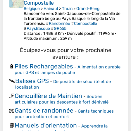
Compostelle
Belgique
>
Hainaut
>
Thuin
>
Grand-Reng
Randonnée vers Saint-Jacques-de-Compostelle de
la frontière belge au Pays Basque le long de la Via
Turonensis. #
Randonnée
#
Compostelle
#
PaysBasque
#
GR655
Distance
: 1 488,8 Km •
Dénivelé positif
: 11 996 m •
Altitude maximum
: 259 m
Équipez-vous pour votre prochaine
aventure :
Piles Rechargeables
🔋
-
Alimentation durable
pour GPS et lampes de poche
Balises GPS
🛰️
-
Dispositifs de sécurité et de
localisation
Genouillère de Maintien
🦵
-
Soutien
articulaires pour les descentes à fort dénivelé
Gants de randonnée
🧤
-
Gants techniques
pour protection et confort
Manuels d’orientation
📘
-
Apprendre la