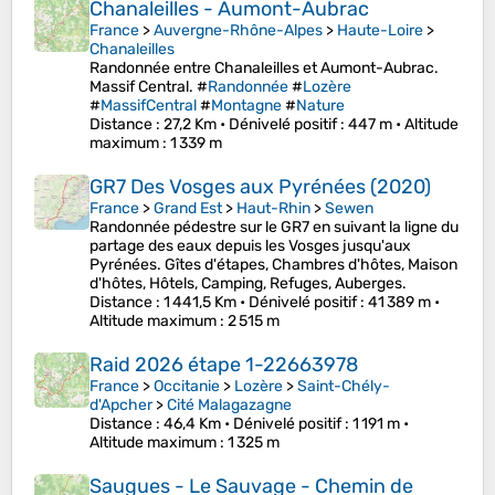
Chanaleilles - Aumont-Aubrac
France
>
Auvergne-Rhône-Alpes
>
Haute-Loire
>
Chanaleilles
Randonnée entre Chanaleilles et Aumont-Aubrac.
Massif Central. #
Randonnée
#
Lozère
#
MassifCentral
#
Montagne
#
Nature
Distance
: 27,2 Km •
Dénivelé positif
: 447 m •
Altitude
maximum
: 1 339 m
GR7 Des Vosges aux Pyrénées (2020)
France
>
Grand Est
>
Haut-Rhin
>
Sewen
Randonnée pédestre sur le GR7 en suivant la ligne du
partage des eaux depuis les Vosges jusqu'aux
Pyrénées. Gîtes d'étapes, Chambres d'hôtes, Maison
d'hôtes, Hôtels, Camping, Refuges, Auberges.
Distance
: 1 441,5 Km •
Dénivelé positif
: 41 389 m •
Altitude maximum
: 2 515 m
Raid 2026 étape 1-22663978
France
>
Occitanie
>
Lozère
>
Saint-Chély-
d'Apcher
>
Cité Malagazagne
Distance
: 46,4 Km •
Dénivelé positif
: 1 191 m •
Altitude maximum
: 1 325 m
Saugues - Le Sauvage - Chemin de