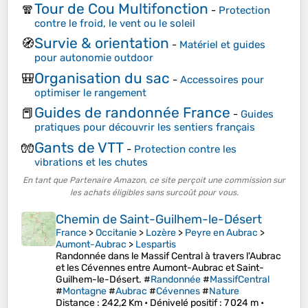
Tour de Cou Multifonction
🧣
-
Protection
contre le froid, le vent ou le soleil
Survie & orientation
🧭
-
Matériel et guides
pour autonomie outdoor
Organisation du sac
🎒
-
Accessoires pour
optimiser le rangement
Guides de randonnée France
📕
-
Guides
pratiques pour découvrir les sentiers français
Gants de VTT
🧤
-
Protection contre les
vibrations et les chutes
En tant que Partenaire Amazon, ce site perçoit une commission sur
les achats éligibles sans surcoût pour vous.
Chemin de Saint-Guilhem-le-Désert
France
>
Occitanie
>
Lozère
>
Peyre en Aubrac
>
Aumont-Aubrac
>
Lespartis
Randonnée dans le Massif Central à travers l'Aubrac
et les Cévennes entre Aumont-Aubrac et Saint-
Guilhem-le-Désert. #
Randonnée
#
MassifCentral
#
Montagne
#
Aubrac
#
Cévennes
#
Nature
Distance
: 242,2 Km •
Dénivelé positif
: 7 024 m •