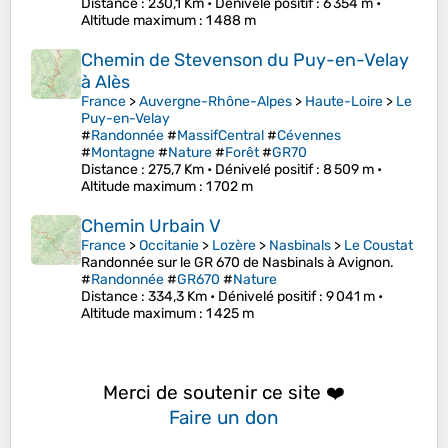
Distance
: 230,1 Km •
Dénivelé positif
: 6 354 m •
Altitude maximum
: 1 488 m
Chemin de Stevenson du Puy-en-Velay
à Alès
France
>
Auvergne-Rhône-Alpes
>
Haute-Loire
>
Le
Puy-en-Velay
#
Randonnée
#
MassifCentral
#
Cévennes
#
Montagne
#
Nature
#
Forêt
#
GR70
Distance
: 275,7 Km •
Dénivelé positif
: 8 509 m •
Altitude maximum
: 1 702 m
Chemin Urbain V
France
>
Occitanie
>
Lozère
>
Nasbinals
>
Le Coustat
Randonnée sur le GR 670 de Nasbinals à Avignon.
#
Randonnée
#
GR670
#
Nature
Distance
: 334,3 Km •
Dénivelé positif
: 9 041 m •
Altitude maximum
: 1 425 m
Merci de soutenir ce site ❤️
Faire un don