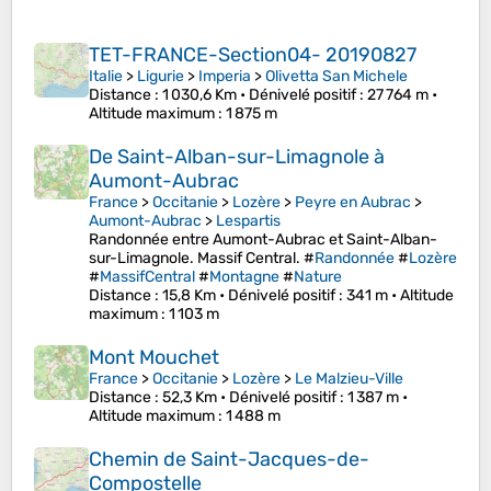
TET-FRANCE-Section04- 20190827
Italie
>
Ligurie
>
Imperia
>
Olivetta San Michele
Distance
: 1 030,6 Km •
Dénivelé positif
: 27 764 m •
Altitude maximum
: 1 875 m
De Saint-Alban-sur-Limagnole à
Aumont-Aubrac
France
>
Occitanie
>
Lozère
>
Peyre en Aubrac
>
Aumont-Aubrac
>
Lespartis
Randonnée entre Aumont-Aubrac et Saint-Alban-
sur-Limagnole. Massif Central. #
Randonnée
#
Lozère
#
MassifCentral
#
Montagne
#
Nature
Distance
: 15,8 Km •
Dénivelé positif
: 341 m •
Altitude
maximum
: 1 103 m
Mont Mouchet
France
>
Occitanie
>
Lozère
>
Le Malzieu-Ville
Distance
: 52,3 Km •
Dénivelé positif
: 1 387 m •
Altitude maximum
: 1 488 m
Chemin de Saint-Jacques-de-
Compostelle