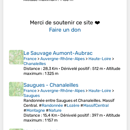
Merci de soutenir ce site ❤️
Faire un don
Le Sauvage Aumont-Aubrac
France
>
Auvergne-Rhône-Alpes
>
Haute-Loire
>
Chanaleilles
Distance
: 28,3 Km •
Dénivelé positif
: 512 m •
Altitude
maximum
: 1 325 m
Saugues - Chanaleilles
France
>
Auvergne-Rhône-Alpes
>
Haute-Loire
>
Saugues
Randonnée entre Saugues et Chanaleilles. Massif
Central. #
Randonnée
#
Lozère
#
MassifCentral
#
Montagne
#
Nature
Distance
: 15,4 Km •
Dénivelé positif
: 397 m •
Altitude
maximum
: 1 157 m