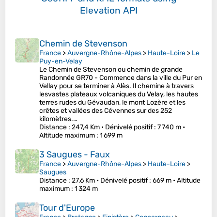
Elevation API
Chemin de Stevenson
France
>
Auvergne-Rhône-Alpes
>
Haute-Loire
>
Le
Puy-en-Velay
Le Chemin de Stevenson ou chemin de grande
Randonnée GR70 - Commence dans la ville du Pur en
Vellay pour se terminer à Alès. Il chemine à travers
lesvastes plateaux volcaniques du Velay, les hautes
terres rudes du Gévaudan, le mont Lozère et les
crêtes et vallées des Cévennes sur des 252
kilomètres.…
Distance
: 247,4 Km •
Dénivelé positif
: 7 740 m •
Altitude maximum
: 1 699 m
3 Saugues - Faux
France
>
Auvergne-Rhône-Alpes
>
Haute-Loire
>
Saugues
Distance
: 27,6 Km •
Dénivelé positif
: 669 m •
Altitude
maximum
: 1 324 m
Tour d'Europe