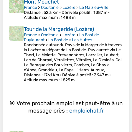
Mont Mouchet
France
>
Occitanie
>
Lozère
>
Le Malzieu-Ville
Distance
: 52,3 Km •
Dénivelé positif
: 1 387 m •
Altitude maximum
: 1 488 m
Tour de la Margeride (Lozère)
France
>
Occitanie
>
Lozère
>
La Bastide-
Puylaurent
>
La Bastide
>
Les Huttes
Randonnée autour du Pays de la Margeride à travers
la Lozère au départ de La Bastide-Puylaurent via Le
Thort, La Molette, Prévenchères, Larzalier, Laubert,
Lac de Charpal, Vitrollettes, Vitrolles, Le Giraldès, Col
La Baraque des Bouvierrs, Combes, Le Chayla
d'Ance, Grandrieu, La Fage, L'Herm, Auroux,…
Distance
: 176,1 Km •
Dénivelé positif
: 3 947 m •
Altitude maximum
: 1 525 m
🎯 Votre prochain emploi est peut-être à un
message près :
emploichat.fr