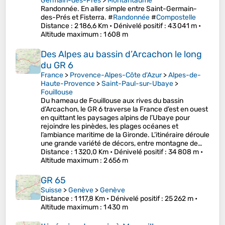
Germain-des-Prés
>
Montantaume
Randonnée. En aller simple entre Saint-Germain-
des-Prés et Fisterra. #
Randonnée
#
Compostelle
Distance
: 2 186,6 Km •
Dénivelé positif
: 43 041 m •
Altitude maximum
: 1 608 m
Des Alpes au bassin d’Arcachon le long
du GR 6
France
>
Provence-Alpes-Côte d'Azur
>
Alpes-de-
Haute-Provence
>
Saint-Paul-sur-Ubaye
>
Fouillouse
Du hameau de Fouillouse aux rives du bassin
d’Arcachon, le GR 6 traverse la France d’est en ouest
en quittant les paysages alpins de l’Ubaye pour
rejoindre les pinèdes, les plages océanes et
l’ambiance maritime de la Gironde. L’itinéraire déroule
une grande variété de décors, entre montagne de…
Distance
: 1 320,0 Km •
Dénivelé positif
: 34 808 m •
Altitude maximum
: 2 656 m
GR 65
Suisse
>
Genève
>
Genève
Distance
: 1 117,8 Km •
Dénivelé positif
: 25 262 m •
Altitude maximum
: 1 430 m