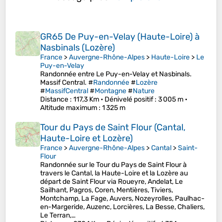
GR65 De Puy-en-Velay (Haute-Loire) à
Nasbinals (Lozère)
France
>
Auvergne-Rhône-Alpes
>
Haute-Loire
>
Le
Puy-en-Velay
Randonnée entre Le Puy-en-Velay et Nasbinals.
Massif Central. #
Randonnée
#
Lozère
#
MassifCentral
#
Montagne
#
Nature
Distance
: 117,3 Km •
Dénivelé positif
: 3 005 m •
Altitude maximum
: 1 325 m
Tour du Pays de Saint Flour (Cantal,
Haute-Loire et Lozère)
France
>
Auvergne-Rhône-Alpes
>
Cantal
>
Saint-
Flour
Randonnée sur le Tour du Pays de Saint Flour à
travers le Cantal, la Haute-Loire et la Lozère au
départ de Saint Flour via Roueyre, Andelat, Le
Sailhant, Pagros, Coren, Mentières, Tiviers,
Montchamp, La Fage, Auvers, Nozeyrolles, Paulhac-
en-Margeride, Auzenc, Lorcières, La Besse, Chaliers,
Le Terran,…