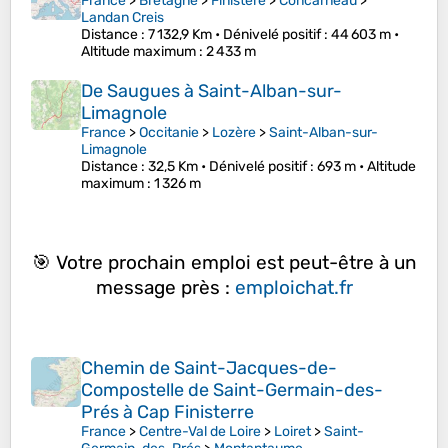
France
>
Bretagne
>
Finistère
>
Concarneau
>
Landan Creis
Distance
: 7 132,9 Km •
Dénivelé positif
: 44 603 m •
Altitude maximum
: 2 433 m
De Saugues à Saint-Alban-sur-
Limagnole
France
>
Occitanie
>
Lozère
>
Saint-Alban-sur-
Limagnole
Distance
: 32,5 Km •
Dénivelé positif
: 693 m •
Altitude
maximum
: 1 326 m
🎯 Votre prochain emploi est peut-être à un
message près :
emploichat.fr
Chemin de Saint-Jacques-de-
Compostelle de Saint-Germain-des-
Prés à Cap Finisterre
France
>
Centre-Val de Loire
>
Loiret
>
Saint-