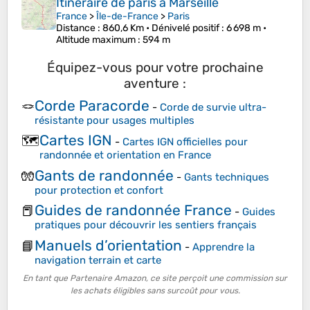
Itinéraire de paris à Marseille
France
>
Île-de-France
>
Paris
Distance
: 860,6 Km •
Dénivelé positif
: 6 698 m •
Altitude maximum
: 594 m
Équipez-vous pour votre prochaine
aventure :
Corde Paracorde
🪢
-
Corde de survie ultra-
résistante pour usages multiples
Cartes IGN
🗺️
-
Cartes IGN officielles pour
randonnée et orientation en France
Gants de randonnée
🧤
-
Gants techniques
pour protection et confort
Guides de randonnée France
📕
-
Guides
pratiques pour découvrir les sentiers français
Manuels d’orientation
📘
-
Apprendre la
navigation terrain et carte
En tant que Partenaire Amazon, ce site perçoit une commission sur
les achats éligibles sans surcoût pour vous.