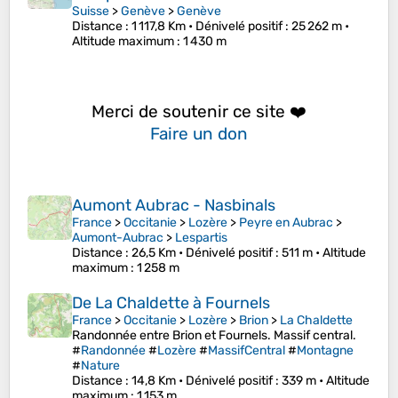
Suisse
>
Genève
>
Genève
Distance
: 1 117,8 Km •
Dénivelé positif
: 25 262 m •
Altitude maximum
: 1 430 m
Merci de soutenir ce site ❤️
Faire un don
Aumont Aubrac - Nasbinals
France
>
Occitanie
>
Lozère
>
Peyre en Aubrac
>
Aumont-Aubrac
>
Lespartis
Distance
: 26,5 Km •
Dénivelé positif
: 511 m •
Altitude
maximum
: 1 258 m
De La Chaldette à Fournels
France
>
Occitanie
>
Lozère
>
Brion
>
La Chaldette
Randonnée entre Brion et Fournels. Massif central.
#
Randonnée
#
Lozère
#
MassifCentral
#
Montagne
#
Nature
Distance
: 14,8 Km •
Dénivelé positif
: 339 m •
Altitude
maximum
: 1 153 m