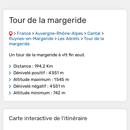
Tour de la margeride
>
France
>
Auvergne-Rhône-Alpes
>
Cantal
>
Ruynes-en-Margeride
>
Les Adrets
>
Tour de la
margeride
Un tour de la margeride à vtt fin aout.
Distance
: 194,2 Km
Dénivelé positif
: 4 551 m
Altitude maximum
: 1 545 m
Dénivelé négatif
: 4 551 m
Altitude minimum
: 742 m
Carte interactive de l'itinéraire