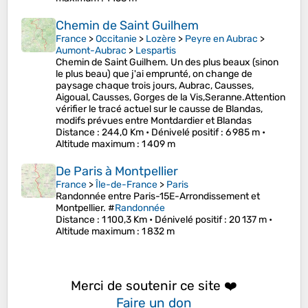
Chemin de Saint Guilhem
France
>
Occitanie
>
Lozère
>
Peyre en Aubrac
>
Aumont-Aubrac
>
Lespartis
Chemin de Saint Guilhem. Un des plus beaux (sinon
le plus beau) que j'ai emprunté, on change de
paysage chaque trois jours, Aubrac, Causses,
Aigoual, Causses, Gorges de la Vis,Seranne.Attention
vérifier le tracé actuel sur le causse de Blandas,
modifs prévues entre Montdardier et Blandas
Distance
: 244,0 Km •
Dénivelé positif
: 6 985 m •
Altitude maximum
: 1 409 m
De Paris à Montpellier
France
>
Île-de-France
>
Paris
Randonnée entre Paris-15E-Arrondissement et
Montpellier. #
Randonnée
Distance
: 1 100,3 Km •
Dénivelé positif
: 20 137 m •
Altitude maximum
: 1 832 m
Merci de soutenir ce site ❤️
Faire un don