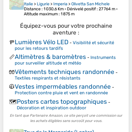
Italie
>
Ligurie
>
Imperia
>
Olivetta San Michele
Distance
: 1 030,6 Km •
Dénivelé positif
: 27 764 m •
Altitude maximum
: 1 875 m
Équipez-vous pour votre prochaine
aventure :
Lumières Vélo LED
🚥
-
Visibilité et sécurité
pour les retours tardifs
Altimètres & baromètres
📏
-
Instruments
pour surveiller altitude et météo
Vêtements techniques randonnée
🧤
-
Textiles respirants et résistants
Vestes imperméables randonnée
🧥
-
Protection contre pluie et vent en randonnée
Posters cartes topographiques
🗺️
-
Décoration et inspiration outdoor
En tant que Partenaire Amazon, ce site perçoit une commission sur
les achats éligibles sans surcoût pour vous.