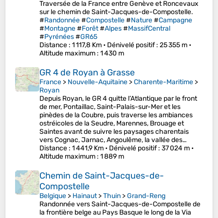
Traversée de la France entre Genève et Roncevaux
sur le chemin de Saint-Jacques-de-Compostelle.
#
Randonnée
#
Compostelle
#
Nature
#
Campagne
#
Montagne
#
Forêt
#
Alpes
#
MassifCentral
#
Pyrénées
#
GR65
Distance
: 1 117,8 Km •
Dénivelé positif
: 25 355 m •
Altitude maximum
: 1 430 m
GR 4 de Royan à Grasse
France
>
Nouvelle-Aquitaine
>
Charente-Maritime
>
Royan
Depuis Royan, le GR 4 quitte l’Atlantique par le front
de mer, Pontaillac, Saint-Palais-sur-Mer et les
pinèdes de la Coubre, puis traverse les ambiances
ostréicoles de la Seudre, Marennes, Brouage et
Saintes avant de suivre les paysages charentais
vers Cognac, Jarnac, Angoulême, la vallée des…
Distance
: 1 441,9 Km •
Dénivelé positif
: 37 024 m •
Altitude maximum
: 1 889 m
Chemin de Saint-Jacques-de-
Compostelle
Belgique
>
Hainaut
>
Thuin
>
Grand-Reng
Randonnée vers Saint-Jacques-de-Compostelle de
la frontière belge au Pays Basque le long de la Via