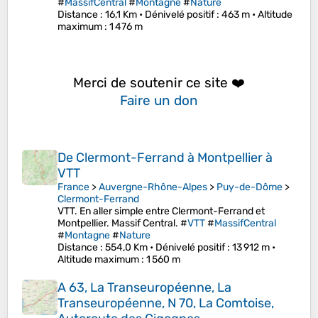
#
MassifCentral
#
Montagne
#
Nature
Distance
: 16,1 Km •
Dénivelé positif
: 463 m •
Altitude
maximum
: 1 476 m
Merci de soutenir ce site ❤️
Faire un don
De Clermont-Ferrand à Montpellier à
VTT
France
>
Auvergne-Rhône-Alpes
>
Puy-de-Dôme
>
Clermont-Ferrand
VTT. En aller simple entre Clermont-Ferrand et
Montpellier. Massif Central. #
VTT
#
MassifCentral
#
Montagne
#
Nature
Distance
: 554,0 Km •
Dénivelé positif
: 13 912 m •
Altitude maximum
: 1 560 m
A 63, La Transeuropéenne, La
Transeuropéenne, N 70, La Comtoise,