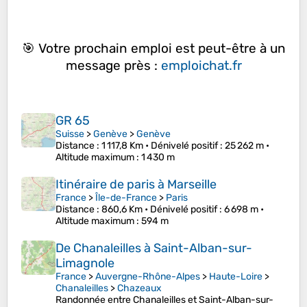
🎯 Votre prochain emploi est peut-être à un
message près :
emploichat.fr
GR 65
Suisse
>
Genève
>
Genève
Distance
: 1 117,8 Km •
Dénivelé positif
: 25 262 m •
Altitude maximum
: 1 430 m
Itinéraire de paris à Marseille
France
>
Île-de-France
>
Paris
Distance
: 860,6 Km •
Dénivelé positif
: 6 698 m •
Altitude maximum
: 594 m
De Chanaleilles à Saint-Alban-sur-
Limagnole
France
>
Auvergne-Rhône-Alpes
>
Haute-Loire
>
Chanaleilles
>
Chazeaux
Randonnée entre Chanaleilles et Saint-Alban-sur-