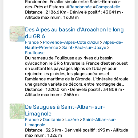
Randonnée. En aller simple entre Saint-Germain-
des-Prés et Fisterra. #
Randonnée
#
Compostelle
Distance
: 2 186,6 Km •
Dénivelé positif
: 43 041 m •
Altitude maximum
: 1 608 m
Des Alpes au bassin d’Arcachon le long
du GR 6
France
>
Provence-Alpes-Côte d'Azur
>
Alpes-de-
Haute-Provence
>
Saint-Paul-sur-Ubaye
>
Fouillouse
Du hameau de Fouillouse aux rives du bassin
d’Arcachon, le GR 6 traverse la France d’est en ouest
en quittant les paysages alpins de l’Ubaye pour
rejoindre les pinèdes, les plages océanes et
l’ambiance maritime de la Gironde. L’itinéraire déroule
une grande variété de décors, entre montagne de…
Distance
: 1 320,0 Km •
Dénivelé positif
: 34 808 m •
Altitude maximum
: 2 656 m
De Saugues à Saint-Alban-sur-
Limagnole
France
>
Occitanie
>
Lozère
>
Saint-Alban-sur-
Limagnole
Distance
: 32,5 Km •
Dénivelé positif
: 693 m •
Altitude
maximum
: 1 326 m