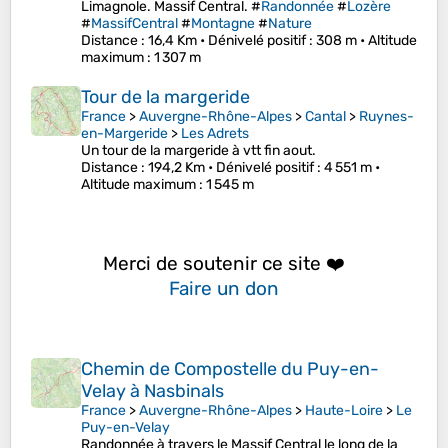
Limagnole. Massif Central. #
Randonnée
#
Lozère
#
MassifCentral
#
Montagne
#
Nature
Distance
: 16,4 Km •
Dénivelé positif
: 308 m •
Altitude
maximum
: 1 307 m
Tour de la margeride
France
>
Auvergne-Rhône-Alpes
>
Cantal
>
Ruynes-
en-Margeride
>
Les Adrets
Un tour de la margeride à vtt fin aout.
Distance
: 194,2 Km •
Dénivelé positif
: 4 551 m •
Altitude maximum
: 1 545 m
Merci de soutenir ce site ❤️
Faire un don
Chemin de Compostelle du Puy-en-
Velay à Nasbinals
France
>
Auvergne-Rhône-Alpes
>
Haute-Loire
>
Le
Puy-en-Velay
Randonnée à travers le Massif Central le long de la