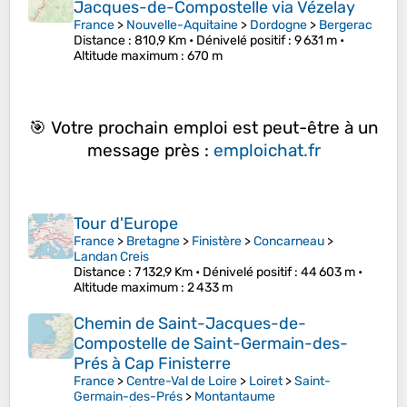
Jacques-de-Compostelle via Vézelay
France
>
Nouvelle-Aquitaine
>
Dordogne
>
Bergerac
Distance
: 810,9 Km •
Dénivelé positif
: 9 631 m •
Altitude maximum
: 670 m
🎯 Votre prochain emploi est peut-être à un
message près :
emploichat.fr
Tour d'Europe
France
>
Bretagne
>
Finistère
>
Concarneau
>
Landan Creis
Distance
: 7 132,9 Km •
Dénivelé positif
: 44 603 m •
Altitude maximum
: 2 433 m
Chemin de Saint-Jacques-de-
Compostelle de Saint-Germain-des-
Prés à Cap Finisterre
France
>
Centre-Val de Loire
>
Loiret
>
Saint-
Germain-des-Prés
>
Montantaume