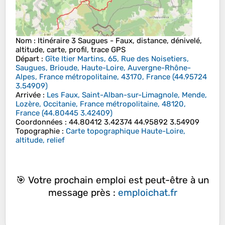
Nom
: Itinéraire 3 Saugues - Faux, distance, dénivelé,
altitude, carte, profil, trace GPS
Départ
:
Gîte Itier Martins, 65, Rue des Noisetiers,
Saugues, Brioude, Haute-Loire, Auvergne-Rhône-
Alpes, France métropolitaine, 43170, France
(
44.95724
3.54909
)
Arrivée
:
Les Faux, Saint-Alban-sur-Limagnole, Mende,
Lozère, Occitanie, France métropolitaine, 48120,
France
(
44.80445
3.42409
)
Coordonnées
:
44.80412 3.42374 44.95892 3.54909
Topographie
:
Carte topographique Haute-Loire,
altitude, relief
🎯 Votre prochain emploi est peut-être à un
message près :
emploichat.fr