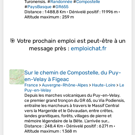
Turonensis. #
Randonnée
#
Compostelle
#
PaysBasque
#
GR655
Distance
: 1 488,8 Km •
Dénivelé positif
: 11 996 m •
Altitude maximum
: 259 m
🎯 Votre prochain emploi est peut-être à un
message près :
emploichat.fr
Sur le chemin de Compostelle, du Puy-
en-Velay à Figeac
France
>
Auvergne-Rhône-Alpes
>
Haute-Loire
>
Le
Puy-en-Velay
Depuis les marches volcaniques du Puy-en-Velay,
ce premier grand tronçon du GR 65, ou Via Podiensis,
entraîne les marcheurs à travers le Massif Central
vers la Margeride et le Gévaudan, entre crêtes,
landes granitiques, forêts, villages de pierre et
mémoire légendaire de la Bête. L’arrivée sur…
Distance
: 248,4 Km •
Dénivelé positif
: 6 271 m •
Altitude maximum
: 1 368 m