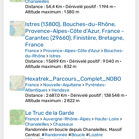
Chanaleilles
Distance
: 54,4 Km •
Dénivelé positif
: 1 194 m •
Altitude maximum
: 1 380 m
Istres (13800), Bouches-du-Rhône,
Provence-Alpes-Côte d'Azur, France -
Carantec (29660), Finistère, Bretagne,
France
France
>
Provence-Alpes-Côte d'Azur
>
Bouches-
du-Rhône
>
Istres
Distance
: 1 569,9 Km •
Dénivelé positif
: 9 040 m •
Altitude maximum
: 832 m
Hexatrek_Parcours_Complet_NOBO
France
>
Nouvelle-Aquitaine
>
Pyrénées-
Atlantiques
>
Hendaye
Distance
: 2 687,0 Km •
Dénivelé positif
: 138 548 m •
Altitude maximum
: 2 822 m
Le Truc de la Garde
France
>
Auvergne-Rhône-Alpes
>
Haute-Loire
>
Chanaleilles
>
Chazeaux
Randonnée en boucle depuis Chanaleilles. Massif
Central. #
Randonnée
#
Boucle
#
Lozère