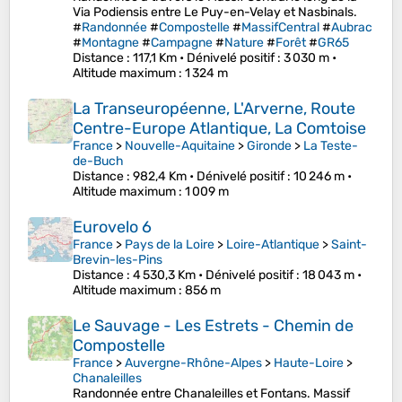
Via Podiensis entre Le Puy-en-Velay et Nasbinals.
#
Randonnée
#
Compostelle
#
MassifCentral
#
Aubrac
#
Montagne
#
Campagne
#
Nature
#
Forêt
#
GR65
Distance
: 117,1 Km •
Dénivelé positif
: 3 030 m •
Altitude maximum
: 1 324 m
La Transeuropéenne, L'Arverne, Route
Centre-Europe Atlantique, La Comtoise
France
>
Nouvelle-Aquitaine
>
Gironde
>
La Teste-
de-Buch
Distance
: 982,4 Km •
Dénivelé positif
: 10 246 m •
Altitude maximum
: 1 009 m
Eurovelo 6
France
>
Pays de la Loire
>
Loire-Atlantique
>
Saint-
Brevin-les-Pins
Distance
: 4 530,3 Km •
Dénivelé positif
: 18 043 m •
Altitude maximum
: 856 m
Le Sauvage - Les Estrets - Chemin de
Compostelle
France
>
Auvergne-Rhône-Alpes
>
Haute-Loire
>
Chanaleilles
Randonnée entre Chanaleilles et Fontans. Massif