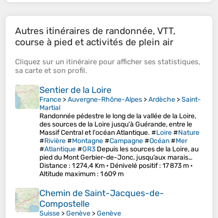
Autres itinéraires de randonnée, VTT,
course à pied et activités de plein air
Cliquez sur un
itinéraire
pour afficher ses
statistiques
,
sa
carte
et son
profil
.
Sentier de la Loire
France
>
Auvergne-Rhône-Alpes
>
Ardèche
>
Saint-
Martial
Randonnée pédestre le long de la vallée de la Loire,
des sources de la Loire jusqu'à Guérande, entre le
Massif Central et l'océan Atlantique. #
Loire
#
Nature
#
Rivière
#
Montagne
#
Campagne
#
Océan
#
Mer
#
Atlantique
#
GR3
Depuis les sources de la Loire, au
pied du Mont Gerbier-de-Jonc, jusqu’aux marais…
Distance
: 1 274,4 Km •
Dénivelé positif
: 17 873 m •
Altitude maximum
: 1 609 m
Chemin de Saint-Jacques-de-
Compostelle
Suisse
>
Genève
>
Genève