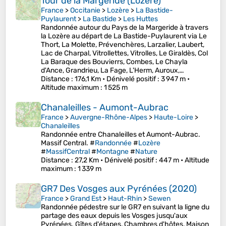
Tour de la Margeride (Lozère)
France
>
Occitanie
>
Lozère
>
La Bastide-
Puylaurent
>
La Bastide
>
Les Huttes
Randonnée autour du Pays de la Margeride à travers
la Lozère au départ de La Bastide-Puylaurent via Le
Thort, La Molette, Prévenchères, Larzalier, Laubert,
Lac de Charpal, Vitrollettes, Vitrolles, Le Giraldès, Col
La Baraque des Bouvierrs, Combes, Le Chayla
d'Ance, Grandrieu, La Fage, L'Herm, Auroux,…
Distance
: 176,1 Km •
Dénivelé positif
: 3 947 m •
Altitude maximum
: 1 525 m
Chanaleilles - Aumont-Aubrac
France
>
Auvergne-Rhône-Alpes
>
Haute-Loire
>
Chanaleilles
Randonnée entre Chanaleilles et Aumont-Aubrac.
Massif Central. #
Randonnée
#
Lozère
#
MassifCentral
#
Montagne
#
Nature
Distance
: 27,2 Km •
Dénivelé positif
: 447 m •
Altitude
maximum
: 1 339 m
GR7 Des Vosges aux Pyrénées (2020)
France
>
Grand Est
>
Haut-Rhin
>
Sewen
Randonnée pédestre sur le GR7 en suivant la ligne du
partage des eaux depuis les Vosges jusqu'aux
Pyrénées. Gîtes d'étapes, Chambres d'hôtes, Maison