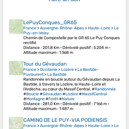
LePuyConques_GR65
France
>
Auvergne-Rhône-Alpes
>
Haute-Loire
>
Le
Puy-en-Velay
Chemin de Compostelle par le GR 65 Le Puy Conques
rectifié
Distance
: 201,8 Km •
Dénivelé positif
: 5 204 m •
Altitude maximum
: 1 368 m
Tour du Gévaudan
France
>
Occitanie
>
Lozère
>
La Bastide-
Puylaurent
>
La Bastide
Randonnée en boucle autour du Gévaudan depuis La
Bastide, à travers la Lozère, la Haute-Loire et
l'Ardèche, au cœur du Massif Central. #
Randonnée
#
Boucle
#
Gévaudan
#
Lozère
#
MassifCentral
#
Montagne
#
Forêt
#
Nature
Distance
: 281,0 Km •
Dénivelé positif
: 7 166 m •
Altitude maximum
: 1 487 m
CAMINO DE LE PUY-VIA PODIENSIS
France
>
Auvergne-Rhône-Alpes
>
Haute-Loire
>
Le