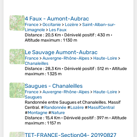
4 Faux - Aumont-Aubrac
France
>
Occitanie
>
Lozère
>
Saint-Alban-sur-
Limagnole
>
Les Faux
Distance
: 20,5 Km •
Dénivelé positif
: 430 m •
Altitude maximum
: 1 130 m
Le Sauvage Aumont-Aubrac
France
>
Auvergne-Rhône-Alpes
>
Haute-Loire
>
Chanaleilles
Distance
: 28,3 Km •
Dénivelé positif
: 512 m •
Altitude
maximum
: 1 325 m
Saugues - Chanaleilles
France
>
Auvergne-Rhône-Alpes
>
Haute-Loire
>
Saugues
Randonnée entre Saugues et Chanaleilles. Massif
Central. #
Randonnée
#
Lozère
#
MassifCentral
#
Montagne
#
Nature
Distance
: 15,4 Km •
Dénivelé positif
: 397 m •
Altitude
maximum
: 1 157 m
TET-FRANCE-Section04- 20190827