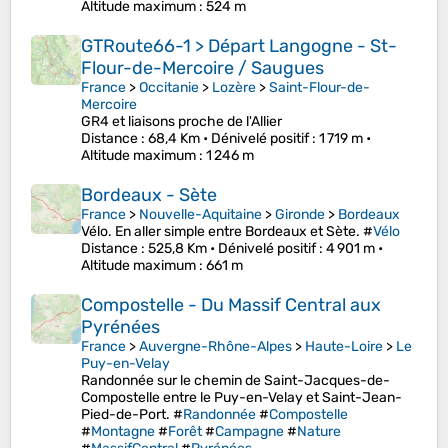
Altitude maximum
: 524 m
GTRoute66-1 > Départ Langogne - St-
Flour-de-Mercoire / Saugues
France
>
Occitanie
>
Lozère
>
Saint-Flour-de-
Mercoire
GR4 et liaisons proche de l'Allier
Distance
: 68,4 Km •
Dénivelé positif
: 1 719 m •
Altitude maximum
: 1 246 m
Bordeaux - Sète
France
>
Nouvelle-Aquitaine
>
Gironde
>
Bordeaux
Vélo. En aller simple entre Bordeaux et Sète. #
Vélo
Distance
: 525,8 Km •
Dénivelé positif
: 4 901 m •
Altitude maximum
: 661 m
Compostelle - Du Massif Central aux
Pyrénées
France
>
Auvergne-Rhône-Alpes
>
Haute-Loire
>
Le
Puy-en-Velay
Randonnée sur le chemin de Saint-Jacques-de-
Compostelle entre le Puy-en-Velay et Saint-Jean-
Pied-de-Port. #
Randonnée
#
Compostelle
#
Montagne
#
Forêt
#
Campagne
#
Nature