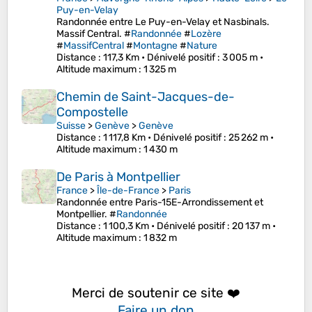
Puy-en-Velay
Randonnée entre Le Puy-en-Velay et Nasbinals.
Massif Central. #
Randonnée
#
Lozère
#
MassifCentral
#
Montagne
#
Nature
Distance
: 117,3 Km •
Dénivelé positif
: 3 005 m •
Altitude maximum
: 1 325 m
Chemin de Saint-Jacques-de-
Compostelle
Suisse
>
Genève
>
Genève
Distance
: 1 117,8 Km •
Dénivelé positif
: 25 262 m •
Altitude maximum
: 1 430 m
De Paris à Montpellier
France
>
Île-de-France
>
Paris
Randonnée entre Paris-15E-Arrondissement et
Montpellier. #
Randonnée
Distance
: 1 100,3 Km •
Dénivelé positif
: 20 137 m •
Altitude maximum
: 1 832 m
Merci de soutenir ce site ❤️
Faire un don