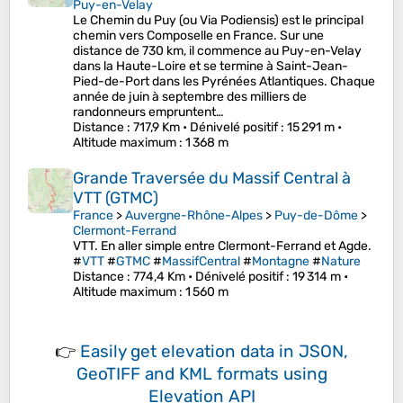
Puy-en-Velay
Le Chemin du Puy (ou Via Podiensis) est le principal
chemin vers Composelle en France. Sur une
distance de 730 km, il commence au Puy-en-Velay
dans la Haute-Loire et se termine à Saint-Jean-
Pied-de-Port dans les Pyrénées Atlantiques. Chaque
année de juin à septembre des milliers de
randonneurs empruntent…
Distance
: 717,9 Km •
Dénivelé positif
: 15 291 m •
Altitude maximum
: 1 368 m
Grande Traversée du Massif Central à
VTT (GTMC)
France
>
Auvergne-Rhône-Alpes
>
Puy-de-Dôme
>
Clermont-Ferrand
VTT. En aller simple entre Clermont-Ferrand et Agde.
#
VTT
#
GTMC
#
MassifCentral
#
Montagne
#
Nature
Distance
: 774,4 Km •
Dénivelé positif
: 19 314 m •
Altitude maximum
: 1 560 m
👉
Easily
get elevation data in JSON,
GeoTIFF and KML formats
using
Elevation API