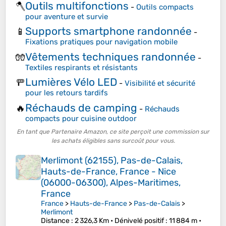
Outils multifonctions
🪓
-
Outils compacts
pour aventure et survie
Supports smartphone randonnée
📱
-
Fixations pratiques pour navigation mobile
Vêtements techniques randonnée
🧤
-
Textiles respirants et résistants
Lumières Vélo LED
🚥
-
Visibilité et sécurité
pour les retours tardifs
Réchauds de camping
🔥
-
Réchauds
compacts pour cuisine outdoor
En tant que Partenaire Amazon, ce site perçoit une commission sur
les achats éligibles sans surcoût pour vous.
Merlimont (62155), Pas-de-Calais,
Hauts-de-France, France - Nice
(06000-06300), Alpes-Maritimes,
France
France
>
Hauts-de-France
>
Pas-de-Calais
>
Merlimont
Distance
: 2 326,3 Km •
Dénivelé positif
: 11 884 m •