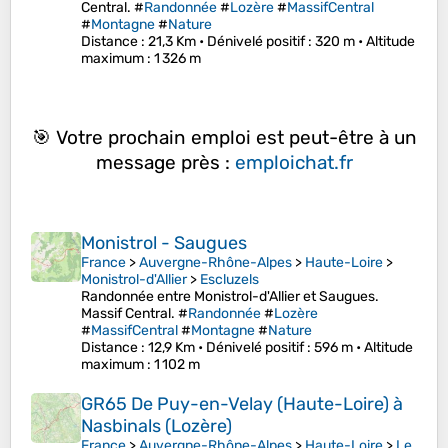
Central. #
Randonnée
#
Lozère
#
MassifCentral
#
Montagne
#
Nature
Distance
: 21,3 Km •
Dénivelé positif
: 320 m •
Altitude
maximum
: 1 326 m
🎯 Votre prochain emploi est peut-être à un
message près :
emploichat.fr
Monistrol - Saugues
France
>
Auvergne-Rhône-Alpes
>
Haute-Loire
>
Monistrol-d'Allier
>
Escluzels
Randonnée entre Monistrol-d'Allier et Saugues.
Massif Central. #
Randonnée
#
Lozère
#
MassifCentral
#
Montagne
#
Nature
Distance
: 12,9 Km •
Dénivelé positif
: 596 m •
Altitude
maximum
: 1 102 m
GR65 De Puy-en-Velay (Haute-Loire) à
Nasbinals (Lozère)
France
>
Auvergne-Rhône-Alpes
>
Haute-Loire
>
Le