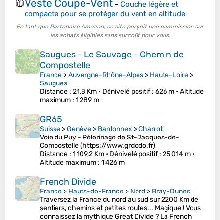
Veste Coupe-Vent
🧥
-
Couche légère et
compacte pour se protéger du vent en altitude
En tant que Partenaire Amazon, ce site perçoit une commission sur
les achats éligibles sans surcoût pour vous.
Saugues - Le Sauvage - Chemin de
Compostelle
France
>
Auvergne-Rhône-Alpes
>
Haute-Loire
>
Saugues
Distance
: 21,8 Km •
Dénivelé positif
: 626 m •
Altitude
maximum
: 1 289 m
GR65
Suisse
>
Genève
>
Bardonnex
>
Charrot
Voie du Puy - Pèlerinage de St-Jacques-de-
Compostelle (https://www.grdodo.fr)
Distance
: 1 109,2 Km •
Dénivelé positif
: 25 014 m •
Altitude maximum
: 1 426 m
French Divide
France
>
Hauts-de-France
>
Nord
>
Bray-Dunes
Traversez la France du nord au sud sur 2200 Km de
sentiers, chemins et petites routes... Magique ! Vous
connaissez la mythique Great Divide ? La French