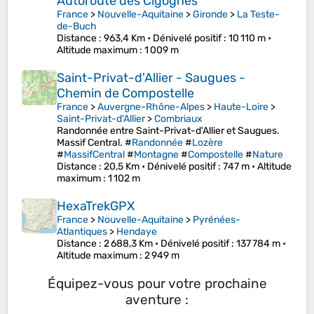
Autoroute des Cigognes
France
>
Nouvelle-Aquitaine
>
Gironde
>
La Teste-
de-Buch
Distance
: 963,4 Km •
Dénivelé positif
: 10 110 m •
Altitude maximum
: 1 009 m
Saint-Privat-d'Allier - Saugues -
Chemin de Compostelle
France
>
Auvergne-Rhône-Alpes
>
Haute-Loire
>
Saint-Privat-d'Allier
>
Combriaux
Randonnée entre Saint-Privat-d'Allier et Saugues.
Massif Central. #
Randonnée
#
Lozère
#
MassifCentral
#
Montagne
#
Compostelle
#
Nature
Distance
: 20,5 Km •
Dénivelé positif
: 747 m •
Altitude
maximum
: 1 102 m
HexaTrekGPX
France
>
Nouvelle-Aquitaine
>
Pyrénées-
Atlantiques
>
Hendaye
Distance
: 2 688,3 Km •
Dénivelé positif
: 137 784 m •
Altitude maximum
: 2 949 m
Équipez-vous pour votre prochaine
aventure :