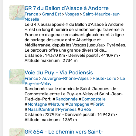
GR 7 du Ballon d’Alsace à Andorre
France
>
Grand Est
>
Vosges
>
Saint-Maurice-sur-
Moselle
Le GR 7, aussi appelé « du Ballon d’Alsace à Andorre
», est un long itinéraire de randonnée qui traverse la
France en diagonale en suivant globalement la ligne
de partage des eaux entre Atlantique et
Méditerranée, depuis les Vosges jusqu’aux Pyrénées.
Le parcours offre une grande diversité de…
Distance
: 1 437,0 Km •
Dénivelé positif
: 41 109 m •
Altitude maximum
: 2 734 m
Voie du Puy - Via Podiensis
France
>
Auvergne-Rhône-Alpes
>
Haute-Loire
>
Le
Puy-en-Velay
Randonnée sur le chemin de Saint-Jacques-de-
Compostelle entre Le Puy-en-Velay et Saint-Jean-
Pied-de-Port. #
Randonnée
#
Compostelle
#
Montagne
#
Nature
#
Campagne
#
Forêt
#
MassifCentral
#
Pyrénées
#
GR65
Distance
: 727,9 Km •
Dénivelé positif
: 14 942 m •
Altitude maximum
: 1 369 m
GR 654 - Le chemin vers Saint-