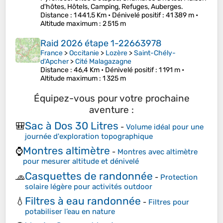
d'hôtes, Hôtels, Camping, Refuges, Auberges.
Distance
: 1 441,5 Km •
Dénivelé positif
: 41 389 m •
Altitude maximum
: 2 515 m
Raid 2026 étape 1-22663978
France
>
Occitanie
>
Lozère
>
Saint-Chély-
d'Apcher
>
Cité Malagazagne
Distance
: 46,4 Km •
Dénivelé positif
: 1 191 m •
Altitude maximum
: 1 325 m
Équipez-vous pour votre prochaine
aventure :
Sac à Dos 30 Litres
🎒
-
Volume idéal pour une
journée d'exploration topographique
Montres altimètre
⌚
-
Montres avec altimètre
pour mesurer altitude et dénivelé
Casquettes de randonnée
🧢
-
Protection
solaire légère pour activités outdoor
Filtres à eau randonnée
💧
-
Filtres pour
potabiliser l’eau en nature