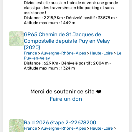
Divide est elle aussi en train de devenir une grande
classique des traversées en bikepacking et sans
assistance !
Distance
: 2 215,9 Km •
Dénivelé positif
: 33 578 m •
Altitude maximum
: 1 449 m
GR65 Chemin de St Jacques de
Compostelle depuis le Puy en Velay
(2020)
France
>
Auvergne-Rhône-Alpes
>
Haute-Loire
>
Le
Puy-en-Velay
Distance
: 62,9 Km •
Dénivelé positif
: 2 004 m •
Altitude maximum
: 1 324 m
Merci de soutenir ce site ❤️
Faire un don
Raid 2026 étape 2-22678200
France
>
Auvergne-Rhône-Alpes
>
Haute-Loire
>