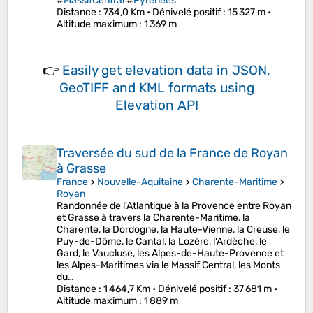
#
MassifCentral
#
Pyrénées
Distance
: 734,0 Km •
Dénivelé positif
: 15 327 m •
Altitude maximum
: 1 369 m
👉
Easily
get elevation data in JSON,
GeoTIFF and KML formats
using
Elevation API
Traversée du sud de la France de Royan
à Grasse
France
>
Nouvelle-Aquitaine
>
Charente-Maritime
>
Royan
Randonnée de l'Atlantique à la Provence entre Royan
et Grasse à travers la Charente-Maritime, la
Charente, la Dordogne, la Haute-Vienne, la Creuse, le
Puy-de-Dôme, le Cantal, la Lozère, l'Ardèche, le
Gard, le Vaucluse, les Alpes-de-Haute-Provence et
les Alpes-Maritimes via le Massif Central, les Monts
du…
Distance
: 1 464,7 Km •
Dénivelé positif
: 37 681 m •
Altitude maximum
: 1 889 m