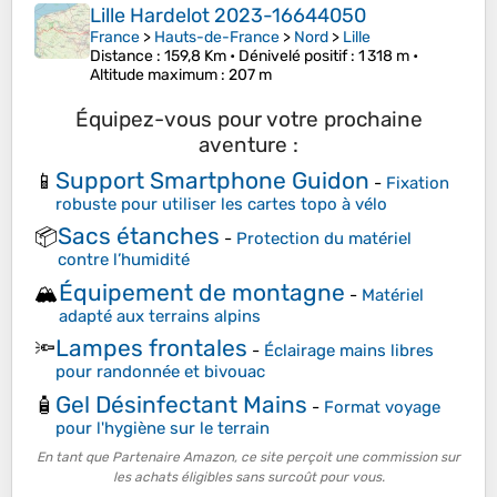
Lille Hardelot 2023-16644050
France
>
Hauts-de-France
>
Nord
>
Lille
Distance
: 159,8 Km •
Dénivelé positif
: 1 318 m •
Altitude maximum
: 207 m
Équipez-vous pour votre prochaine
aventure :
Support Smartphone Guidon
📱
-
Fixation
robuste pour utiliser les cartes topo à vélo
Sacs étanches
📦
-
Protection du matériel
contre l’humidité
Équipement de montagne
🏔️
-
Matériel
adapté aux terrains alpins
Lampes frontales
🔦
-
Éclairage mains libres
pour randonnée et bivouac
Gel Désinfectant Mains
🧴
-
Format voyage
pour l'hygiène sur le terrain
En tant que Partenaire Amazon, ce site perçoit une commission sur
les achats éligibles sans surcoût pour vous.