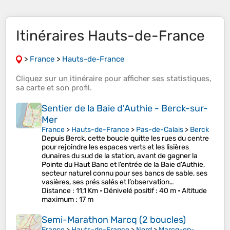
Itinéraires Hauts-de-France
>
France
>
Hauts-de-France
Cliquez sur un
itinéraire
pour afficher ses
statistiques
,
sa
carte
et son
profil
.
Sentier de la Baie d'Authie - Berck-sur-
Mer
France
>
Hauts-de-France
>
Pas-de-Calais
>
Berck
Depuis Berck, cette boucle quitte les rues du centre
pour rejoindre les espaces verts et les lisières
dunaires du sud de la station, avant de gagner la
Pointe du Haut Banc et l’entrée de la Baie d’Authie,
secteur naturel connu pour ses bancs de sable, ses
vasières, ses prés salés et l’observation…
Distance
: 11,1 Km •
Dénivelé positif
: 40 m •
Altitude
maximum
: 17 m
Semi-Marathon Marcq (2 boucles)
France
>
Hauts-de-France
>
Nord
>
Marcq-en-