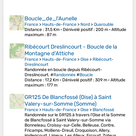
Boucle_de_l'Aunelle
France
>
Hauts-de-France
>
Nord
>
Quarouble
Distance
: 31,5 Km •
Dénivelé positif
: 200 m •
Altitude
maximum
: 87 m
Ribécourt Dreslincourt - Boucle de la
Montagne d'Attiche
France
>
Hauts-de-France
>
Oise
>
Ribécourt-
Dreslincourt
Randonnée en boucle depuis Ribécourt-
Dreslincourt. #
Randonnée
#
Boucle
Distance
: 17,2 Km •
Dénivelé positif
: 309 m •
Altitude
maximum
: 177 m
GR125 De Blancfossé (Oise) à Saint
Valery-sur-Somme (Somme)
France
>
Hauts-de-France
>
Oise
>
Blancfossé
Randonnée sur le GR125 à travers l'Oise et la Somme
de Blancfossé à Saint Valery-sur-Somme via
Bonneleau, Croissy-sur-Celle, Belleuse, Contre,
Fricamps, Molliens-Dreuil, Croquoison, Allery,
Hallencourt, Limeux, Les Alleux, Ercourt, Zoteux,