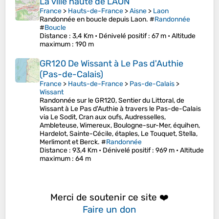
La ville haute de LAON
France
>
Hauts-de-France
>
Aisne
>
Laon
Randonnée en boucle depuis Laon. #
Randonnée
#
Boucle
Distance
: 3,4 Km •
Dénivelé positif
: 67 m •
Altitude
maximum
: 190 m
GR120 De Wissant à Le Pas d'Authie
(Pas-de-Calais)
France
>
Hauts-de-France
>
Pas-de-Calais
>
Wissant
Randonnée sur le GR120, Sentier du Littoral, de
Wissant à Le Pas d'Authie à travers le Pas-de-Calais
via Le Sodit, Cran aux oufs, Audresselles,
Ambleteuse, Wimereux, Boulogne-sur-Mer, équihen,
Hardelot, Sainte-Cécile, étaples, Le Touquet, Stella,
Merlimont et Berck. #
Randonnée
Distance
: 93,4 Km •
Dénivelé positif
: 969 m •
Altitude
maximum
: 64 m
Merci de soutenir ce site ❤️
Faire un don