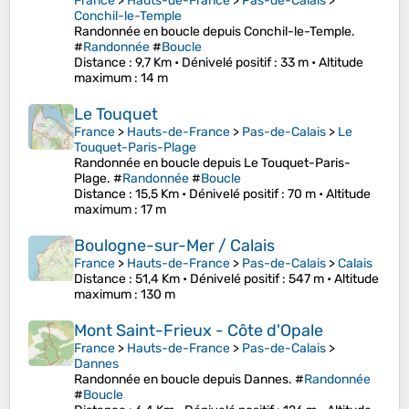
France
>
Hauts-de-France
>
Pas-de-Calais
>
Conchil-le-Temple
Randonnée en boucle depuis Conchil-le-Temple.
#
Randonnée
#
Boucle
Distance
: 9,7 Km •
Dénivelé positif
: 33 m •
Altitude
maximum
: 14 m
Le Touquet
France
>
Hauts-de-France
>
Pas-de-Calais
>
Le
Touquet-Paris-Plage
Randonnée en boucle depuis Le Touquet-Paris-
Plage. #
Randonnée
#
Boucle
Distance
: 15,5 Km •
Dénivelé positif
: 70 m •
Altitude
maximum
: 17 m
Boulogne-sur-Mer / Calais
France
>
Hauts-de-France
>
Pas-de-Calais
>
Calais
Distance
: 51,4 Km •
Dénivelé positif
: 547 m •
Altitude
maximum
: 130 m
Mont Saint-Frieux - Côte d'Opale
France
>
Hauts-de-France
>
Pas-de-Calais
>
Dannes
Randonnée en boucle depuis Dannes. #
Randonnée
#
Boucle