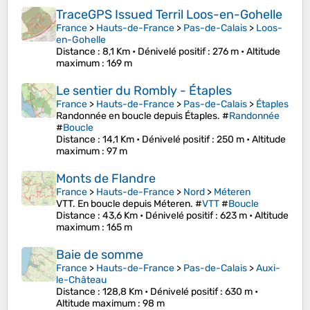
TraceGPS Issued Terril Loos-en-Gohelle
France
>
Hauts-de-France
>
Pas-de-Calais
>
Loos-
en-Gohelle
Distance
: 8,1 Km •
Dénivelé positif
: 276 m •
Altitude
maximum
: 169 m
Le sentier du Rombly - Étaples
France
>
Hauts-de-France
>
Pas-de-Calais
>
Étaples
Randonnée en boucle depuis Étaples. #
Randonnée
#
Boucle
Distance
: 14,1 Km •
Dénivelé positif
: 250 m •
Altitude
maximum
: 97 m
Monts de Flandre
France
>
Hauts-de-France
>
Nord
>
Méteren
VTT. En boucle depuis Méteren. #
VTT
#
Boucle
Distance
: 43,6 Km •
Dénivelé positif
: 623 m •
Altitude
maximum
: 165 m
Baie de somme
France
>
Hauts-de-France
>
Pas-de-Calais
>
Auxi-
le-Château
Distance
: 128,8 Km •
Dénivelé positif
: 630 m •
Altitude maximum
: 98 m