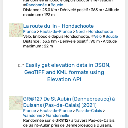
Randonnée en boucle depuis Bouconville-Vauclair.
#
Randonnée
#
Boucle
Distance
: 23,0 Km •
Dénivelé positif
: 363 m •
Altitude
maximum
: 192 m
La route du lin - Hondschoote
France
>
Hauts-de-France
>
Nord
>
Hondschoote
Vélo. En boucle depuis Hondschoote. #
Vélo
#
Boucle
Distance
: 33,6 Km •
Dénivelé positif
: 90 m •
Altitude
maximum
: 22 m
👉
Easily
get elevation data in JSON,
GeoTIFF and KML formats
using
Elevation API
GR®127 De St Aubin (Dennebroeucq) à
Duisans (Pas-de-Calais) (2021)
France
>
Hauts-de-France
>
Pas-de-Calais
>
Wandonne
>
Wandonnelle
Randonnée sur le GR®127 à travers Pas-de-Calais
de Saint-Aubin près de Dennebroeucq à Duisans.