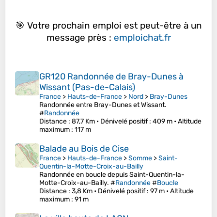
🎯 Votre prochain emploi est peut-être à un
message près :
emploichat.fr
GR120 Randonnée de Bray-Dunes à
Wissant (Pas-de-Calais)
France
>
Hauts-de-France
>
Nord
>
Bray-Dunes
Randonnée entre Bray-Dunes et Wissant.
#
Randonnée
Distance
: 87,7 Km •
Dénivelé positif
: 409 m •
Altitude
maximum
: 117 m
Balade au Bois de Cise
France
>
Hauts-de-France
>
Somme
>
Saint-
Quentin-la-Motte-Croix-au-Bailly
Randonnée en boucle depuis Saint-Quentin-la-
Motte-Croix-au-Bailly. #
Randonnée
#
Boucle
Distance
: 3,8 Km •
Dénivelé positif
: 97 m •
Altitude
maximum
: 91 m