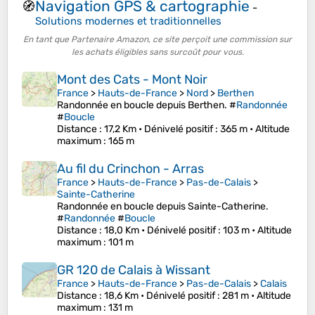
Navigation GPS & cartographie
🧭
-
Solutions modernes et traditionnelles
En tant que Partenaire Amazon, ce site perçoit une commission sur
les achats éligibles sans surcoût pour vous.
Mont des Cats - Mont Noir
France
>
Hauts-de-France
>
Nord
>
Berthen
Randonnée en boucle depuis Berthen. #
Randonnée
#
Boucle
Distance
: 17,2 Km •
Dénivelé positif
: 365 m •
Altitude
maximum
: 165 m
Au fil du Crinchon - Arras
France
>
Hauts-de-France
>
Pas-de-Calais
>
Sainte-Catherine
Randonnée en boucle depuis Sainte-Catherine.
#
Randonnée
#
Boucle
Distance
: 18,0 Km •
Dénivelé positif
: 103 m •
Altitude
maximum
: 101 m
GR 120 de Calais à Wissant
France
>
Hauts-de-France
>
Pas-de-Calais
>
Calais
Distance
: 18,6 Km •
Dénivelé positif
: 281 m •
Altitude
maximum
: 131 m