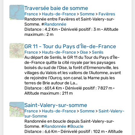
Traversée baie de somme
France
>
Hauts-de-France
>
Somme
>
Favières
Randonnée entre Favières et Saint-Valery-sur-
Somme. #
Randonnée
Distance
: 4,2 Km •
Dénivelé positif
: 3 m •
Altitude
maximum
: 2 m
GR 11 - Tour du Pays d’Île-de-France
France
>
Hauts-de-France
>
Oise
>
Senlis
Au départ de Senlis, le GR 11 du Tour du Pays d’Île-
de-France quitte la cité royale par les paysages
boisés du sud de l’Oise, la forêt d’Ermenonville, les
villages du Valois et les vallons de l’Automne, avant
de rejoindre l’Ourcq, son canal, la Marne puis les
terres de Brie autour de La…
Distance
: 651,4 Km •
Dénivelé positif
: 7 827 m •
Altitude maximum
: 211 m
Saint-Valery-sur-somme
France
>
Hauts-de-France
>
Somme
>
Saint-Valery-
sur-Somme
Randonnée en boucle depuis Saint-Valery-sur-
Somme. #
Randonnée
#
Boucle
Distance
: 6,6 Km •
Dénivelé positif
: 102 m •
Altitude