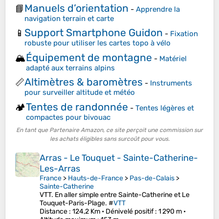
Manuels d’orientation
📘
-
Apprendre la
navigation terrain et carte
Support Smartphone Guidon
📱
-
Fixation
robuste pour utiliser les cartes topo à vélo
Équipement de montagne
🏔️
-
Matériel
adapté aux terrains alpins
Altimètres & baromètres
📏
-
Instruments
pour surveiller altitude et météo
Tentes de randonnée
🏕️
-
Tentes légères et
compactes pour bivouac
En tant que Partenaire Amazon, ce site perçoit une commission sur
les achats éligibles sans surcoût pour vous.
Arras - Le Touquet - Sainte-Catherine-
Les-Arras
France
>
Hauts-de-France
>
Pas-de-Calais
>
Sainte-Catherine
VTT. En aller simple entre Sainte-Catherine et Le
Touquet-Paris-Plage. #
VTT
Distance
: 124,2 Km •
Dénivelé positif
: 1 290 m •