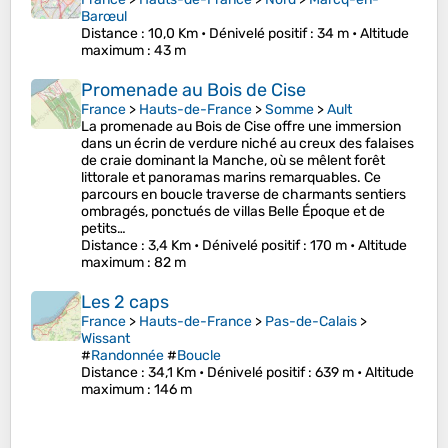
Barœul
Distance
: 10,0 Km •
Dénivelé positif
: 34 m •
Altitude
maximum
: 43 m
Promenade au Bois de Cise
France
>
Hauts-de-France
>
Somme
>
Ault
La promenade au Bois de Cise offre une immersion
dans un écrin de verdure niché au creux des falaises
de craie dominant la Manche, où se mêlent forêt
littorale et panoramas marins remarquables. Ce
parcours en boucle traverse de charmants sentiers
ombragés, ponctués de villas Belle Époque et de
petits…
Distance
: 3,4 Km •
Dénivelé positif
: 170 m •
Altitude
maximum
: 82 m
Les 2 caps
France
>
Hauts-de-France
>
Pas-de-Calais
>
Wissant
#
Randonnée
#
Boucle
Distance
: 34,1 Km •
Dénivelé positif
: 639 m •
Altitude
maximum
: 146 m