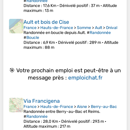
#
Randonnée
Distance
: 17,6 Km •
Dénivelé positif
: 37 m •
Altitude
maximum
: 13 m
Ault et bois de Cise
France
>
Hauts-de-France
>
Somme
>
Ault
>
Onival
Randonnée en boucle depuis Ault. #
Randonnée
#
Boucle
Distance
: 6,9 Km •
Dénivelé positif
: 289 m •
Altitude
maximum
: 88 m
🎯 Votre prochain emploi est peut-être à un
message près :
emploichat.fr
Via Francigena
France
>
Hauts-de-France
>
Aisne
>
Berry-au-Bac
Randonnée entre Berry-au-Bac et Reims.
#
Randonnée
Distance
: 28,0 Km •
Dénivelé positif
: 293 m •
Altitude maximum
: 217 m