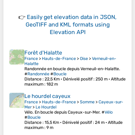
👉
Easily
get elevation data in JSON,
GeoTIFF and KML formats
using
Elevation API
Forêt d'Halatte
France
>
Hauts-de-France
>
Oise
>
Verneuil-en-
Halatte
Randonnée en boucle depuis Verneuil-en-Halatte.
#
Randonnée
#
Boucle
Distance
: 22,5 Km •
Dénivelé positif
: 250 m •
Altitude
maximum
: 182 m
Le hourdel cayeux
France
>
Hauts-de-France
>
Somme
>
Cayeux-sur-
Mer
>
Le Hourdel
Vélo. En boucle depuis Cayeux-sur-Mer. #
Vélo
#
Boucle
Distance
: 15,5 Km •
Dénivelé positif
: 24 m •
Altitude
maximum
: 9 m