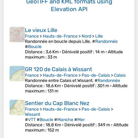
GeoTIFF and KML formats
using
Elevation API
Le vieux Lille
France
>
Hauts-de-France
>
Nord
>
Lille
Randonnée en boucle depuis Lille. #
Randonnée
#
Boucle
Distance
: 3,6 Km •
Dénivelé positif
: 14 m •
Altitude
maximum
: 33 m
GR 120 de Calais à Wissant
France
>
Hauts-de-France
>
Pas-de-Calais
>
Calais
Randonnée entre Calais et Wissant. #
Randonnée
Distance
: 18,6 Km •
Dénivelé positif
: 301 m •
Altitude
maximum
: 131 m
Sentier du Cap Blanc Nez
France
>
Hauts-de-France
>
Pas-de-Calais
>
Wissant
#
VTT
#
Boucle
#
Manche
#
Mer
Distance
: 18,8 Km •
Dénivelé positif
: 349 m •
Altitude
maximum
: 152 m