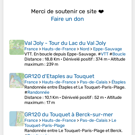
Merci de soutenir ce site ❤️
Faire un don
Val Joly - Tour du Lac du Val Joly
France
>
Hauts-de-France
>
Nord
>
Eppe-Sauvage
VTT. En boucle depuis Eppe-Sauvage. #
VTT
#
Boucle
Distance
: 18,8 Km •
Dénivelé positif
: 374 m •
Altitude
maximum
: 239 m
GR120 d'Etaples au Touquet
France
>
Hauts-de-France
>
Pas-de-Calais
>
Étaples
Randonnée entre Étaples et Le Touquet-Paris-Plage.
#
Randonnée
Distance
: 10,1 Km •
Dénivelé positif
: 52 m •
Altitude
maximum
: 17 m
GR120 du Touquet à Berck-sur-mer
France
>
Hauts-de-France
>
Pas-de-Calais
>
Le
Touquet-Paris-Plage
Randonnée entre Le Touquet-Paris-Plage et Berck.