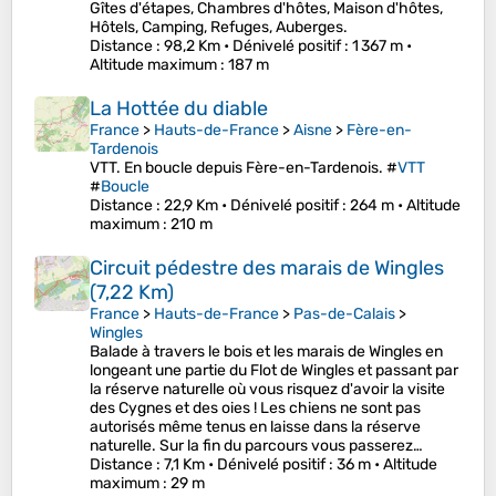
Gîtes d'étapes, Chambres d'hôtes, Maison d'hôtes,
Hôtels, Camping, Refuges, Auberges.
Distance
: 98,2 Km •
Dénivelé positif
: 1 367 m •
Altitude maximum
: 187 m
La Hottée du diable
France
>
Hauts-de-France
>
Aisne
>
Fère-en-
Tardenois
VTT. En boucle depuis Fère-en-Tardenois. #
VTT
#
Boucle
Distance
: 22,9 Km •
Dénivelé positif
: 264 m •
Altitude
maximum
: 210 m
Circuit pédestre des marais de Wingles
(7,22 Km)
France
>
Hauts-de-France
>
Pas-de-Calais
>
Wingles
Balade à travers le bois et les marais de Wingles en
longeant une partie du Flot de Wingles et passant par
la réserve naturelle où vous risquez d'avoir la visite
des Cygnes et des oies ! Les chiens ne sont pas
autorisés même tenus en laisse dans la réserve
naturelle. Sur la fin du parcours vous passerez…
Distance
: 7,1 Km •
Dénivelé positif
: 36 m •
Altitude
maximum
: 29 m