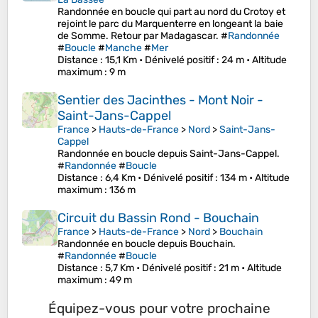
Randonnée en boucle qui part au nord du Crotoy et
rejoint le parc du Marquenterre en longeant la baie
de Somme. Retour par Madagascar. #
Randonnée
#
Boucle
#
Manche
#
Mer
Distance
: 15,1 Km •
Dénivelé positif
: 24 m •
Altitude
maximum
: 9 m
Sentier des Jacinthes - Mont Noir -
Saint-Jans-Cappel
France
>
Hauts-de-France
>
Nord
>
Saint-Jans-
Cappel
Randonnée en boucle depuis Saint-Jans-Cappel.
#
Randonnée
#
Boucle
Distance
: 6,4 Km •
Dénivelé positif
: 134 m •
Altitude
maximum
: 136 m
Circuit du Bassin Rond - Bouchain
France
>
Hauts-de-France
>
Nord
>
Bouchain
Randonnée en boucle depuis Bouchain.
#
Randonnée
#
Boucle
Distance
: 5,7 Km •
Dénivelé positif
: 21 m •
Altitude
maximum
: 49 m
Équipez-vous pour votre prochaine