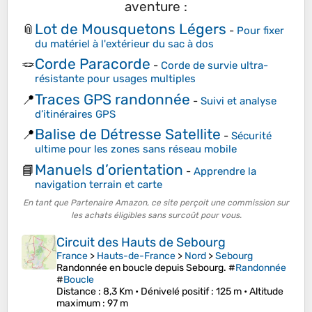
aventure :
Lot de Mousquetons Légers
📎
-
Pour fixer
du matériel à l'extérieur du sac à dos
Corde Paracorde
🪢
-
Corde de survie ultra-
résistante pour usages multiples
Traces GPS randonnée
📍
-
Suivi et analyse
d’itinéraires GPS
Balise de Détresse Satellite
📍
-
Sécurité
ultime pour les zones sans réseau mobile
Manuels d’orientation
📘
-
Apprendre la
navigation terrain et carte
En tant que Partenaire Amazon, ce site perçoit une commission sur
les achats éligibles sans surcoût pour vous.
Circuit des Hauts de Sebourg
France
>
Hauts-de-France
>
Nord
>
Sebourg
Randonnée en boucle depuis Sebourg. #
Randonnée
#
Boucle
Distance
: 8,3 Km •
Dénivelé positif
: 125 m •
Altitude
maximum
: 97 m