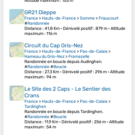
Altitude maximum
: 153 m
GR21 Dieppe
France
>
Hauts-de-France
>
Somme
>
Friaucourt
#
Randonnée
Distance
: 41,8 Km •
Dénivelé positif
: 879 m •
Altitude
maximum
: 116 m
Circuit du Cap Gris-Nez
France
>
Hauts-de-France
>
Pas-de-Calais
>
Hameau du Gris-Nez
>
Framezelle
Randonnée en boucle depuis Audinghen.
#
Randonnée
#
Boucle
Distance
: 27,3 Km •
Dénivelé positif
: 296 m •
Altitude
maximum
: 94 m
Le Site des 2 Caps - Le Sentier des
Crans
France
>
Hauts-de-France
>
Pas-de-Calais
>
Tardinghen
Randonnée en boucle depuis Tardinghen.
#
Randonnée
#
Boucle
Distance
: 11,9 Km •
Dénivelé positif
: 256 m •
Altitude
maximum
: 54 m