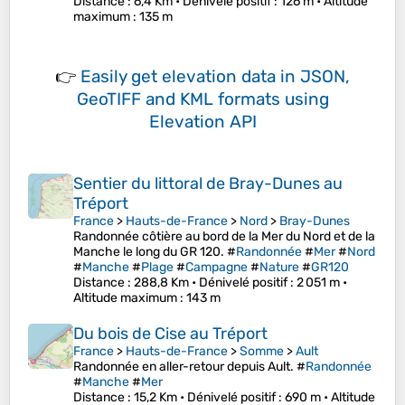
Distance
: 6,4 Km •
Dénivelé positif
: 126 m •
Altitude
maximum
: 135 m
👉
Easily
get elevation data in JSON,
GeoTIFF and KML formats
using
Elevation API
Sentier du littoral de Bray-Dunes au
Tréport
France
>
Hauts-de-France
>
Nord
>
Bray-Dunes
Randonnée côtière au bord de la Mer du Nord et de la
Manche le long du GR 120. #
Randonnée
#
Mer
#
Nord
#
Manche
#
Plage
#
Campagne
#
Nature
#
GR120
Distance
: 288,8 Km •
Dénivelé positif
: 2 051 m •
Altitude maximum
: 143 m
Du bois de Cise au Tréport
France
>
Hauts-de-France
>
Somme
>
Ault
Randonnée en aller-retour depuis Ault. #
Randonnée
#
Manche
#
Mer
Distance
: 15,2 Km •
Dénivelé positif
: 690 m •
Altitude