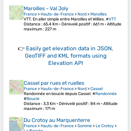
Maroilles - Val Joly
France
>
Hauts-de-France
>
Nord
>
Maroilles
VTT. En aller simple entre Maroilles et Willies. #
VTT
Distance
: 65,4 Km •
Dénivelé positif
: 661 m •
Altitude
maximum
: 227 m
👉
Easily
get elevation data in JSON,
GeoTIFF and KML formats
using
Elevation API
Cassel par rues et ruelles
France
>
Hauts-de-France
>
Nord
>
Cassel
Randonnée en boucle depuis Cassel. #
Randonnée
#
Boucle
Distance
: 3,3 Km •
Dénivelé positif
: 84 m •
Altitude
maximum
: 171 m
Du Crotoy au Marquenterre
France
>
Hauts-de-France
>
Somme
>
Le Crotoy
>
La Bassée