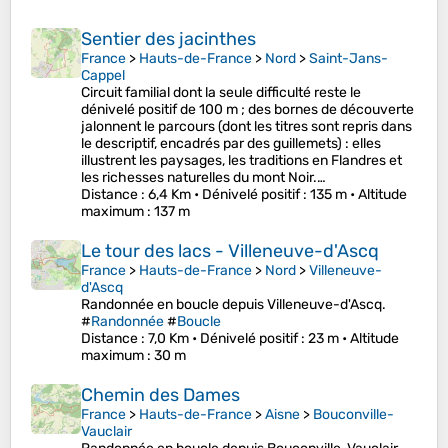
Sentier des jacinthes
France
>
Hauts-de-France
>
Nord
>
Saint-Jans-
Cappel
Circuit familial dont la seule difficulté reste le
dénivelé positif de 100 m ; des bornes de découverte
jalonnent le parcours (dont les titres sont repris dans
le descriptif, encadrés par des guillemets) : elles
illustrent les paysages, les traditions en Flandres et
les richesses naturelles du mont Noir.…
Distance
: 6,4 Km •
Dénivelé positif
: 135 m •
Altitude
maximum
: 137 m
Le tour des lacs - Villeneuve-d'Ascq
France
>
Hauts-de-France
>
Nord
>
Villeneuve-
d'Ascq
Randonnée en boucle depuis Villeneuve-d'Ascq.
#
Randonnée
#
Boucle
Distance
: 7,0 Km •
Dénivelé positif
: 23 m •
Altitude
maximum
: 30 m
Chemin des Dames
France
>
Hauts-de-France
>
Aisne
>
Bouconville-
Vauclair