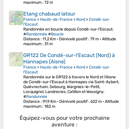
maximum
: 72 m
Etang chabaud latour
France
>
Hauts-de-France
>
Nord
>
Condé-sur-
l'Escaut
Randonnée en boucle depuis Condé-sur-l'Escaut.
#
Randonnée
#
Boucle
Distance
: 11,2 Km •
Dénivelé positif
: 79 m •
Altitude
maximum
: 31 m
GR122 De Condé-sur-l'Escaut (Nord) à
Hannapes (Aisne)
France
>
Hauts-de-France
>
Nord
>
Condé-sur-
l'Escaut
Randonnée sur le GR122 à travers le Nord et l'Aisne
de Condé-sur-l'Escaut à Hannapes via Saint-Aybert,
Quiévrechain, Sebourg, Wargnies-le-Petit,
Locquignol, Landrecies, Catillon et Wassigny.
#
Randonnée
Distance
: 91,9 Km •
Dénivelé positif
: 622 m •
Altitude
maximum
: 182 m
Équipez-vous pour votre prochaine
aventure :