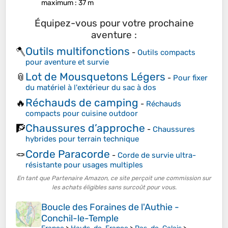
maximum
: 37 m
Équipez-vous pour votre prochaine
aventure :
Outils multifonctions
🪓
-
Outils compacts
pour aventure et survie
Lot de Mousquetons Légers
📎
-
Pour fixer
du matériel à l'extérieur du sac à dos
Réchauds de camping
🔥
-
Réchauds
compacts pour cuisine outdoor
Chaussures d’approche
🧗
-
Chaussures
hybrides pour terrain technique
Corde Paracorde
🪢
-
Corde de survie ultra-
résistante pour usages multiples
En tant que Partenaire Amazon, ce site perçoit une commission sur
les achats éligibles sans surcoût pour vous.
Boucle des Foraines de l'Authie -
Conchil-le-Temple