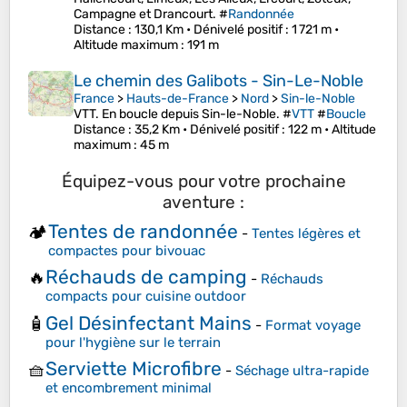
Campagne et Drancourt. #
Randonnée
Distance
: 130,1 Km •
Dénivelé positif
: 1 721 m •
Altitude maximum
: 191 m
Le chemin des Galibots - Sin-Le-Noble
France
>
Hauts-de-France
>
Nord
>
Sin-le-Noble
VTT. En boucle depuis Sin-le-Noble. #
VTT
#
Boucle
Distance
: 35,2 Km •
Dénivelé positif
: 122 m •
Altitude
maximum
: 45 m
Équipez-vous pour votre prochaine
aventure :
Tentes de randonnée
🏕️
-
Tentes légères et
compactes pour bivouac
Réchauds de camping
🔥
-
Réchauds
compacts pour cuisine outdoor
Gel Désinfectant Mains
🧴
-
Format voyage
pour l'hygiène sur le terrain
Serviette Microfibre
🧺
-
Séchage ultra-rapide
et encombrement minimal