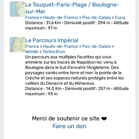
Le Touquet-Paris-Plage / Boulogne-
sur-Mer
France
>
Hauts-de-France
>
Pas-de-Calais
>
Cucq
Distance
: 31,6 Km •
Dénivelé positif
: 294 m •
Altitude
maximum
: 97 m
Le Parcours Impérial
France
>
Hauts-de-France
>
Pas-de-Calais
>
Wimille
>
Terlincthun
Un parcours aux multiples facettes qui vous
emmène sur les traces de Napoléon Ier, venu à
Boulogne dans le but d'envahir l'Angleterre. Des
paysages variés entre terre et mer, la pointe de la
Crèche et ses espaces naturels protégés entre les
vallées du Denacre et du Wimereux.
Distance
: 14,0 Km •
Dénivelé positif
: 257 m •
Altitude
maximum
: 93 m
Merci de soutenir ce site ❤️
Faire un don