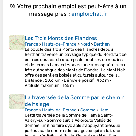
🎯 Votre prochain emploi est peut-être à un
message près :
emploichat.fr
Les Trois Monts des Flandres
France
>
Hauts-de-France
>
Nord
>
Berthen
La boucle des Trois Monts des Flandres depuis
Berthen traverse un paysage typique du Nord, fait de
collines douces, de champs de houblon, de moulins
et de fermes flamandes, avec une atmosphère rurale
très authentique des Monts de Flandre. Le Mont Noir
offre des sentiers boisés et culturels autour de la…
Distance
: 20,6 Km •
Dénivelé positif
: 433 m •
Altitude maximum
: 165 m
La traversée de la Somme par le chemin
de halage
France
>
Hauts-de-France
>
Somme
>
Ham
Cette traversée de la Somme de Ham à Saint-
Valery-sur-Somme suit la Véloroute Vallée de
Somme, un itinéraire cyclable s’appuyant presque
partout sur le chemin de halage, ce qui en fait une
balade très lisible et fluide. On roule au fil de l’eau