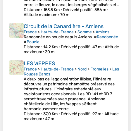
entre le fleuve, le canal, les berges végétalisées et…
Distance
: 153,5 Km •
Dénivelé positif
: 586 m •
Altitude maximum
: 70 m
Circuit de la Canardière - Amiens
France
>
Hauts-de-France
>
Somme
>
Amiens
Randonnée en boucle depuis Amiens. #
Randonnée
#
Boucle
Distance
: 14,2 Km •
Dénivelé positif
: 47 m •
Altitude
maximum
: 30 m
LES WEPPES
France
>
Hauts-de-France
>
Nord
>
Fromelles
>
Les
Rouges Bancs
A deux pas de l'agglomération lilloise, l'itinéraire
découvre un patrimoine champêtre préservé des
infrastructures. L'itinéraire est adapté aux
cyclotouristes occasionnels. Les RD 141 et RD 7
seront traversées avec prudence. Ancienne
châtellenie de Lille, les Weppes s’étirent
harmonieusement entre…
Distance
: 37,0 Km •
Dénivelé positif
: 97 m •
Altitude
maximum
: 47 m