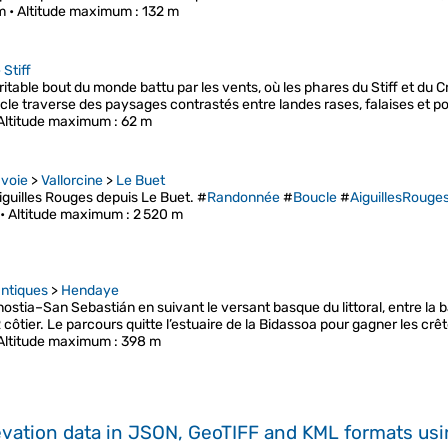
m •
Altitude maximum
: 132 m
 Stiff
itable bout du monde battu par les vents, où les phares du Stiff et du 
e traverse des paysages contrastés entre landes rases, falaises et p
Altitude maximum
: 62 m
voie
>
Vallorcine
>
Le Buet
guilles Rouges depuis Le Buet. #
Randonnée
#
Boucle
#
AiguillesRouge
 •
Altitude maximum
: 2 520 m
ntiques
>
Hendaye
tia–San Sebastián en suivant le versant basque du littoral, entre la bai
R côtier. Le parcours quitte l’estuaire de la Bidassoa pour gagner les crê
Altitude maximum
: 398 m
evation data in JSON, GeoTIFF and KML formats
us