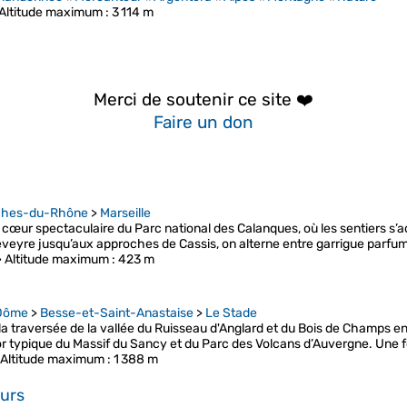
Altitude maximum
: 3 114 m
Merci de soutenir ce site ❤️
Faire un don
ches-du-Rhône
>
Marseille
e cœur spectaculaire du Parc national des Calanques, où les sentiers s
leveyre jusqu’aux approches de Cassis, on alterne entre garrigue parfu
•
Altitude maximum
: 423 m
Dôme
>
Besse-et-Saint-Anastaise
>
Le Stade
la traversée de la vallée du Ruisseau d'Anglard et du Bois de Champs en
or typique du Massif du Sancy et du Parc des Volcans d’Auvergne. Une 
Altitude maximum
: 1 388 m
ours