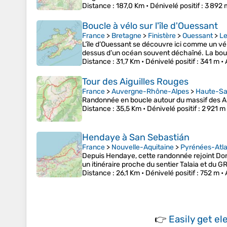
Distance
: 187,0 Km •
Dénivelé positif
: 3 892 
Boucle à vélo sur l'île d'Ouessant
France
>
Bretagne
>
Finistère
>
Ouessant
>
Le
L’île d’Ouessant se découvre ici comme un vér
dessus d’un océan souvent déchaîné. La boucl
Distance
: 31,7 Km •
Dénivelé positif
: 341 m •
Tour des Aiguilles Rouges
France
>
Auvergne-Rhône-Alpes
>
Haute-Sa
Randonnée en boucle autour du massif des Ai
Distance
: 35,5 Km •
Dénivelé positif
: 2 921 m
Hendaye à San Sebastián
France
>
Nouvelle-Aquitaine
>
Pyrénées-Atla
Depuis Hendaye, cette randonnée rejoint Donos
un itinéraire proche du sentier Talaia et du G
Distance
: 26,1 Km •
Dénivelé positif
: 752 m •
👉
Easily
get el