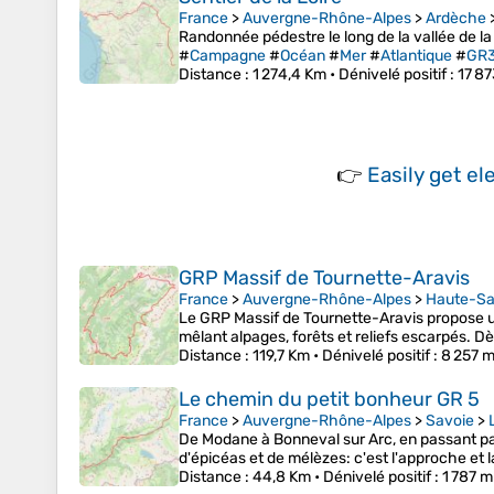
France
>
Auvergne-Rhône-Alpes
>
Ardèche
Randonnée pédestre le long de la vallée de la 
#
Campagne
#
Océan
#
Mer
#
Atlantique
#
GR
Distance
: 1 274,4 Km •
Dénivelé positif
: 17 8
👉
Easily
get el
GRP Massif de Tournette-Aravis
France
>
Auvergne-Rhône-Alpes
>
Haute-Sa
Le GRP Massif de Tournette-Aravis propose u
mêlant alpages, forêts et reliefs escarpés. D
Distance
: 119,7 Km •
Dénivelé positif
: 8 257 m
Le chemin du petit bonheur GR 5
France
>
Auvergne-Rhône-Alpes
>
Savoie
>
De Modane à Bonneval sur Arc, en passant par
d'épicéas et de mélèzes: c'est l'approche et 
Distance
: 44,8 Km •
Dénivelé positif
: 1 787 m