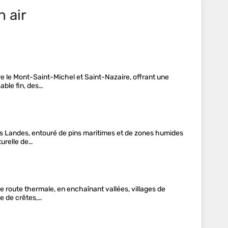
n air
re le Mont-Saint-Michel et Saint-Nazaire, offrant une
able fin, des…
des Landes, entouré de pins maritimes et de zones humides
turelle de…
ne route thermale, en enchaînant vallées, villages de
e de crêtes,…