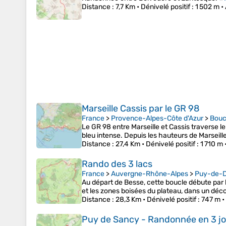
Distance
: 7,7 Km •
Dénivelé positif
: 1 502 m •
Marseille Cassis par le GR 98
France
>
Provence-Alpes-Côte d'Azur
>
Bou
Le GR 98 entre Marseille et Cassis traverse l
bleu intense. Depuis les hauteurs de Marseil
Distance
: 27,4 Km •
Dénivelé positif
: 1 710 m 
Rando des 3 lacs
France
>
Auvergne-Rhône-Alpes
>
Puy-de-
Au départ de Besse, cette boucle débute par 
et les zones boisées du plateau, dans un déc
Distance
: 28,3 Km •
Dénivelé positif
: 747 m •
Puy de Sancy - Randonnée en 3 j