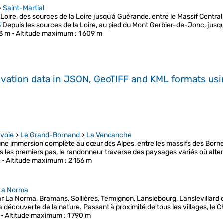
>
Saint-Martial
Loire, des sources de la Loire jusqu'à Guérande, entre le Massif Central 
3
Depuis les sources de la Loire, au pied du Mont Gerbier-de-Jonc, jusq
73 m •
Altitude maximum
: 1 609 m
evation data in JSON, GeoTIFF and KML formats
us
voie
>
Le Grand-Bornand
>
La Vendanche
ne immersion complète au cœur des Alpes, entre les massifs des Borne
ès les premiers pas, le randonneur traverse des paysages variés où alt
 •
Altitude maximum
: 2 156 m
La Norma
 La Norma, Bramans, Sollières, Termignon, Lanslebourg, Lanslevillard e
la découverte de la nature. Passant à proximité de tous les villages, le
 •
Altitude maximum
: 1 790 m