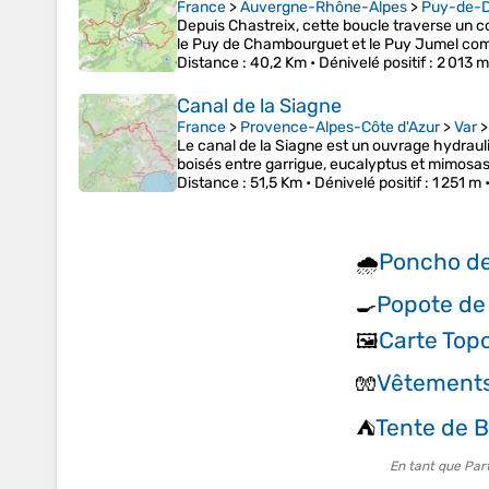
France
>
Auvergne-Rhône-Alpes
>
Puy-de-
Depuis Chastreix, cette boucle traverse un co
le Puy de Chambourguet et le Puy Jumel comme
Distance
: 40,2 Km •
Dénivelé positif
: 2 013 m
Canal de la Siagne
France
>
Provence-Alpes-Côte d'Azur
>
Var
Le canal de la Siagne est un ouvrage hydrauli
boisés entre garrigue, eucalyptus et mimosas. 
Distance
: 51,5 Km •
Dénivelé positif
: 1 251 m 
Poncho de
🌧️
Popote d
🍳
Carte Top
🖼️
Vêtements
🧤
Tente de 
⛺
En tant que Par