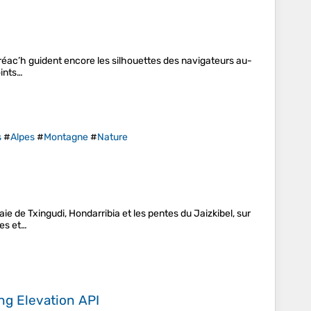
Créac’h guident encore les silhouettes des navigateurs au-
oints…
s
#
Alpes
#
Montagne
#
Nature
e de Txingudi, Hondarribia et les pentes du Jaizkibel, sur
tes et…
ing
Elevation API