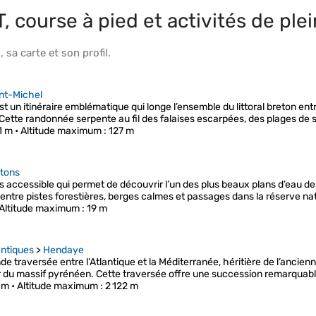
 course à pied et activités de plei
s
, sa
carte
et son
profil
.
nt-Michel
 un itinéraire emblématique qui longe l’ensemble du littoral breton ent
ette randonnée serpente au fil des falaises escarpées, des plages de s
1 m •
Altitude maximum
: 127 m
tons
ès accessible qui permet de découvrir l’un des plus beaux plans d’eau 
ne entre pistes forestières, berges calmes et passages dans la réserve na
Altitude maximum
: 19 m
ntiques
>
Hendaye
e traversée entre l’Atlantique et la Méditerranée, héritière de l’ancien
du massif pyrénéen. Cette traversée offre une succession remarquabl
 m •
Altitude maximum
: 2 122 m