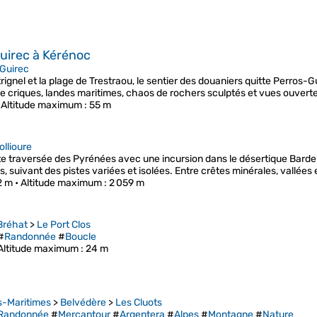
uirec à Kérénoc
Guirec
ignel et la plage de Trestraou, le sentier des douaniers quitte Perros-Gui
re criques, landes maritimes, chaos de rochers sculptés et vues ouverte
•
Altitude maximum
: 55 m
ollioure
te traversée des Pyrénées avec une incursion dans le désertique Barde
, suivant des pistes variées et isolées. Entre crêtes minérales, vallées
2 m •
Altitude maximum
: 2 059 m
Bréhat
>
Le Port Clos
#
Randonnée
#
Boucle
Altitude maximum
: 24 m
s-Maritimes
>
Belvédère
>
Les Cluots
Randonnée
#
Mercantour
#
Argentera
#
Alpes
#
Montagne
#
Nature