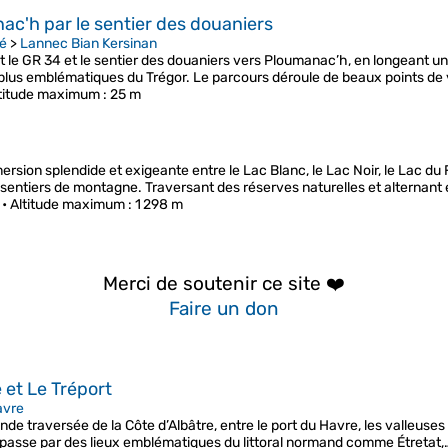
ac'h par le sentier des douaniers
té
>
Lannec Bian Kersinan
uit le GR 34 et le sentier des douaniers vers Ploumanac’h, en longeant un
plus emblématiques du Trégor. Le parcours déroule de beaux points de 
titude maximum
: 25 m
ion splendide et exigeante entre le Lac Blanc, le Lac Noir, le Lac du Fo
 sentiers de montagne. Traversant des réserves naturelles et alternant
 •
Altitude maximum
: 1 298 m
Merci de soutenir ce site ❤️
Faire un don
 et Le Tréport
avre
de traversée de la Côte d’Albâtre, entre le port du Havre, les valleuses
re passe par des lieux emblématiques du littoral normand comme Étretat,