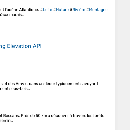
et l'océan Atlantique. #
Loire
#
Nature
#
Rivière
#
Montagne
u’aux marais…
ing
Elevation API
s et des Aravis, dans un décor typiquement savoyard
ernent sous-bois…
t Bessans. Près de 50 km à découvrir à travers les forêts
 Chemin…