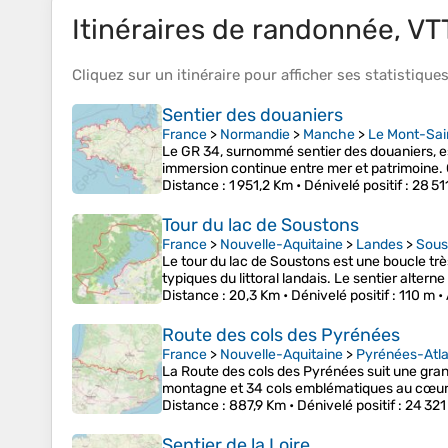
Itinéraires de randonnée, VTT,
Cliquez sur un
itinéraire
pour afficher ses
statistique
Sentier des douaniers
France
>
Normandie
>
Manche
>
Le Mont-Sai
Le GR 34, surnommé sentier des douaniers, est
immersion continue entre mer et patrimoine. C
Distance
: 1 951,2 Km •
Dénivelé positif
: 28 51
Tour du lac de Soustons
France
>
Nouvelle-Aquitaine
>
Landes
>
Sous
Le tour du lac de Soustons est une boucle tr
typiques du littoral landais. Le sentier alter
Distance
: 20,3 Km •
Dénivelé positif
: 110 m •
Route des cols des Pyrénées
France
>
Nouvelle-Aquitaine
>
Pyrénées-Atla
La Route des cols des Pyrénées suit une grand
montagne et 34 cols emblématiques au cœur 
Distance
: 887,9 Km •
Dénivelé positif
: 24 321
Sentier de la Loire