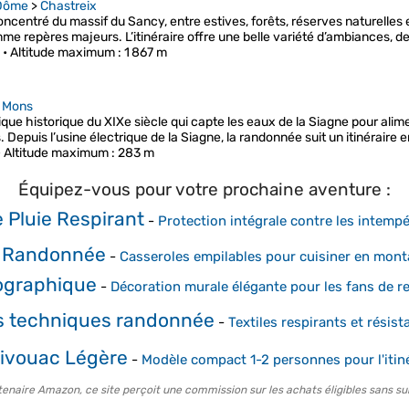
Dôme
>
Chastreix
ncentré du massif du Sancy, entre estives, forêts, réserves naturelles 
 repères majeurs. L’itinéraire offre une belle variété d’ambiances, d
 •
Altitude maximum
: 1 867 m
>
Mons
que historique du XIXe siècle qui capte les eaux de la Siagne pour ali
Depuis l’usine électrique de la Siagne, la randonnée suit un itinéraire 
•
Altitude maximum
: 283 m
Équipez-vous pour votre prochaine aventure :
 Pluie Respirant
-
Protection intégrale contre les intemp
e Randonnée
-
Casseroles empilables pour cuisiner en mon
ographique
-
Décoration murale élégante pour les fans de re
 techniques randonnée
-
Textiles respirants et résist
Bivouac Légère
-
Modèle compact 1-2 personnes pour l'itin
tenaire Amazon, ce site perçoit une commission sur les achats éligibles sans su