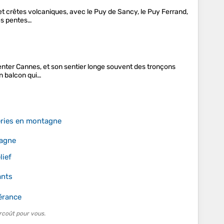
et crêtes volcaniques, avec le Puy de Sancy, le Puy Ferrand,
es pentes…
menter Cannes, et son sentier longe souvent des tronçons
en balcon qui…
éries en montagne
tagne
lief
ants
érance
rcoût pour vous.