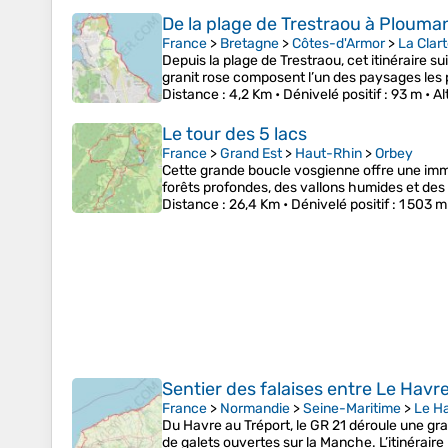
De la plage de Trestraou à Plouman
France
>
Bretagne
>
Côtes-d'Armor
>
La Clar
Depuis la plage de Trestraou, cet itinéraire s
granit rose composent l’un des paysages les 
Distance
: 4,2 Km •
Dénivelé positif
: 93 m •
Al
Le tour des 5 lacs
France
>
Grand Est
>
Haut-Rhin
>
Orbey
Cette grande boucle vosgienne offre une immers
forêts profondes, des vallons humides et des
Distance
: 26,4 Km •
Dénivelé positif
: 1 503 m
Sentier des falaises entre Le Havre
France
>
Normandie
>
Seine-Maritime
>
Le H
Du Havre au Tréport, le GR 21 déroule une gran
de galets ouvertes sur la Manche. L’itinérai