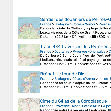
Sentier des douaniers de Perros-G
France
>
Bretagne
>
Côtes-d'Armor
>
Perros-
Depuis la pointe du Château, la plage de Trestr
beaux visages de la Côte de Granit Rose, ent
Distance
: 22,3 Km •
Dénivelé positif
: 303 m 
Trace 4X4 traversée des Pyrénées
France
>
Occitanie
>
Pyrénées-Orientales
>
C
De Collioure à Saint-Jean-Pied-de-Port, cet
Méditerranée, hauts reliefs et paysages arides
Distance
: 1 192,7 Km •
Dénivelé positif
: 32 19
Bréhat : le tour de l'île
France
>
Bretagne
>
Côtes-d'Armor
>
Île-de-
Randonnée en boucle depuis Île-de-Bréhat. 
Distance
: 11,8 Km •
Dénivelé positif
: 185 m •
Cime du Gélas de la Gordolasque
France
>
Provence-Alpes-Côte d'Azur
>
Alpe
Randonnée entre Belvédère et Lantosque. #