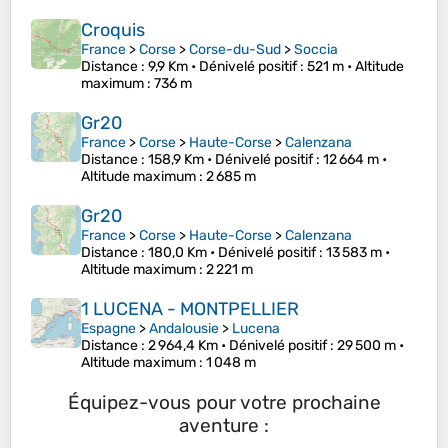
Croquis
France
>
Corse
>
Corse-du-Sud
>
Soccia
Distance
: 9,9 Km •
Dénivelé positif
: 521 m •
Altitude
maximum
: 736 m
Gr20
France
>
Corse
>
Haute-Corse
>
Calenzana
Distance
: 158,9 Km •
Dénivelé positif
: 12 664 m •
Altitude maximum
: 2 685 m
Gr20
France
>
Corse
>
Haute-Corse
>
Calenzana
Distance
: 180,0 Km •
Dénivelé positif
: 13 583 m •
Altitude maximum
: 2 221 m
1 LUCENA - MONTPELLIER
Espagne
>
Andalousie
>
Lucena
Distance
: 2 964,4 Km •
Dénivelé positif
: 29 500 m •
Altitude maximum
: 1 048 m
Équipez-vous pour votre prochaine
aventure :