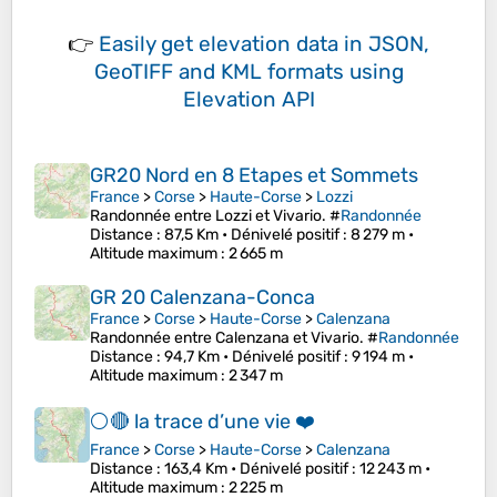
👉
Easily
get elevation data in JSON,
GeoTIFF and KML formats
using
Elevation API
GR20 Nord en 8 Etapes et Sommets
France
>
Corse
>
Haute-Corse
>
Lozzi
Randonnée entre Lozzi et Vivario. #
Randonnée
Distance
: 87,5 Km •
Dénivelé positif
: 8 279 m •
Altitude maximum
: 2 665 m
GR 20 Calenzana-Conca
France
>
Corse
>
Haute-Corse
>
Calenzana
Randonnée entre Calenzana et Vivario. #
Randonnée
Distance
: 94,7 Km •
Dénivelé positif
: 9 194 m •
Altitude maximum
: 2 347 m
⚪️🔴 la trace d’une vie ❤️
France
>
Corse
>
Haute-Corse
>
Calenzana
Distance
: 163,4 Km •
Dénivelé positif
: 12 243 m •
Altitude maximum
: 2 225 m