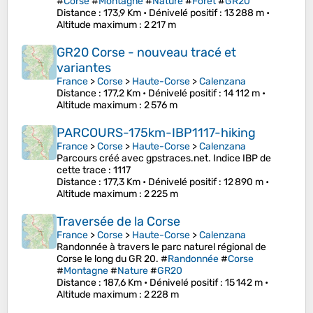
#
Corse
#
Montagne
#
Nature
#
Forêt
#
GR20
Distance
: 173,9 Km •
Dénivelé positif
: 13 288 m •
Altitude maximum
: 2 217 m
GR20 Corse - nouveau tracé et
variantes
France
>
Corse
>
Haute-Corse
>
Calenzana
Distance
: 177,2 Km •
Dénivelé positif
: 14 112 m •
Altitude maximum
: 2 576 m
PARCOURS-175km-IBP1117-hiking
France
>
Corse
>
Haute-Corse
>
Calenzana
Parcours créé avec gpstraces.net. Indice IBP de
cette trace : 1117
Distance
: 177,3 Km •
Dénivelé positif
: 12 890 m •
Altitude maximum
: 2 225 m
Traversée de la Corse
France
>
Corse
>
Haute-Corse
>
Calenzana
Randonnée à travers le parc naturel régional de
Corse le long du GR 20. #
Randonnée
#
Corse
#
Montagne
#
Nature
#
GR20
Distance
: 187,6 Km •
Dénivelé positif
: 15 142 m •
Altitude maximum
: 2 228 m