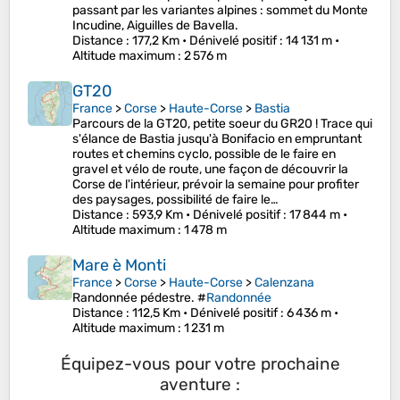
passant par les variantes alpines : sommet du Monte
Incudine, Aiguilles de Bavella.
Distance
: 177,2 Km •
Dénivelé positif
: 14 131 m •
Altitude maximum
: 2 576 m
GT20
France
>
Corse
>
Haute-Corse
>
Bastia
Parcours de la GT20, petite soeur du GR20 ! Trace qui
s'élance de Bastia jusqu'à Bonifacio en empruntant
routes et chemins cyclo, possible de le faire en
gravel et vélo de route, une façon de découvrir la
Corse de l'intérieur, prévoir la semaine pour profiter
des paysages, possibilité de faire le…
Distance
: 593,9 Km •
Dénivelé positif
: 17 844 m •
Altitude maximum
: 1 478 m
Mare è Monti
France
>
Corse
>
Haute-Corse
>
Calenzana
Randonnée pédestre. #
Randonnée
Distance
: 112,5 Km •
Dénivelé positif
: 6 436 m •
Altitude maximum
: 1 231 m
Équipez-vous pour votre prochaine
aventure :