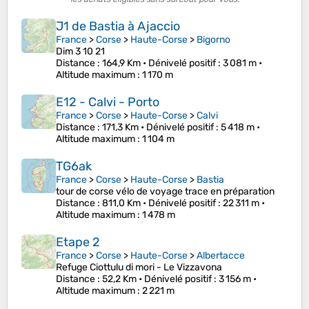
J1 de Bastia à Ajaccio
France
>
Corse
>
Haute-Corse
>
Bigorno
Dim 3 10 21
Distance
: 164,9 Km •
Dénivelé positif
: 3 081 m •
Altitude maximum
: 1 170 m
E12 - Calvi - Porto
France
>
Corse
>
Haute-Corse
>
Calvi
Distance
: 171,3 Km •
Dénivelé positif
: 5 418 m •
Altitude maximum
: 1 104 m
TG6ak
France
>
Corse
>
Haute-Corse
>
Bastia
tour de corse vélo de voyage trace en préparation
Distance
: 811,0 Km •
Dénivelé positif
: 22 311 m •
Altitude maximum
: 1 478 m
Etape 2
France
>
Corse
>
Haute-Corse
>
Albertacce
Refuge Ciottulu di mori - Le Vizzavona
Distance
: 52,2 Km •
Dénivelé positif
: 3 156 m •
Altitude maximum
: 2 221 m