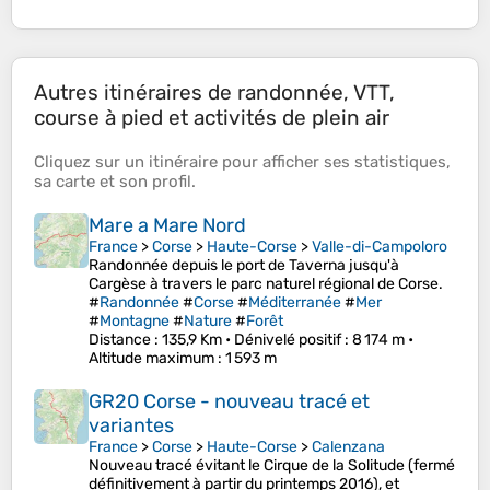
Autres itinéraires de randonnée, VTT,
course à pied et activités de plein air
Cliquez sur un
itinéraire
pour afficher ses
statistiques
,
sa
carte
et son
profil
.
Mare a Mare Nord
France
>
Corse
>
Haute-Corse
>
Valle-di-Campoloro
Randonnée depuis le port de Taverna jusqu'à
Cargèse à travers le parc naturel régional de Corse.
#
Randonnée
#
Corse
#
Méditerranée
#
Mer
#
Montagne
#
Nature
#
Forêt
Distance
: 135,9 Km •
Dénivelé positif
: 8 174 m •
Altitude maximum
: 1 593 m
GR20 Corse - nouveau tracé et
variantes
France
>
Corse
>
Haute-Corse
>
Calenzana
Nouveau tracé évitant le Cirque de la Solitude (fermé
définitivement à partir du printemps 2016), et