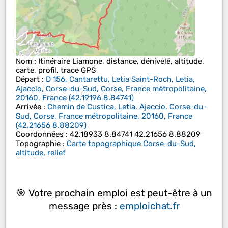
Nom
: Itinéraire Liamone, distance, dénivelé, altitude,
carte, profil, trace GPS
Départ
:
D 156, Cantarettu, Letia Saint-Roch, Letia,
Ajaccio, Corse-du-Sud, Corse, France métropolitaine,
20160, France
(
42.19196
8.84741
)
Arrivée
:
Chemin de Custica, Letia, Ajaccio, Corse-du-
Sud, Corse, France métropolitaine, 20160, France
(
42.21656
8.88209
)
Coordonnées
:
42.18933 8.84741 42.21656 8.88209
Topographie
:
Carte topographique Corse-du-Sud,
altitude, relief
🎯 Votre prochain emploi est peut-être à un
message près :
emploichat.fr