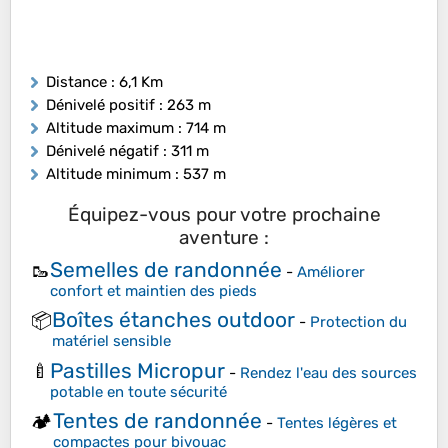
Distance
: 6,1 Km
Dénivelé positif
: 263 m
Altitude maximum
: 714 m
Dénivelé négatif
: 311 m
Altitude minimum
: 537 m
Équipez-vous pour votre prochaine
aventure :
Semelles de randonnée
🥾
-
Améliorer
confort et maintien des pieds
Boîtes étanches outdoor
📦
-
Protection du
matériel sensible
Pastilles Micropur
🍼
-
Rendez l'eau des sources
potable en toute sécurité
Tentes de randonnée
🏕️
-
Tentes légères et
compactes pour bivouac