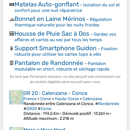
Matelas Auto-gonflant
💤
-
Isolation du sol et
confort pour une nuit réparatrice
Bonnet en Laine Mérinos
🧢
-
Régulation
thermique naturelle pour les nuits froides
Housse de Pluie Sac à Dos
🎒
-
Gardez vos
affaires et cartes au sec par tous les temps
Support Smartphone Guidon
📱
-
Fixation
robuste pour utiliser les cartes topo à vélo
Pantalon de Randonnée
👖
-
Pantalon
modulable en short, robuste et séchage rapide
En tant que Partenaire Amazon, ce site perçoit une commission sur
les achats éligibles sans surcoût pour vous.
GR 20 : Calenzana - Conca
France
>
Corse
>
Haute-Corse
>
Calenzana
Randonnée entre Calenzana et Conca. #
Randonnée
#
GR20
#
Corse
Distance
: 174,5 Km •
Dénivelé positif
: 13 261 m •
Altitude maximum
: 2 218 m