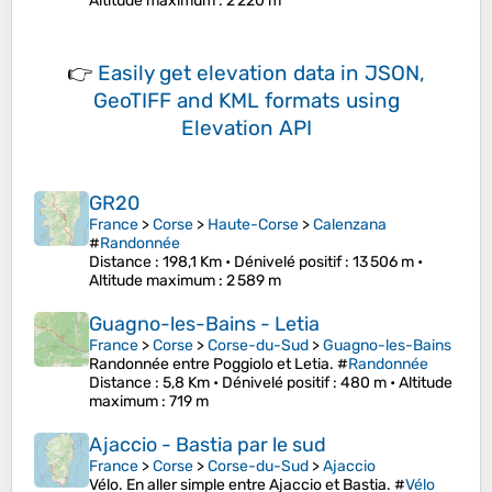
Altitude maximum
: 2 220 m
👉
Easily
get elevation data in JSON,
GeoTIFF and KML formats
using
Elevation API
GR20
France
>
Corse
>
Haute-Corse
>
Calenzana
#
Randonnée
Distance
: 198,1 Km •
Dénivelé positif
: 13 506 m •
Altitude maximum
: 2 589 m
Guagno-les-Bains - Letia
France
>
Corse
>
Corse-du-Sud
>
Guagno-les-Bains
Randonnée entre Poggiolo et Letia. #
Randonnée
Distance
: 5,8 Km •
Dénivelé positif
: 480 m •
Altitude
maximum
: 719 m
Ajaccio - Bastia par le sud
France
>
Corse
>
Corse-du-Sud
>
Ajaccio
Vélo. En aller simple entre Ajaccio et Bastia. #
Vélo