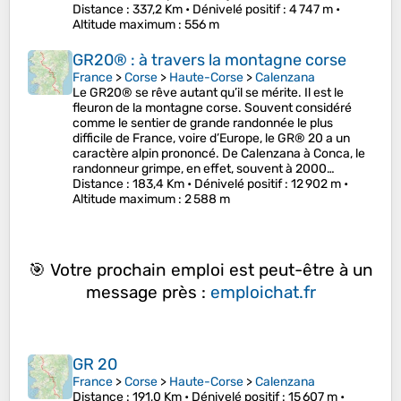
Distance
: 337,2 Km •
Dénivelé positif
: 4 747 m •
Altitude maximum
: 556 m
GR20® : à travers la montagne corse
France
>
Corse
>
Haute-Corse
>
Calenzana
Le GR20® se rêve autant qu’il se mérite. Il est le
fleuron de la montagne corse. Souvent considéré
comme le sentier de grande randonnée le plus
difficile de France, voire d’Europe, le GR® 20 a un
caractère alpin prononcé. De Calenzana à Conca, le
randonneur grimpe, en effet, souvent à 2000…
Distance
: 183,4 Km •
Dénivelé positif
: 12 902 m •
Altitude maximum
: 2 588 m
🎯 Votre prochain emploi est peut-être à un
message près :
emploichat.fr
GR 20
France
>
Corse
>
Haute-Corse
>
Calenzana
Distance
: 191,0 Km •
Dénivelé positif
: 15 607 m •