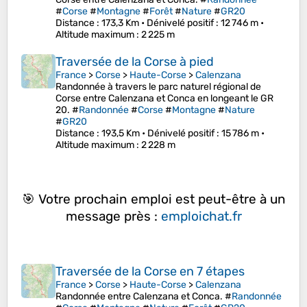
#
Corse
#
Montagne
#
Forêt
#
Nature
#
GR20
Distance
: 173,3 Km •
Dénivelé positif
: 12 746 m •
Altitude maximum
: 2 225 m
Traversée de la Corse à pied
France
>
Corse
>
Haute-Corse
>
Calenzana
Randonnée à travers le parc naturel régional de
Corse entre Calenzana et Conca en longeant le GR
20. #
Randonnée
#
Corse
#
Montagne
#
Nature
#
GR20
Distance
: 193,5 Km •
Dénivelé positif
: 15 786 m •
Altitude maximum
: 2 228 m
🎯 Votre prochain emploi est peut-être à un
message près :
emploichat.fr
Traversée de la Corse en 7 étapes
France
>
Corse
>
Haute-Corse
>
Calenzana
Randonnée entre Calenzana et Conca. #
Randonnée