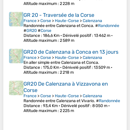
Altitude maximum
: 2 228 m
GR 20 - Traversée de la Corse
France
>
Corse
>
Haute-Corse
>
Calenzana
Randonnée entre Calenzana et Conca. #
Randonnée
#
GR20
#
Corse
Distance
: 186,6 Km •
Dénivelé positif
: 13 462 m •
Altitude maximum
: 2 589 m
GR20 de Calenzana à Conca en 13 jours
France
>
Corse
>
Haute-Corse
>
Calenzana
En aller simple entre Calenzana et Conca.
Distance
: 175,0 Km •
Dénivelé positif
: 13 509 m •
Altitude maximum
: 2 218 m
GR20 De Calenzana à Vizzavona en
Corse
France
>
Corse
>
Haute-Corse
>
Calenzana
Randonnée entre Calenzana et Vivario. #
Randonnée
Distance
: 93,4 Km •
Dénivelé positif
: 8 050 m •
Altitude maximum
: 2 225 m