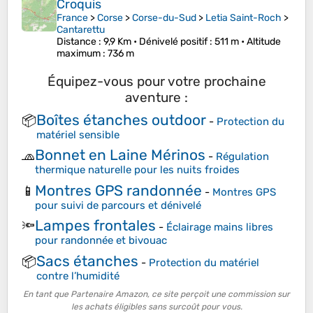
Croquis
France
>
Corse
>
Corse-du-Sud
>
Letia Saint-Roch
>
Cantarettu
Distance
: 9,9 Km •
Dénivelé positif
: 511 m •
Altitude
maximum
: 736 m
Équipez-vous pour votre prochaine
aventure :
Boîtes étanches outdoor
📦
-
Protection du
matériel sensible
Bonnet en Laine Mérinos
🧢
-
Régulation
thermique naturelle pour les nuits froides
Montres GPS randonnée
📱
-
Montres GPS
pour suivi de parcours et dénivelé
Lampes frontales
🔦
-
Éclairage mains libres
pour randonnée et bivouac
Sacs étanches
📦
-
Protection du matériel
contre l’humidité
En tant que Partenaire Amazon, ce site perçoit une commission sur
les achats éligibles sans surcoût pour vous.