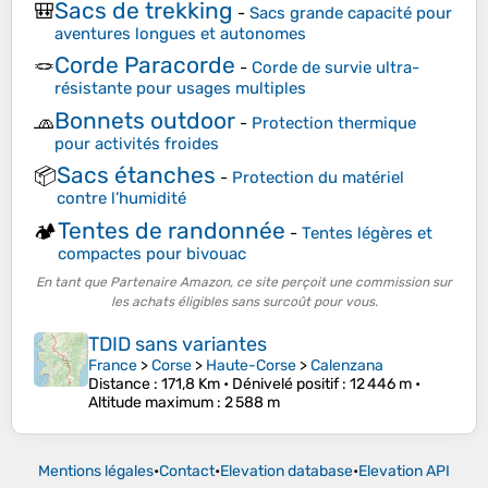
Sacs de trekking
🎒
-
Sacs grande capacité pour
aventures longues et autonomes
Corde Paracorde
🪢
-
Corde de survie ultra-
résistante pour usages multiples
Bonnets outdoor
🧢
-
Protection thermique
pour activités froides
Sacs étanches
📦
-
Protection du matériel
contre l’humidité
Tentes de randonnée
🏕️
-
Tentes légères et
compactes pour bivouac
En tant que Partenaire Amazon, ce site perçoit une commission sur
les achats éligibles sans surcoût pour vous.
TDID sans variantes
France
>
Corse
>
Haute-Corse
>
Calenzana
Distance
: 171,8 Km •
Dénivelé positif
: 12 446 m •
Altitude maximum
: 2 588 m
Mentions légales
•
Contact
•
Elevation database
•
Elevation API