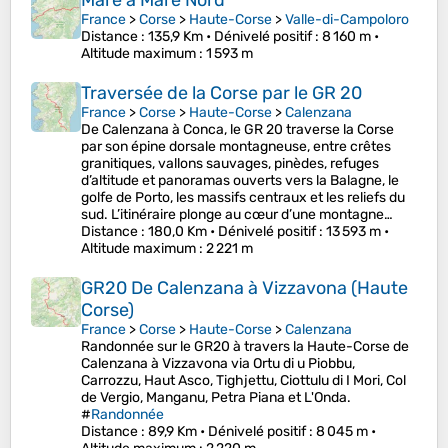
Mare a Mare Nord
France
>
Corse
>
Haute-Corse
>
Valle-di-Campoloro
Distance
: 135,9 Km •
Dénivelé positif
: 8 160 m •
Altitude maximum
: 1 593 m
Traversée de la Corse par le GR 20
France
>
Corse
>
Haute-Corse
>
Calenzana
De Calenzana à Conca, le GR 20 traverse la Corse
par son épine dorsale montagneuse, entre crêtes
granitiques, vallons sauvages, pinèdes, refuges
d’altitude et panoramas ouverts vers la Balagne, le
golfe de Porto, les massifs centraux et les reliefs du
sud. L’itinéraire plonge au cœur d’une montagne…
Distance
: 180,0 Km •
Dénivelé positif
: 13 593 m •
Altitude maximum
: 2 221 m
GR20 De Calenzana à Vizzavona (Haute
Corse)
France
>
Corse
>
Haute-Corse
>
Calenzana
Randonnée sur le GR20 à travers la Haute-Corse de
Calenzana à Vizzavona via Ortu di u Piobbu,
Carrozzu, Haut Asco, Tighjettu, Ciottulu di I Mori, Col
de Vergio, Manganu, Petra Piana et L'Onda.
#
Randonnée
Distance
: 89,9 Km •
Dénivelé positif
: 8 045 m •