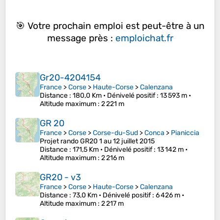
🎯 Votre prochain emploi est peut-être à un
message près :
emploichat.fr
Gr20-4204154
France
>
Corse
>
Haute-Corse
>
Calenzana
Distance
: 180,0 Km •
Dénivelé positif
: 13 593 m •
Altitude maximum
: 2 221 m
GR 20
France
>
Corse
>
Corse-du-Sud
>
Conca
>
Pianiccia
Projet rando GR20 1 au 12 juillet 2015
Distance
: 171,5 Km •
Dénivelé positif
: 13 142 m •
Altitude maximum
: 2 216 m
GR20 - v3
France
>
Corse
>
Haute-Corse
>
Calenzana
Distance
: 73,0 Km •
Dénivelé positif
: 6 426 m •
Altitude maximum
: 2 217 m