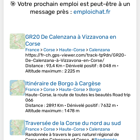
🎯 Votre prochain emploi est peut-être à un
message près :
emploichat.fr
GR20 De Calenzana à Vizzavona en
Corse
France
>
Corse
>
Haute-Corse
>
Calenzana
https://fr-ch.gps-viewer.com/track-tp9dn/GR20-
De-Calenzana-à-Vizzavona-en-Corse/
Distance
: 93,4 Km •
Dénivelé positif
: 8 048 m •
Altitude maximum
: 2 225 m
Itinéraire de Borgo à Cargèse
France
>
Corse
>
Haute-Corse
>
Borgo
Haute-Corse, la route de toutes les beautés Road trip
066
Distance
: 289,1 Km •
Dénivelé positif
: 7 632 m •
Altitude maximum
: 1 478 m
Traversée de la Corse du nord au sud
France
>
Corse
>
Haute-Corse
>
Calenzana
Randonnée à travers le parc naturel régional de
Corse entre Calenzana et Conca. #
Randonnée