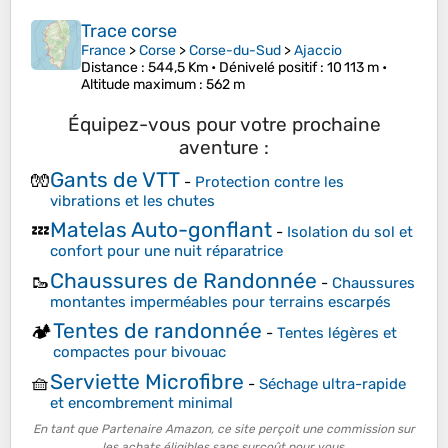
Trace corse
France
>
Corse
>
Corse-du-Sud
>
Ajaccio
Distance
: 544,5 Km •
Dénivelé positif
: 10 113 m •
Altitude maximum
: 562 m
Équipez-vous pour votre prochaine
aventure :
Gants de VTT
🧤
-
Protection contre les
vibrations et les chutes
Matelas Auto-gonflant
💤
-
Isolation du sol et
confort pour une nuit réparatrice
Chaussures de Randonnée
🥾
-
Chaussures
montantes imperméables pour terrains escarpés
Tentes de randonnée
🏕️
-
Tentes légères et
compactes pour bivouac
Serviette Microfibre
🧺
-
Séchage ultra-rapide
et encombrement minimal
En tant que Partenaire Amazon, ce site perçoit une commission sur
les achats éligibles sans surcoût pour vous.