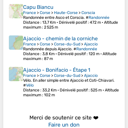
Capu Biancu
France
>
Corse
>
Haute-Corse
>
Corscia
Randonnée entre Asco et Corscia. #
Randonnée
Distance
: 13,7 Km •
Dénivelé positif
: 472 m •
Altitude
maximum
: 2 525 m
Ajaccio - chemin de la corniche
France
>
Corse
>
Corse-du-Sud
>
Ajaccio
Randonnée depuis Ajaccio. #
Randonnée
Distance
: 3,8 Km •
Dénivelé positif
: 120 m •
Altitude
maximum
: 87 m
Ajaccio - Bonifacio - Étape 1
France
>
Corse
>
Corse-du-Sud
>
Ajaccio
Vélo. En aller simple entre Ajaccio et Coti-Chiavari.
#
Vélo
Distance
: 33,2 Km •
Dénivelé positif
: 525 m •
Altitude
maximum
: 102 m
Merci de soutenir ce site ❤️
Faire un don