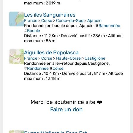
maximum
: 2 019 m
Les iles Sanguinaires
France
>
Corse
>
Corse-du-Sud
>
Ajaccio
Randonnée en boucle depuis Ajaccio. #
Randonnée
#
Boucle
Distance
: 11,2 Km •
Dénivelé positif
: 286 m •
Altitude
maximum
: 86 m
Aiguilles de Popolasca
France
>
Corse
>
Haute-Corse
>
Castiglione
Randonnée en aller-retour depuis Castiglione.
#
Randonnée
#
Corse
Distance
: 10,4 Km •
Dénivelé positif
: 817 m •
Altitude
maximum
: 1 348 m
Merci de soutenir ce site ❤️
Faire un don