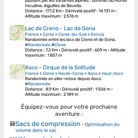
passant par les variantes alpines : sommet du Monte
Incudine, Aiguilles de Bavella.
Distance
: 177,2 Km •
Dénivelé positif
: 14 131 m •
Altitude maximum
: 2 576 m
Lac de Creno - Lac de Goria
France
>
Corse
>
Corse-du-Sud
>
Soccia
Randonnée entre les lacs de Creno et de Goria.
#
Randonnée
#
Corse
Distance
: 7,2 Km •
Dénivelé positif
: 609 m •
Altitude
maximum
: 1 857 m
Asco - Cirque de la Solitude
France
>
Corse
>
Haute-Corse
>
Asco
>
Haut-Asco
Randonnée en aller-retour depuis Asco.
#
Randonnée
Distance
: 8,9 Km •
Dénivelé positif
: 1 006 m •
Altitude maximum
: 2 189 m
Équipez-vous pour votre prochaine
aventure :
Sacs de compression
🎒
-
Optimisation du
volume dans le sac