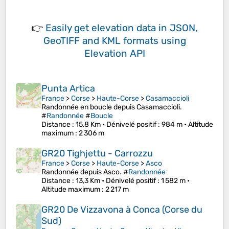
👉
Easily
get elevation data in JSON,
GeoTIFF and KML formats
using
Elevation API
Punta Artica
France
>
Corse
>
Haute-Corse
>
Casamaccioli
Randonnée en boucle depuis Casamaccioli.
#
Randonnée
#
Boucle
Distance
: 15,8 Km •
Dénivelé positif
: 984 m •
Altitude
maximum
: 2 306 m
GR20 Tighjettu - Carrozzu
France
>
Corse
>
Haute-Corse
>
Asco
Randonnée depuis Asco. #
Randonnée
Distance
: 13,3 Km •
Dénivelé positif
: 1 582 m •
Altitude maximum
: 2 217 m
GR20 De Vizzavona à Conca (Corse du
Sud)