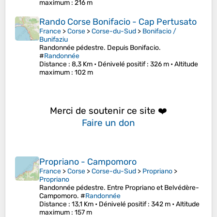
maximum
: 216 m
Rando Corse Bonifacio - Cap Pertusato
France
>
Corse
>
Corse-du-Sud
>
Bonifacio /
Bunifaziu
Randonnée pédestre. Depuis Bonifacio.
#
Randonnée
Distance
: 8,3 Km •
Dénivelé positif
: 326 m •
Altitude
maximum
: 102 m
Merci de soutenir ce site ❤️
Faire un don
Propriano - Campomoro
France
>
Corse
>
Corse-du-Sud
>
Propriano
>
Propriano
Randonnée pédestre. Entre Propriano et Belvédère-
Campomoro. #
Randonnée
Distance
: 13,1 Km •
Dénivelé positif
: 342 m •
Altitude
maximum
: 157 m