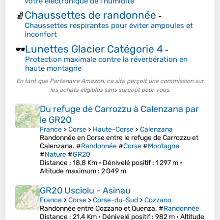
votre électronique de l'humidité
Chaussettes de randonnée
🧦
-
Chaussettes respirantes pour éviter ampoules et
inconfort
Lunettes Glacier Catégorie 4
🕶️
-
Protection maximale contre la réverbération en
haute montagne
En tant que Partenaire Amazon, ce site perçoit une commission sur
les achats éligibles sans surcoût pour vous.
Du refuge de Carrozzu à Calenzana par
le GR20
France
>
Corse
>
Haute-Corse
>
Calenzana
Randonnée en Corse entre le refuge de Carrozzu et
Calenzana. #
Randonnée
#
Corse
#
Montagne
#
Nature
#
GR20
Distance
: 18,8 Km •
Dénivelé positif
: 1 297 m •
Altitude maximum
: 2 049 m
GR20 Usciolu - Asinau
France
>
Corse
>
Corse-du-Sud
>
Cozzano
Randonnée entre Cozzano et Quenza. #
Randonnée
Distance
: 21,4 Km •
Dénivelé positif
: 982 m •
Altitude