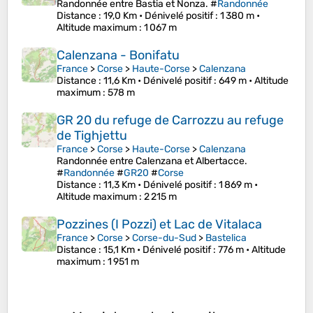
Randonnée entre Bastia et Nonza. #
Randonnée
Distance
: 19,0 Km •
Dénivelé positif
: 1 380 m •
Altitude maximum
: 1 067 m
Calenzana - Bonifatu
France
>
Corse
>
Haute-Corse
>
Calenzana
Distance
: 11,6 Km •
Dénivelé positif
: 649 m •
Altitude
maximum
: 578 m
GR 20 du refuge de Carrozzu au refuge
de Tighjettu
France
>
Corse
>
Haute-Corse
>
Calenzana
Randonnée entre Calenzana et Albertacce.
#
Randonnée
#
GR20
#
Corse
Distance
: 11,3 Km •
Dénivelé positif
: 1 869 m •
Altitude maximum
: 2 215 m
Pozzines (I Pozzi) et Lac de Vitalaca
France
>
Corse
>
Corse-du-Sud
>
Bastelica
Distance
: 15,1 Km •
Dénivelé positif
: 776 m •
Altitude
maximum
: 1 951 m