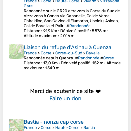
France
>
Corse
>
Haute-Corse
>
Vivario
>
Vizzavona
Gare
Randonnée sur le GR20 à travers la Corse du Sud de
Vizzavona à Conca via Capanelle, Col de Verde,
Chiraldino, San Gavino di Fiumorbo, Usciolu, Asinao,
Col de Bavella et Paliri. #
Randonnée
Distance
: 91,9 Km •
Dénivelé positif
: 5 578 m •
Altitude maximum
: 2 016 m
Liaison du refuge d'Asinau à Quenza
France
>
Corse
>
Corse-du-Sud
>
Bavella
Randonnée depuis Quenza. #
Randonnée
#
Corse
Distance
: 13,0 Km •
Dénivelé positif
: 152 m •
Altitude
maximum
: 1 540 m
Merci de soutenir ce site ❤️
Faire un don
Bastia - nonza cap corse
France
>
Corse
>
Haute-Corse
>
Bastia