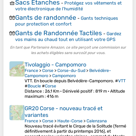
Sacs Étanches
🧺
-
Protégez vos vêtements et
votre électronique de l'humidité
Gants de randonnée
🧤
-
Gants techniques
pour protection et confort
Gants de Randonnée Tactiles
🧤
-
Gardez
vos mains au chaud tout en utilisant votre GPS
En tant que Partenaire Amazon, ce site perçoit une commission sur
les achats éligibles sans surcoût pour vous.
Tivolaggio - Campomoro
France
>
Corse
>
Corse-du-Sud
>
Belvédère-
Campomoro
>
Campomoro
VTT. En boucle depuis Belvédère-Campomoro. #
VTT
#
Boucle
#
Corse
Distance
: 26,1 Km •
Dénivelé positif
: 819 m •
Altitude
maximum
: 416 m
GR20 Corse - nouveau tracé et
variantes
France
>
Corse
>
Haute-Corse
>
Calenzana
Nouveau tracé évitant le Cirque de la Solitude (fermé
définitivement à partir du printemps 2016), et