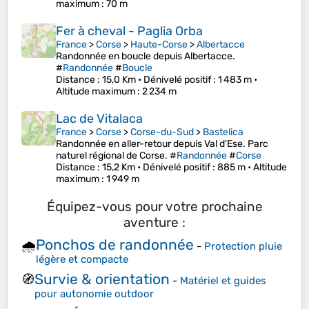
maximum
: 70 m
Fer à cheval - Paglia Orba
France
>
Corse
>
Haute-Corse
>
Albertacce
Randonnée en boucle depuis Albertacce.
#
Randonnée
#
Boucle
Distance
: 15,0 Km •
Dénivelé positif
: 1 483 m •
Altitude maximum
: 2 234 m
Lac de Vitalaca
France
>
Corse
>
Corse-du-Sud
>
Bastelica
Randonnée en aller-retour depuis Val d'Ese. Parc
naturel régional de Corse. #
Randonnée
#
Corse
Distance
: 15,2 Km •
Dénivelé positif
: 885 m •
Altitude
maximum
: 1 949 m
Équipez-vous pour votre prochaine
aventure :
Ponchos de randonnée
🌧️
-
Protection pluie
légère et compacte
Survie & orientation
🧭
-
Matériel et guides
pour autonomie outdoor