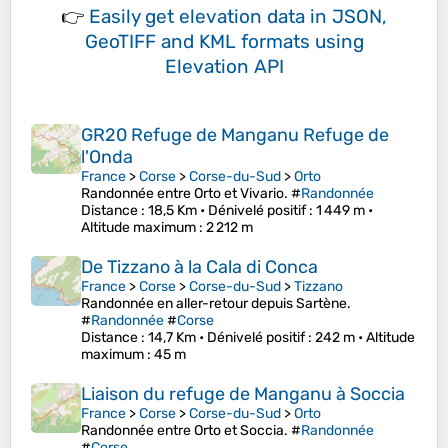
👉
Easily
get elevation data in JSON,
GeoTIFF and KML formats
using
Elevation API
GR20 Refuge de Manganu Refuge de
l'Onda
France
>
Corse
>
Corse-du-Sud
>
Orto
Randonnée entre Orto et Vivario. #
Randonnée
Distance
: 18,5 Km •
Dénivelé positif
: 1 449 m •
Altitude maximum
: 2 212 m
De Tizzano à la Cala di Conca
France
>
Corse
>
Corse-du-Sud
>
Tizzano
Randonnée en aller-retour depuis Sartène.
#
Randonnée
#
Corse
Distance
: 14,7 Km •
Dénivelé positif
: 242 m •
Altitude
maximum
: 45 m
Liaison du refuge de Manganu à Soccia
France
>
Corse
>
Corse-du-Sud
>
Orto
Randonnée entre Orto et Soccia. #
Randonnée
#
Corse