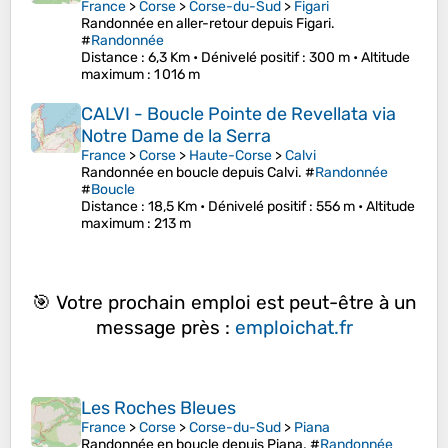
France
>
Corse
>
Corse-du-Sud
>
Figari
Randonnée en aller-retour depuis Figari.
#
Randonnée
Distance
: 6,3 Km •
Dénivelé positif
: 300 m •
Altitude
maximum
: 1 016 m
CALVI - Boucle Pointe de Revellata via
Notre Dame de la Serra
France
>
Corse
>
Haute-Corse
>
Calvi
Randonnée en boucle depuis Calvi. #
Randonnée
#
Boucle
Distance
: 18,5 Km •
Dénivelé positif
: 556 m •
Altitude
maximum
: 213 m
🎯 Votre prochain emploi est peut-être à un
message près :
emploichat.fr
Les Roches Bleues
France
>
Corse
>
Corse-du-Sud
>
Piana
Randonnée en boucle depuis Piana. #
Randonnée