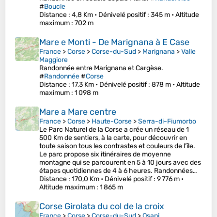
#
Boucle
Distance
: 4,8 Km •
Dénivelé positif
: 345 m •
Altitude
maximum
: 702 m
Mare e Monti - De Marignana à E Case
France
>
Corse
>
Corse-du-Sud
>
Marignana
>
Valle
Maggiore
Randonnée entre Marignana et Cargèse.
#
Randonnée
#
Corse
Distance
: 17,3 Km •
Dénivelé positif
: 878 m •
Altitude
maximum
: 1 098 m
Mare a Mare centre
France
>
Corse
>
Haute-Corse
>
Serra-di-Fiumorbo
Le Parc Naturel de la Corse a crée un réseau de 1
500 Km de sentiers, à la carte, pour découvrir en
toute saison tous les contrastes et couleurs de l’île.
Le parc propose six itinéraires de moyenne
montagne qui se parcourent en 5 à 10 jours avec des
étapes quotidiennes de 4 à 6 heures. Randonnées…
Distance
: 170,0 Km •
Dénivelé positif
: 9 776 m •
Altitude maximum
: 1 865 m
Corse Girolata du col de la croix
France
>
Corse
>
Corse-du-Sud
>
Osani