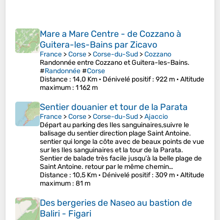
Mare a Mare Centre - de Cozzano à
Guitera-les-Bains par Zicavo
France
>
Corse
>
Corse-du-Sud
>
Cozzano
Randonnée entre Cozzano et Guitera-les-Bains.
#
Randonnée
#
Corse
Distance
: 14,0 Km •
Dénivelé positif
: 922 m •
Altitude
maximum
: 1 162 m
Sentier douanier et tour de la Parata
France
>
Corse
>
Corse-du-Sud
>
Ajaccio
Départ au parking des Iles sanguinaires,suivre le
balisage du sentier direction plage Saint Antoine.
sentier qui longe la côte avec de beaux points de vue
sur les Iles sanguinaires et la tour de la Parata.
Sentier de balade très facile jusqu'à la belle plage de
Saint Antoine. retour par le même chemin…
Distance
: 10,5 Km •
Dénivelé positif
: 309 m •
Altitude
maximum
: 81 m
Des bergeries de Naseo au bastion de
Baliri - Figari