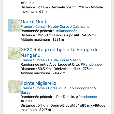
#
Boucle
Distance
: 9,7 Km •
Dénivelé positif
: 314 m •
Altitude
maximum
: 61 m
Mare è Monti
France
>
Corse
>
Haute-Corse
>
Calenzana
Randonnée pédestre. #
Randonnée
Distance
: 112,5 Km •
Dénivelé positif
: 6 436 m •
Altitude maximum
: 1 231 m
GR20 Refuge de Tighjettu Refuge de
Manganu
France
>
Corse
>
Haute-Corse
>
Asco
Randonnée entre Albertacce et Orto. #
Randonnée
Distance
: 30,3 Km •
Dénivelé positif
: 1 773 m •
Altitude maximum
: 2 042 m
Pointe Migliarello
France
>
Corse
>
Corse-du-Sud
>
Bocognano
>
Busso
Randonnée pédestre. Par Tanelle. #
Randonnée
#
Corse
Distance
: 6,1 Km •
Dénivelé positif
: 1 685 m •
Altitude
maximum
: 2 217 m