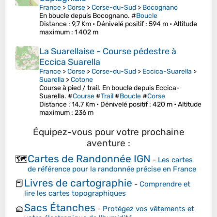
France
>
Corse
>
Corse-du-Sud
>
Bocognano
En boucle depuis Bocognano. #
Boucle
Distance
: 9,7 Km •
Dénivelé positif
: 594 m •
Altitude
maximum
: 1 402 m
La Suarellaise - Course pédestre à
Eccica Suarella
France
>
Corse
>
Corse-du-Sud
>
Eccica-Suarella
>
Suarella
>
Cotone
Course à pied / trail. En boucle depuis Eccica-
Suarella. #
Course
#
Trail
#
Boucle
#
Corse
Distance
: 14,7 Km •
Dénivelé positif
: 420 m •
Altitude
maximum
: 236 m
Équipez-vous pour votre prochaine
aventure :
Cartes de Randonnée IGN
🗺️
-
Les cartes
de référence pour la randonnée précise en France
Livres de cartographie
📕
-
Comprendre et
lire les cartes topographiques
Sacs Étanches
🧺
-
Protégez vos vêtements et