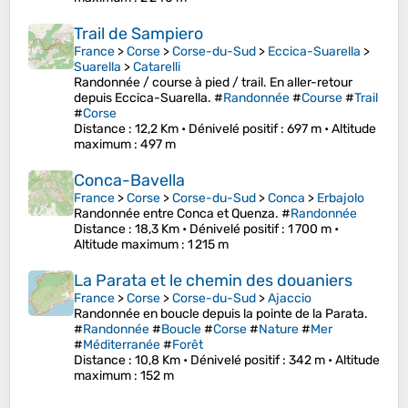
Trail de Sampiero
France
>
Corse
>
Corse-du-Sud
>
Eccica-Suarella
>
Suarella
>
Catarelli
Randonnée / course à pied / trail. En aller-retour
depuis Eccica-Suarella. #
Randonnée
#
Course
#
Trail
#
Corse
Distance
: 12,2 Km •
Dénivelé positif
: 697 m •
Altitude
maximum
: 497 m
Conca-Bavella
France
>
Corse
>
Corse-du-Sud
>
Conca
>
Erbajolo
Randonnée entre Conca et Quenza. #
Randonnée
Distance
: 18,3 Km •
Dénivelé positif
: 1 700 m •
Altitude maximum
: 1 215 m
La Parata et le chemin des douaniers
France
>
Corse
>
Corse-du-Sud
>
Ajaccio
Randonnée en boucle depuis la pointe de la Parata.
#
Randonnée
#
Boucle
#
Corse
#
Nature
#
Mer
#
Méditerranée
#
Forêt
Distance
: 10,8 Km •
Dénivelé positif
: 342 m •
Altitude
maximum
: 152 m