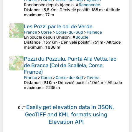
Randonnée depuis Ajaccio. #
Randonnée
Distance
: 5,8 Km •
Dénivelé positif
: 185 m •
Altitude
maximum
: 77 m
Les Pozzi par le col de Verde
France
>
Corse
>
Corse-du-Sud
>
Palneca
En boucle depuis Ghisoni. #
Boucle
Distance
: 13,9 Km •
Dénivelé positif
: 761 m •
Altitude
maximum
: 1 888 m
Pozzi du Pozzulu, Punta Alla Vetta, lac
de Bracca (Col de Scallela, Corse,
France)
France
>
Corse
>
Corse-du-Sud
>
Tavera
Distance
: 9,1 Km •
Dénivelé positif
: 1 064 m •
Altitude
maximum
: 2 235 m
👉
Easily
get elevation data in JSON,
GeoTIFF and KML formats
using
Elevation API