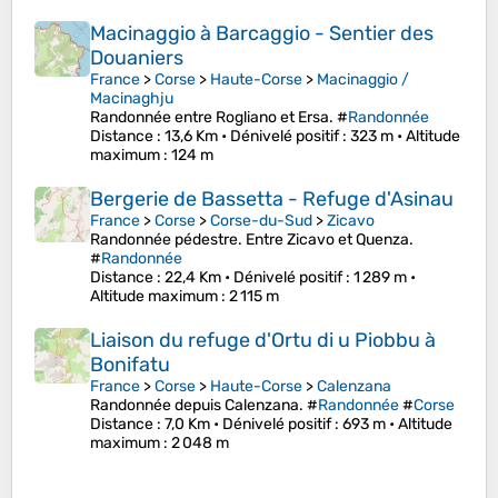
Macinaggio à Barcaggio - Sentier des
Douaniers
France
>
Corse
>
Haute-Corse
>
Macinaggio /
Macinaghju
Randonnée entre Rogliano et Ersa. #
Randonnée
Distance
: 13,6 Km •
Dénivelé positif
: 323 m •
Altitude
maximum
: 124 m
Bergerie de Bassetta - Refuge d'Asinau
France
>
Corse
>
Corse-du-Sud
>
Zicavo
Randonnée pédestre. Entre Zicavo et Quenza.
#
Randonnée
Distance
: 22,4 Km •
Dénivelé positif
: 1 289 m •
Altitude maximum
: 2 115 m
Liaison du refuge d'Ortu di u Piobbu à
Bonifatu
France
>
Corse
>
Haute-Corse
>
Calenzana
Randonnée depuis Calenzana. #
Randonnée
#
Corse
Distance
: 7,0 Km •
Dénivelé positif
: 693 m •
Altitude
maximum
: 2 048 m