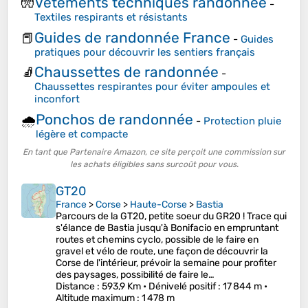
Vêtements techniques randonnée
🧤
-
Textiles respirants et résistants
Guides de randonnée France
📕
-
Guides
pratiques pour découvrir les sentiers français
Chaussettes de randonnée
🧦
-
Chaussettes respirantes pour éviter ampoules et
inconfort
Ponchos de randonnée
🌧️
-
Protection pluie
légère et compacte
En tant que Partenaire Amazon, ce site perçoit une commission sur
les achats éligibles sans surcoût pour vous.
GT20
France
>
Corse
>
Haute-Corse
>
Bastia
Parcours de la GT20, petite soeur du GR20 ! Trace qui
s'élance de Bastia jusqu'à Bonifacio en empruntant
routes et chemins cyclo, possible de le faire en
gravel et vélo de route, une façon de découvrir la
Corse de l'intérieur, prévoir la semaine pour profiter
des paysages, possibilité de faire le…
Distance
: 593,9 Km •
Dénivelé positif
: 17 844 m •
Altitude maximum
: 1 478 m