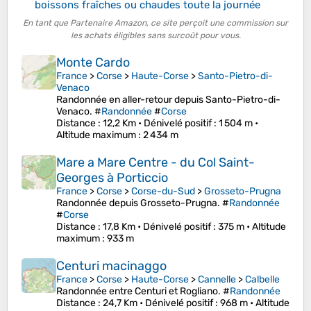
boissons fraîches ou chaudes toute la journée
En tant que Partenaire Amazon, ce site perçoit une commission sur
les achats éligibles sans surcoût pour vous.
Monte Cardo
France
>
Corse
>
Haute-Corse
>
Santo-Pietro-di-
Venaco
Randonnée en aller-retour depuis Santo-Pietro-di-
Venaco. #
Randonnée
#
Corse
Distance
: 12,2 Km •
Dénivelé positif
: 1 504 m •
Altitude maximum
: 2 434 m
Mare a Mare Centre - du Col Saint-
Georges à Porticcio
France
>
Corse
>
Corse-du-Sud
>
Grosseto-Prugna
Randonnée depuis Grosseto-Prugna. #
Randonnée
#
Corse
Distance
: 17,8 Km •
Dénivelé positif
: 375 m •
Altitude
maximum
: 933 m
Centuri macinaggo
France
>
Corse
>
Haute-Corse
>
Cannelle
>
Calbelle
Randonnée entre Centuri et Rogliano. #
Randonnée
Distance
: 24,7 Km •
Dénivelé positif
: 968 m •
Altitude