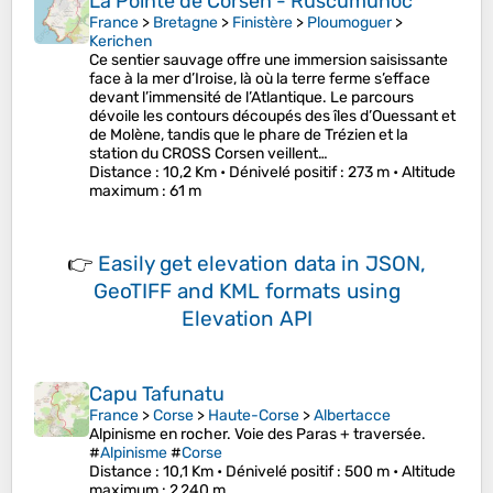
La Pointe de Corsen - Ruscumunoc
France
>
Bretagne
>
Finistère
>
Ploumoguer
>
Kerichen
Ce sentier sauvage offre une immersion saisissante
face à la mer d’Iroise, là où la terre ferme s’efface
devant l’immensité de l’Atlantique. Le parcours
dévoile les contours découpés des îles d’Ouessant et
de Molène, tandis que le phare de Trézien et la
station du CROSS Corsen veillent…
Distance
: 10,2 Km •
Dénivelé positif
: 273 m •
Altitude
maximum
: 61 m
👉
Easily
get elevation data in JSON,
GeoTIFF and KML formats
using
Elevation API
Capu Tafunatu
France
>
Corse
>
Haute-Corse
>
Albertacce
Alpinisme en rocher. Voie des Paras + traversée.
#
Alpinisme
#
Corse
Distance
: 10,1 Km •
Dénivelé positif
: 500 m •
Altitude
maximum
: 2 240 m