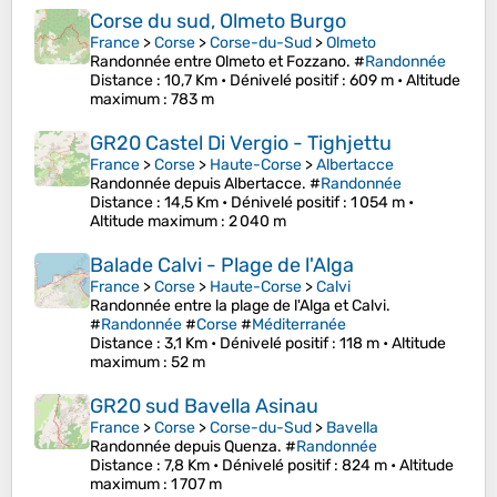
Corse du sud, Olmeto Burgo
France
>
Corse
>
Corse-du-Sud
>
Olmeto
Randonnée entre Olmeto et Fozzano. #
Randonnée
Distance
: 10,7 Km •
Dénivelé positif
: 609 m •
Altitude
maximum
: 783 m
GR20 Castel Di Vergio - Tighjettu
France
>
Corse
>
Haute-Corse
>
Albertacce
Randonnée depuis Albertacce. #
Randonnée
Distance
: 14,5 Km •
Dénivelé positif
: 1 054 m •
Altitude maximum
: 2 040 m
Balade Calvi - Plage de l'Alga
France
>
Corse
>
Haute-Corse
>
Calvi
Randonnée entre la plage de l'Alga et Calvi.
#
Randonnée
#
Corse
#
Méditerranée
Distance
: 3,1 Km •
Dénivelé positif
: 118 m •
Altitude
maximum
: 52 m
GR20 sud Bavella Asinau
France
>
Corse
>
Corse-du-Sud
>
Bavella
Randonnée depuis Quenza. #
Randonnée
Distance
: 7,8 Km •
Dénivelé positif
: 824 m •
Altitude
maximum
: 1 707 m