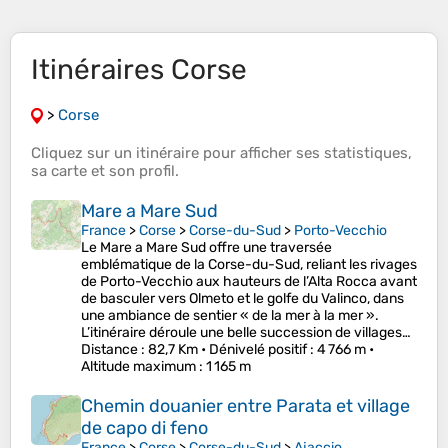
Itinéraires Corse
>
Corse
Cliquez sur un
itinéraire
pour afficher ses
statistiques
,
sa
carte
et son
profil
.
Mare a Mare Sud
France
>
Corse
>
Corse-du-Sud
>
Porto-Vecchio
Le Mare a Mare Sud offre une traversée
emblématique de la Corse-du-Sud, reliant les rivages
de Porto-Vecchio aux hauteurs de l’Alta Rocca avant
de basculer vers Olmeto et le golfe du Valinco, dans
une ambiance de sentier « de la mer à la mer ».
L’itinéraire déroule une belle succession de villages…
Distance
: 82,7 Km •
Dénivelé positif
: 4 766 m •
Altitude maximum
: 1 165 m
Chemin douanier entre Parata et village
de capo di feno
France
>
Corse
>
Corse-du-Sud
>
Ajaccio