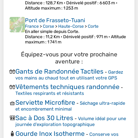
Distance
: 128,7 Km •
Dénivelé positif
: 6 603 m •
Altitude maximum
: 1 253 m
Pont de Frasseto-Tuani
France
>
Corse
>
Haute-Corse
>
Corte
En aller simple depuis Corte.
Distance
: 11,2 Km •
Dénivelé positif
: 971 m •
Altitude
maximum
: 1 741 m
Équipez-vous pour votre prochaine
aventure :
Gants de Randonnée Tactiles
🧤
-
Gardez
vos mains au chaud tout en utilisant votre GPS
Vêtements techniques randonnée
🧤
-
Textiles respirants et résistants
Serviette Microfibre
🧺
-
Séchage ultra-rapide
et encombrement minimal
Sac à Dos 30 Litres
🎒
-
Volume idéal pour une
journée d'exploration topographique
Gourde Inox Isotherme
🧴
-
Conserve vos