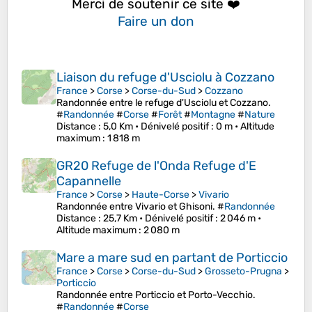
Merci de soutenir ce site ❤️
Faire un don
Liaison du refuge d'Usciolu à Cozzano
France
>
Corse
>
Corse-du-Sud
>
Cozzano
Randonnée entre le refuge d'Usciolu et Cozzano.
#
Randonnée
#
Corse
#
Forêt
#
Montagne
#
Nature
Distance
: 5,0 Km •
Dénivelé positif
: 0 m •
Altitude
maximum
: 1 818 m
GR20 Refuge de l'Onda Refuge d'E
Capannelle
France
>
Corse
>
Haute-Corse
>
Vivario
Randonnée entre Vivario et Ghisoni. #
Randonnée
Distance
: 25,7 Km •
Dénivelé positif
: 2 046 m •
Altitude maximum
: 2 080 m
Mare a mare sud en partant de Porticcio
France
>
Corse
>
Corse-du-Sud
>
Grosseto-Prugna
>
Porticcio
Randonnée entre Porticcio et Porto-Vecchio.
#
Randonnée
#
Corse