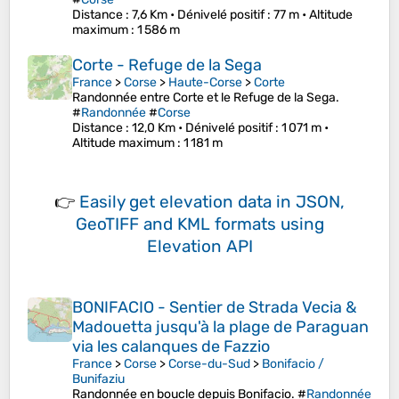
Distance
: 7,6 Km •
Dénivelé positif
: 77 m •
Altitude
maximum
: 1 586 m
Corte - Refuge de la Sega
France
>
Corse
>
Haute-Corse
>
Corte
Randonnée entre Corte et le Refuge de la Sega.
#
Randonnée
#
Corse
Distance
: 12,0 Km •
Dénivelé positif
: 1 071 m •
Altitude maximum
: 1 181 m
👉
Easily
get elevation data in JSON,
GeoTIFF and KML formats
using
Elevation API
BONIFACIO - Sentier de Strada Vecia &
Madouetta jusqu'à la plage de Paraguan
via les calanques de Fazzio
France
>
Corse
>
Corse-du-Sud
>
Bonifacio /
Bunifaziu
Randonnée en boucle depuis Bonifacio. #
Randonnée