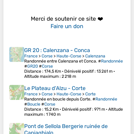
Merci de soutenir ce site ❤️
Faire un don
GR 20 : Calenzana - Conca
France
>
Corse
>
Haute-Corse
>
Calenzana
Randonnée entre Calenzana et Conca. #
Randonnée
#
GR20
#
Corse
Distance
: 174,5 Km •
Dénivelé positif
: 13 261 m •
Altitude maximum
: 2 218 m
Le Plateau d'Alzu - Corte
France
>
Corse
>
Haute-Corse
>
Corte
Randonnée en boucle depuis Corte. #
Randonnée
#
Boucle
#
Corse
Distance
: 15,2 Km •
Dénivelé positif
: 971 m •
Altitude
maximum
: 1 740 m
Pont de Sellola Bergerie ruinée de
Capiaghialo