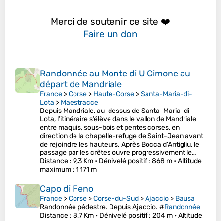
Merci de soutenir ce site ❤️
Faire un don
Randonnée au Monte di U Cimone au
départ de Mandriale
France
>
Corse
>
Haute-Corse
>
Santa-Maria-di-
Lota
>
Maestracce
Depuis Mandriale, au-dessus de Santa-Maria-di-
Lota, l’itinéraire s’élève dans le vallon de Mandriale
entre maquis, sous-bois et pentes corses, en
direction de la chapelle-refuge de Saint-Jean avant
de rejoindre les hauteurs. Après Bocca d’Antigliu, le
passage par les crêtes ouvre progressivement le…
Distance
: 9,3 Km •
Dénivelé positif
: 868 m •
Altitude
maximum
: 1 171 m
Capo di Feno
France
>
Corse
>
Corse-du-Sud
>
Ajaccio
>
Bausa
Randonnée pédestre. Depuis Ajaccio. #
Randonnée
Distance
: 8,7 Km •
Dénivelé positif
: 204 m •
Altitude