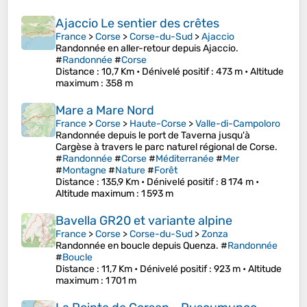
Ajaccio Le sentier des crêtes
France
>
Corse
>
Corse-du-Sud
>
Ajaccio
Randonnée en aller-retour depuis Ajaccio.
#
Randonnée
#
Corse
Distance
: 10,7 Km •
Dénivelé positif
: 473 m •
Altitude
maximum
: 358 m
Mare a Mare Nord
France
>
Corse
>
Haute-Corse
>
Valle-di-Campoloro
Randonnée depuis le port de Taverna jusqu'à
Cargèse à travers le parc naturel régional de Corse.
#
Randonnée
#
Corse
#
Méditerranée
#
Mer
#
Montagne
#
Nature
#
Forêt
Distance
: 135,9 Km •
Dénivelé positif
: 8 174 m •
Altitude maximum
: 1 593 m
Bavella GR20 et variante alpine
France
>
Corse
>
Corse-du-Sud
>
Zonza
Randonnée en boucle depuis Quenza. #
Randonnée
#
Boucle
Distance
: 11,7 Km •
Dénivelé positif
: 923 m •
Altitude
maximum
: 1 701 m