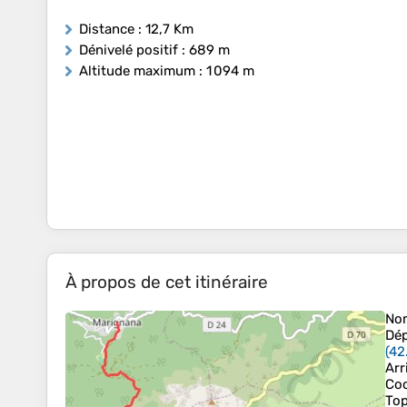
Distance
: 12,7 Km
Dénivelé positif
: 689 m
Altitude maximum
: 1 094 m
À propos de cet itinéraire
No
Dép
(
42
Arr
Co
Top