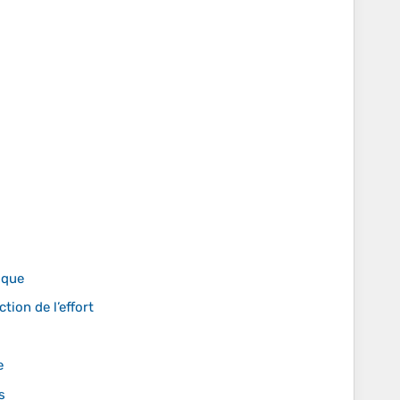
ique
tion de l’effort
e
s