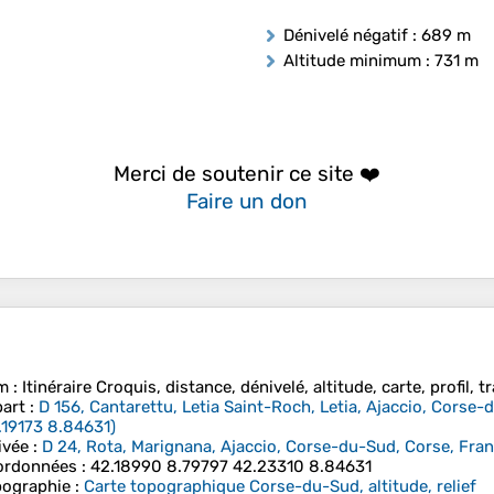
Dénivelé négatif
: 689 m
Altitude minimum
: 731 m
Merci de soutenir ce site ❤️
Faire un don
m
: Itinéraire Croquis, distance, dénivelé, altitude, carte, profil, 
art
:
D 156, Cantarettu, Letia Saint-Roch, Letia, Ajaccio, Corse
.19173
8.84631
)
ivée
:
D 24, Rota, Marignana, Ajaccio, Corse-du-Sud, Corse, Fran
ordonnées
:
42.18990 8.79797 42.23310 8.84631
ographie
:
Carte topographique Corse-du-Sud, altitude, relief