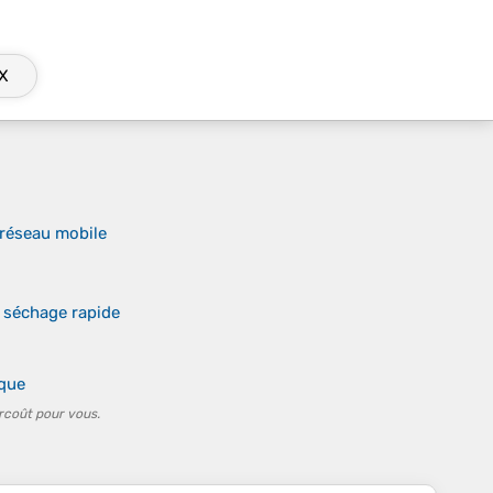
X
 réseau mobile
 séchage rapide
ique
rcoût pour vous.