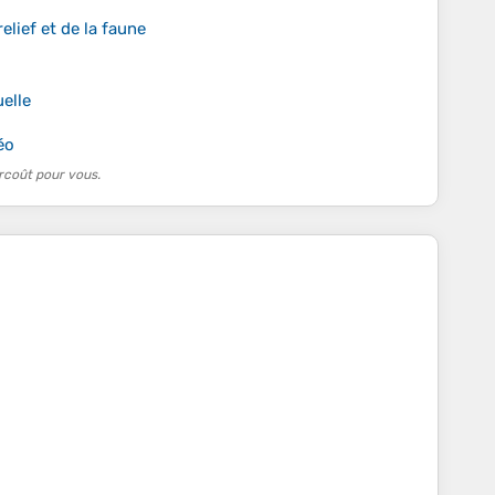
lief et de la faune
uelle
éo
rcoût pour vous.