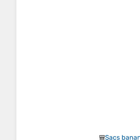
Sacs bana
🎒