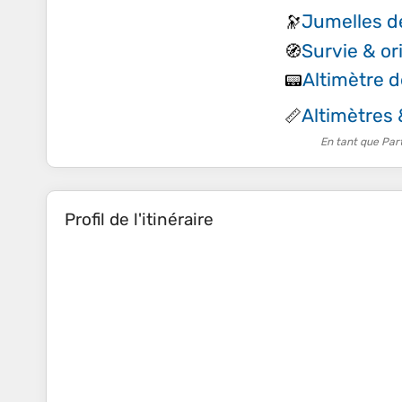
Jumelles 
🔭
Survie & or
🧭
Altimètre 
📟
Altimètres
📏
En tant que Par
Profil de l'itinéraire