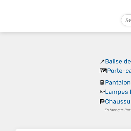
Balise de
📍
Porte-c
🗺️
Pantalo
👖
Lampes f
🔦
Chaussu
🧗
En tant que Par