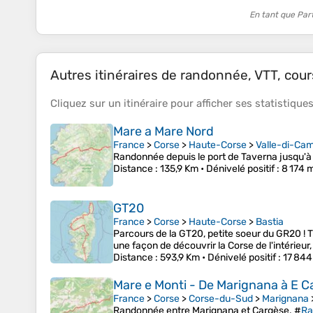
En tant que Par
Autres itinéraires de randonnée, VTT, cours
Cliquez sur un
itinéraire
pour afficher ses
statistique
Mare a Mare Nord
France
>
Corse
>
Haute-Corse
>
Valle-di-Ca
Randonnée depuis le port de Taverna jusqu'à 
Distance
: 135,9 Km •
Dénivelé positif
: 8 174 
GT20
France
>
Corse
>
Haute-Corse
>
Bastia
Parcours de la GT20, petite soeur du GR20 ! T
une façon de découvrir la Corse de l'intérieur,
Distance
: 593,9 Km •
Dénivelé positif
: 17 844
Mare e Monti - De Marignana à E C
France
>
Corse
>
Corse-du-Sud
>
Marignana
Randonnée entre Marignana et Cargèse. #
Ra