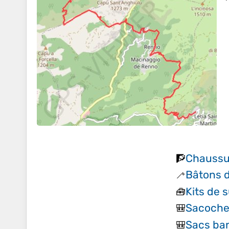
Chaussu
🧗
Bâtons 
🦯
Kits de s
🧰
Sacoche 
🎒
Sacs ba
🎒