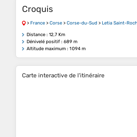
Croquis
>
France
>
Corse
>
Corse-du-Sud
>
Letia Saint-Roc
Distance
: 12,7 Km
Dénivelé positif
: 689 m
Altitude maximum
: 1 094 m
Carte interactive de l'itinéraire