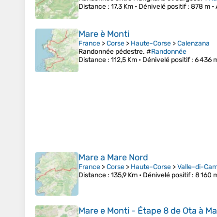
Distance
: 17,3 Km •
Dénivelé positif
: 878 m •
Mare è Monti
France
>
Corse
>
Haute-Corse
>
Calenzana
Randonnée pédestre. #
Randonnée
Distance
: 112,5 Km •
Dénivelé positif
: 6 436 
Mare a Mare Nord
France
>
Corse
>
Haute-Corse
>
Valle-di-Ca
Distance
: 135,9 Km •
Dénivelé positif
: 8 160 
Mare e Monti - Étape 8 de Ota à M