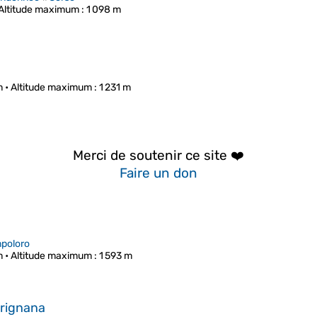
Altitude maximum
: 1 098 m
m •
Altitude maximum
: 1 231 m
Merci de soutenir ce site ❤️
Faire un don
mpoloro
m •
Altitude maximum
: 1 593 m
arignana