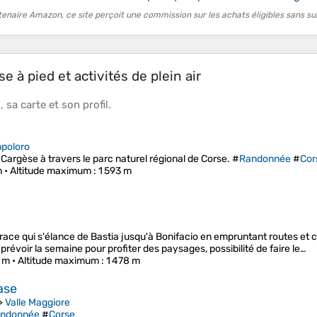
tenaire Amazon, ce site perçoit une commission sur les achats éligibles sans su
e à pied et activités de plein air
s
, sa
carte
et son
profil
.
mpoloro
Cargèse à travers le parc naturel régional de Corse. #
Randonnée
#
Cor
m •
Altitude maximum
: 1 593 m
race qui s'élance de Bastia jusqu'à Bonifacio en empruntant routes et ch
 prévoir la semaine pour profiter des paysages, possibilité de faire le…
 m •
Altitude maximum
: 1 478 m
ase
>
Valle Maggiore
ndonnée
#
Corse