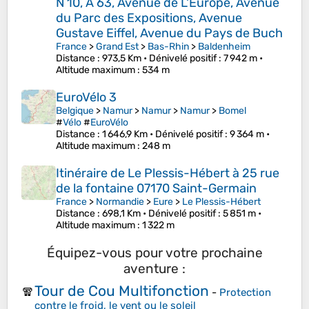
N 10, A 63, Avenue de L'Europe, Avenue
du Parc des Expositions, Avenue
Gustave Eiffel, Avenue du Pays de Buch
France
>
Grand Est
>
Bas-Rhin
>
Baldenheim
Distance
: 973,5 Km •
Dénivelé positif
: 7 942 m •
Altitude maximum
: 534 m
EuroVélo 3
Belgique
>
Namur
>
Namur
>
Namur
>
Bomel
#
Vélo
#
EuroVélo
Distance
: 1 646,9 Km •
Dénivelé positif
: 9 364 m •
Altitude maximum
: 248 m
Itinéraire de Le Plessis-Hébert à 25 rue
de la fontaine 07170 Saint-Germain
France
>
Normandie
>
Eure
>
Le Plessis-Hébert
Distance
: 698,1 Km •
Dénivelé positif
: 5 851 m •
Altitude maximum
: 1 322 m
Équipez-vous pour votre prochaine
aventure :
Tour de Cou Multifonction
🧣
-
Protection
contre le froid, le vent ou le soleil