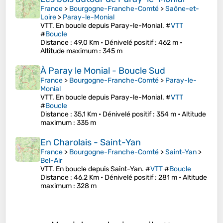
France
>
Bourgogne-Franche-Comté
>
Saône-et-
Loire
>
Paray-le-Monial
VTT. En boucle depuis Paray-le-Monial. #
VTT
#
Boucle
Distance
: 49,0 Km •
Dénivelé positif
: 462 m •
Altitude maximum
: 345 m
À Paray le Monial - Boucle Sud
France
>
Bourgogne-Franche-Comté
>
Paray-le-
Monial
VTT. En boucle depuis Paray-le-Monial. #
VTT
#
Boucle
Distance
: 35,1 Km •
Dénivelé positif
: 354 m •
Altitude
maximum
: 335 m
En Charolais - Saint-Yan
France
>
Bourgogne-Franche-Comté
>
Saint-Yan
>
Bel-Air
VTT. En boucle depuis Saint-Yan. #
VTT
#
Boucle
Distance
: 46,2 Km •
Dénivelé positif
: 281 m •
Altitude
maximum
: 328 m