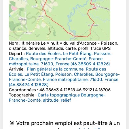
Nom
: Itinéraire Le « huit » du val d'Arconce - Poisson,
distance, dénivelé, altitude, carte, profil, trace GPS
Départ
:
Route des Écoles, Le Petit Étang, Poisson,
Charolles, Bourgogne-Franche-Comté, France
métropolitaine, 71600, France
(
46.38509
4.12826
)
Arrivée
:
Plan général de la commune, Route des
Écoles, Le Petit Étang, Poisson, Charolles, Bourgogne-
Franche-Comté, France métropolitaine, 71600, France
(
46.38494
4.12828
)
Coordonnées
:
46.35663 4.12818 46.39121 4.16706
Topographie
:
Carte topographique Bourgogne-
Franche-Comté, altitude, relief
🎯 Votre prochain emploi est peut-être à un