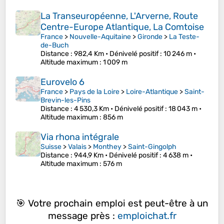
La Transeuropéenne, L'Arverne, Route
Centre-Europe Atlantique, La Comtoise
France
>
Nouvelle-Aquitaine
>
Gironde
>
La Teste-
de-Buch
Distance
: 982,4 Km •
Dénivelé positif
: 10 246 m •
Altitude maximum
: 1 009 m
Eurovelo 6
France
>
Pays de la Loire
>
Loire-Atlantique
>
Saint-
Brevin-les-Pins
Distance
: 4 530,3 Km •
Dénivelé positif
: 18 043 m •
Altitude maximum
: 856 m
Via rhona intégrale
Suisse
>
Valais
>
Monthey
>
Saint-Gingolph
Distance
: 944,9 Km •
Dénivelé positif
: 4 638 m •
Altitude maximum
: 576 m
🎯 Votre prochain emploi est peut-être à un
message près :
emploichat.fr