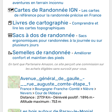
aventures en terrain inconnu
Cartes de Randonnée IGN
🗺️
-
Les cartes
de référence pour la randonnée précise en France
Livres de cartographie
📕
-
Comprendre et
lire les cartes topographiques
Sacs à dos de randonnée
🎒
-
Sacs
ergonomiques pour randonnées à la journée ou sur
plusieurs jours
Semelles de randonnée
🥾
-
Améliorer
confort et maintien des pieds
En tant que Partenaire Amazon, ce site perçoit une commission sur
les achats éligibles sans surcoût pour vous.
Avenue_général_de_gaulle_-
__rue_auguste_comte-étape_1
France
>
Bourgogne-Franche-Comté
>
Nièvre
>
Nevers
>
Cour de l'Abbaye
Distance
: 277,9 Km •
Dénivelé positif
: 1 896 m •
Altitude maximum
: 753 m
Les bois autour de Paray-le-Monial