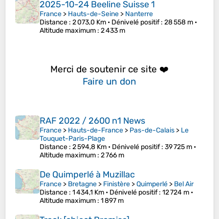
2025-10-24 Beeline Suisse 1
France
>
Hauts-de-Seine
>
Nanterre
Distance
: 2 073,0 Km •
Dénivelé positif
: 28 558 m •
Altitude maximum
: 2 433 m
Merci de soutenir ce site ❤️
Faire un don
RAF 2022 / 2600 n1 News
France
>
Hauts-de-France
>
Pas-de-Calais
>
Le
Touquet-Paris-Plage
Distance
: 2 594,8 Km •
Dénivelé positif
: 39 725 m •
Altitude maximum
: 2 766 m
De Quimperlé à Muzillac
France
>
Bretagne
>
Finistère
>
Quimperlé
>
Bel Air
Distance
: 1 434,1 Km •
Dénivelé positif
: 12 724 m •
Altitude maximum
: 1 897 m