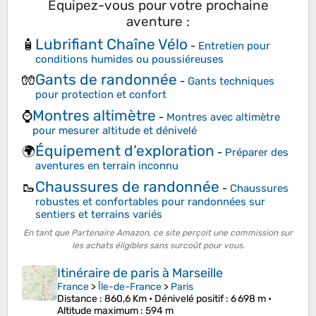
Équipez-vous pour votre prochaine
aventure :
Lubrifiant Chaîne Vélo
🧴
-
Entretien pour
conditions humides ou poussiéreuses
Gants de randonnée
🧤
-
Gants techniques
pour protection et confort
Montres altimètre
⌚
-
Montres avec altimètre
pour mesurer altitude et dénivelé
Équipement d’exploration
🌍
-
Préparer des
aventures en terrain inconnu
Chaussures de randonnée
🥾
-
Chaussures
robustes et confortables pour randonnées sur
sentiers et terrains variés
En tant que Partenaire Amazon, ce site perçoit une commission sur
les achats éligibles sans surcoût pour vous.
Itinéraire de paris à Marseille
France
>
Île-de-France
>
Paris
Distance
: 860,6 Km •
Dénivelé positif
: 6 698 m •
Altitude maximum
: 594 m