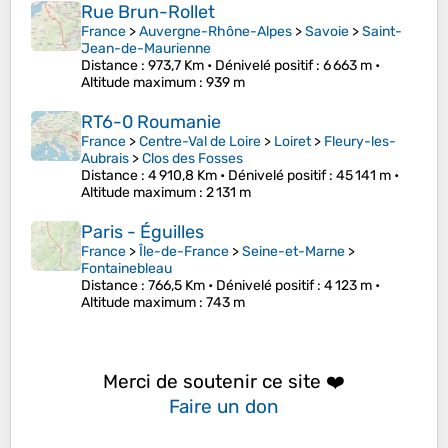
Rue Brun-Rollet
France
>
Auvergne-Rhône-Alpes
>
Savoie
>
Saint-
Jean-de-Maurienne
Distance
: 973,7 Km •
Dénivelé positif
: 6 663 m •
Altitude maximum
: 939 m
RT6-0 Roumanie
France
>
Centre-Val de Loire
>
Loiret
>
Fleury-les-
Aubrais
>
Clos des Fosses
Distance
: 4 910,8 Km •
Dénivelé positif
: 45 141 m •
Altitude maximum
: 2 131 m
Paris - Éguilles
France
>
Île-de-France
>
Seine-et-Marne
>
Fontainebleau
Distance
: 766,5 Km •
Dénivelé positif
: 4 123 m •
Altitude maximum
: 743 m
Merci de soutenir ce site ❤️
Faire un don