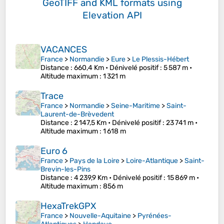
GeoTIFF and KML formats
using
Elevation API
VACANCES
France
>
Normandie
>
Eure
>
Le Plessis-Hébert
Distance
: 660,4 Km •
Dénivelé positif
: 5 587 m •
Altitude maximum
: 1 321 m
Trace
France
>
Normandie
>
Seine-Maritime
>
Saint-
Laurent-de-Brèvedent
Distance
: 2 147,5 Km •
Dénivelé positif
: 23 741 m •
Altitude maximum
: 1 618 m
Euro 6
France
>
Pays de la Loire
>
Loire-Atlantique
>
Saint-
Brevin-les-Pins
Distance
: 4 239,9 Km •
Dénivelé positif
: 15 869 m •
Altitude maximum
: 856 m
HexaTrekGPX
France
>
Nouvelle-Aquitaine
>
Pyrénées-