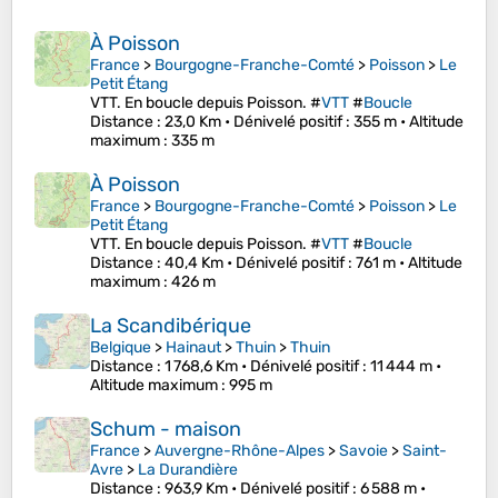
À Poisson
France
>
Bourgogne-Franche-Comté
>
Poisson
>
Le
Petit Étang
VTT. En boucle depuis Poisson. #
VTT
#
Boucle
Distance
: 23,0 Km •
Dénivelé positif
: 355 m •
Altitude
maximum
: 335 m
À Poisson
France
>
Bourgogne-Franche-Comté
>
Poisson
>
Le
Petit Étang
VTT. En boucle depuis Poisson. #
VTT
#
Boucle
Distance
: 40,4 Km •
Dénivelé positif
: 761 m •
Altitude
maximum
: 426 m
La Scandibérique
Belgique
>
Hainaut
>
Thuin
>
Thuin
Distance
: 1 768,6 Km •
Dénivelé positif
: 11 444 m •
Altitude maximum
: 995 m
Schum - maison
France
>
Auvergne-Rhône-Alpes
>
Savoie
>
Saint-
Avre
>
La Durandière
Distance
: 963,9 Km •
Dénivelé positif
: 6 588 m •