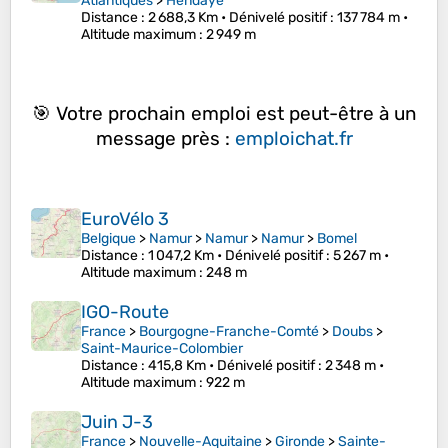
Atlantiques
>
Hendaye
Distance
: 2 688,3 Km •
Dénivelé positif
: 137 784 m •
Altitude maximum
: 2 949 m
🎯 Votre prochain emploi est peut-être à un
message près :
emploichat.fr
EuroVélo 3
Belgique
>
Namur
>
Namur
>
Namur
>
Bomel
Distance
: 1 047,2 Km •
Dénivelé positif
: 5 267 m •
Altitude maximum
: 248 m
IGO-Route
France
>
Bourgogne-Franche-Comté
>
Doubs
>
Saint-Maurice-Colombier
Distance
: 415,8 Km •
Dénivelé positif
: 2 348 m •
Altitude maximum
: 922 m
Juin J-3
France
>
Nouvelle-Aquitaine
>
Gironde
>
Sainte-