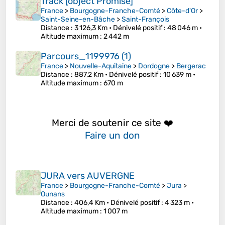
Track [object Promise]
France
>
Bourgogne-Franche-Comté
>
Côte-d'Or
>
Saint-Seine-en-Bâche
>
Saint-François
Distance
: 3 126,3 Km •
Dénivelé positif
: 48 046 m •
Altitude maximum
: 2 442 m
Parcours_1199976 (1)
France
>
Nouvelle-Aquitaine
>
Dordogne
>
Bergerac
Distance
: 887,2 Km •
Dénivelé positif
: 10 639 m •
Altitude maximum
: 670 m
Merci de soutenir ce site ❤️
Faire un don
JURA vers AUVERGNE
France
>
Bourgogne-Franche-Comté
>
Jura
>
Ounans
Distance
: 406,4 Km •
Dénivelé positif
: 4 323 m •
Altitude maximum
: 1 007 m