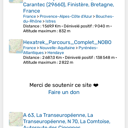
Carantec (29660), Finistère, Bretagne,
France
France
>
Provence-Alpes-Côte d'Azur
>
Bouches-
du-Rhône
>
Istres
Distance
: 1 569,9 Km •
Dénivelé positif
: 9 040 m •
Altitude maximum
: 832 m
Hexatrek_Parcours_Complet_NOBO
France
>
Nouvelle-Aquitaine
>
Pyrénées-
Atlantiques
>
Hendaye
Distance
: 2 687,0 Km •
Dénivelé positif
: 138 548 m •
Altitude maximum
: 2 822 m
Merci de soutenir ce site ❤️
Faire un don
A 63, La Transeuropéenne, La
Transeuropéenne, N 70, La Comtoise,
Autoroute des Cigognes