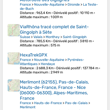
France
>
Nouvelle-Aquitaine
>
Gironde
>
La Teste-
de-Buch
Distance
: 963,4 Km •
Dénivelé positif
: 10 110 m •
Altitude maximum
: 1 009 m
ViaRhôna tracé complet de Saint-
Gingolph à Sète
Suisse
>
Valais
>
Monthey
>
Saint-Gingolph
Distance
: 785,5 Km •
Dénivelé positif
: 3 810 m •
Altitude maximum
: 575 m
HexaTrekGPX
France
>
Nouvelle-Aquitaine
>
Pyrénées-
Atlantiques
>
Hendaye
Distance
: 2 688,3 Km •
Dénivelé positif
: 137 784 m •
Altitude maximum
: 2 949 m
Merlimont (62155), Pas-de-Calais,
Hauts-de-France, France - Nice
(06000-06300), Alpes-Maritimes,
France
France
>
Hauts-de-France
>
Pas-de-Calais
>
Merlimont