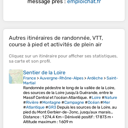
message près :
emploichat.fr
Autres itinéraires de randonnée, VTT,
course à pied et activités de plein air
Cliquez sur un
itinéraire
pour afficher ses
statistiques
,
sa
carte
et son
profil
.
Sentier de la Loire
France
>
Auvergne-Rhône-Alpes
>
Ardèche
>
Saint-
Martial
Randonnée pédestre le long de la vallée de la Loire,
des sources de la Loire jusqu'à Guérande, entre le
Massif Central et l'océan Atlantique. #
Loire
#
Nature
#
Rivière
#
Montagne
#
Campagne
#
Océan
#
Mer
#
Atlantique
#
GR3
Depuis les sources de la Loire, au
pied du Mont Gerbier-de-Jonc, jusqu’aux marais…
Distance
: 1 274,4 Km •
Dénivelé positif
: 17 873 m •
Altitude maximum
: 1 609 m