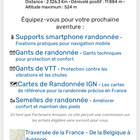
Distance
: 2 326,3 Km •
Dénivelé positif
: 11 884 m •
Altitude maximum
: 524 m
Équipez-vous pour votre prochaine
aventure :
Supports smartphone randonnée
📱
-
Fixations pratiques pour navigation mobile
Gants de randonnée
🧤
-
Gants techniques
pour protection et confort
Gants de VTT
🧤
-
Protection contre les
vibrations et les chutes
Cartes de Randonnée IGN
🗺️
-
Les cartes
de référence pour la randonnée précise en France
Semelles de randonnée
🥾
-
Améliorer
confort et maintien des pieds
En tant que Partenaire Amazon, ce site perçoit une commission sur
les achats éligibles sans surcoût pour vous.
Traversée de la France - De la Belgique à
Avignon