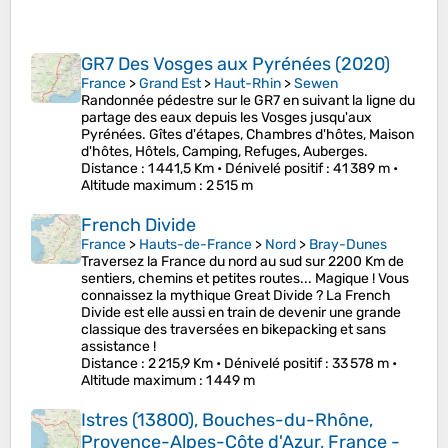
GR7 Des Vosges aux Pyrénées (2020)
France
>
Grand Est
>
Haut-Rhin
>
Sewen
Randonnée pédestre sur le GR7 en suivant la ligne du
partage des eaux depuis les Vosges jusqu'aux
Pyrénées. Gîtes d'étapes, Chambres d'hôtes, Maison
d'hôtes, Hôtels, Camping, Refuges, Auberges.
Distance
: 1 441,5 Km •
Dénivelé positif
: 41 389 m •
Altitude maximum
: 2 515 m
French Divide
France
>
Hauts-de-France
>
Nord
>
Bray-Dunes
Traversez la France du nord au sud sur 2200 Km de
sentiers, chemins et petites routes... Magique ! Vous
connaissez la mythique Great Divide ? La French
Divide est elle aussi en train de devenir une grande
classique des traversées en bikepacking et sans
assistance !
Distance
: 2 215,9 Km •
Dénivelé positif
: 33 578 m •
Altitude maximum
: 1 449 m
Istres (13800), Bouches-du-Rhône,
Provence-Alpes-Côte d'Azur, France -