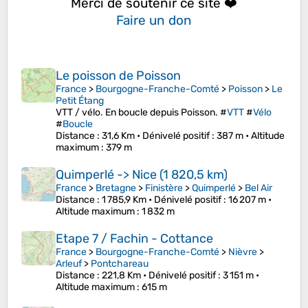
Merci de soutenir ce site ❤️
Faire un don
Le poisson de Poisson
France
>
Bourgogne-Franche-Comté
>
Poisson
>
Le
Petit Étang
VTT / vélo. En boucle depuis Poisson. #
VTT
#
Vélo
#
Boucle
Distance
: 31,6 Km •
Dénivelé positif
: 387 m •
Altitude
maximum
: 379 m
Quimperlé -> Nice (1 820,5 km)
France
>
Bretagne
>
Finistère
>
Quimperlé
>
Bel Air
Distance
: 1 785,9 Km •
Dénivelé positif
: 16 207 m •
Altitude maximum
: 1 832 m
Etape 7 / Fachin - Cottance
France
>
Bourgogne-Franche-Comté
>
Nièvre
>
Arleuf
>
Pontchareau
Distance
: 221,8 Km •
Dénivelé positif
: 3 151 m •
Altitude maximum
: 615 m