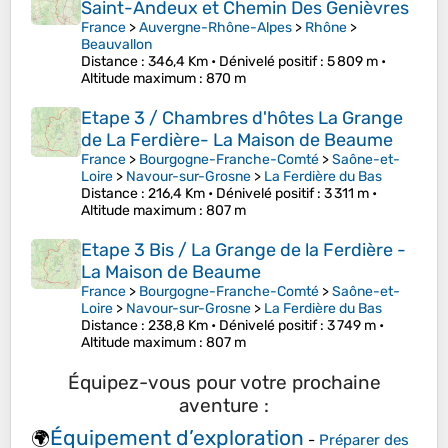
Saint-Andeux et Chemin Des Genièvres
France
>
Auvergne-Rhône-Alpes
>
Rhône
>
Beauvallon
Distance
: 346,4 Km •
Dénivelé positif
: 5 809 m •
Altitude maximum
: 870 m
Etape 3 / Chambres d'hôtes La Grange
de La Ferdière- La Maison de Beaume
France
>
Bourgogne-Franche-Comté
>
Saône-et-
Loire
>
Navour-sur-Grosne
>
La Ferdière du Bas
Distance
: 216,4 Km •
Dénivelé positif
: 3 311 m •
Altitude maximum
: 807 m
Etape 3 Bis / La Grange de la Ferdière -
La Maison de Beaume
France
>
Bourgogne-Franche-Comté
>
Saône-et-
Loire
>
Navour-sur-Grosne
>
La Ferdière du Bas
Distance
: 238,8 Km •
Dénivelé positif
: 3 749 m •
Altitude maximum
: 807 m
Équipez-vous pour votre prochaine
aventure :
Équipement d’exploration
🌍
-
Préparer des