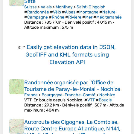
Sète
Suisse
>
Valais
>
Monthey
>
Saint-Gingolph
#
Randonnée
#
Vélo
#
Alpes
#
Montagne
#
Nature
#
Campagne
#
Rhône
#
Rivière
#
Mer
#
Méditerranée
Distance
: 785,7 Km •
Dénivelé positif
: 4 015 m •
Altitude maximum
: 575 m
👉
Easily
get elevation data in JSON,
GeoTIFF and KML formats
using
Elevation API
Randonnée organisée par l'Office de
Tourisme de Paray-le-Monial - Nochize
France
>
Bourgogne-Franche-Comté
>
Nochize
VTT. En boucle depuis Nochize. #
VTT
#
Boucle
Distance
: 29,2 Km •
Dénivelé positif
: 507 m •
Altitude
maximum
: 404 m
Autoroute des Cigognes, La Comtoise,
Route Centre Europe Atlantique, N 141,