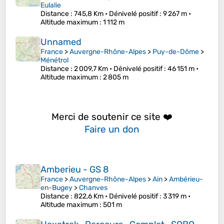
Eulalie
Distance
: 745,8 Km •
Dénivelé positif
: 9 267 m •
Altitude maximum
: 1 112 m
Unnamed
France
>
Auvergne-Rhône-Alpes
>
Puy-de-Dôme
>
Ménétrol
Distance
: 2 009,7 Km •
Dénivelé positif
: 46 151 m •
Altitude maximum
: 2 805 m
Merci de soutenir ce site ❤️
Faire un don
Amberieu - GS 8
France
>
Auvergne-Rhône-Alpes
>
Ain
>
Ambérieu-
en-Bugey
>
Chanves
Distance
: 822,6 Km •
Dénivelé positif
: 3 319 m •
Altitude maximum
: 501 m