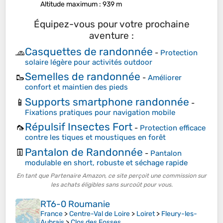
Altitude maximum
: 939 m
Équipez-vous pour votre prochaine
aventure :
Casquettes de randonnée
🧢
-
Protection
solaire légère pour activités outdoor
Semelles de randonnée
🥾
-
Améliorer
confort et maintien des pieds
Supports smartphone randonnée
📱
-
Fixations pratiques pour navigation mobile
Répulsif Insectes Fort
🦟
-
Protection efficace
contre les tiques et moustiques en forêt
Pantalon de Randonnée
👖
-
Pantalon
modulable en short, robuste et séchage rapide
En tant que Partenaire Amazon, ce site perçoit une commission sur
les achats éligibles sans surcoût pour vous.
RT6-0 Roumanie
France
>
Centre-Val de Loire
>
Loiret
>
Fleury-les-
Aubrais
>
Clos des Fosses