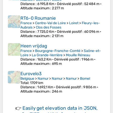
Distance
: 6 195,8 Km •
Dénivelé positif
: 52 484 m •
Altitude maximum
: 2 277 m
RT6-0 Roumanie
France
>
Centre-Val de Loire
>
Loiret
>
Fleury-les-
Aubrais
>
Clos des Fosses
Distance
: 7 725,0 Km •
Dénivelé positif
: 60 096 m •
Altitude maximum
: 2 131 m
Heen vrijdag
France
>
Bourgogne-Franche-Comté
>
Saône-et-
Loire
>
La Grande-Verrière
>
Mouille Réneau
Distance
: 163,2 Km •
Dénivelé positif
: 1 966 m •
Altitude maximum
: 695 m
Eurovelo3
Belgique
>
Namur
>
Namur
>
Namur
>
Bomel
Total: 1709 km
Distance
: 1 692,1 Km •
Dénivelé positif
: 9 806 m •
Altitude maximum
: 246 m
👉
Easily
get elevation data in JSON,