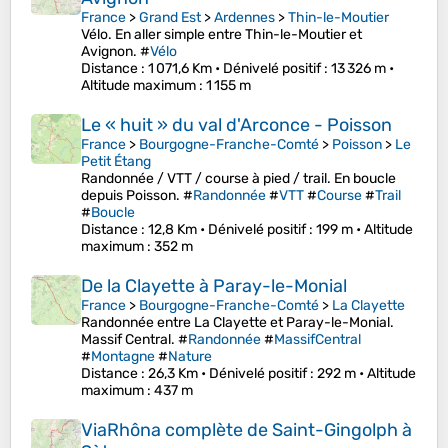
France
>
Grand Est
>
Ardennes
>
Thin-le-Moutier
Vélo. En aller simple entre Thin-le-Moutier et
Avignon. #
Vélo
Distance
: 1 071,6 Km •
Dénivelé positif
: 13 326 m •
Altitude maximum
: 1 155 m
Le « huit » du val d'Arconce - Poisson
France
>
Bourgogne-Franche-Comté
>
Poisson
>
Le
Petit Étang
Randonnée / VTT / course à pied / trail. En boucle
depuis Poisson. #
Randonnée
#
VTT
#
Course
#
Trail
#
Boucle
Distance
: 12,8 Km •
Dénivelé positif
: 199 m •
Altitude
maximum
: 352 m
De la Clayette à Paray-le-Monial
France
>
Bourgogne-Franche-Comté
>
La Clayette
Randonnée entre La Clayette et Paray-le-Monial.
Massif Central. #
Randonnée
#
MassifCentral
#
Montagne
#
Nature
Distance
: 26,3 Km •
Dénivelé positif
: 292 m •
Altitude
maximum
: 437 m
ViaRhôna complète de Saint-Gingolph à