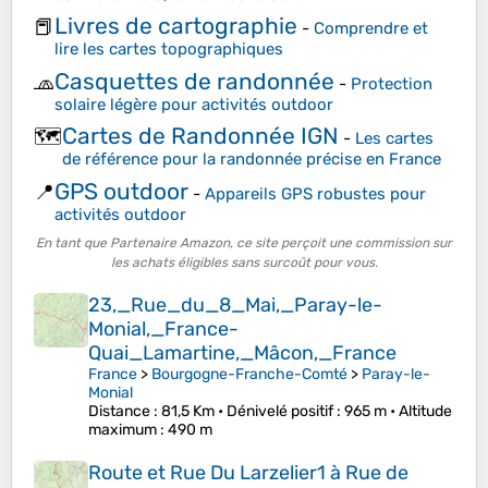
Livres de cartographie
📕
-
Comprendre et
lire les cartes topographiques
Casquettes de randonnée
🧢
-
Protection
solaire légère pour activités outdoor
Cartes de Randonnée IGN
🗺️
-
Les cartes
de référence pour la randonnée précise en France
GPS outdoor
📍
-
Appareils GPS robustes pour
activités outdoor
En tant que Partenaire Amazon, ce site perçoit une commission sur
les achats éligibles sans surcoût pour vous.
23,_Rue_du_8_Mai,_Paray-le-
Monial,_France-
Quai_Lamartine,_Mâcon,_France
France
>
Bourgogne-Franche-Comté
>
Paray-le-
Monial
Distance
: 81,5 Km •
Dénivelé positif
: 965 m •
Altitude
maximum
: 490 m
Route et Rue Du Larzelier1 à Rue de