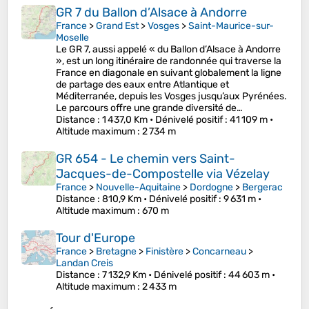
GR 7 du Ballon d’Alsace à Andorre
France
>
Grand Est
>
Vosges
>
Saint-Maurice-sur-
Moselle
Le GR 7, aussi appelé « du Ballon d’Alsace à Andorre
», est un long itinéraire de randonnée qui traverse la
France en diagonale en suivant globalement la ligne
de partage des eaux entre Atlantique et
Méditerranée, depuis les Vosges jusqu’aux Pyrénées.
Le parcours offre une grande diversité de…
Distance
: 1 437,0 Km •
Dénivelé positif
: 41 109 m •
Altitude maximum
: 2 734 m
GR 654 - Le chemin vers Saint-
Jacques-de-Compostelle via Vézelay
France
>
Nouvelle-Aquitaine
>
Dordogne
>
Bergerac
Distance
: 810,9 Km •
Dénivelé positif
: 9 631 m •
Altitude maximum
: 670 m
Tour d'Europe
France
>
Bretagne
>
Finistère
>
Concarneau
>
Landan Creis
Distance
: 7 132,9 Km •
Dénivelé positif
: 44 603 m •
Altitude maximum
: 2 433 m