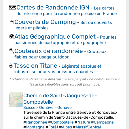
Cartes de Randonnée IGN
🗺️
-
Les cartes
de référence pour la randonnée précise en France
Couverts de Camping
🍴
-
Set de couverts
légers et pliables
Atlas Géographique Complet
🌍
-
Pour les
passionnés de cartographie et de géographie
Couteaux de randonnée
🪓
-
Couteaux
fiables pour usage outdoor
Tasse en Titane
☕
-
Légèreté absolue et
robustesse pour vos boissons chaudes
En tant que Partenaire Amazon, ce site perçoit une commission sur
les achats éligibles sans surcoût pour vous.
Chemin de Saint-Jacques-de-
Compostelle
Suisse
>
Genève
>
Genève
Traversée de la France entre Genève et Roncevaux
sur le chemin de Saint-Jacques-de-Compostelle.
#
Randonnée
#
Compostelle
#
Nature
#
Campagne
#
Montagne
#
Forêt
#
Alpes
#
MassifCentral