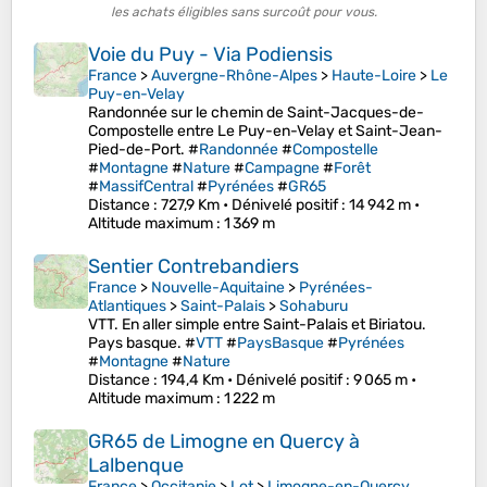
les achats éligibles sans surcoût pour vous.
Voie du Puy - Via Podiensis
France
>
Auvergne-Rhône-Alpes
>
Haute-Loire
>
Le
Puy-en-Velay
Randonnée sur le chemin de Saint-Jacques-de-
Compostelle entre Le Puy-en-Velay et Saint-Jean-
Pied-de-Port. #
Randonnée
#
Compostelle
#
Montagne
#
Nature
#
Campagne
#
Forêt
#
MassifCentral
#
Pyrénées
#
GR65
Distance
: 727,9 Km •
Dénivelé positif
: 14 942 m •
Altitude maximum
: 1 369 m
Sentier Contrebandiers
France
>
Nouvelle-Aquitaine
>
Pyrénées-
Atlantiques
>
Saint-Palais
>
Sohaburu
VTT. En aller simple entre Saint-Palais et Biriatou.
Pays basque. #
VTT
#
PaysBasque
#
Pyrénées
#
Montagne
#
Nature
Distance
: 194,4 Km •
Dénivelé positif
: 9 065 m •
Altitude maximum
: 1 222 m
GR65 de Limogne en Quercy à
Lalbenque
France
>
Occitanie
>
Lot
>
Limogne-en-Quercy