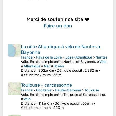
Merci de soutenir ce site ❤️
Faire un don
La côte Atlantique à vélo de Nantes à
Bayonne
France
>
Pays de la Loire
>
Loire-Atlantique
>
Nantes
Vélo. En aller simple entre Nantes et Bayonne. #
Vélo
#
Atlantique
#
Mer
#
Océan
Distance
: 802,6 Km •
Dénivelé positif
: 2 882 m •
Altitude maximum
: 66 m
Toulouse - carcassonne
France
>
Occitanie
>
Haute-Garonne
>
Toulouse
Vélo. En aller simple entre Toulouse et Carcassonne.
#
Vélo
Distance
: 111,6 Km •
Dénivelé positif
: 556 m •
Altitude maximum
: 203 m