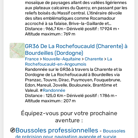
mosaïque de paysages allant des vallées ligériennes
aux plateaux calcaires du Quercy, en passant par les
reliefs boisés du Massif central. L’itinéraire dévoile
des sites emblématiques comme Rocamadour
accroché à sa falaise, Brive-la-Gaillarde et…
Distance
: 966,7 Km •
Dénivelé positif
: 17 924 m •
Altitude maximum
: 769 m
GR36 De La Rochefoucauld (Charente) à
Bourdeilles (Dordogne)
France
>
Nouvelle-Aquitaine
>
Charente
>
La
Rochefoucauld-en-Angoumois
Randonnée sur le GR36 à travers la Charente et la
Dordogne de La Rochefoucauld à Bourdeilles via
Pranzac, Touvre, Dirac, Puymoyen, Fouquebrune,
Edon, Mareuil, Jovelle, Boulouneix, Brantôme et
Valeuil. #
Randonnée
Distance
: 125,0 Km •
Dénivelé positif
: 1 786 m •
Altitude maximum
: 207 m
Équipez-vous pour votre prochaine
aventure :
Boussoles professionnelles
🧭
-
Boussoles
de précision pour navigation avancée et survie