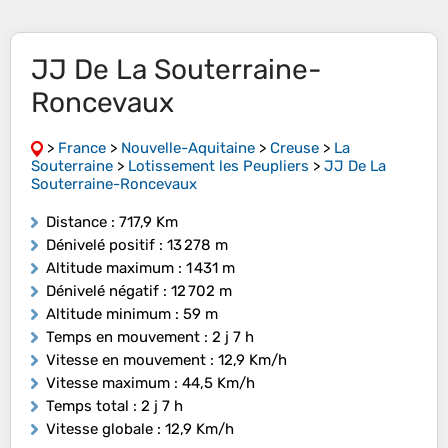
JJ De La Souterraine-
Roncevaux
>
France
>
Nouvelle-Aquitaine
>
Creuse
>
La
Souterraine
>
Lotissement les Peupliers
>
JJ De La
Souterraine-Roncevaux
Distance
: 717,9 Km
Dénivelé positif
: 13 278 m
Altitude maximum
: 1 431 m
Dénivelé négatif
: 12 702 m
Altitude minimum
: 59 m
Temps en mouvement
: 2 j 7 h
Vitesse en mouvement
: 12,9 Km/h
Vitesse maximum
: 44,5 Km/h
Temps total
: 2 j 7 h
Vitesse globale
: 12,9 Km/h