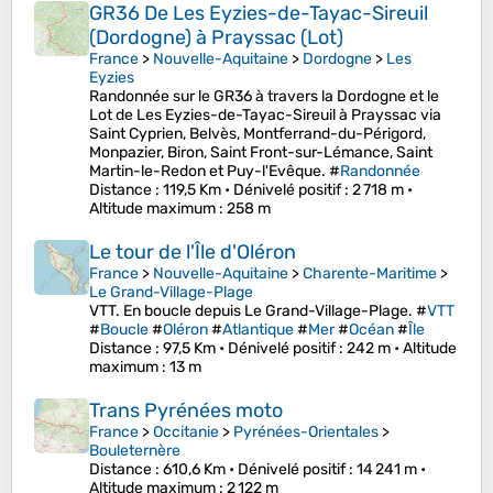
GR36 De Les Eyzies-de-Tayac-Sireuil
(Dordogne) à Prayssac (Lot)
France
>
Nouvelle-Aquitaine
>
Dordogne
>
Les
Eyzies
Randonnée sur le GR36 à travers la Dordogne et le
Lot de Les Eyzies-de-Tayac-Sireuil à Prayssac via
Saint Cyprien, Belvès, Montferrand-du-Périgord,
Monpazier, Biron, Saint Front-sur-Lémance, Saint
Martin-le-Redon et Puy-l'Evêque. #
Randonnée
Distance
: 119,5 Km •
Dénivelé positif
: 2 718 m •
Altitude maximum
: 258 m
Le tour de l'Île d'Oléron
France
>
Nouvelle-Aquitaine
>
Charente-Maritime
>
Le Grand-Village-Plage
VTT. En boucle depuis Le Grand-Village-Plage. #
VTT
#
Boucle
#
Oléron
#
Atlantique
#
Mer
#
Océan
#
Île
Distance
: 97,5 Km •
Dénivelé positif
: 242 m •
Altitude
maximum
: 13 m
Trans Pyrénées moto
France
>
Occitanie
>
Pyrénées-Orientales
>
Bouleternère
Distance
: 610,6 Km •
Dénivelé positif
: 14 241 m •
Altitude maximum
: 2 122 m