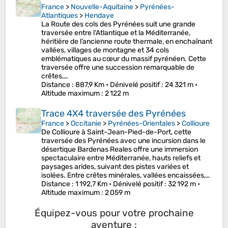
France
>
Nouvelle-Aquitaine
>
Pyrénées-
Atlantiques
>
Hendaye
La Route des cols des Pyrénées suit une grande
traversée entre l’Atlantique et la Méditerranée,
héritière de l’ancienne route thermale, en enchaînant
vallées, villages de montagne et 34 cols
emblématiques au cœur du massif pyrénéen. Cette
traversée offre une succession remarquable de
crêtes,…
Distance
: 887,9 Km •
Dénivelé positif
: 24 321 m •
Altitude maximum
: 2 122 m
Trace 4X4 traversée des Pyrénées
France
>
Occitanie
>
Pyrénées-Orientales
>
Collioure
De Collioure à Saint-Jean-Pied-de-Port, cette
traversée des Pyrénées avec une incursion dans le
désertique Bardenas Reales offre une immersion
spectaculaire entre Méditerranée, hauts reliefs et
paysages arides, suivant des pistes variées et
isolées. Entre crêtes minérales, vallées encaissées,…
Distance
: 1 192,7 Km •
Dénivelé positif
: 32 192 m •
Altitude maximum
: 2 059 m
Équipez-vous pour votre prochaine
aventure :