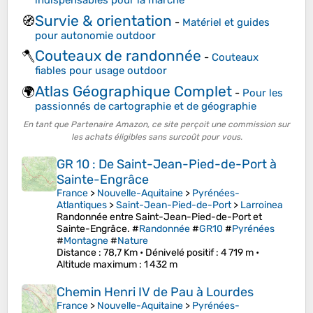
indispensables pour la marche
Survie & orientation
🧭
-
Matériel et guides
pour autonomie outdoor
Couteaux de randonnée
🪓
-
Couteaux
fiables pour usage outdoor
Atlas Géographique Complet
🌍
-
Pour les
passionnés de cartographie et de géographie
En tant que Partenaire Amazon, ce site perçoit une commission sur
les achats éligibles sans surcoût pour vous.
GR 10 : De Saint-Jean-Pied-de-Port à
Sainte-Engrâce
France
>
Nouvelle-Aquitaine
>
Pyrénées-
Atlantiques
>
Saint-Jean-Pied-de-Port
>
Larroinea
Randonnée entre Saint-Jean-Pied-de-Port et
Sainte-Engrâce. #
Randonnée
#
GR10
#
Pyrénées
#
Montagne
#
Nature
Distance
: 78,7 Km •
Dénivelé positif
: 4 719 m •
Altitude maximum
: 1 432 m
Chemin Henri IV de Pau à Lourdes
France
>
Nouvelle-Aquitaine
>
Pyrénées-