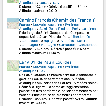
Atlantiques
>
Larrau
>
Iraty
Distance
: 19,2 Km •
Dénivelé positif
: 1 134 m •
Altitude maximum
: 2 010 m
Camino Francés (Chemin des Français)
France
>
Nouvelle-Aquitaine
>
Pyrénées-
Atlantiques
>
Saint-Jean-Pied-de-Port
>
Larroinea
Pèlerinage de Saint-Jacques-de-Compostelle
depuis Saint-Jean-Pied-de-Port. #
Randonnée
#
Compostelle
#
Espagne
#
Pyrénées
#
Nature
#
Campagne
#
Montagne
#
Cantabrica
#
Cantabrique
Distance
: 750,9 Km •
Dénivelé positif
: 11 690 m •
Altitude maximum
: 1 510 m
La "V 81" de Pau à Lourdes
France
>
Nouvelle-Aquitaine
>
Pyrénées-
Atlantiques
>
Pau
De Pau à Lourdes, l'itinéraire continue à remonter le
gave de Pau, du département des Pyrénées-
Atlantiques aux portes des Hautes-Pyrénées, soit du
Béarn à la Bigorre. La sortie de l'agglomération
paloise est très confortable, car on commencera par
flâner sur une dizaine de kilomètres champêtres…
Distance
: 49,9 Km •
Dénivelé positif
: 621 m •
Altitude
maximum
: 441 m