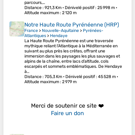
parcours,…
Distance
: 921,3 Km •
Dénivelé positif
: 25 998 m •
Altitude maximum
: 2 120 m
Notre Haute Route Pyrénéenne (HRP)
France
>
Nouvelle-Aquitaine
>
Pyrénées-
Atlantiques
>
Hendaye
La Haute Route Pyrénéenne est une traversée
mythique reliant l’Atlantique à la Méditerranée en
suivant au plus près les crêtes, offrant une
immersion dans les paysages les plus sauvages et
alpins de la chaîne, entre lacs d’altitude, cols
escarpés et sommets emblématiques. De Hendaye
à…
Distance
: 705,3 Km •
Dénivelé positif
: 45 528 m •
Altitude maximum
: 2 979 m
Merci de soutenir ce site ❤️
Faire un don