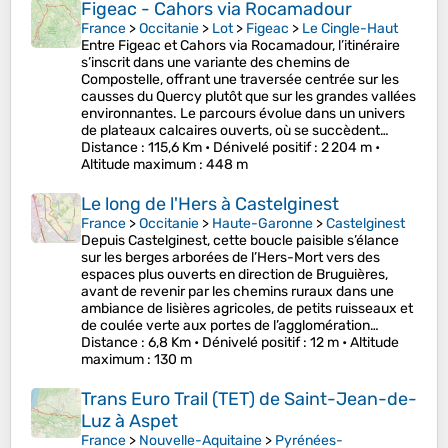
Figeac - Cahors via Rocamadour
France
>
Occitanie
>
Lot
>
Figeac
>
Le Cingle-Haut
Entre Figeac et Cahors via Rocamadour, l’itinéraire
s’inscrit dans une variante des chemins de
Compostelle, offrant une traversée centrée sur les
causses du Quercy plutôt que sur les grandes vallées
environnantes. Le parcours évolue dans un univers
de plateaux calcaires ouverts, où se succèdent…
Distance
: 115,6 Km •
Dénivelé positif
: 2 204 m •
Altitude maximum
: 448 m
Le long de l'Hers à Castelginest
France
>
Occitanie
>
Haute-Garonne
>
Castelginest
Depuis Castelginest, cette boucle paisible s’élance
sur les berges arborées de l’Hers-Mort vers des
espaces plus ouverts en direction de Bruguières,
avant de revenir par les chemins ruraux dans une
ambiance de lisières agricoles, de petits ruisseaux et
de coulée verte aux portes de l’agglomération…
Distance
: 6,8 Km •
Dénivelé positif
: 12 m •
Altitude
maximum
: 130 m
Trans Euro Trail (TET) de Saint-Jean-de-
Luz à Aspet
France
>
Nouvelle-Aquitaine
>
Pyrénées-