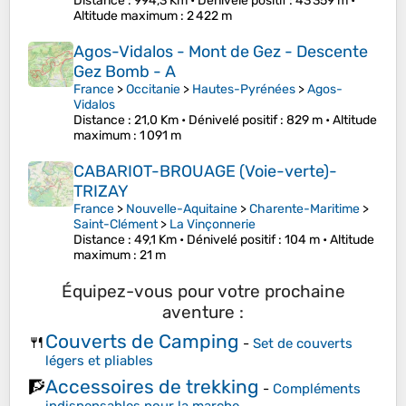
Distance
: 994,3 Km •
Dénivelé positif
: 43 359 m •
Altitude maximum
: 2 422 m
Agos-Vidalos - Mont de Gez - Descente
Gez Bomb - A
France
>
Occitanie
>
Hautes-Pyrénées
>
Agos-
Vidalos
Distance
: 21,0 Km •
Dénivelé positif
: 829 m •
Altitude
maximum
: 1 091 m
CABARIOT-BROUAGE (Voie-verte)-
TRIZAY
France
>
Nouvelle-Aquitaine
>
Charente-Maritime
>
Saint-Clément
>
La Vinçonnerie
Distance
: 49,1 Km •
Dénivelé positif
: 104 m •
Altitude
maximum
: 21 m
Équipez-vous pour votre prochaine
aventure :
Couverts de Camping
🍴
-
Set de couverts
légers et pliables
Accessoires de trekking
🧗
-
Compléments