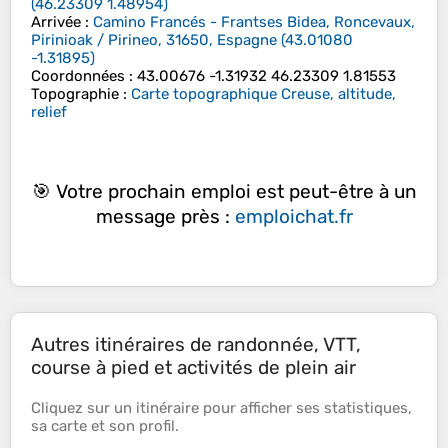
(
46.23309
1.48954
)
Arrivée
:
Camino Francés - Frantses Bidea, Roncevaux,
Pirinioak / Pirineo, 31650, Espagne
(
43.01080
-1.31895
)
Coordonnées
:
43.00676 -1.31932 46.23309 1.81553
Topographie
:
Carte topographique Creuse, altitude,
relief
🎯 Votre prochain emploi est peut-être à un
message près :
emploichat.fr
Autres itinéraires de randonnée, VTT,
course à pied et activités de plein air
Cliquez sur un
itinéraire
pour afficher ses
statistiques
,
sa
carte
et son
profil
.