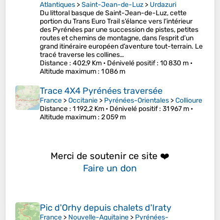
Atlantiques
>
Saint-Jean-de-Luz
>
Urdazuri
Du littoral basque de Saint-Jean-de-Luz, cette
portion du Trans Euro Trail s’élance vers l’intérieur
des Pyrénées par une succession de pistes, petites
routes et chemins de montagne, dans l’esprit d’un
grand itinéraire européen d’aventure tout-terrain. Le
tracé traverse les collines…
Distance
: 402,9 Km •
Dénivelé positif
: 10 830 m •
Altitude maximum
: 1 086 m
Trace 4X4 Pyrénées traversée
France
>
Occitanie
>
Pyrénées-Orientales
>
Collioure
Distance
: 1 192,2 Km •
Dénivelé positif
: 31 967 m •
Altitude maximum
: 2 059 m
Merci de soutenir ce site ❤️
Faire un don
Pic d'Orhy depuis chalets d'Iraty
France
>
Nouvelle-Aquitaine
>
Pyrénées-