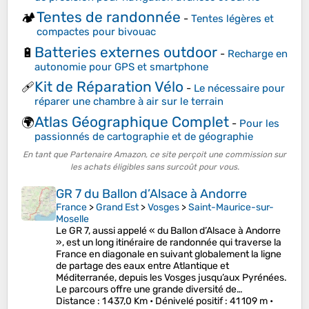
Tentes de randonnée
🏕️
-
Tentes légères et
compactes pour bivouac
Batteries externes outdoor
🔋
-
Recharge en
autonomie pour GPS et smartphone
Kit de Réparation Vélo
🩹
-
Le nécessaire pour
réparer une chambre à air sur le terrain
Atlas Géographique Complet
🌍
-
Pour les
passionnés de cartographie et de géographie
En tant que Partenaire Amazon, ce site perçoit une commission sur
les achats éligibles sans surcoût pour vous.
GR 7 du Ballon d’Alsace à Andorre
France
>
Grand Est
>
Vosges
>
Saint-Maurice-sur-
Moselle
Le GR 7, aussi appelé « du Ballon d’Alsace à Andorre
», est un long itinéraire de randonnée qui traverse la
France en diagonale en suivant globalement la ligne
de partage des eaux entre Atlantique et
Méditerranée, depuis les Vosges jusqu’aux Pyrénées.
Le parcours offre une grande diversité de…
Distance
: 1 437,0 Km •
Dénivelé positif
: 41 109 m •