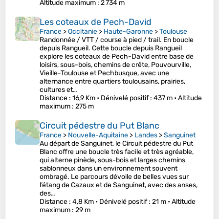
Altitude maximum
: 2 734 m
Les coteaux de Pech-David
France
>
Occitanie
>
Haute-Garonne
>
Toulouse
Randonnée / VTT / course à pied / trail. En boucle
depuis Rangueil. Cette boucle depuis Rangueil
explore les coteaux de Pech-David entre base de
loisirs, sous-bois, chemins de crête, Pouvourville,
Vieille-Toulouse et Pechbusque, avec une
alternance entre quartiers toulousains, prairies,
cultures et…
Distance
: 16,9 Km •
Dénivelé positif
: 437 m •
Altitude
maximum
: 275 m
Circuit pédestre du Put Blanc
France
>
Nouvelle-Aquitaine
>
Landes
>
Sanguinet
Au départ de Sanguinet, le Circuit pédestre du Put
Blanc offre une boucle très facile et très agréable,
qui alterne pinède, sous-bois et larges chemins
sablonneux dans un environnement souvent
ombragé. Le parcours dévoile de belles vues sur
l’étang de Cazaux et de Sanguinet, avec des anses,
des…
Distance
: 4,8 Km •
Dénivelé positif
: 21 m •
Altitude
maximum
: 29 m