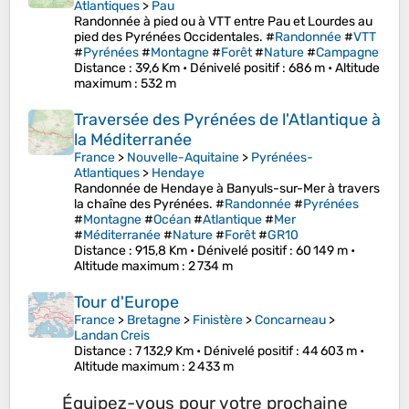
Atlantiques
>
Pau
Randonnée à pied ou à VTT entre Pau et Lourdes au
pied des Pyrénées Occidentales. #
Randonnée
#
VTT
#
Pyrénées
#
Montagne
#
Forêt
#
Nature
#
Campagne
Distance
: 39,6 Km •
Dénivelé positif
: 686 m •
Altitude
maximum
: 532 m
Traversée des Pyrénées de l'Atlantique à
la Méditerranée
France
>
Nouvelle-Aquitaine
>
Pyrénées-
Atlantiques
>
Hendaye
Randonnée de Hendaye à Banyuls-sur-Mer à travers
la chaîne des Pyrénées. #
Randonnée
#
Pyrénées
#
Montagne
#
Océan
#
Atlantique
#
Mer
#
Méditerranée
#
Nature
#
Forêt
#
GR10
Distance
: 915,8 Km •
Dénivelé positif
: 60 149 m •
Altitude maximum
: 2 734 m
Tour d'Europe
France
>
Bretagne
>
Finistère
>
Concarneau
>
Landan Creis
Distance
: 7 132,9 Km •
Dénivelé positif
: 44 603 m •
Altitude maximum
: 2 433 m
Équipez-vous pour votre prochaine