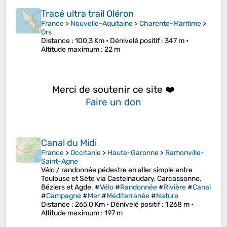
Tracé ultra trail Oléron
France
>
Nouvelle-Aquitaine
>
Charente-Maritime
>
Ors
Distance
: 100,3 Km •
Dénivelé positif
: 347 m •
Altitude maximum
: 22 m
Merci de soutenir ce site ❤️
Faire un don
Canal du Midi
France
>
Occitanie
>
Haute-Garonne
>
Ramonville-
Saint-Agne
Vélo / randonnée pédestre en aller simple entre
Toulouse et Sète via Castelnaudary, Carcassonne,
Béziers et Agde. #
Vélo
#
Randonnée
#
Rivière
#
Canal
#
Campagne
#
Mer
#
Méditerranée
#
Nature
Distance
: 265,0 Km •
Dénivelé positif
: 1 268 m •
Altitude maximum
: 197 m