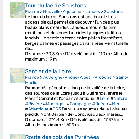
Tour du lac de Soustons
France
>
Nouvelle-Aquitaine
>
Landes
>
Soustons
Le tour du lac de Soustons est une boucle très
accessible qui permet de découvrir l’un des plus
beaux plans d’eau des Landes, entouré de pins
maritimes et de zones humides typiques du littoral
landais. Le sentier alterne entre pistes forestières,
berges calmes et passages dans la réserve naturelle
de…
Distance
: 20,3 Km •
Dénivelé positif
: 110 m •
Altitude
maximum
: 19 m
Sentier de la Loire
France
>
Auvergne-Rhône-Alpes
>
Ardèche
>
Saint-
Martial
Randonnée pédestre le long de la vallée de la Loire,
des sources de la Loire jusqu'à Guérande, entre le
Massif Central et l'océan Atlantique. #
Loire
#
Nature
#
Rivière
#
Montagne
#
Campagne
#
Océan
#
Mer
#
Atlantique
#
GR3
Depuis les sources de la Loire, au
pied du Mont Gerbier-de-Jonc, jusqu’aux marais…
Distance
: 1 274,4 Km •
Dénivelé positif
: 17 873 m •
Altitude maximum
: 1 609 m
Route des cols des Pyrénées