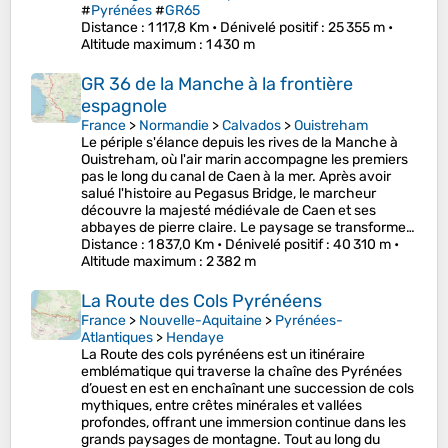
#
Pyrénées
#
GR65
Distance
: 1 117,8 Km •
Dénivelé positif
: 25 355 m •
Altitude maximum
: 1 430 m
GR 36 de la Manche à la frontière
espagnole
France
>
Normandie
>
Calvados
>
Ouistreham
Le périple s'élance depuis les rives de la Manche à
Ouistreham, où l'air marin accompagne les premiers
pas le long du canal de Caen à la mer. Après avoir
salué l'histoire au Pegasus Bridge, le marcheur
découvre la majesté médiévale de Caen et ses
abbayes de pierre claire. Le paysage se transforme…
Distance
: 1 837,0 Km •
Dénivelé positif
: 40 310 m •
Altitude maximum
: 2 382 m
La Route des Cols Pyrénéens
France
>
Nouvelle-Aquitaine
>
Pyrénées-
Atlantiques
>
Hendaye
La Route des cols pyrénéens est un itinéraire
emblématique qui traverse la chaîne des Pyrénées
d’ouest en est en enchaînant une succession de cols
mythiques, entre crêtes minérales et vallées
profondes, offrant une immersion continue dans les
grands paysages de montagne. Tout au long du