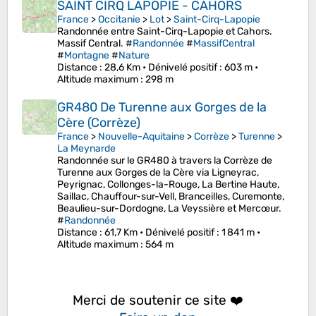
SAINT CIRQ LAPOPIE - CAHORS
France
>
Occitanie
>
Lot
>
Saint-Cirq-Lapopie
Randonnée entre Saint-Cirq-Lapopie et Cahors.
Massif Central. #
Randonnée
#
MassifCentral
#
Montagne
#
Nature
Distance
: 28,6 Km •
Dénivelé positif
: 603 m •
Altitude maximum
: 298 m
GR480 De Turenne aux Gorges de la
Cère (Corrèze)
France
>
Nouvelle-Aquitaine
>
Corrèze
>
Turenne
>
La Meynarde
Randonnée sur le GR480 à travers la Corrèze de
Turenne aux Gorges de la Cère via Ligneyrac,
Peyrignac, Collonges-la-Rouge, La Bertine Haute,
Saillac, Chauffour-sur-Vell, Branceilles, Curemonte,
Beaulieu-sur-Dordogne, La Veyssière et Mercœur.
#
Randonnée
Distance
: 61,7 Km •
Dénivelé positif
: 1 841 m •
Altitude maximum
: 564 m
Merci de soutenir ce site ❤️