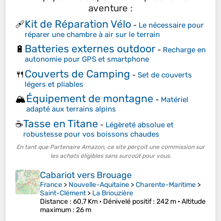
aventure :
Kit de Réparation Vélo
🩹
-
Le nécessaire pour
réparer une chambre à air sur le terrain
Batteries externes outdoor
🔋
-
Recharge en
autonomie pour GPS et smartphone
Couverts de Camping
🍴
-
Set de couverts
légers et pliables
Équipement de montagne
🏔️
-
Matériel
adapté aux terrains alpins
Tasse en Titane
☕
-
Légèreté absolue et
robustesse pour vos boissons chaudes
En tant que Partenaire Amazon, ce site perçoit une commission sur
les achats éligibles sans surcoût pour vous.
Cabariot vers Brouage
France
>
Nouvelle-Aquitaine
>
Charente-Maritime
>
Saint-Clément
>
La Briouzière
Distance
: 60,7 Km •
Dénivelé positif
: 242 m •
Altitude
maximum
: 26 m