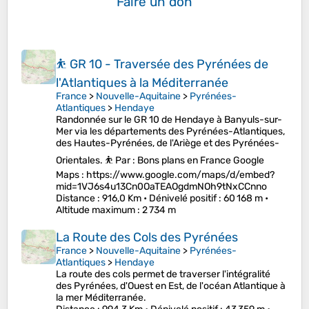
Faire un don
⛹️ GR 10 - Traversée des Pyrénées de
l'Atlantiques à la Méditerranée
France
>
Nouvelle-Aquitaine
>
Pyrénées-
Atlantiques
>
Hendaye
Randonnée sur le GR 10 de Hendaye à Banyuls-sur-
Mer via les départements des Pyrénées-Atlantiques,
des Hautes-Pyrénées, de l'Ariège et des Pyrénées-
Orientales. ⛹️ Par : Bons plans en France Google
Maps : https://www.google.com/maps/d/embed?
mid=1VJ6s4u13Cn0OaTEAOgdmNOh9tNxCCnno
Distance
: 916,0 Km •
Dénivelé positif
: 60 168 m •
Altitude maximum
: 2 734 m
La Route des Cols des Pyrénées
France
>
Nouvelle-Aquitaine
>
Pyrénées-
Atlantiques
>
Hendaye
La route des cols permet de traverser l'intégralité
des Pyrénées, d'Ouest en Est, de l'océan Atlantique à
la mer Méditerranée.