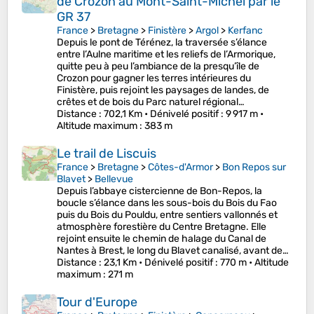
de Crozon au Mont-Saint-Michel par le
GR 37
France
>
Bretagne
>
Finistère
>
Argol
>
Kerfanc
Depuis le pont de Térénez, la traversée s’élance
entre l’Aulne maritime et les reliefs de l’Armorique,
quitte peu à peu l’ambiance de la presqu’île de
Crozon pour gagner les terres intérieures du
Finistère, puis rejoint les paysages de landes, de
crêtes et de bois du Parc naturel régional…
Distance
: 702,1 Km •
Dénivelé positif
: 9 917 m •
Altitude maximum
: 383 m
Le trail de Liscuis
France
>
Bretagne
>
Côtes-d'Armor
>
Bon Repos sur
Blavet
>
Bellevue
Depuis l’abbaye cistercienne de Bon-Repos, la
boucle s’élance dans les sous-bois du Bois du Fao
puis du Bois du Pouldu, entre sentiers vallonnés et
atmosphère forestière du Centre Bretagne. Elle
rejoint ensuite le chemin de halage du Canal de
Nantes à Brest, le long du Blavet canalisé, avant de…
Distance
: 23,1 Km •
Dénivelé positif
: 770 m •
Altitude
maximum
: 271 m
Tour d'Europe