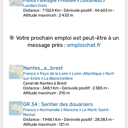
France
>
Bretagne
>
Finistère
>
Concarneau
>
Landan Creis
Distance
: 7 132,9 Km •
Dénivelé positif
: 44 603 m •
Altitude maximum
: 2 433 m
🎯 Votre prochain emploi est peut-être à un
message près :
emploichat.fr
Nantes_a_brest
France
>
Pays de la Loire
>
Loire-Atlantique
>
Nort-
sur-Erdre
>
La Blanchetière
Canal de Nantes à Brest
Distance
: 348,1 Km •
Dénivelé positif
: 2 385 m •
Altitude maximum
: 210 m
GR 34 : Sentier des douaniers
France
>
Normandie
>
Manche
>
Le Mont-Saint-
Michel
Distance
: 1 948,1 Km •
Dénivelé positif
: 28 283 m •
Altitude maximum
: 121 m