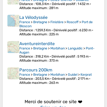
Distance
: 108,3 Km •
Dénivelé positif
: 1 432 m •
Altitude maximum
: 281 m
La Vélodyssée
France
>
Bretagne
>
Finistère
>
Roscoff
>
Port de
Bloscon
Distance
: 1 259,3 Km •
Dénivelé positif
: 6 230 m •
Altitude maximum
: 225 m
Aventureinterdite
France
>
Bretagne
>
Morbihan
>
Languidic
>
Pont-
Augan
Distance
: 318,2 Km •
Dénivelé positif
: 5 193 m •
Altitude maximum
: 373 m
Parcours 200km
France
>
Bretagne
>
Morbihan
>
Guidel
>
Kerprat
Distance
: 203,5 Km •
Dénivelé positif
: 2 171 m •
Altitude maximum
: 263 m
Merci de soutenir ce site ❤️