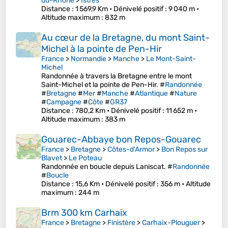
du-Rhône
>
Istres
Distance
: 1 569,9 Km •
Dénivelé positif
: 9 040 m •
Altitude maximum
: 832 m
Au cœur de la Bretagne, du mont Saint-
Michel à la pointe de Pen-Hir
France
>
Normandie
>
Manche
>
Le Mont-Saint-
Michel
Randonnée à travers la Bretagne entre le mont
Saint-Michel et la pointe de Pen-Hir. #
Randonnée
#
Bretagne
#
Mer
#
Manche
#
Atlantique
#
Nature
#
Campagne
#
Côte
#
GR37
Distance
: 780,2 Km •
Dénivelé positif
: 11 652 m •
Altitude maximum
: 383 m
Gouarec-Abbaye bon Repos-Gouarec
France
>
Bretagne
>
Côtes-d'Armor
>
Bon Repos sur
Blavet
>
Le Poteau
Randonnée en boucle depuis Laniscat. #
Randonnée
#
Boucle
Distance
: 15,6 Km •
Dénivelé positif
: 356 m •
Altitude
maximum
: 244 m
Brm 300 km Carhaix
France
>
Bretagne
>
Finistère
>
Carhaix-Plouguer
>