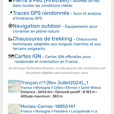
Pierre à Feu (Firesteel)
🔥
-
Allumez un feu
dans toutes les conditions météo
Traces GPS randonnée
📍
-
Suivi et analyse
d’itinéraires GPS
Navigation outdoor
🧭
-
Équipements pour
s’orienter en pleine nature
Chaussures de trekking
🥾
-
Chaussures
techniques adaptées aux longues marches et aux
terrains exigeants
Cartes IGN
🗺️
-
Cartes IGN officielles pour
randonnée et orientation en France
En tant que Partenaire Amazon, ce site perçoit une commission sur
les achats éligibles sans surcoût pour vous.
Tronçon n°1 (Rev Juillet2024)_1
France
>
Bretagne
>
Côtes-d'Armor
>
Saint-Brieuc
Distance
: 349,6 Km •
Dénivelé positif
: 8 183 m •
Altitude maximum
: 383 m
Morlaix-Carnac-18855141
France
>
Bretagne
>
Finistère
>
Locquénolé
>
Le