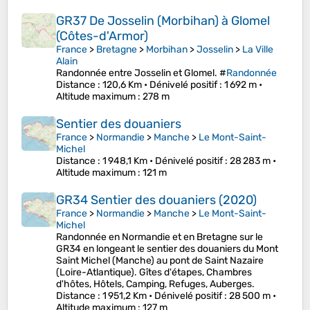
GR37 De Josselin (Morbihan) à Glomel
(Côtes-d'Armor)
France
>
Bretagne
>
Morbihan
>
Josselin
>
La Ville
Alain
Randonnée entre Josselin et Glomel. #
Randonnée
Distance
: 120,6 Km •
Dénivelé positif
: 1 692 m •
Altitude maximum
: 278 m
Sentier des douaniers
France
>
Normandie
>
Manche
>
Le Mont-Saint-
Michel
Distance
: 1 948,1 Km •
Dénivelé positif
: 28 283 m •
Altitude maximum
: 121 m
GR34 Sentier des douaniers (2020)
France
>
Normandie
>
Manche
>
Le Mont-Saint-
Michel
Randonnée en Normandie et en Bretagne sur le
GR34 en longeant le sentier des douaniers du Mont
Saint Michel (Manche) au pont de Saint Nazaire
(Loire-Atlantique). Gîtes d'étapes, Chambres
d'hôtes, Hôtels, Camping, Refuges, Auberges.
Distance
: 1 951,2 Km •
Dénivelé positif
: 28 500 m •
Altitude maximum
: 127 m