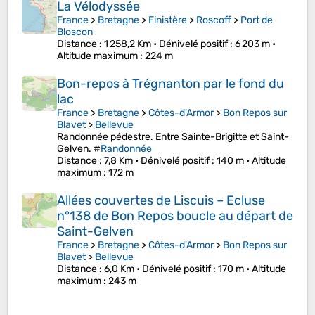
La Vélodyssée
France
>
Bretagne
>
Finistère
>
Roscoff
>
Port de
Bloscon
Distance
: 1 258,2 Km •
Dénivelé positif
: 6 203 m •
Altitude maximum
: 224 m
Bon-repos à Trégnanton par le fond du
lac
France
>
Bretagne
>
Côtes-d'Armor
>
Bon Repos sur
Blavet
>
Bellevue
Randonnée pédestre. Entre Sainte-Brigitte et Saint-
Gelven. #
Randonnée
Distance
: 7,8 Km •
Dénivelé positif
: 140 m •
Altitude
maximum
: 172 m
Allées couvertes de Liscuis – Ecluse
n°138 de Bon Repos boucle au départ de
Saint-Gelven
France
>
Bretagne
>
Côtes-d'Armor
>
Bon Repos sur
Blavet
>
Bellevue
Distance
: 6,0 Km •
Dénivelé positif
: 170 m •
Altitude
maximum
: 243 m