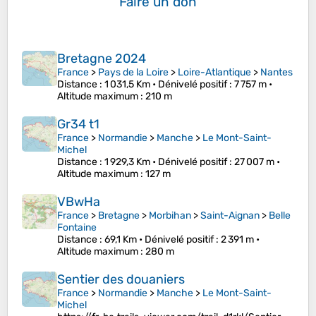
Faire un don
Bretagne 2024
France
>
Pays de la Loire
>
Loire-Atlantique
>
Nantes
Distance
: 1 031,5 Km •
Dénivelé positif
: 7 757 m •
Altitude maximum
: 210 m
Gr34 t1
France
>
Normandie
>
Manche
>
Le Mont-Saint-
Michel
Distance
: 1 929,3 Km •
Dénivelé positif
: 27 007 m •
Altitude maximum
: 127 m
VBwHa
France
>
Bretagne
>
Morbihan
>
Saint-Aignan
>
Belle
Fontaine
Distance
: 69,1 Km •
Dénivelé positif
: 2 391 m •
Altitude maximum
: 280 m
Sentier des douaniers
France
>
Normandie
>
Manche
>
Le Mont-Saint-
Michel