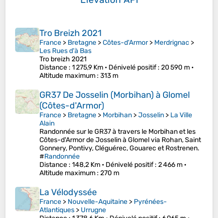
Tro Breizh 2021
France
>
Bretagne
>
Côtes-d'Armor
>
Merdrignac
>
Les Rues d'à Bas
Tro breizh 2021
Distance
: 1 275,9 Km •
Dénivelé positif
: 20 590 m •
Altitude maximum
: 313 m
GR37 De Josselin (Morbihan) à Glomel
(Côtes-d'Armor)
France
>
Bretagne
>
Morbihan
>
Josselin
>
La Ville
Alain
Randonnée sur le GR37 à travers le Morbihan et les
Côtes-d'Armor de Josselin à Glomel via Rohan, Saint
Gonnery, Pontivy, Cléguérec, Gouarec et Rostrenen.
#
Randonnée
Distance
: 148,2 Km •
Dénivelé positif
: 2 466 m •
Altitude maximum
: 270 m
La Vélodyssée
France
>
Nouvelle-Aquitaine
>
Pyrénées-
Atlantiques
>
Urrugne