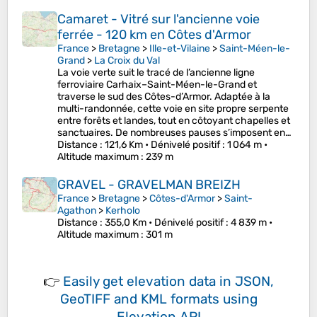
Camaret - Vitré sur l'ancienne voie
ferrée - 120 km en Côtes d'Armor
France
>
Bretagne
>
Ille-et-Vilaine
>
Saint-Méen-le-
Grand
>
La Croix du Val
La voie verte suit le tracé de l’ancienne ligne
ferroviaire Carhaix–Saint-Méen-le-Grand et
traverse le sud des Côtes-d’Armor. Adaptée à la
multi-randonnée, cette voie en site propre serpente
entre forêts et landes, tout en côtoyant chapelles et
sanctuaires. De nombreuses pauses s’imposent en…
Distance
: 121,6 Km •
Dénivelé positif
: 1 064 m •
Altitude maximum
: 239 m
GRAVEL - GRAVELMAN BREIZH
France
>
Bretagne
>
Côtes-d'Armor
>
Saint-
Agathon
>
Kerholo
Distance
: 355,0 Km •
Dénivelé positif
: 4 839 m •
Altitude maximum
: 301 m
👉
Easily
get elevation data in JSON,
GeoTIFF and KML formats
using
Elevation API