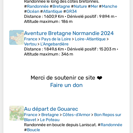
Randonnée le long des côtes bretonnes.
#
Randonnée
#
Bretagne
#
Nature
#
Mer
#
Manche
#
Océan
#
Atlantique
#
GR34
Distance
: 1 600,9 Km •
Dénivelé positif
: 9 894 m •
Altitude maximum
: 186 m
Aventure Bretagne Normandie 2024
France
>
Pays de la Loire
>
Loire-Atlantique
>
Vertou
>
L'Angebardière
Distance
: 1 849,6 Km •
Dénivelé positif
: 15 203 m •
Altitude maximum
: 346 m
Merci de soutenir ce site ❤️
Faire un don
Au départ de Gouarec
France
>
Bretagne
>
Côtes-d'Armor
>
Bon Repos sur
Blavet
>
Le Poteau
Randonnée en boucle depuis Laniscat. #
Randonnée
#
Boucle