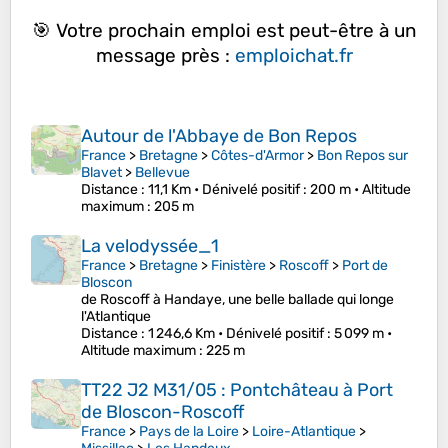
🎯 Votre prochain emploi est peut-être à un
message près :
emploichat.fr
Autour de l'Abbaye de Bon Repos
France
>
Bretagne
>
Côtes-d'Armor
>
Bon Repos sur
Blavet
>
Bellevue
Distance
: 11,1 Km •
Dénivelé positif
: 200 m •
Altitude
maximum
: 205 m
La velodyssée_1
France
>
Bretagne
>
Finistère
>
Roscoff
>
Port de
Bloscon
de Roscoff à Handaye, une belle ballade qui longe
l'Atlantique
Distance
: 1 246,6 Km •
Dénivelé positif
: 5 099 m •
Altitude maximum
: 225 m
TT22 J2 M31/05 : Pontchâteau à Port
de Bloscon-Roscoff
France
>
Pays de la Loire
>
Loire-Atlantique
>