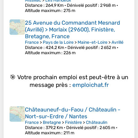
Missillac
>
Les Handeux
Distance
: 264,9 Km •
Dénivelé positif
: 2 968 m •
Altitude maximum
: 275 m
25 Avenue du Commandant Mesnard
(Avrillé) > Morlaix (29600), Finistère,
Bretagne, France
France
>
Pays de la Loire
>
Maine-et-Loire
>
Avrillé
Distance
: 424,2 Km •
Dénivelé positif
: 2 652 m •
Altitude maximum
: 226 m
🎯 Votre prochain emploi est peut-être à un
message près :
emploichat.fr
Châteauneuf-du-Faou / Châteaulin -
Nort-sur-Erdre / Nantes
France
>
Bretagne
>
Finistère
>
Châteaulin
Distance
: 379,2 Km •
Dénivelé positif
: 2 605 m •
Altitude maximum
: 211 m