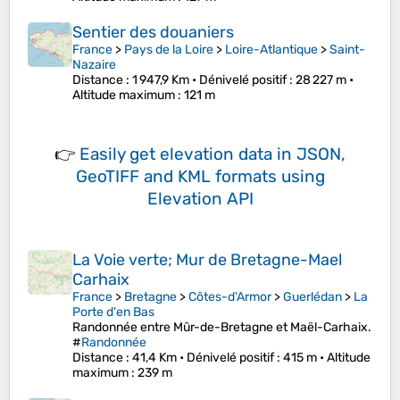
Sentier des douaniers
France
>
Pays de la Loire
>
Loire-Atlantique
>
Saint-
Nazaire
Distance
: 1 947,9 Km •
Dénivelé positif
: 28 227 m •
Altitude maximum
: 121 m
👉
Easily
get elevation data in JSON,
GeoTIFF and KML formats
using
Elevation API
La Voie verte; Mur de Bretagne-Mael
Carhaix
France
>
Bretagne
>
Côtes-d'Armor
>
Guerlédan
>
La
Porte d'en Bas
Randonnée entre Mûr-de-Bretagne et Maël-Carhaix.
#
Randonnée
Distance
: 41,4 Km •
Dénivelé positif
: 415 m •
Altitude
maximum
: 239 m