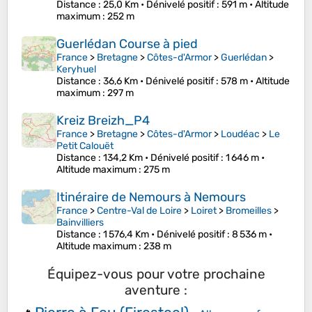
Distance
: 25,0 Km •
Dénivelé positif
: 591 m •
Altitude
maximum
: 252 m
Guerlédan Course à pied
France
>
Bretagne
>
Côtes-d'Armor
>
Guerlédan
>
Keryhuel
Distance
: 36,6 Km •
Dénivelé positif
: 578 m •
Altitude
maximum
: 297 m
Kreiz Breizh_P4
France
>
Bretagne
>
Côtes-d'Armor
>
Loudéac
>
Le
Petit Calouët
Distance
: 134,2 Km •
Dénivelé positif
: 1 646 m •
Altitude maximum
: 275 m
Itinéraire de Nemours à Nemours
France
>
Centre-Val de Loire
>
Loiret
>
Bromeilles
>
Bainvilliers
Distance
: 1 576,4 Km •
Dénivelé positif
: 8 536 m •
Altitude maximum
: 238 m
Équipez-vous pour votre prochaine
aventure :