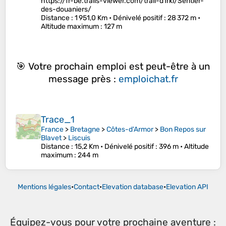
https://fr-be.trails-viewer.com/trail-d1rkl/Sentier-
des-douaniers/
Distance
: 1 951,0 Km •
Dénivelé positif
: 28 372 m •
Altitude maximum
: 127 m
🎯 Votre prochain emploi est peut-être à un
message près :
emploichat.fr
Trace_1
France
>
Bretagne
>
Côtes-d'Armor
>
Bon Repos sur
Blavet
>
Liscuis
Distance
: 15,2 Km •
Dénivelé positif
: 396 m •
Altitude
maximum
: 244 m
Mentions légales
•
Contact
•
Elevation database
•
Elevation API
Équipez-vous pour votre prochaine aventure :