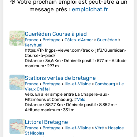
🎯 Votre prochain emploi est peut-être à un
message près :
emploichat.fr
Guerlédan Course à pied
France
>
Bretagne
>
Côtes-d'Armor
>
Guerlédan
>
Keryhuel
https://fr-fr.gps-viewer.com/track-ljtf3/Guerlédan-
Course-à-pied/
Distance
: 36,6 Km •
Dénivelé positif
: 577 m •
Altitude
maximum
: 297 m
Stations vertes de bretagne
France
>
Bretagne
>
Ille-et-Vilaine
>
Combourg
>
Le
Vieux Châtel
Vélo. En aller simple entre La Chapelle-aux-
Filtzméens et Combourg. #
Vélo
Distance
: 887,7 Km •
Dénivelé positif
: 8 352 m •
Altitude maximum
: 331 m
Littoral Bretagne
France
>
Bretagne
>
Ille-et-Vilaine
>
Vitré
>
Hospice
St Nicolas