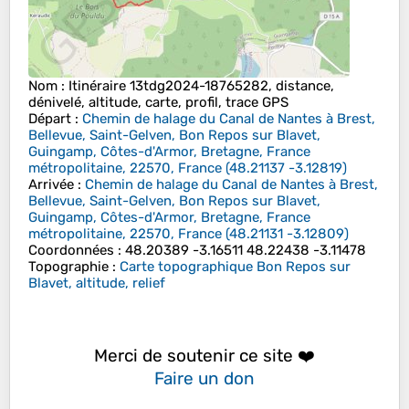
Nom
: Itinéraire 13tdg2024-18765282, distance,
dénivelé, altitude, carte, profil, trace GPS
Départ
:
Chemin de halage du Canal de Nantes à Brest,
Bellevue, Saint-Gelven, Bon Repos sur Blavet,
Guingamp, Côtes-d'Armor, Bretagne, France
métropolitaine, 22570, France
(
48.21137
-3.12819
)
Arrivée
:
Chemin de halage du Canal de Nantes à Brest,
Bellevue, Saint-Gelven, Bon Repos sur Blavet,
Guingamp, Côtes-d'Armor, Bretagne, France
métropolitaine, 22570, France
(
48.21131
-3.12809
)
Coordonnées
:
48.20389 -3.16511 48.22438 -3.11478
Topographie
:
Carte topographique Bon Repos sur
Blavet, altitude, relief
Merci de soutenir ce site ❤️
Faire un don