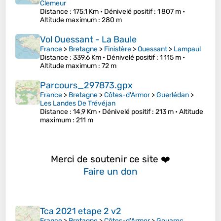
Clemeur
Distance
: 175,1 Km •
Dénivelé positif
: 1 807 m •
Altitude maximum
: 280 m
Vol Ouessant - La Baule
France
>
Bretagne
>
Finistère
>
Ouessant
>
Lampaul
Distance
: 339,6 Km •
Dénivelé positif
: 1 115 m •
Altitude maximum
: 72 m
Parcours_297873.gpx
France
>
Bretagne
>
Côtes-d'Armor
>
Guerlédan
>
Les Landes De Trévéjan
Distance
: 14,9 Km •
Dénivelé positif
: 213 m •
Altitude
maximum
: 211 m
Merci de soutenir ce site ❤️
Faire un don
Tca 2021 etape 2 v2
France
>
Bretagne
>
Côtes-d'Armor
>
Gouarec