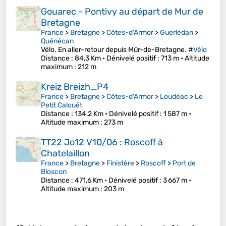
Gouarec - Pontivy au départ de Mur de
Bretagne
France
>
Bretagne
>
Côtes-d'Armor
>
Guerlédan
>
Quénécan
Vélo. En aller-retour depuis Mûr-de-Bretagne. #
Vélo
Distance
: 84,3 Km •
Dénivelé positif
: 713 m •
Altitude
maximum
: 212 m
Kreiz Breizh_P4
France
>
Bretagne
>
Côtes-d'Armor
>
Loudéac
>
Le
Petit Calouët
Distance
: 134,2 Km •
Dénivelé positif
: 1 587 m •
Altitude maximum
: 273 m
TT22 Jo12 V10/06 : Roscoff à
Chatelaillon
France
>
Bretagne
>
Finistère
>
Roscoff
>
Port de
Bloscon
Distance
: 471,6 Km •
Dénivelé positif
: 3 667 m •
Altitude maximum
: 203 m