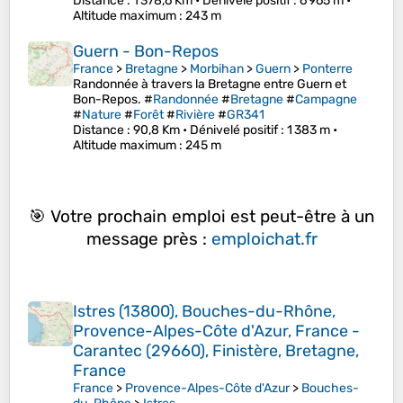
Distance
: 1 378,6 Km •
Dénivelé positif
: 6 965 m •
Altitude maximum
: 243 m
Guern - Bon-Repos
France
>
Bretagne
>
Morbihan
>
Guern
>
Ponterre
Randonnée à travers la Bretagne entre Guern et
Bon-Repos. #
Randonnée
#
Bretagne
#
Campagne
#
Nature
#
Forêt
#
Rivière
#
GR341
Distance
: 90,8 Km •
Dénivelé positif
: 1 383 m •
Altitude maximum
: 245 m
🎯 Votre prochain emploi est peut-être à un
message près :
emploichat.fr
Istres (13800), Bouches-du-Rhône,
Provence-Alpes-Côte d'Azur, France -
Carantec (29660), Finistère, Bretagne,
France
France
>
Provence-Alpes-Côte d'Azur
>
Bouches-