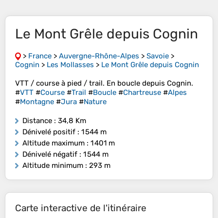
Le Mont Grêle depuis Cognin
>
France
>
Auvergne-Rhône-Alpes
>
Savoie
>
Cognin
>
Les Mollasses
>
Le Mont Grêle depuis Cognin
VTT / course à pied / trail. En boucle depuis Cognin.
#
VTT
#
Course
#
Trail
#
Boucle
#
Chartreuse
#
Alpes
#
Montagne
#
Jura
#
Nature
Distance
: 34,8 Km
Dénivelé positif
: 1 544 m
Altitude maximum
: 1 401 m
Dénivelé négatif
: 1 544 m
Altitude minimum
: 293 m
Carte interactive de l'itinéraire