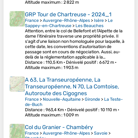
Altitude maximum
: 2 822 m
GRP Tour de Chartreuse - 2024_1
France
>
Auvergne-Rhône-Alpes
>
Isère
>
Le
Sappey-en-Chartreuse
>
Les Beauches
Attention, entre le col de Bellefont et l'Alpette de la
dame l'itinéraire traverse une propriété privée. Il
s'agit d'une liaison non homologuée pour laquelle, à
cette date, les conventions d'autorisation de
passage sont en cours de négociation. Aussi, au-
delà de la réglementation applicable à la…
Distance
: 110,5 Km •
Dénivelé positif
: 6 672 m •
Altitude maximum
: 1 903 m
A 63, La Transeuropéenne, La
Transeuropéenne, N 70, La Comtoise,
Autoroute des Cigognes
France
>
Nouvelle-Aquitaine
>
Gironde
>
La Teste-
de-Buch
Distance
: 963,4 Km •
Dénivelé positif
: 10 110 m •
Altitude maximum
: 1 009 m
Col du Granier - Chambéry
France
>
Auvergne-Rhône-Alpes
>
Savoie
>