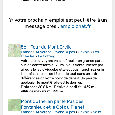
🎯 Votre prochain emploi est peut-être à un
message près :
emploichat.fr
56 - Tour du Mont Grelle
France
>
Auvergne-Rhône-Alpes
>
Savoie
>
Les
Échelles
>
Le Cotterg
Votre tour savoyard va se dérouler en grande partie
sur les contreforts du Jura ! Vous contournerez par
ailleurs le lac d'Aiguebelette et vous franchirez enfin
le chaînon au col de l'Epine, le tout dans un ordre
différent selon votre point de départ.Un peu de
géologie : le mont Grelle est le dernier…
Distance
: 60,8 Km •
Dénivelé positif
: 1 439 m •
Altitude maximum
: 996 m
Mont Outheran par le Pas des
Fontanieux et le Col du Planet
France
>
Auvergne-Rhône-Alpes
>
Savoie
>
Saint-