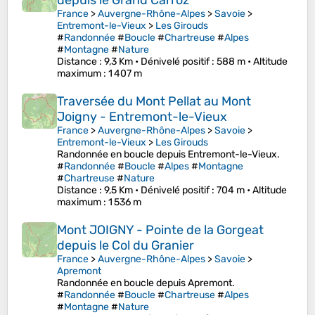
depuis le Grand Carroz
France
>
Auvergne-Rhône-Alpes
>
Savoie
>
Entremont-le-Vieux
>
Les Girouds
#
Randonnée
#
Boucle
#
Chartreuse
#
Alpes
#
Montagne
#
Nature
Distance
: 9,3 Km •
Dénivelé positif
: 588 m •
Altitude
maximum
: 1 407 m
Traversée du Mont Pellat au Mont
Joigny - Entremont-le-Vieux
France
>
Auvergne-Rhône-Alpes
>
Savoie
>
Entremont-le-Vieux
>
Les Girouds
Randonnée en boucle depuis Entremont-le-Vieux.
#
Randonnée
#
Boucle
#
Alpes
#
Montagne
#
Chartreuse
#
Nature
Distance
: 9,5 Km •
Dénivelé positif
: 704 m •
Altitude
maximum
: 1 536 m
Mont JOIGNY - Pointe de la Gorgeat
depuis le Col du Granier
France
>
Auvergne-Rhône-Alpes
>
Savoie
>
Apremont
Randonnée en boucle depuis Apremont.
#
Randonnée
#
Boucle
#
Chartreuse
#
Alpes
#
Montagne
#
Nature