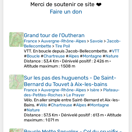
Merci de soutenir ce site ❤️
Faire un don
Grand tour de l'Outheran
France
>
Auvergne-Rhône-Alpes
>
Savoie
>
Jacob-
Bellecombette
>
Tire Poil
VTT. En boucle depuis Jacob-Bellecombette. #
VTT
#
Boucle
#
Chartreuse
#
Alpes
#
Montagne
#
Nature
Distance
: 53,4 Km •
Dénivelé positif
: 2 426 m •
Altitude maximum
: 1 508 m
Sur les pas des huguenots - De Saint-
Bernard du Touvet à Aix-les-bains
France
>
Auvergne-Rhône-Alpes
>
Isère
>
Plateau-
des-Petites-Roches
>
Le Prayer
Vélo. En aller simple entre Saint-Bernard et Aix-les-
Bains. #
Vélo
#
Chartreuse
#
Alpes
#
Montagne
#
Nature
Distance
: 57,5 Km •
Dénivelé positif
: 613 m •
Altitude
maximum
: 1 071 m
Boucle Motte Servolex - Col du crucifix -