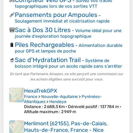
🚴
-
Suivez vos traces
topographiques lors de vos sorties VTT
Pansements pour Ampoules
🩹
-
Soulagement immédiat et cicatrisation rapide
Sac à Dos 30 Litres
🎒
-
Volume idéal pour une
journée d'exploration topographique
Piles Rechargeables
🔋
-
Alimentation durable
pour GPS et lampes de poche
Sac d'Hydratation Trail
🥤
-
Système de
boisson intégré pour un accès rapide sans s'arrêter
En tant que Partenaire Amazon, ce site perçoit une commission sur
les achats éligibles sans surcoût pour vous.
HexaTrekGPX
France
>
Nouvelle-Aquitaine
>
Pyrénées-
Atlantiques
>
Hendaye
Distance
: 2 688,3 Km •
Dénivelé positif
: 137 784 m •
Altitude maximum
: 2 949 m
Merlimont (62155), Pas-de-Calais,
Hauts-de-France, France - Nice