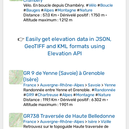
Chambéry
Vélo. En boucle depuis Chambéry. #
Vélo
#
Boucle
#
Bauges
#
Alpes
#
Montagne
#
Nature
Distance
: 57,0 Km •
Dénivelé positif
: 1 750 m •
Altitude maximum
: 1 212 m
👉
Easily
get elevation data in JSON,
GeoTIFF and KML formats
using
Elevation API
GR 9 de Yenne (Savoie) à Grenoble
(Isère)
France
>
Auvergne-Rhône-Alpes
>
Savoie
>
Yenne
Randonnée entre Yenne et Grenoble. #
Randonnée
#
GR9
#
Chartreuse
#
Alpes
#
Montagne
#
Nature
Distance
: 119,1 Km •
Dénivelé positif
: 6 302 m •
Altitude maximum
: 1 901 m
GR738 Traversée de Haute Belledonne
France
>
Auvergne-Rhône-Alpes
>
Isère
>
Vizille
Retrouvez sur le topoguide Haute traversée de