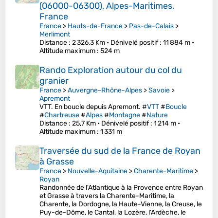
(06000-06300), Alpes-Maritimes,
France
France
>
Hauts-de-France
>
Pas-de-Calais
>
Merlimont
Distance
: 2 326,3 Km •
Dénivelé positif
: 11 884 m •
Altitude maximum
: 524 m
Rando Exploration autour du col du
granier
France
>
Auvergne-Rhône-Alpes
>
Savoie
>
Apremont
VTT. En boucle depuis Apremont. #
VTT
#
Boucle
#
Chartreuse
#
Alpes
#
Montagne
#
Nature
Distance
: 25,7 Km •
Dénivelé positif
: 1 214 m •
Altitude maximum
: 1 331 m
Traversée du sud de la France de Royan
à Grasse
France
>
Nouvelle-Aquitaine
>
Charente-Maritime
>
Royan
Randonnée de l'Atlantique à la Provence entre Royan
et Grasse à travers la Charente-Maritime, la
Charente, la Dordogne, la Haute-Vienne, la Creuse, le
Puy-de-Dôme, le Cantal, la Lozère, l'Ardèche, le