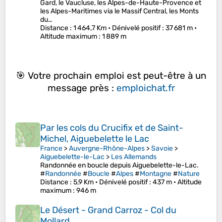
Gard, le Vaucluse, les Alpes-de-Haute-Provence et
les Alpes-Maritimes via le Massif Central, les Monts
du…
Distance
: 1 464,7 Km •
Dénivelé positif
: 37 681 m •
Altitude maximum
: 1 889 m
🎯 Votre prochain emploi est peut-être à un
message près :
emploichat.fr
Par les cols du Crucifix et de Saint-
Michel, Aiguebelette le Lac
France
>
Auvergne-Rhône-Alpes
>
Savoie
>
Aiguebelette-le-Lac
>
Les Allemands
Randonnée en boucle depuis Aiguebelette-le-Lac.
#
Randonnée
#
Boucle
#
Alpes
#
Montagne
#
Nature
Distance
: 5,9 Km •
Dénivelé positif
: 437 m •
Altitude
maximum
: 946 m
Le Désert - Grand Carroz - Col du
Mollard