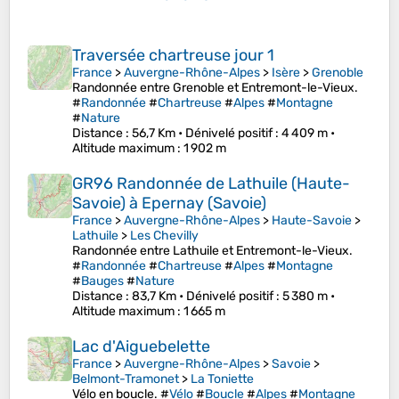
Traversée chartreuse jour 1
France
>
Auvergne-Rhône-Alpes
>
Isère
>
Grenoble
Randonnée entre Grenoble et Entremont-le-Vieux.
#
Randonnée
#
Chartreuse
#
Alpes
#
Montagne
#
Nature
Distance
: 56,7 Km •
Dénivelé positif
: 4 409 m •
Altitude maximum
: 1 902 m
GR96 Randonnée de Lathuile (Haute-
Savoie) à Epernay (Savoie)
France
>
Auvergne-Rhône-Alpes
>
Haute-Savoie
>
Lathuile
>
Les Chevilly
Randonnée entre Lathuile et Entremont-le-Vieux.
#
Randonnée
#
Chartreuse
#
Alpes
#
Montagne
#
Bauges
#
Nature
Distance
: 83,7 Km •
Dénivelé positif
: 5 380 m •
Altitude maximum
: 1 665 m
Lac d'Aiguebelette
France
>
Auvergne-Rhône-Alpes
>
Savoie
>
Belmont-Tramonet
>
La Toniette
Vélo en boucle. #
Vélo
#
Boucle
#
Alpes
#
Montagne