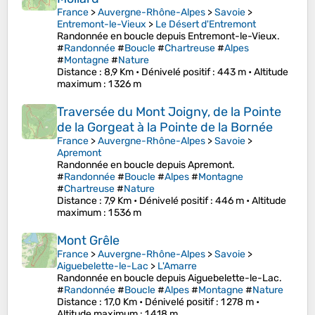
France
>
Auvergne-Rhône-Alpes
>
Savoie
>
Entremont-le-Vieux
>
Le Désert d'Entremont
Randonnée en boucle depuis Entremont-le-Vieux.
#
Randonnée
#
Boucle
#
Chartreuse
#
Alpes
#
Montagne
#
Nature
Distance
: 8,9 Km •
Dénivelé positif
: 443 m •
Altitude
maximum
: 1 326 m
Traversée du Mont Joigny, de la Pointe
de la Gorgeat à la Pointe de la Bornée
France
>
Auvergne-Rhône-Alpes
>
Savoie
>
Apremont
Randonnée en boucle depuis Apremont.
#
Randonnée
#
Boucle
#
Alpes
#
Montagne
#
Chartreuse
#
Nature
Distance
: 7,9 Km •
Dénivelé positif
: 446 m •
Altitude
maximum
: 1 536 m
Mont Grêle
France
>
Auvergne-Rhône-Alpes
>
Savoie
>
Aiguebelette-le-Lac
>
L'Amarre
Randonnée en boucle depuis Aiguebelette-le-Lac.
#
Randonnée
#
Boucle
#
Alpes
#
Montagne
#
Nature
Distance
: 17,0 Km •
Dénivelé positif
: 1 278 m •
Altitude maximum
: 1 418 m