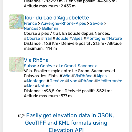
Distance
: 7 132,9 Km •
Dénivelé positif
: 44 603 m •
Altitude maximum
: 2 433 m
Tour du Lac d'Aiguebelette
France
>
Auvergne-Rhône-Alpes
>
Savoie
>
Nances
>
Bellemin
Course à pied / trail. En boucle depuis Nances.
#
Course
#
Trail
#
Boucle
#
Alpes
#
Montagne
#
Nature
Distance
: 16,8 Km •
Dénivelé positif
: 213 m •
Altitude
maximum
: 414 m
Via Rhôna
Suisse
>
Genève
>
Le Grand-Saconnex
Vélo. En aller simple entre Le Grand-Saconnex et
Palavas-les-Flots. #
Vélo
#
ViaRhôna
#
Alpes
#
Montagne
#
Genève
#
Lyon
#
Rhône
#
Méditerranée
#
Mer
#
Nature
Distance
: 698,8 Km •
Dénivelé positif
: 3 521 m •
Altitude maximum
: 577 m
👉
Easily
get elevation data in JSON,
GeoTIFF and KML formats
using
Elevation API