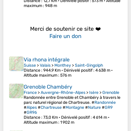
Distance
: 12,7 Km •
Dénivelé positif
: 573 m •
Altitude
maximum
: 948 m
Merci de soutenir ce site ❤️
Faire un don
Via rhona intégrale
Suisse
>
Valais
>
Monthey
>
Saint-Gingolph
Distance
: 944,9 Km •
Dénivelé positif
: 4 638 m •
Altitude maximum
: 576 m
Grenoble Chambéry
France
>
Auvergne-Rhône-Alpes
>
Isère
>
Grenoble
Randonnée entre Grenoble et Chambéry à travers le
parc naturel régional de Chartreuse. #
Randonnée
#
Alpes
#
Chartreuse
#
Montagne
#
Nature
#
GR9
#
GR96
Distance
: 73,0 Km •
Dénivelé positif
: 4 614 m •
Altitude maximum
: 1 902 m