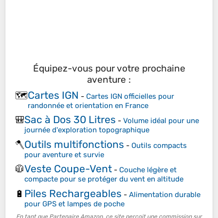
Équipez-vous pour votre prochaine
aventure :
Cartes IGN
🗺️
-
Cartes IGN officielles pour
randonnée et orientation en France
Sac à Dos 30 Litres
🎒
-
Volume idéal pour une
journée d'exploration topographique
Outils multifonctions
🪓
-
Outils compacts
pour aventure et survie
Veste Coupe-Vent
🧥
-
Couche légère et
compacte pour se protéger du vent en altitude
Piles Rechargeables
🔋
-
Alimentation durable
pour GPS et lampes de poche
En tant que Partenaire Amazon, ce site perçoit une commission sur