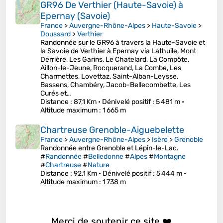
GR96 De Verthier (Haute-Savoie) à
Epernay (Savoie)
France
>
Auvergne-Rhône-Alpes
>
Haute-Savoie
>
Doussard
>
Verthier
Randonnée sur le GR96 à travers la Haute-Savoie et
la Savoie de Verthier à Epernay via Lathuile, Mont
Derrière, Les Garins, Le Chatelard, La Compôte,
Aillon-le-Jeune, Rocquerand, La Combe, Les
Charmettes, Lovettaz, Saint-Alban-Leysse,
Bassens, Chambéry, Jacob-Bellecombette, Les
Curés et…
Distance
: 87,1 Km •
Dénivelé positif
: 5 481 m •
Altitude maximum
: 1 665 m
Chartreuse Grenoble-Aiguebelette
France
>
Auvergne-Rhône-Alpes
>
Isère
>
Grenoble
Randonnée entre Grenoble et Lépin-le-Lac.
#
Randonnée
#
Belledonne
#
Alpes
#
Montagne
#
Chartreuse
#
Nature
Distance
: 92,1 Km •
Dénivelé positif
: 5 444 m •
Altitude maximum
: 1 738 m
Merci de soutenir ce site ❤️