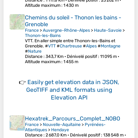
Distance
: 1 117,8 Km •
Dénivelé positif
: 25 262 m •
Altitude maximum
: 1 430 m
Chemins du soleil - Thonon les bains -
Grenoble
France
>
Auvergne-Rhône-Alpes
>
Haute-Savoie
>
Thonon-les-Bains
VTT. En aller simple entre Thonon-les-Bains et
Grenoble. #
VTT
#
Chartreuse
#
Alpes
#
Montagne
#
Nature
Distance
: 343,7 Km •
Dénivelé positif
: 11 095 m •
Altitude maximum
: 1 455 m
👉
Easily
get elevation data in JSON,
GeoTIFF and KML formats
using
Elevation API
Hexatrek_Parcours_Complet_NOBO
France
>
Nouvelle-Aquitaine
>
Pyrénées-
Atlantiques
>
Hendaye
Distance
: 2 687,0 Km •
Dénivelé positif
: 138 548 m •