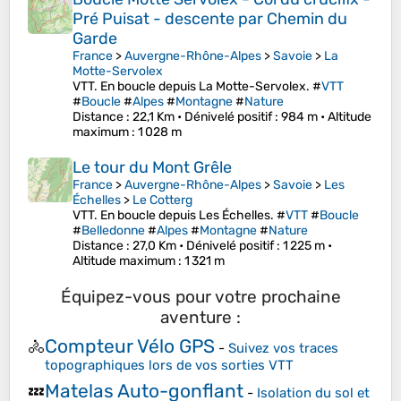
Pré Puisat - descente par Chemin du
Garde
France
>
Auvergne-Rhône-Alpes
>
Savoie
>
La
Motte-Servolex
VTT. En boucle depuis La Motte-Servolex. #
VTT
#
Boucle
#
Alpes
#
Montagne
#
Nature
Distance
: 22,1 Km •
Dénivelé positif
: 984 m •
Altitude
maximum
: 1 028 m
Le tour du Mont Grêle
France
>
Auvergne-Rhône-Alpes
>
Savoie
>
Les
Échelles
>
Le Cotterg
VTT. En boucle depuis Les Échelles. #
VTT
#
Boucle
#
Belledonne
#
Alpes
#
Montagne
#
Nature
Distance
: 27,0 Km •
Dénivelé positif
: 1 225 m •
Altitude maximum
: 1 321 m
Équipez-vous pour votre prochaine
aventure :
Compteur Vélo GPS
🚴
-
Suivez vos traces
topographiques lors de vos sorties VTT
Matelas Auto-gonflant
💤
-
Isolation du sol et