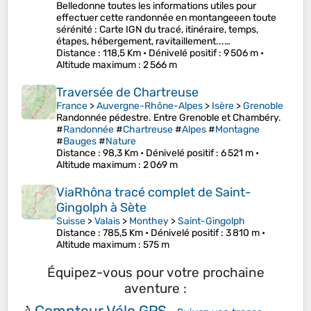
Belledonne toutes les informations utiles pour
effectuer cette randonnée en montangeeen toute
sérénité : Carte IGN du tracé, itinéraire, temps,
étapes, hébergement, ravitaillement...…
Distance
: 118,5 Km •
Dénivelé positif
: 9 506 m •
Altitude maximum
: 2 566 m
Traversée de Chartreuse
France
>
Auvergne-Rhône-Alpes
>
Isère
>
Grenoble
Randonnée pédestre. Entre Grenoble et Chambéry.
#
Randonnée
#
Chartreuse
#
Alpes
#
Montagne
#
Bauges
#
Nature
Distance
: 98,3 Km •
Dénivelé positif
: 6 521 m •
Altitude maximum
: 2 069 m
ViaRhôna tracé complet de Saint-
Gingolph à Sète
Suisse
>
Valais
>
Monthey
>
Saint-Gingolph
Distance
: 785,5 Km •
Dénivelé positif
: 3 810 m •
Altitude maximum
: 575 m
Équipez-vous pour votre prochaine
aventure :
Compteur Vélo GPS