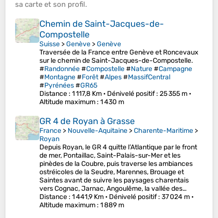
sa
carte
et son
profil
.
Chemin de Saint-Jacques-de-
Compostelle
Suisse
>
Genève
>
Genève
Traversée de la France entre Genève et Roncevaux
sur le chemin de Saint-Jacques-de-Compostelle.
#
Randonnée
#
Compostelle
#
Nature
#
Campagne
#
Montagne
#
Forêt
#
Alpes
#
MassifCentral
#
Pyrénées
#
GR65
Distance
: 1 117,8 Km •
Dénivelé positif
: 25 355 m •
Altitude maximum
: 1 430 m
GR 4 de Royan à Grasse
France
>
Nouvelle-Aquitaine
>
Charente-Maritime
>
Royan
Depuis Royan, le GR 4 quitte l’Atlantique par le front
de mer, Pontaillac, Saint-Palais-sur-Mer et les
pinèdes de la Coubre, puis traverse les ambiances
ostréicoles de la Seudre, Marennes, Brouage et
Saintes avant de suivre les paysages charentais
vers Cognac, Jarnac, Angoulême, la vallée des…
Distance
: 1 441,9 Km •
Dénivelé positif
: 37 024 m •
Altitude maximum
: 1 889 m