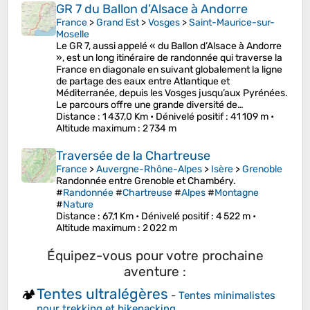
GR 7 du Ballon d’Alsace à Andorre
France
>
Grand Est
>
Vosges
>
Saint-Maurice-sur-
Moselle
Le GR 7, aussi appelé « du Ballon d’Alsace à Andorre
», est un long itinéraire de randonnée qui traverse la
France en diagonale en suivant globalement la ligne
de partage des eaux entre Atlantique et
Méditerranée, depuis les Vosges jusqu’aux Pyrénées.
Le parcours offre une grande diversité de…
Distance
: 1 437,0 Km •
Dénivelé positif
: 41 109 m •
Altitude maximum
: 2 734 m
Traversée de la Chartreuse
France
>
Auvergne-Rhône-Alpes
>
Isère
>
Grenoble
Randonnée entre Grenoble et Chambéry.
#
Randonnée
#
Chartreuse
#
Alpes
#
Montagne
#
Nature
Distance
: 67,1 Km •
Dénivelé positif
: 4 522 m •
Altitude maximum
: 2 022 m
Équipez-vous pour votre prochaine
aventure :
Tentes ultralégères
🏕️
-
Tentes minimalistes
pour trekking et bikepacking