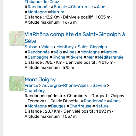
Thibaud-de-Couz
#
Randonnée
#
Boucle
#
Chartreuse
#
Alpes
#
Montagne
#
Nature
Distance
: 12,2 Km •
Dénivelé positif
: 1 035 m •
Altitude maximum
: 1 673 m
ViaRhôna complète de Saint-Gingolph à
Sète
Suisse
>
Valais
>
Monthey
>
Saint-Gingolph
#
Randonnée
#
Vélo
#
Alpes
#
Montagne
#
Nature
#
Campagne
#
Rhône
#
Rivière
#
Mer
#
Méditerranée
Distance
: 785,7 Km •
Dénivelé positif
: 4 015 m •
Altitude maximum
: 575 m
Mont Joigny
France
>
Auvergne-Rhône-Alpes
>
Savoie
>
Chambéry
Randonnée pédestre. Chambery - Gorgeat - Joigny
- Tencovaz - Col de l'Alpette. #
Randonnée
#
Alpes
#
Montagne
#
Bauges
#
Chartreuse
#
Nature
Distance
: 20,7 Km •
Dénivelé positif
: 1 893 m •
Altitude maximum
: 1 537 m