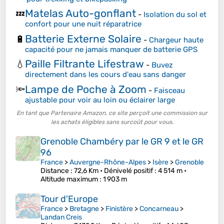
Matelas Auto-gonflant
💤
-
Isolation du sol et
confort pour une nuit réparatrice
Batterie Externe Solaire
🔋
-
Chargeur haute
capacité pour ne jamais manquer de batterie GPS
Paille Filtrante Lifestraw
💧
-
Buvez
directement dans les cours d'eau sans danger
Lampe de Poche à Zoom
🔦
-
Faisceau
ajustable pour voir au loin ou éclairer large
En tant que Partenaire Amazon, ce site perçoit une commission sur
les achats éligibles sans surcoût pour vous.
Grenoble Chambéry par le GR 9 et le GR
96
France
>
Auvergne-Rhône-Alpes
>
Isère
>
Grenoble
Distance
: 72,6 Km •
Dénivelé positif
: 4 514 m •
Altitude maximum
: 1 903 m
Tour d'Europe
France
>
Bretagne
>
Finistère
>
Concarneau
>
Landan Creis