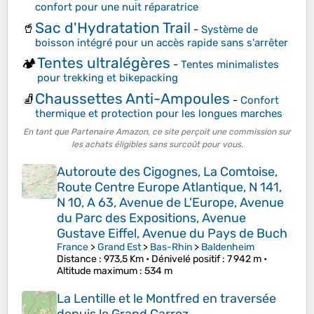
confort pour une nuit réparatrice
Sac d'Hydratation Trail
🥤
-
Système de
boisson intégré pour un accès rapide sans s'arrêter
Tentes ultralégères
🏕️
-
Tentes minimalistes
pour trekking et bikepacking
Chaussettes Anti-Ampoules
🧦
-
Confort
thermique et protection pour les longues marches
En tant que Partenaire Amazon, ce site perçoit une commission sur
les achats éligibles sans surcoût pour vous.
Autoroute des Cigognes, La Comtoise,
Route Centre Europe Atlantique, N 141,
N 10, A 63, Avenue de L'Europe, Avenue
du Parc des Expositions, Avenue
Gustave Eiffel, Avenue du Pays de Buch
France
>
Grand Est
>
Bas-Rhin
>
Baldenheim
Distance
: 973,5 Km •
Dénivelé positif
: 7 942 m •
Altitude maximum
: 534 m
La Lentille et le Montfred en traversée