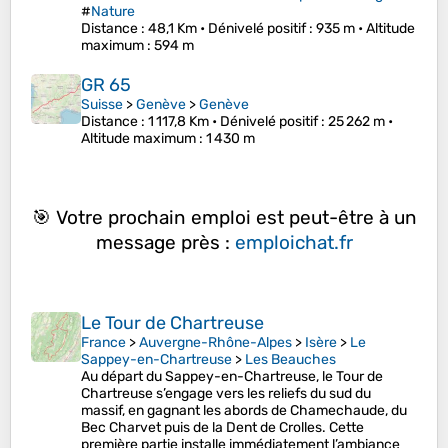
#
Nature
Distance
: 48,1 Km •
Dénivelé positif
: 935 m •
Altitude
maximum
: 594 m
GR 65
Suisse
>
Genève
>
Genève
Distance
: 1 117,8 Km •
Dénivelé positif
: 25 262 m •
Altitude maximum
: 1 430 m
🎯 Votre prochain emploi est peut-être à un
message près :
emploichat.fr
Le Tour de Chartreuse
France
>
Auvergne-Rhône-Alpes
>
Isère
>
Le
Sappey-en-Chartreuse
>
Les Beauches
Au départ du Sappey-en-Chartreuse, le Tour de
Chartreuse s’engage vers les reliefs du sud du
massif, en gagnant les abords de Chamechaude, du
Bec Charvet puis de la Dent de Crolles. Cette
première partie installe immédiatement l’ambiance