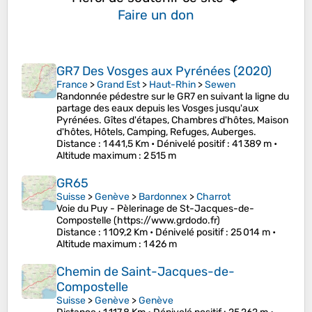
Faire un don
GR7 Des Vosges aux Pyrénées (2020)
France
>
Grand Est
>
Haut-Rhin
>
Sewen
Randonnée pédestre sur le GR7 en suivant la ligne du
partage des eaux depuis les Vosges jusqu'aux
Pyrénées. Gîtes d'étapes, Chambres d'hôtes, Maison
d'hôtes, Hôtels, Camping, Refuges, Auberges.
Distance
: 1 441,5 Km •
Dénivelé positif
: 41 389 m •
Altitude maximum
: 2 515 m
GR65
Suisse
>
Genève
>
Bardonnex
>
Charrot
Voie du Puy - Pèlerinage de St-Jacques-de-
Compostelle (https://www.grdodo.fr)
Distance
: 1 109,2 Km •
Dénivelé positif
: 25 014 m •
Altitude maximum
: 1 426 m
Chemin de Saint-Jacques-de-
Compostelle
Suisse
>
Genève
>
Genève