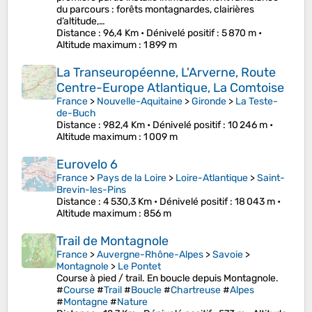
du parcours : forêts montagnardes, clairières
d’altitude,…
Distance
: 96,4 Km •
Dénivelé positif
: 5 870 m •
Altitude maximum
: 1 899 m
La Transeuropéenne, L'Arverne, Route
Centre-Europe Atlantique, La Comtoise
France
>
Nouvelle-Aquitaine
>
Gironde
>
La Teste-
de-Buch
Distance
: 982,4 Km •
Dénivelé positif
: 10 246 m •
Altitude maximum
: 1 009 m
Eurovelo 6
France
>
Pays de la Loire
>
Loire-Atlantique
>
Saint-
Brevin-les-Pins
Distance
: 4 530,3 Km •
Dénivelé positif
: 18 043 m •
Altitude maximum
: 856 m
Trail de Montagnole
France
>
Auvergne-Rhône-Alpes
>
Savoie
>
Montagnole
>
Le Pontet
Course à pied / trail. En boucle depuis Montagnole.
#
Course
#
Trail
#
Boucle
#
Chartreuse
#
Alpes
#
Montagne
#
Nature