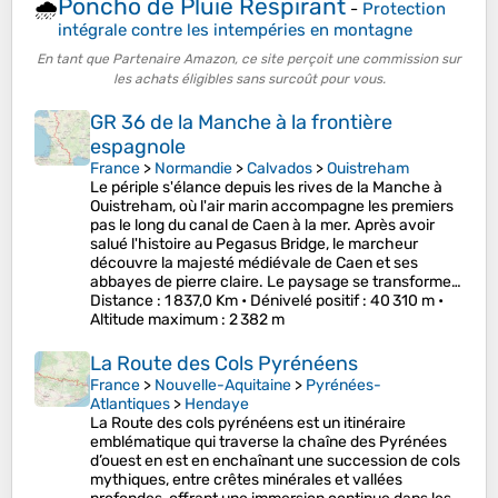
Poncho de Pluie Respirant
🌧️
-
Protection
intégrale contre les intempéries en montagne
En tant que Partenaire Amazon, ce site perçoit une commission sur
les achats éligibles sans surcoût pour vous.
GR 36 de la Manche à la frontière
espagnole
France
>
Normandie
>
Calvados
>
Ouistreham
Le périple s'élance depuis les rives de la Manche à
Ouistreham, où l'air marin accompagne les premiers
pas le long du canal de Caen à la mer. Après avoir
salué l'histoire au Pegasus Bridge, le marcheur
découvre la majesté médiévale de Caen et ses
abbayes de pierre claire. Le paysage se transforme…
Distance
: 1 837,0 Km •
Dénivelé positif
: 40 310 m •
Altitude maximum
: 2 382 m
La Route des Cols Pyrénéens
France
>
Nouvelle-Aquitaine
>
Pyrénées-
Atlantiques
>
Hendaye
La Route des cols pyrénéens est un itinéraire
emblématique qui traverse la chaîne des Pyrénées
d’ouest en est en enchaînant une succession de cols
mythiques, entre crêtes minérales et vallées