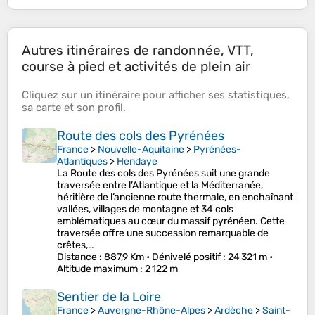
Autres itinéraires de randonnée, VTT,
course à pied et activités de plein air
Cliquez sur un
itinéraire
pour afficher ses
statistiques
,
sa
carte
et son
profil
.
Route des cols des Pyrénées
France
>
Nouvelle-Aquitaine
>
Pyrénées-
Atlantiques
>
Hendaye
La Route des cols des Pyrénées suit une grande
traversée entre l’Atlantique et la Méditerranée,
héritière de l’ancienne route thermale, en enchaînant
vallées, villages de montagne et 34 cols
emblématiques au cœur du massif pyrénéen. Cette
traversée offre une succession remarquable de
crêtes,…
Distance
: 887,9 Km •
Dénivelé positif
: 24 321 m •
Altitude maximum
: 2 122 m
Sentier de la Loire
France
>
Auvergne-Rhône-Alpes
>
Ardèche
>
Saint-