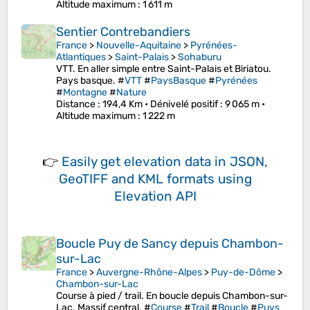
Altitude maximum
: 1 611 m
Sentier Contrebandiers
France
>
Nouvelle-Aquitaine
>
Pyrénées-
Atlantiques
>
Saint-Palais
>
Sohaburu
VTT. En aller simple entre Saint-Palais et Biriatou.
Pays basque. #
VTT
#
PaysBasque
#
Pyrénées
#
Montagne
#
Nature
Distance
: 194,4 Km •
Dénivelé positif
: 9 065 m •
Altitude maximum
: 1 222 m
👉
Easily
get elevation data in JSON,
GeoTIFF and KML formats
using
Elevation API
Boucle Puy de Sancy depuis Chambon-
sur-Lac
France
>
Auvergne-Rhône-Alpes
>
Puy-de-Dôme
>
Chambon-sur-Lac
Course à pied / trail. En boucle depuis Chambon-sur-
Lac. Massif central. #
Course
#
Trail
#
Boucle
#
Puys