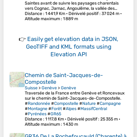
Saintes avant de suivre les paysages charentais
vers Cognac, Jarnac, Angoulême, la vallée des…
Distance
: 1 441,9 Km •
Dénivelé positif
: 37 024 m •
Altitude maximum
: 1 889 m
👉
Easily
get elevation data in JSON,
GeoTIFF and KML formats
using
Elevation API
Chemin de Saint-Jacques-de-
Compostelle
Suisse
>
Genève
>
Genève
Traversée de la France entre Genève et Roncevaux
sur le chemin de Saint-Jacques-de-Compostelle.
#
Randonnée
#
Compostelle
#
Nature
#
Campagne
#
Montagne
#
Forêt
#
Alpes
#
MassifCentral
#
Pyrénées
#
GR65
Distance
: 1 117,8 Km •
Dénivelé positif
: 25 355 m •
Altitude maximum
: 1 430 m
GR36 De La Rochefoucauld (Charente) à