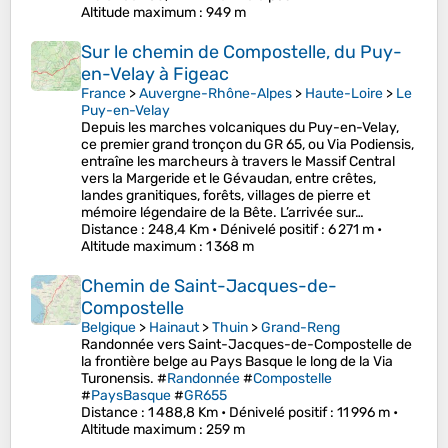
Altitude maximum
: 949 m
Sur le chemin de Compostelle, du Puy-
en-Velay à Figeac
France
>
Auvergne-Rhône-Alpes
>
Haute-Loire
>
Le
Puy-en-Velay
Depuis les marches volcaniques du Puy-en-Velay,
ce premier grand tronçon du GR 65, ou Via Podiensis,
entraîne les marcheurs à travers le Massif Central
vers la Margeride et le Gévaudan, entre crêtes,
landes granitiques, forêts, villages de pierre et
mémoire légendaire de la Bête. L’arrivée sur…
Distance
: 248,4 Km •
Dénivelé positif
: 6 271 m •
Altitude maximum
: 1 368 m
Chemin de Saint-Jacques-de-
Compostelle
Belgique
>
Hainaut
>
Thuin
>
Grand-Reng
Randonnée vers Saint-Jacques-de-Compostelle de
la frontière belge au Pays Basque le long de la Via
Turonensis. #
Randonnée
#
Compostelle
#
PaysBasque
#
GR655
Distance
: 1 488,8 Km •
Dénivelé positif
: 11 996 m •
Altitude maximum
: 259 m