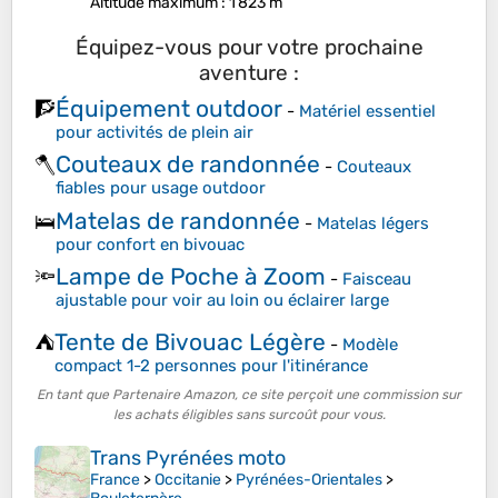
Altitude maximum
: 1 823 m
Équipez-vous pour votre prochaine
aventure :
Équipement outdoor
🧗
-
Matériel essentiel
pour activités de plein air
Couteaux de randonnée
🪓
-
Couteaux
fiables pour usage outdoor
Matelas de randonnée
🛌
-
Matelas légers
pour confort en bivouac
Lampe de Poche à Zoom
🔦
-
Faisceau
ajustable pour voir au loin ou éclairer large
Tente de Bivouac Légère
⛺
-
Modèle
compact 1-2 personnes pour l'itinérance
En tant que Partenaire Amazon, ce site perçoit une commission sur
les achats éligibles sans surcoût pour vous.
Trans Pyrénées moto
France
>
Occitanie
>
Pyrénées-Orientales
>