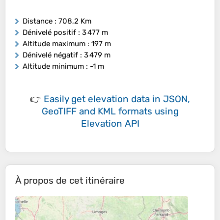
Distance
: 708,2 Km
Dénivelé positif
: 3 477 m
Altitude maximum
: 197 m
Dénivelé négatif
: 3 479 m
Altitude minimum
: -1 m
👉
Easily
get elevation data in JSON,
GeoTIFF and KML formats
using
Elevation API
À propos de cet itinéraire