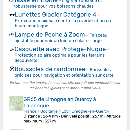
☕
-
Légèreté absolue et
robustesse pour vos boissons chaudes
Lunettes Glacier Catégorie 4
🕶️
-
Protection maximale contre la réverbération en
haute montagne
Lampe de Poche à Zoom
🔦
-
Faisceau
ajustable pour voir au loin ou éclairer large
Casquette avec Protège-Nuque
🧢
-
Protection solaire optimale pour les terrains
découverts
Boussoles de randonnée
🧭
-
Boussoles
précises pour navigation et orientation sur carte
En tant que Partenaire Amazon, ce site perçoit une commission sur
les achats éligibles sans surcoût pour vous.
GR65 de Limogne en Quercy à
Lalbenque
France
>
Occitanie
>
Lot
>
Limogne-en-Quercy
Distance
: 26,4 Km •
Dénivelé positif
: 267 m •
Altitude
maximum
: 327 m