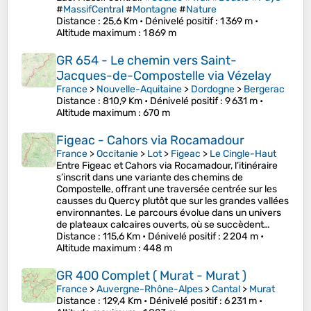
#
MassifCentral
#
Montagne
#
Nature
Distance
: 25,6 Km •
Dénivelé positif
: 1 369 m •
Altitude maximum
: 1 869 m
GR 654 - Le chemin vers Saint-
Jacques-de-Compostelle via Vézelay
France
>
Nouvelle-Aquitaine
>
Dordogne
>
Bergerac
Distance
: 810,9 Km •
Dénivelé positif
: 9 631 m •
Altitude maximum
: 670 m
Figeac - Cahors via Rocamadour
France
>
Occitanie
>
Lot
>
Figeac
>
Le Cingle-Haut
Entre Figeac et Cahors via Rocamadour, l’itinéraire
s’inscrit dans une variante des chemins de
Compostelle, offrant une traversée centrée sur les
causses du Quercy plutôt que sur les grandes vallées
environnantes. Le parcours évolue dans un univers
de plateaux calcaires ouverts, où se succèdent…
Distance
: 115,6 Km •
Dénivelé positif
: 2 204 m •
Altitude maximum
: 448 m
GR 400 Complet ( Murat - Murat )
France
>
Auvergne-Rhône-Alpes
>
Cantal
>
Murat
Distance
: 129,4 Km •
Dénivelé positif
: 6 231 m •