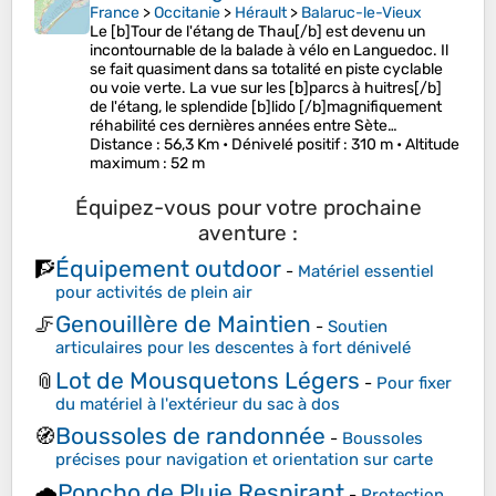
France
>
Occitanie
>
Hérault
>
Balaruc-le-Vieux
Le [b]Tour de l'étang de Thau[/b] est devenu un
incontournable de la balade à vélo en Languedoc. Il
se fait quasiment dans sa totalité en piste cyclable
ou voie verte. La vue sur les [b]parcs à huitres[/b]
de l'étang, le splendide [b]lido [/b]magnifiquement
réhabilité ces dernières années entre Sète…
Distance
: 56,3 Km •
Dénivelé positif
: 310 m •
Altitude
maximum
: 52 m
Équipez-vous pour votre prochaine
aventure :
Équipement outdoor
🧗
-
Matériel essentiel
pour activités de plein air
Genouillère de Maintien
🦵
-
Soutien
articulaires pour les descentes à fort dénivelé
Lot de Mousquetons Légers
📎
-
Pour fixer
du matériel à l'extérieur du sac à dos
Boussoles de randonnée
🧭
-
Boussoles
précises pour navigation et orientation sur carte
Poncho de Pluie Respirant
🌧️
-
Protection