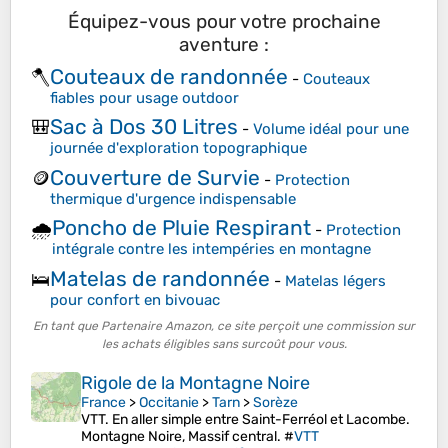
Équipez-vous pour votre prochaine
aventure :
Couteaux de randonnée
🪓
-
Couteaux
fiables pour usage outdoor
Sac à Dos 30 Litres
🎒
-
Volume idéal pour une
journée d'exploration topographique
Couverture de Survie
🪙
-
Protection
thermique d'urgence indispensable
Poncho de Pluie Respirant
🌧️
-
Protection
intégrale contre les intempéries en montagne
Matelas de randonnée
🛌
-
Matelas légers
pour confort en bivouac
En tant que Partenaire Amazon, ce site perçoit une commission sur
les achats éligibles sans surcoût pour vous.
Rigole de la Montagne Noire
France
>
Occitanie
>
Tarn
>
Sorèze
VTT. En aller simple entre Saint-Ferréol et Lacombe.
Montagne Noire, Massif central. #
VTT