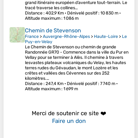
grand itinéraire européen d’aventure tout-terrain. Le
tracé traverse les collines…
Distance
: 402,9 Km •
Dénivelé positif
: 10 830 m •
Altitude maximum
: 1 086 m
Chemin de Stevenson
France
>
Auvergne-Rhône-Alpes
>
Haute-Loire
>
Le
Puy-en-Velay
Le Chemin de Stevenson ou chemin de grande
Randonnée GR70 - Commence dans la ville du Pur en
Vellay pour se terminer à Alès. Il chemine à travers
lesvastes plateaux volcaniques du Velay, les hautes
terres rudes du Gévaudan, le mont Lozère et les
crêtes et vallées des Cévennes sur des 252
kilomètres.…
Distance
: 247,4 Km •
Dénivelé positif
: 7 740 m •
Altitude maximum
: 1 699 m
Merci de soutenir ce site ❤️
Faire un don