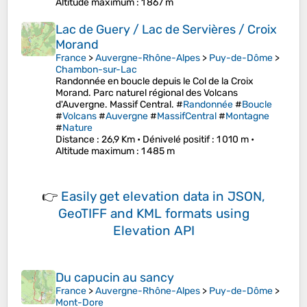
Altitude maximum
: 1 867 m
Lac de Guery / Lac de Servières / Croix
Morand
France
>
Auvergne-Rhône-Alpes
>
Puy-de-Dôme
>
Chambon-sur-Lac
Randonnée en boucle depuis le Col de la Croix
Morand. Parc naturel régional des Volcans
d'Auvergne. Massif Central. #
Randonnée
#
Boucle
#
Volcans
#
Auvergne
#
MassifCentral
#
Montagne
#
Nature
Distance
: 26,9 Km •
Dénivelé positif
: 1 010 m •
Altitude maximum
: 1 485 m
👉
Easily
get elevation data in JSON,
GeoTIFF and KML formats
using
Elevation API
Du capucin au sancy
France
>
Auvergne-Rhône-Alpes
>
Puy-de-Dôme
>
Mont-Dore