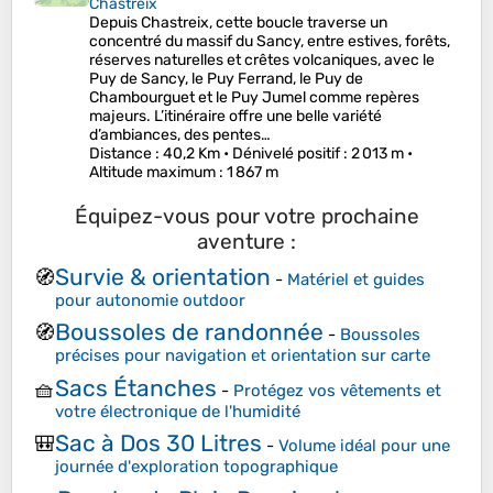
Chastreix
Depuis Chastreix, cette boucle traverse un
concentré du massif du Sancy, entre estives, forêts,
réserves naturelles et crêtes volcaniques, avec le
Puy de Sancy, le Puy Ferrand, le Puy de
Chambourguet et le Puy Jumel comme repères
majeurs. L’itinéraire offre une belle variété
d’ambiances, des pentes…
Distance
: 40,2 Km •
Dénivelé positif
: 2 013 m •
Altitude maximum
: 1 867 m
Équipez-vous pour votre prochaine
aventure :
Survie & orientation
🧭
-
Matériel et guides
pour autonomie outdoor
Boussoles de randonnée
🧭
-
Boussoles
précises pour navigation et orientation sur carte
Sacs Étanches
🧺
-
Protégez vos vêtements et
votre électronique de l'humidité
Sac à Dos 30 Litres
🎒
-
Volume idéal pour une
journée d'exploration topographique