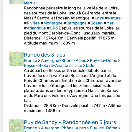
Martial
Randonnée pédestre le long de la vallée de la Loire,
des sources de la Loire jusqu'à Guérande, entre le
Massif Central et l'océan Atlantique. #
Loire
#
Nature
#
Rivière
#
Montagne
#
Campagne
#
Océan
#
Mer
#
Atlantique
#
GR3
Depuis les sources de la Loire, au
pied du Mont Gerbier-de-Jonc, jusqu’aux marais…
Distance
: 1 274,4 Km •
Dénivelé positif
: 17 873 m •
Altitude maximum
: 1 609 m
Rando des 3 lacs
France
>
Auvergne-Rhône-Alpes
>
Puy-de-Dôme
>
Besse-et-Saint-Anastaise
>
Le Stade
Au départ de Besse, cette boucle débute par la
traversée de la vallée du Ruisseau d'Anglard et du
Bois de Champs en direction des Chirouzes, avant de
traverser les pâturages et les zones boisées du
plateau, dans un décor typique du Massif du Sancy
et du Parc des Volcans d’Auvergne. Une fois passée
La…
Distance
: 28,3 Km •
Dénivelé positif
: 747 m •
Altitude
maximum
: 1 388 m
Puy de Sancy - Randonnée en 3 jours
France
>
Auvergne-Rhône-Alpes
>
Puy-de-Dôme
>