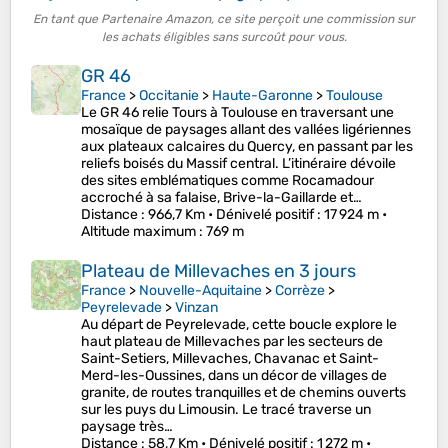
En tant que Partenaire Amazon, ce site perçoit une commission sur
les achats éligibles sans surcoût pour vous.
GR 46
France
>
Occitanie
>
Haute-Garonne
>
Toulouse
Le GR 46 relie Tours à Toulouse en traversant une
mosaïque de paysages allant des vallées ligériennes
aux plateaux calcaires du Quercy, en passant par les
reliefs boisés du Massif central. L’itinéraire dévoile
des sites emblématiques comme Rocamadour
accroché à sa falaise, Brive-la-Gaillarde et…
Distance
: 966,7 Km •
Dénivelé positif
: 17 924 m •
Altitude maximum
: 769 m
Plateau de Millevaches en 3 jours
France
>
Nouvelle-Aquitaine
>
Corrèze
>
Peyrelevade
>
Vinzan
Au départ de Peyrelevade, cette boucle explore le
haut plateau de Millevaches par les secteurs de
Saint-Setiers, Millevaches, Chavanac et Saint-
Merd-les-Oussines, dans un décor de villages de
granite, de routes tranquilles et de chemins ouverts
sur les puys du Limousin. Le tracé traverse un
paysage très…
Distance
: 58,7 Km •
Dénivelé positif
: 1 272 m •