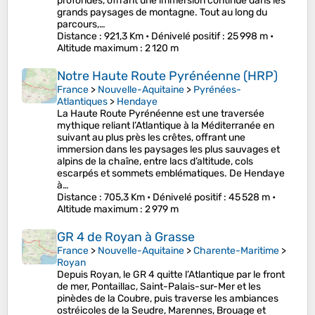
profondes, offrant une immersion continue dans les
grands paysages de montagne. Tout au long du
parcours,…
Distance
: 921,3 Km •
Dénivelé positif
: 25 998 m •
Altitude maximum
: 2 120 m
Notre Haute Route Pyrénéenne (HRP)
France
>
Nouvelle-Aquitaine
>
Pyrénées-
Atlantiques
>
Hendaye
La Haute Route Pyrénéenne est une traversée
mythique reliant l’Atlantique à la Méditerranée en
suivant au plus près les crêtes, offrant une
immersion dans les paysages les plus sauvages et
alpins de la chaîne, entre lacs d’altitude, cols
escarpés et sommets emblématiques. De Hendaye
à…
Distance
: 705,3 Km •
Dénivelé positif
: 45 528 m •
Altitude maximum
: 2 979 m
GR 4 de Royan à Grasse
France
>
Nouvelle-Aquitaine
>
Charente-Maritime
>
Royan
Depuis Royan, le GR 4 quitte l’Atlantique par le front
de mer, Pontaillac, Saint-Palais-sur-Mer et les
pinèdes de la Coubre, puis traverse les ambiances
ostréicoles de la Seudre, Marennes, Brouage et