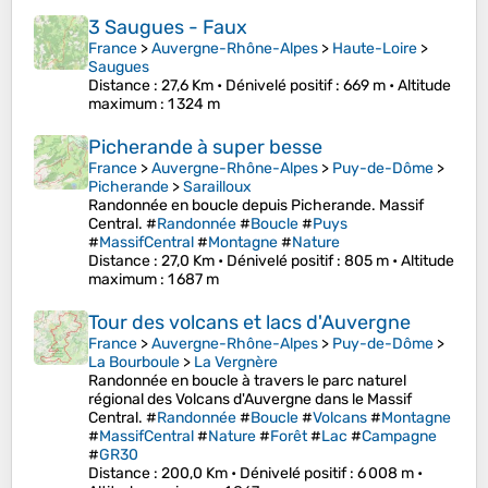
3 Saugues - Faux
France
>
Auvergne-Rhône-Alpes
>
Haute-Loire
>
Saugues
Distance
: 27,6 Km •
Dénivelé positif
: 669 m •
Altitude
maximum
: 1 324 m
Picherande à super besse
France
>
Auvergne-Rhône-Alpes
>
Puy-de-Dôme
>
Picherande
>
Sarailloux
Randonnée en boucle depuis Picherande. Massif
Central. #
Randonnée
#
Boucle
#
Puys
#
MassifCentral
#
Montagne
#
Nature
Distance
: 27,0 Km •
Dénivelé positif
: 805 m •
Altitude
maximum
: 1 687 m
Tour des volcans et lacs d'Auvergne
France
>
Auvergne-Rhône-Alpes
>
Puy-de-Dôme
>
La Bourboule
>
La Vergnère
Randonnée en boucle à travers le parc naturel
régional des Volcans d'Auvergne dans le Massif
Central. #
Randonnée
#
Boucle
#
Volcans
#
Montagne
#
MassifCentral
#
Nature
#
Forêt
#
Lac
#
Campagne
#
GR30
Distance
: 200,0 Km •
Dénivelé positif
: 6 008 m •