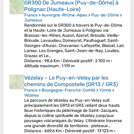
GR300 De Jumeaux (Puy-de-Dôme) à
Polignac (Haute-Loire)
France
>
Auvergne-Rhône-Alpes
>
Puy-de-Dôme
>
Jumeaux
Randonnée sur le GR300 à travers le Puy-de-Dôme
et la Haute-Loire de Jumeaux à Polignac via
Brassac-les-Mines, Auzon, Azerat, Brioude, Vieille-
Brioude, Lavaudieu, Domeyrat, Paulhaguet, Saint-
Georges-d'Aurac, Chavaniac-Lafayette, Blaizat, Lair,
Laniac, Les Granges, Saint-Jean-de-Nay, Loudes,
Grazac et Le…
Distance
: 98,6 Km •
Dénivelé positif
: 2 100 m •
Altitude maximum
: 1 119 m
Vézelay – Le Puy-en-Velay par les
chemins de Compostelle (GR13 / GR3)
France
>
Bourgogne-Franche-Comté
>
Yonne
>
Vézelay
Le parcours de Vézelay au Puy-en-Velay suit
principalement les GR13 et GR3, reliant deux hauts
lieux historiques du pèlerinage de Saint-Jacques,
depuis la colline spirituelle de Vézelay jusqu’aux
paysages volcaniques du Velay. L’itinéraire traverse
une grande diversité de territoires : plateaux…
Distance
: 469,6 Km •
Dénivelé positif
: 13 123 m •