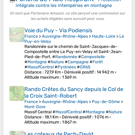
intégrale contre les intempéries en montagne
En tant que Partenaire Amazon, ce site perçoit une commission sur
les achats éligibles sans surcoût pour vous.
Voie du Puy - Via Podiensis
France
>
Auvergne-Rhône-Alpes
>
Haute-Loire
>
Le
Puy-en-Velay
Randonnée sur le chemin de Saint-Jacques-de-
Compostelle entre Le Puy-en-Velay et Saint-Jean-
Pied-de-Port. #
Randonnée
#
Compostelle
#
Montagne
#
Nature
#
Campagne
#
Forêt
#
MassifCentral
#
Pyrénées
#
GR65
Distance
: 727,9 Km •
Dénivelé positif
: 14 942 m •
Altitude maximum
: 1 369 m
Rando Crêtes du Sancy depuis le Col de
la Croix Saint-Robert
France
>
Auvergne-Rhône-Alpes
>
Puy-de-Dôme
>
Mont-Dore
Massif Central #
MassifCentral
#
Montagne
#
Nature
Distance
: 18,1 Km •
Dénivelé positif
: 1 076 m •
Altitude maximum
: 1 867 m
Les coteaux de Pech-David