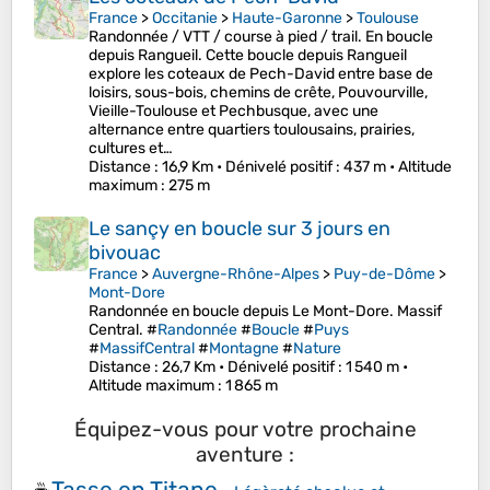
France
>
Occitanie
>
Haute-Garonne
>
Toulouse
Randonnée / VTT / course à pied / trail. En boucle
depuis Rangueil. Cette boucle depuis Rangueil
explore les coteaux de Pech-David entre base de
loisirs, sous-bois, chemins de crête, Pouvourville,
Vieille-Toulouse et Pechbusque, avec une
alternance entre quartiers toulousains, prairies,
cultures et…
Distance
: 16,9 Km •
Dénivelé positif
: 437 m •
Altitude
maximum
: 275 m
Le sançy en boucle sur 3 jours en
bivouac
France
>
Auvergne-Rhône-Alpes
>
Puy-de-Dôme
>
Mont-Dore
Randonnée en boucle depuis Le Mont-Dore. Massif
Central. #
Randonnée
#
Boucle
#
Puys
#
MassifCentral
#
Montagne
#
Nature
Distance
: 26,7 Km •
Dénivelé positif
: 1 540 m •
Altitude maximum
: 1 865 m
Équipez-vous pour votre prochaine
aventure :
Tasse en Titane