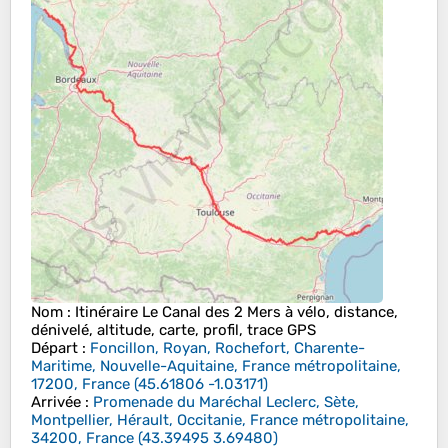
Nom
: Itinéraire Le Canal des 2 Mers à vélo, distance,
dénivelé, altitude, carte, profil, trace GPS
Départ
:
Foncillon, Royan, Rochefort, Charente-
Maritime, Nouvelle-Aquitaine, France métropolitaine,
17200, France
(
45.61806
-1.03171
)
Arrivée
:
Promenade du Maréchal Leclerc, Sète,
Montpellier, Hérault, Occitanie, France métropolitaine,
34200, France
(
43.39495
3.69480
)