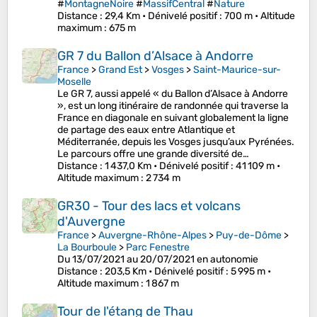
#
MontagneNoire
#
MassifCentral
#
Nature
Distance
: 29,4 Km •
Dénivelé positif
: 700 m •
Altitude
maximum
: 675 m
GR 7 du Ballon d’Alsace à Andorre
France
>
Grand Est
>
Vosges
>
Saint-Maurice-sur-
Moselle
Le GR 7, aussi appelé « du Ballon d’Alsace à Andorre
», est un long itinéraire de randonnée qui traverse la
France en diagonale en suivant globalement la ligne
de partage des eaux entre Atlantique et
Méditerranée, depuis les Vosges jusqu’aux Pyrénées.
Le parcours offre une grande diversité de…
Distance
: 1 437,0 Km •
Dénivelé positif
: 41 109 m •
Altitude maximum
: 2 734 m
GR30 - Tour des lacs et volcans
d'Auvergne
France
>
Auvergne-Rhône-Alpes
>
Puy-de-Dôme
>
La Bourboule
>
Parc Fenestre
Du 13/07/2021 au 20/07/2021 en autonomie
Distance
: 203,5 Km •
Dénivelé positif
: 5 995 m •
Altitude maximum
: 1 867 m
Tour de l'étang de Thau