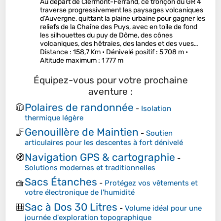
Au départ de Clermont-Ferrand, ce tronçon du GR 4
traverse progressivement les paysages volcaniques
d’Auvergne, quittant la plaine urbaine pour gagner les
reliefs de la Chaîne des Puys, avec en toile de fond
les silhouettes du puy de Dôme, des cônes
volcaniques, des hêtraies, des landes et des vues…
Distance
: 158,7 Km •
Dénivelé positif
: 5 708 m •
Altitude maximum
: 1 777 m
Équipez-vous pour votre prochaine
aventure :
Polaires de randonnée
🧥
-
Isolation
thermique légère
Genouillère de Maintien
🦵
-
Soutien
articulaires pour les descentes à fort dénivelé
Navigation GPS & cartographie
🧭
-
Solutions modernes et traditionnelles
Sacs Étanches
🧺
-
Protégez vos vêtements et
votre électronique de l'humidité
Sac à Dos 30 Litres
🎒
-
Volume idéal pour une
journée d'exploration topographique