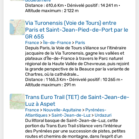
Bouleternère
Distance
: 610,6 Km •
Dénivelé positif
: 14 241 m •
Altitude maximum
: 2 122 m
Via Turonensis (Voie de Tours) entre
Paris et Saint-Jean-Pied-de-Port par le
GR 655
France
>
Île-de-France
>
Paris
Depuis Paris, la Voie de Tours s’élance sur l’itinéraire
jacquaire de la Via Turonensis, gagne les vallées et
plateaux d’Île-de-France à travers le Parc naturel
régional de la Haute Vallée de Chevreuse, puis rejoint
la grande perspective de la Beauce par la variante de
Chartres, où la cathédrale…
Distance
: 1 165,3 Km •
Dénivelé positif
: 10 265 m •
Altitude maximum
: 291 m
Trans Euro Trail (TET) de Saint-Jean-de-
Luz à Aspet
France
>
Nouvelle-Aquitaine
>
Pyrénées-
Atlantiques
>
Saint-Jean-de-Luz
>
Urdazuri
Du littoral basque de Saint-Jean-de-Luz, cette
portion du Trans Euro Trail s’élance vers l’intérieur
des Pyrénées par une succession de pistes, petites
routes et chemins de montagne, dans l’esprit d’un