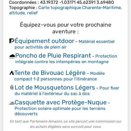
Coordonnées
:
43.19372 -1.03171 45.62391 3.69480
Topographie
:
Carte topographique Charente-Maritime,
altitude, relief
Équipez-vous pour votre prochaine
aventure :
Équipement outdoor
🧗
-
Matériel essentiel
pour activités de plein air
Poncho de Pluie Respirant
🌧️
-
Protection
intégrale contre les intempéries en montagne
Tente de Bivouac Légère
⛺
-
Modèle
compact 1-2 personnes pour l'itinérance
Lot de Mousquetons Légers
📎
-
Pour fixer
du matériel à l'extérieur du sac à dos
Casquette avec Protège-Nuque
🧢
-
Protection solaire optimale pour les terrains
découverts
En tant que Partenaire Amazon, ce site perçoit une commission sur
les achats éligibles sans surcoût pour vous.