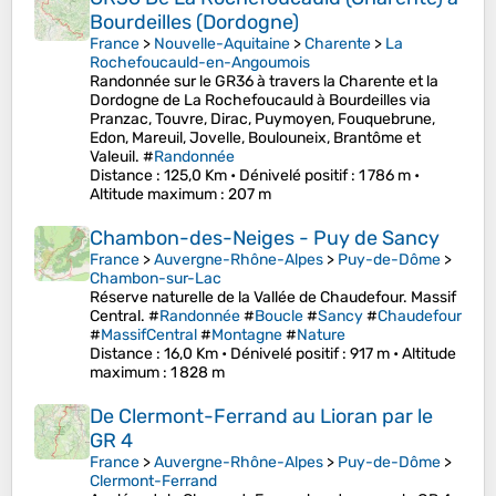
Bourdeilles (Dordogne)
France
>
Nouvelle-Aquitaine
>
Charente
>
La
Rochefoucauld-en-Angoumois
Randonnée sur le GR36 à travers la Charente et la
Dordogne de La Rochefoucauld à Bourdeilles via
Pranzac, Touvre, Dirac, Puymoyen, Fouquebrune,
Edon, Mareuil, Jovelle, Boulouneix, Brantôme et
Valeuil. #
Randonnée
Distance
: 125,0 Km •
Dénivelé positif
: 1 786 m •
Altitude maximum
: 207 m
Chambon-des-Neiges - Puy de Sancy
France
>
Auvergne-Rhône-Alpes
>
Puy-de-Dôme
>
Chambon-sur-Lac
Réserve naturelle de la Vallée de Chaudefour. Massif
Central. #
Randonnée
#
Boucle
#
Sancy
#
Chaudefour
#
MassifCentral
#
Montagne
#
Nature
Distance
: 16,0 Km •
Dénivelé positif
: 917 m •
Altitude
maximum
: 1 828 m
De Clermont-Ferrand au Lioran par le
GR 4
France
>
Auvergne-Rhône-Alpes
>
Puy-de-Dôme
>
Clermont-Ferrand