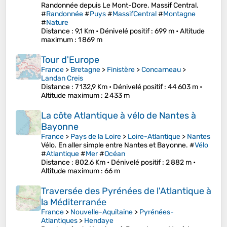
Randonnée depuis Le Mont-Dore. Massif Central.
#
Randonnée
#
Puys
#
MassifCentral
#
Montagne
#
Nature
Distance
: 9,1 Km •
Dénivelé positif
: 699 m •
Altitude
maximum
: 1 869 m
Tour d'Europe
France
>
Bretagne
>
Finistère
>
Concarneau
>
Landan Creis
Distance
: 7 132,9 Km •
Dénivelé positif
: 44 603 m •
Altitude maximum
: 2 433 m
La côte Atlantique à vélo de Nantes à
Bayonne
France
>
Pays de la Loire
>
Loire-Atlantique
>
Nantes
Vélo. En aller simple entre Nantes et Bayonne. #
Vélo
#
Atlantique
#
Mer
#
Océan
Distance
: 802,6 Km •
Dénivelé positif
: 2 882 m •
Altitude maximum
: 66 m
Traversée des Pyrénées de l'Atlantique à
la Méditerranée
France
>
Nouvelle-Aquitaine
>
Pyrénées-
Atlantiques
>
Hendaye