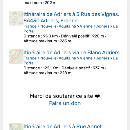
maximum
: 202 m
Itinéraire de Adriers à 3 Rue des Vignes,
86430 Adriers, France
France
>
Nouvelle-Aquitaine
>
Vienne
>
Adriers
>
La
Porte
Distance
: 95,0 Km •
Dénivelé positif
: 920 m •
Altitude maximum
: 265 m
Itinéraire de Adriers via Le Blanc Adriers
France
>
Nouvelle-Aquitaine
>
Vienne
>
Adriers
>
La
Porte
Distance
: 122,1 Km •
Dénivelé positif
: 937 m •
Altitude maximum
: 228 m
Merci de soutenir ce site ❤️
Faire un don
Itinéraire de Adriers à Rue Annet