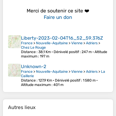
Merci de soutenir ce site ❤️
Faire un don
Liberty-2023-02-04T16_52_59.376Z
France
>
Nouvelle-Aquitaine
>
Vienne
>
Adriers
>
Chez Le Rouge
Distance
: 38,1 Km •
Dénivelé positif
: 247 m •
Altitude
maximum
: 197 m
Unknown-2
France
>
Nouvelle-Aquitaine
>
Vienne
>
Adriers
>
La
Caillerie
Distance
: 127,9 Km •
Dénivelé positif
: 1 580 m •
Altitude maximum
: 401 m
Autres lieux