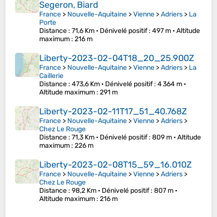
Segeron, Biard
France
>
Nouvelle-Aquitaine
>
Vienne
>
Adriers
>
La
Porte
Distance
: 71,6 Km •
Dénivelé positif
: 497 m •
Altitude
maximum
: 216 m
Liberty-2023-02-04T18_20_25.900Z
France
>
Nouvelle-Aquitaine
>
Vienne
>
Adriers
>
La
Caillerie
Distance
: 473,6 Km •
Dénivelé positif
: 4 364 m •
Altitude maximum
: 291 m
Liberty-2023-02-11T17_51_40.768Z
France
>
Nouvelle-Aquitaine
>
Vienne
>
Adriers
>
Chez Le Rouge
Distance
: 71,3 Km •
Dénivelé positif
: 809 m •
Altitude
maximum
: 226 m
Liberty-2023-02-08T15_59_16.010Z
France
>
Nouvelle-Aquitaine
>
Vienne
>
Adriers
>
Chez Le Rouge
Distance
: 98,2 Km •
Dénivelé positif
: 807 m •
Altitude maximum
: 216 m