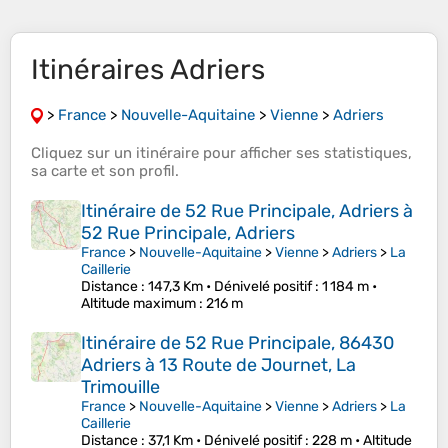
Itinéraires Adriers
>
France
>
Nouvelle-Aquitaine
>
Vienne
>
Adriers
Cliquez sur un
itinéraire
pour afficher ses
statistiques
,
sa
carte
et son
profil
.
Itinéraire de 52 Rue Principale, Adriers à
52 Rue Principale, Adriers
France
>
Nouvelle-Aquitaine
>
Vienne
>
Adriers
>
La
Caillerie
Distance
: 147,3 Km •
Dénivelé positif
: 1 184 m •
Altitude maximum
: 216 m
Itinéraire de 52 Rue Principale, 86430
Adriers à 13 Route de Journet, La
Trimouille
France
>
Nouvelle-Aquitaine
>
Vienne
>
Adriers
>
La
Caillerie
Distance
: 37,1 Km •
Dénivelé positif
: 228 m •
Altitude