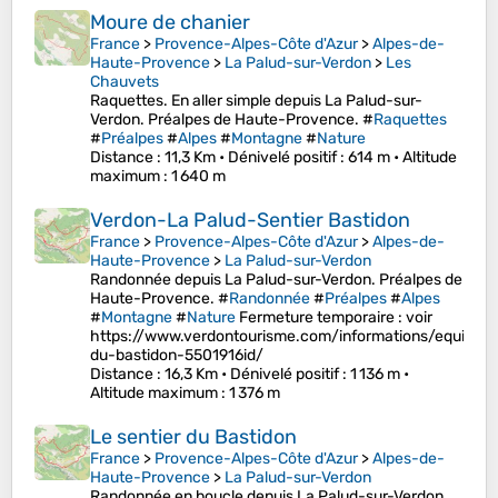
Moure de chanier
France
>
Provence-Alpes-Côte d'Azur
>
Alpes-de-
Haute-Provence
>
La Palud-sur-Verdon
>
Les
Chauvets
Raquettes. En aller simple depuis La Palud-sur-
Verdon. Préalpes de Haute-Provence. #
Raquettes
#
Préalpes
#
Alpes
#
Montagne
#
Nature
Distance
: 11,3 Km •
Dénivelé positif
: 614 m •
Altitude
maximum
: 1 640 m
Verdon-La Palud-Sentier Bastidon
France
>
Provence-Alpes-Côte d'Azur
>
Alpes-de-
Haute-Provence
>
La Palud-sur-Verdon
Randonnée depuis La Palud-sur-Verdon. Préalpes de
Haute-Provence. #
Randonnée
#
Préalpes
#
Alpes
#
Montagne
#
Nature
Fermeture temporaire : voir
https://www.verdontourisme.com/informations/equipeme
du-bastidon-5501916id/
Distance
: 16,3 Km •
Dénivelé positif
: 1 136 m •
Altitude maximum
: 1 376 m
Le sentier du Bastidon
France
>
Provence-Alpes-Côte d'Azur
>
Alpes-de-
Haute-Provence
>
La Palud-sur-Verdon
Randonnée en boucle depuis La Palud-sur-Verdon.