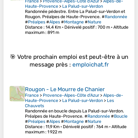
France
>
Provence-Alpes-Côte d'Azur
>
Alpes-de-
Haute-Provence
>
La Palud-sur-Verdon
Randonnée pédestre. Entre La Palud-sur-Verdon et
Rougon. Préalpes de Haute-Provence. #
Randonnée
#
Préalpes
#
Alpes
#
Montagne
#
Nature
Distance
: 14,4 Km •
Dénivelé positif
: 700 m •
Altitude
maximum
: 891 m
🎯 Votre prochain emploi est peut-être à un
message près :
emploichat.fr
Rougon - Le Mourre de Chanier
France
>
Provence-Alpes-Côte d'Azur
>
Alpes-de-
Haute-Provence
>
La Palud-sur-Verdon
>
Les
Chauvets
Randonnée en boucle depuis La Palud-sur-Verdon.
Préalpes de Haute-Provence. #
Randonnée
#
Boucle
#
Préalpes
#
Alpes
#
Montagne
#
Nature
Distance
: 11,9 Km •
Dénivelé positif
: 764 m •
Altitude
maximum
: 1 922 m