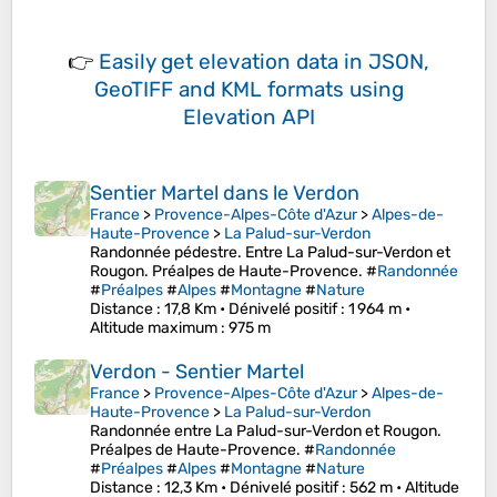
👉
Easily
get elevation data in JSON,
GeoTIFF and KML formats
using
Elevation API
Sentier Martel dans le Verdon
France
>
Provence-Alpes-Côte d'Azur
>
Alpes-de-
Haute-Provence
>
La Palud-sur-Verdon
Randonnée pédestre. Entre La Palud-sur-Verdon et
Rougon. Préalpes de Haute-Provence. #
Randonnée
#
Préalpes
#
Alpes
#
Montagne
#
Nature
Distance
: 17,8 Km •
Dénivelé positif
: 1 964 m •
Altitude maximum
: 975 m
Verdon - Sentier Martel
France
>
Provence-Alpes-Côte d'Azur
>
Alpes-de-
Haute-Provence
>
La Palud-sur-Verdon
Randonnée entre La Palud-sur-Verdon et Rougon.
Préalpes de Haute-Provence. #
Randonnée
#
Préalpes
#
Alpes
#
Montagne
#
Nature
Distance
: 12,3 Km •
Dénivelé positif
: 562 m •
Altitude