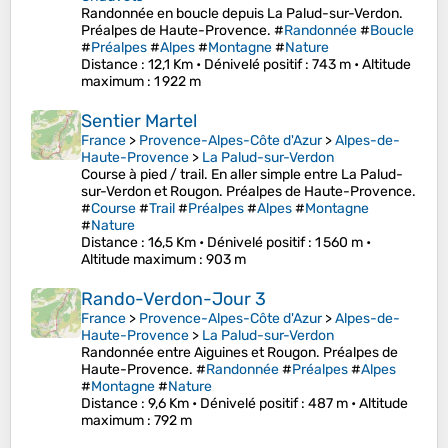
Randonnée en boucle depuis La Palud-sur-Verdon.
Préalpes de Haute-Provence. #
Randonnée
#
Boucle
#
Préalpes
#
Alpes
#
Montagne
#
Nature
Distance
: 12,1 Km •
Dénivelé positif
: 743 m •
Altitude
maximum
: 1 922 m
Sentier Martel
France
>
Provence-Alpes-Côte d'Azur
>
Alpes-de-
Haute-Provence
>
La Palud-sur-Verdon
Course à pied / trail. En aller simple entre La Palud-
sur-Verdon et Rougon. Préalpes de Haute-Provence.
#
Course
#
Trail
#
Préalpes
#
Alpes
#
Montagne
#
Nature
Distance
: 16,5 Km •
Dénivelé positif
: 1 560 m •
Altitude maximum
: 903 m
Rando-Verdon-Jour 3
France
>
Provence-Alpes-Côte d'Azur
>
Alpes-de-
Haute-Provence
>
La Palud-sur-Verdon
Randonnée entre Aiguines et Rougon. Préalpes de
Haute-Provence. #
Randonnée
#
Préalpes
#
Alpes
#
Montagne
#
Nature
Distance
: 9,6 Km •
Dénivelé positif
: 487 m •
Altitude
maximum
: 792 m