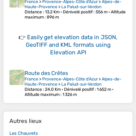
France
>
Provence-Alpes-Côte d'Azur
>
Alpes-de-
Haute-Provence
>
La Palud-sur-Verdon
Distance
: 13,2 Km •
Dénivelé positif
: 556 m •
Altitude
maximum
: 896 m
👉
Easily
get elevation data in JSON,
GeoTIFF and KML formats
using
Elevation API
Route des Crêtes
France
>
Provence-Alpes-Côte d'Azur
>
Alpes-de-
Haute-Provence
>
La Palud-sur-Verdon
Distance
: 24,0 Km •
Dénivelé positif
: 1 652 m •
Altitude maximum
: 1 326 m
Autres lieux
Les Chauvets