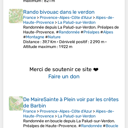
maximum
: 821 m
Rando bivouac dans le verdon
France
>
Provence-Alpes-Côte d'Azur
>
Alpes-de-
Haute-Provence
>
La Palud-sur-Verdon
Randonnée depuis La Palud-sur-Verdon. Préalpes de
Haute-Provence. #
Randonnée
#
Préalpes
#
Alpes
#
Montagne
#
Nature
Distance
: 39,7 Km •
Dénivelé positif
: 2 290 m •
Altitude maximum
: 1 922 m
Merci de soutenir ce site ❤️
Faire un don
De MaireSainte à Plein voir par les crêtes
de Barbin
France
>
Provence-Alpes-Côte d'Azur
>
Alpes-de-
Haute-Provence
>
La Palud-sur-Verdon
Randonnée en boucle depuis La Palud-sur-Verdon.
Préalpes de Haute-Provence. #
Randonnée
#
Boucle