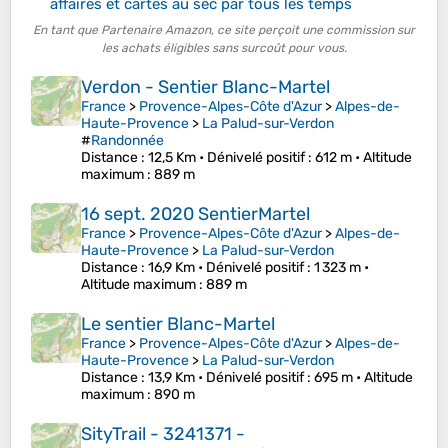
affaires et cartes au sec par tous les temps
En tant que Partenaire Amazon, ce site perçoit une commission sur
les achats éligibles sans surcoût pour vous.
Verdon - Sentier Blanc-Martel
France
>
Provence-Alpes-Côte d'Azur
>
Alpes-de-
Haute-Provence
>
La Palud-sur-Verdon
#
Randonnée
Distance
: 12,5 Km •
Dénivelé positif
: 612 m •
Altitude
maximum
: 889 m
16 sept. 2020 SentierMartel
France
>
Provence-Alpes-Côte d'Azur
>
Alpes-de-
Haute-Provence
>
La Palud-sur-Verdon
Distance
: 16,9 Km •
Dénivelé positif
: 1 323 m •
Altitude maximum
: 889 m
Le sentier Blanc-Martel
France
>
Provence-Alpes-Côte d'Azur
>
Alpes-de-
Haute-Provence
>
La Palud-sur-Verdon
Distance
: 13,9 Km •
Dénivelé positif
: 695 m •
Altitude
maximum
: 890 m
SityTrail - 3241371 -