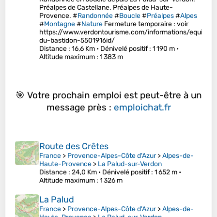
Préalpes de Castellane. Préalpes de Haute-
Provence. #
Randonnée
#
Boucle
#
Préalpes
#
Alpes
#
Montagne
#
Nature
Fermeture temporaire : voir
https://www.verdontourisme.com/informations/equipeme
du-bastidon-5501916id/
Distance
: 16,6 Km •
Dénivelé positif
: 1 190 m •
Altitude maximum
: 1 383 m
🎯 Votre prochain emploi est peut-être à un
message près :
emploichat.fr
Route des Crêtes
France
>
Provence-Alpes-Côte d'Azur
>
Alpes-de-
Haute-Provence
>
La Palud-sur-Verdon
Distance
: 24,0 Km •
Dénivelé positif
: 1 652 m •
Altitude maximum
: 1 326 m
La Palud
France
>
Provence-Alpes-Côte d'Azur
>
Alpes-de-