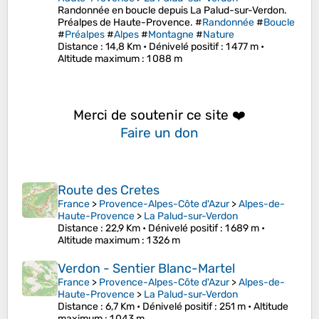
Randonnée en boucle depuis La Palud-sur-Verdon.
Préalpes de Haute-Provence. #
Randonnée
#
Boucle
#
Préalpes
#
Alpes
#
Montagne
#
Nature
Distance
: 14,8 Km •
Dénivelé positif
: 1 477 m •
Altitude maximum
: 1 088 m
Merci de soutenir ce site ❤️
Faire un don
Route des Cretes
France
>
Provence-Alpes-Côte d'Azur
>
Alpes-de-
Haute-Provence
>
La Palud-sur-Verdon
Distance
: 22,9 Km •
Dénivelé positif
: 1 689 m •
Altitude maximum
: 1 326 m
Verdon - Sentier Blanc-Martel
France
>
Provence-Alpes-Côte d'Azur
>
Alpes-de-
Haute-Provence
>
La Palud-sur-Verdon
Distance
: 6,7 Km •
Dénivelé positif
: 251 m •
Altitude
maximum
: 1 043 m