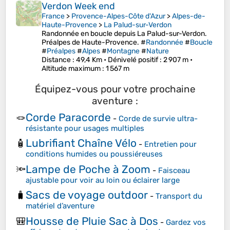
Verdon Week end
France
>
Provence-Alpes-Côte d'Azur
>
Alpes-de-
Haute-Provence
>
La Palud-sur-Verdon
Randonnée en boucle depuis La Palud-sur-Verdon.
Préalpes de Haute-Provence. #
Randonnée
#
Boucle
#
Préalpes
#
Alpes
#
Montagne
#
Nature
Distance
: 49,4 Km •
Dénivelé positif
: 2 907 m •
Altitude maximum
: 1 567 m
Équipez-vous pour votre prochaine
aventure :
Corde Paracorde
🪢
-
Corde de survie ultra-
résistante pour usages multiples
Lubrifiant Chaîne Vélo
🧴
-
Entretien pour
conditions humides ou poussiéreuses
Lampe de Poche à Zoom
🔦
-
Faisceau
ajustable pour voir au loin ou éclairer large
Sacs de voyage outdoor
🧳
-
Transport du
matériel d’aventure
Housse de Pluie Sac à Dos
🎒
-
Gardez vos