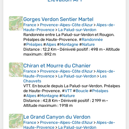
Gorges Verdon Sentier Martel
France
>
Provence-Alpes-Côte d'Azur
>
Alpes-de-
Haute-Provence
>
La Palud-sur-Verdon
Randonnée entre La Palud-sur-Verdon et Rougon.
Préalpes de Haute-Provence. #
Randonnée
#
Préalpes
#
Alpes
#
Montagne
#
Nature
Distance
: 12,2 Km •
Dénivelé positif
: 498 m •
Altitude
maximum
: 892 m
Chiran et Mourre du Chanier
France
>
Provence-Alpes-Côte d'Azur
>
Alpes-de-
Haute-Provence
>
La Palud-sur-Verdon
>
Les
Chauvets
VTT. En boucle depuis La Palud-sur-Verdon. Préalpes
de Haute-Provence. #
VTT
#
Boucle
#
Préalpes
#
Alpes
#
Montagne
#
Nature
Distance
: 42,8 Km •
Dénivelé positif
: 2 199 m •
Altitude maximum
: 1 918 m
Le Grand Canyon du Verdon
France
>
Provence-Alpes-Côte d'Azur
>
Alpes-de-
Haute-Provence
>
La Palud-sur-Verdon