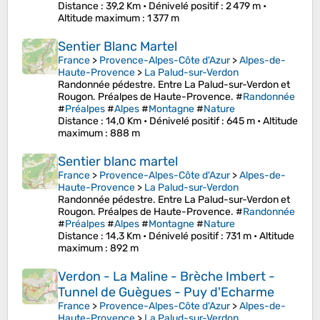
Distance
: 39,2 Km •
Dénivelé positif
: 2 479 m •
Altitude maximum
: 1 377 m
Sentier Blanc Martel
France
>
Provence-Alpes-Côte d'Azur
>
Alpes-de-
Haute-Provence
>
La Palud-sur-Verdon
Randonnée pédestre. Entre La Palud-sur-Verdon et
Rougon. Préalpes de Haute-Provence. #
Randonnée
#
Préalpes
#
Alpes
#
Montagne
#
Nature
Distance
: 14,0 Km •
Dénivelé positif
: 645 m •
Altitude
maximum
: 888 m
Sentier blanc martel
France
>
Provence-Alpes-Côte d'Azur
>
Alpes-de-
Haute-Provence
>
La Palud-sur-Verdon
Randonnée pédestre. Entre La Palud-sur-Verdon et
Rougon. Préalpes de Haute-Provence. #
Randonnée
#
Préalpes
#
Alpes
#
Montagne
#
Nature
Distance
: 14,3 Km •
Dénivelé positif
: 731 m •
Altitude
maximum
: 892 m
Verdon - La Maline - Brèche Imbert -
Tunnel de Guègues - Puy d'Echarme
France
>
Provence-Alpes-Côte d'Azur
>
Alpes-de-
Haute-Provence
>
La Palud-sur-Verdon