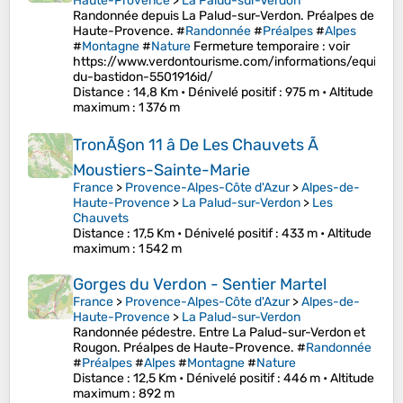
Haute-Provence
>
La Palud-sur-Verdon
Randonnée depuis La Palud-sur-Verdon. Préalpes de
Haute-Provence. #
Randonnée
#
Préalpes
#
Alpes
#
Montagne
#
Nature
Fermeture temporaire : voir
https://www.verdontourisme.com/informations/equipeme
du-bastidon-5501916id/
Distance
: 14,8 Km •
Dénivelé positif
: 975 m •
Altitude
maximum
: 1 376 m
TronÃ§on 11 â De Les Chauvets Ã
Moustiers-Sainte-Marie
France
>
Provence-Alpes-Côte d'Azur
>
Alpes-de-
Haute-Provence
>
La Palud-sur-Verdon
>
Les
Chauvets
Distance
: 17,5 Km •
Dénivelé positif
: 433 m •
Altitude
maximum
: 1 542 m
Gorges du Verdon - Sentier Martel
France
>
Provence-Alpes-Côte d'Azur
>
Alpes-de-
Haute-Provence
>
La Palud-sur-Verdon
Randonnée pédestre. Entre La Palud-sur-Verdon et
Rougon. Préalpes de Haute-Provence. #
Randonnée
#
Préalpes
#
Alpes
#
Montagne
#
Nature
Distance
: 12,5 Km •
Dénivelé positif
: 446 m •
Altitude
maximum
: 892 m