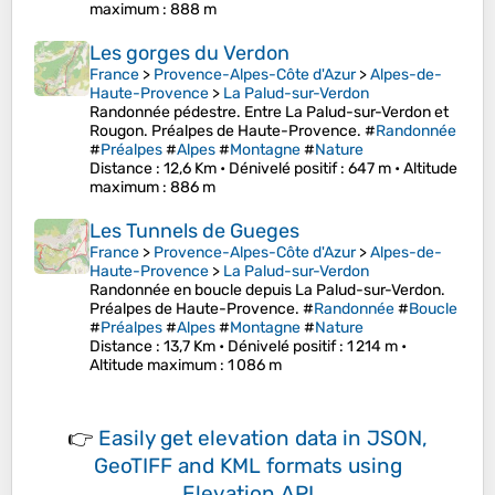
maximum
: 888 m
Les gorges du Verdon
France
>
Provence-Alpes-Côte d'Azur
>
Alpes-de-
Haute-Provence
>
La Palud-sur-Verdon
Randonnée pédestre. Entre La Palud-sur-Verdon et
Rougon. Préalpes de Haute-Provence. #
Randonnée
#
Préalpes
#
Alpes
#
Montagne
#
Nature
Distance
: 12,6 Km •
Dénivelé positif
: 647 m •
Altitude
maximum
: 886 m
Les Tunnels de Gueges
France
>
Provence-Alpes-Côte d'Azur
>
Alpes-de-
Haute-Provence
>
La Palud-sur-Verdon
Randonnée en boucle depuis La Palud-sur-Verdon.
Préalpes de Haute-Provence. #
Randonnée
#
Boucle
#
Préalpes
#
Alpes
#
Montagne
#
Nature
Distance
: 13,7 Km •
Dénivelé positif
: 1 214 m •
Altitude maximum
: 1 086 m
👉
Easily
get elevation data in JSON,
GeoTIFF and KML formats
using
Elevation API