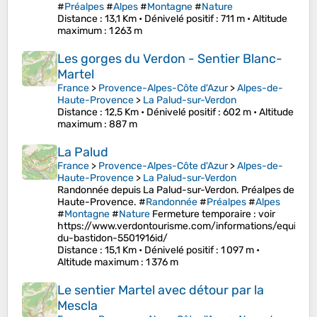
#
Préalpes
#
Alpes
#
Montagne
#
Nature
Distance
: 13,1 Km •
Dénivelé positif
: 711 m •
Altitude
maximum
: 1 263 m
Les gorges du Verdon - Sentier Blanc-
Martel
France
>
Provence-Alpes-Côte d'Azur
>
Alpes-de-
Haute-Provence
>
La Palud-sur-Verdon
Distance
: 12,5 Km •
Dénivelé positif
: 602 m •
Altitude
maximum
: 887 m
La Palud
France
>
Provence-Alpes-Côte d'Azur
>
Alpes-de-
Haute-Provence
>
La Palud-sur-Verdon
Randonnée depuis La Palud-sur-Verdon. Préalpes de
Haute-Provence. #
Randonnée
#
Préalpes
#
Alpes
#
Montagne
#
Nature
Fermeture temporaire : voir
https://www.verdontourisme.com/informations/equipeme
du-bastidon-5501916id/
Distance
: 15,1 Km •
Dénivelé positif
: 1 097 m •
Altitude maximum
: 1 376 m
Le sentier Martel avec détour par la
Mescla