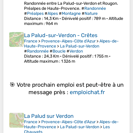
Randonnée entre La Palud-sur-Verdon et Rougon.
Préalpes de Haute-Provence. #
Randonnée
#
Préalpes
#
Alpes
#
Montagne
#
Nature
Distance
: 14,3 Km •
Dénivelé positif
: 789 m •
Altitude
maximum
: 964 m
La Palud-sur-Verdon - Crêtes
France
>
Provence-Alpes-Côte d'Azur
>
Alpes-de-
Haute-Provence
>
La Palud-sur-Verdon
#
Randonnée
#
Boucle
#
Verdon
Distance
: 24,3 Km •
Dénivelé positif
: 1 755 m •
Altitude maximum
: 1 326 m
🎯 Votre prochain emploi est peut-être à un
message près :
emploichat.fr
La Palud sur Verdon
France
>
Provence-Alpes-Côte d'Azur
>
Alpes-de-
Haute-Provence
>
La Palud-sur-Verdon
>
Les
Chauvets