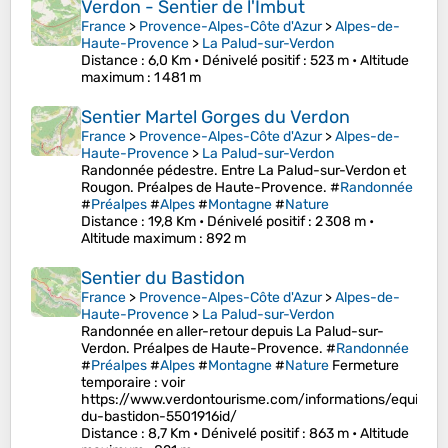
Verdon - Sentier de l'Imbut
France
>
Provence-Alpes-Côte d'Azur
>
Alpes-de-
Haute-Provence
>
La Palud-sur-Verdon
Distance
: 6,0 Km •
Dénivelé positif
: 523 m •
Altitude
maximum
: 1 481 m
Sentier Martel Gorges du Verdon
France
>
Provence-Alpes-Côte d'Azur
>
Alpes-de-
Haute-Provence
>
La Palud-sur-Verdon
Randonnée pédestre. Entre La Palud-sur-Verdon et
Rougon. Préalpes de Haute-Provence. #
Randonnée
#
Préalpes
#
Alpes
#
Montagne
#
Nature
Distance
: 19,8 Km •
Dénivelé positif
: 2 308 m •
Altitude maximum
: 892 m
Sentier du Bastidon
France
>
Provence-Alpes-Côte d'Azur
>
Alpes-de-
Haute-Provence
>
La Palud-sur-Verdon
Randonnée en aller-retour depuis La Palud-sur-
Verdon. Préalpes de Haute-Provence. #
Randonnée
#
Préalpes
#
Alpes
#
Montagne
#
Nature
Fermeture
temporaire : voir
https://www.verdontourisme.com/informations/equipeme
du-bastidon-5501916id/
Distance
: 8,7 Km •
Dénivelé positif
: 863 m •
Altitude