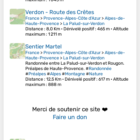
Verdon - Route des Crêtes
France
>
Provence-Alpes-Côte d'Azur
>
Alpes-de-
Haute-Provence
>
La Palud-sur-Verdon
Distance
: 8,0 Km •
Dénivelé positif
: 465 m •
Altitude
maximum
: 1 211 m
Sentier Martel
France
>
Provence-Alpes-Côte d'Azur
>
Alpes-de-
Haute-Provence
>
La Palud-sur-Verdon
Randonnée entre La Palud-sur-Verdon et Rougon.
Préalpes de Haute-Provence. #
Randonnée
#
Préalpes
#
Alpes
#
Montagne
#
Nature
Distance
: 12,5 Km •
Dénivelé positif
: 617 m •
Altitude
maximum
: 888 m
Merci de soutenir ce site ❤️
Faire un don