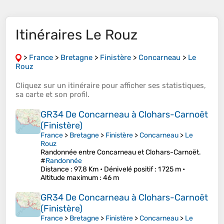
Itinéraires Le Rouz
>
France
>
Bretagne
>
Finistère
>
Concarneau
>
Le
Rouz
Cliquez sur un
itinéraire
pour afficher ses
statistiques
,
sa
carte
et son
profil
.
GR34 De Concarneau à Clohars-Carnoët
(Finistère)
France
>
Bretagne
>
Finistère
>
Concarneau
>
Le
Rouz
Randonnée entre Concarneau et Clohars-Carnoët.
#
Randonnée
Distance
: 97,8 Km •
Dénivelé positif
: 1 725 m •
Altitude maximum
: 46 m
GR34 De Concarneau à Clohars-Carnoët
(Finistère)
France
>
Bretagne
>
Finistère
>
Concarneau
>
Le