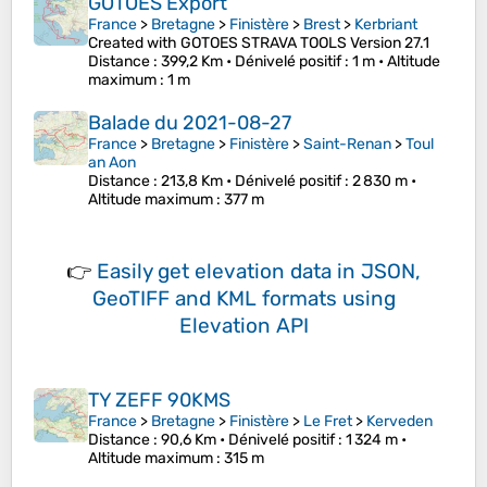
GOTOES Export
France
>
Bretagne
>
Finistère
>
Brest
>
Kerbriant
Created with GOTOES STRAVA TOOLS Version 27.1
Distance
: 399,2 Km •
Dénivelé positif
: 1 m •
Altitude
maximum
: 1 m
Balade du 2021-08-27
France
>
Bretagne
>
Finistère
>
Saint-Renan
>
Toul
an Aon
Distance
: 213,8 Km •
Dénivelé positif
: 2 830 m •
Altitude maximum
: 377 m
👉
Easily
get elevation data in JSON,
GeoTIFF and KML formats
using
Elevation API
TY ZEFF 90KMS
France
>
Bretagne
>
Finistère
>
Le Fret
>
Kerveden
Distance
: 90,6 Km •
Dénivelé positif
: 1 324 m •
Altitude maximum
: 315 m