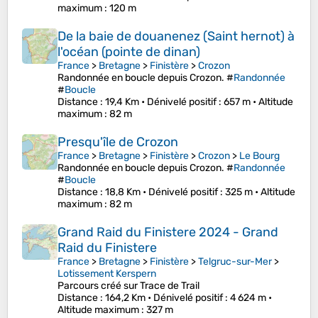
maximum
: 120 m
De la baie de douanenez (Saint hernot) à
l'océan (pointe de dinan)
France
>
Bretagne
>
Finistère
>
Crozon
Randonnée en boucle depuis Crozon. #
Randonnée
#
Boucle
Distance
: 19,4 Km •
Dénivelé positif
: 657 m •
Altitude
maximum
: 82 m
Presqu'île de Crozon
France
>
Bretagne
>
Finistère
>
Crozon
>
Le Bourg
Randonnée en boucle depuis Crozon. #
Randonnée
#
Boucle
Distance
: 18,8 Km •
Dénivelé positif
: 325 m •
Altitude
maximum
: 82 m
Grand Raid du Finistere 2024 - Grand
Raid du Finistere
France
>
Bretagne
>
Finistère
>
Telgruc-sur-Mer
>
Lotissement Kerspern
Parcours créé sur Trace de Trail
Distance
: 164,2 Km •
Dénivelé positif
: 4 624 m •
Altitude maximum
: 327 m