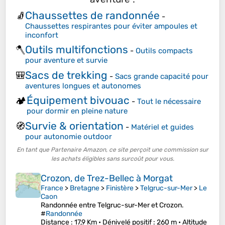
Chaussettes de randonnée
🧦
-
Chaussettes respirantes pour éviter ampoules et
inconfort
Outils multifonctions
🪓
-
Outils compacts
pour aventure et survie
Sacs de trekking
🎒
-
Sacs grande capacité pour
aventures longues et autonomes
Équipement bivouac
🏕️
-
Tout le nécessaire
pour dormir en pleine nature
Survie & orientation
🧭
-
Matériel et guides
pour autonomie outdoor
En tant que Partenaire Amazon, ce site perçoit une commission sur
les achats éligibles sans surcoût pour vous.
Crozon, de Trez-Bellec à Morgat
France
>
Bretagne
>
Finistère
>
Telgruc-sur-Mer
>
Le
Caon
Randonnée entre Telgruc-sur-Mer et Crozon.
#
Randonnée
Distance
: 17,9 Km •
Dénivelé positif
: 260 m •
Altitude