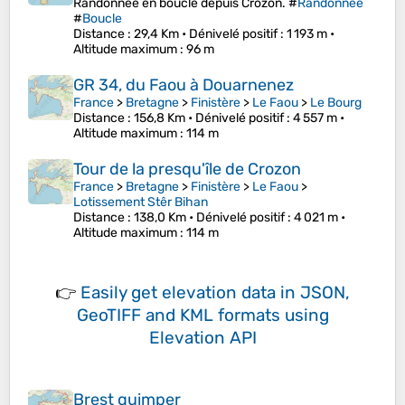
Randonnée en boucle depuis Crozon. #
Randonnée
#
Boucle
Distance
: 29,4 Km •
Dénivelé positif
: 1 193 m •
Altitude maximum
: 96 m
GR 34, du Faou à Douarnenez
France
>
Bretagne
>
Finistère
>
Le Faou
>
Le Bourg
Distance
: 156,8 Km •
Dénivelé positif
: 4 557 m •
Altitude maximum
: 114 m
Tour de la presqu'île de Crozon
France
>
Bretagne
>
Finistère
>
Le Faou
>
Lotissement Stêr Bihan
Distance
: 138,0 Km •
Dénivelé positif
: 4 021 m •
Altitude maximum
: 114 m
👉
Easily
get elevation data in JSON,
GeoTIFF and KML formats
using
Elevation API
Brest quimper