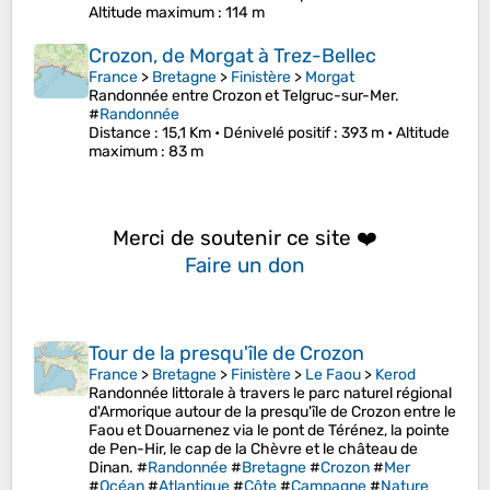
Altitude maximum
: 114 m
Crozon, de Morgat à Trez-Bellec
France
>
Bretagne
>
Finistère
>
Morgat
Randonnée entre Crozon et Telgruc-sur-Mer.
#
Randonnée
Distance
: 15,1 Km •
Dénivelé positif
: 393 m •
Altitude
maximum
: 83 m
Merci de soutenir ce site ❤️
Faire un don
Tour de la presqu'île de Crozon
France
>
Bretagne
>
Finistère
>
Le Faou
>
Kerod
Randonnée littorale à travers le parc naturel régional
d'Armorique autour de la presqu'île de Crozon entre le
Faou et Douarnenez via le pont de Térénez, la pointe
de Pen-Hir, le cap de la Chèvre et le château de
Dinan. #
Randonnée
#
Bretagne
#
Crozon
#
Mer
#
Océan
#
Atlantique
#
Côte
#
Campagne
#
Nature