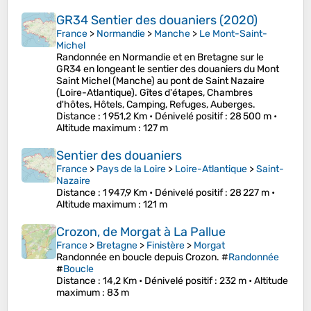
GR34 Sentier des douaniers (2020)
France
>
Normandie
>
Manche
>
Le Mont-Saint-
Michel
Randonnée en Normandie et en Bretagne sur le
GR34 en longeant le sentier des douaniers du Mont
Saint Michel (Manche) au pont de Saint Nazaire
(Loire-Atlantique). Gîtes d'étapes, Chambres
d'hôtes, Hôtels, Camping, Refuges, Auberges.
Distance
: 1 951,2 Km •
Dénivelé positif
: 28 500 m •
Altitude maximum
: 127 m
Sentier des douaniers
France
>
Pays de la Loire
>
Loire-Atlantique
>
Saint-
Nazaire
Distance
: 1 947,9 Km •
Dénivelé positif
: 28 227 m •
Altitude maximum
: 121 m
Crozon, de Morgat à La Pallue
France
>
Bretagne
>
Finistère
>
Morgat
Randonnée en boucle depuis Crozon. #
Randonnée
#
Boucle
Distance
: 14,2 Km •
Dénivelé positif
: 232 m •
Altitude
maximum
: 83 m