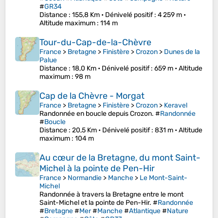
#
GR34
Distance
: 155,8 Km •
Dénivelé positif
: 4 259 m •
Altitude maximum
: 114 m
Tour-du-Cap-de-la-Chèvre
France
>
Bretagne
>
Finistère
>
Crozon
>
Dunes de la
Palue
Distance
: 18,0 Km •
Dénivelé positif
: 659 m •
Altitude
maximum
: 98 m
Cap de la Chèvre - Morgat
France
>
Bretagne
>
Finistère
>
Crozon
>
Keravel
Randonnée en boucle depuis Crozon. #
Randonnée
#
Boucle
Distance
: 20,5 Km •
Dénivelé positif
: 831 m •
Altitude
maximum
: 104 m
Au cœur de la Bretagne, du mont Saint-
Michel à la pointe de Pen-Hir
France
>
Normandie
>
Manche
>
Le Mont-Saint-
Michel
Randonnée à travers la Bretagne entre le mont
Saint-Michel et la pointe de Pen-Hir. #
Randonnée
#
Bretagne
#
Mer
#
Manche
#
Atlantique
#
Nature