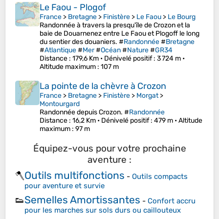
Le Faou - Plogof
France
>
Bretagne
>
Finistère
>
Le Faou
>
Le Bourg
Randonnée à travers la presqu'île de Crozon et la
baie de Douarnenez entre Le Faou et Plogoff le long
du sentier des douaniers. #
Randonnée
#
Bretagne
#
Atlantique
#
Mer
#
Océan
#
Nature
#
GR34
Distance
: 179,6 Km •
Dénivelé positif
: 3 724 m •
Altitude maximum
: 107 m
La pointe de la chèvre à Crozon
France
>
Bretagne
>
Finistère
>
Morgat
>
Montourgard
Randonnée depuis Crozon. #
Randonnée
Distance
: 16,2 Km •
Dénivelé positif
: 479 m •
Altitude
maximum
: 97 m
Équipez-vous pour votre prochaine
aventure :
Outils multifonctions
🪓
-
Outils compacts
pour aventure et survie
Semelles Amortissantes
👟
-
Confort accru
pour les marches sur sols durs ou caillouteux