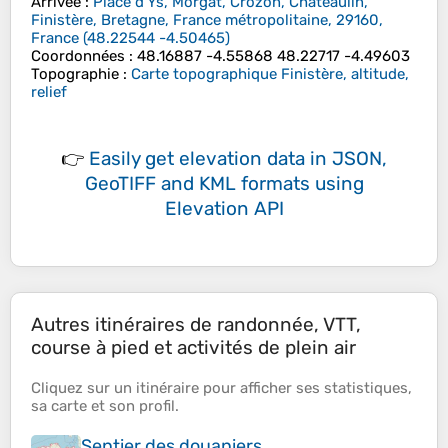
Arrivée
:
Place d'Ys, Morgat, Crozon, Châteaulin,
Finistère, Bretagne, France métropolitaine, 29160,
France
(
48.22544
-4.50465
)
Coordonnées
:
48.16887 -4.55868 48.22717 -4.49603
Topographie
:
Carte topographique Finistère, altitude,
relief
👉
Easily
get elevation data in JSON,
GeoTIFF and KML formats
using
Elevation API
Autres itinéraires de randonnée, VTT,
course à pied et activités de plein air
Cliquez sur un
itinéraire
pour afficher ses
statistiques
,
sa
carte
et son
profil
.
Sentier des douaniers