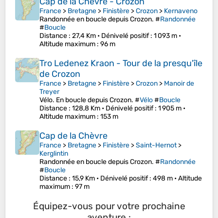
Cap de la Chèvre - Crozon
France
>
Bretagne
>
Finistère
>
Crozon
>
Kernaveno
Randonnée en boucle depuis Crozon. #
Randonnée
#
Boucle
Distance
: 27,4 Km •
Dénivelé positif
: 1 093 m •
Altitude maximum
: 96 m
Tro Ledenez Kraon - Tour de la presqu'île
de Crozon
France
>
Bretagne
>
Finistère
>
Crozon
>
Manoir de
Treyer
Vélo. En boucle depuis Crozon. #
Vélo
#
Boucle
Distance
: 128,8 Km •
Dénivelé positif
: 1 905 m •
Altitude maximum
: 153 m
Cap de la Chèvre
France
>
Bretagne
>
Finistère
>
Saint-Hernot
>
Kerglintin
Randonnée en boucle depuis Crozon. #
Randonnée
#
Boucle
Distance
: 15,9 Km •
Dénivelé positif
: 498 m •
Altitude
maximum
: 97 m
Équipez-vous pour votre prochaine
aventure :