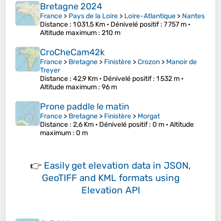
Bretagne 2024
France
>
Pays de la Loire
>
Loire-Atlantique
>
Nantes
Distance
: 1 031,5 Km •
Dénivelé positif
: 7 757 m •
Altitude maximum
: 210 m
CroCheCam42k
France
>
Bretagne
>
Finistère
>
Crozon
>
Manoir de
Treyer
Distance
: 42,9 Km •
Dénivelé positif
: 1 532 m •
Altitude maximum
: 96 m
Prone paddle le matin
France
>
Bretagne
>
Finistère
>
Morgat
Distance
: 2,6 Km •
Dénivelé positif
: 0 m •
Altitude
maximum
: 0 m
👉
Easily
get elevation data in JSON,
GeoTIFF and KML formats
using
Elevation API