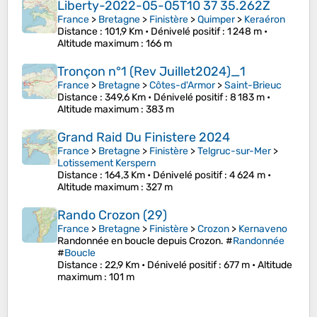
Liberty-2022-05-05T10 37 35.262Z
France
>
Bretagne
>
Finistère
>
Quimper
>
Keraéron
Distance
: 101,9 Km •
Dénivelé positif
: 1 248 m •
Altitude maximum
: 166 m
Tronçon n°1 (Rev Juillet2024)_1
France
>
Bretagne
>
Côtes-d'Armor
>
Saint-Brieuc
Distance
: 349,6 Km •
Dénivelé positif
: 8 183 m •
Altitude maximum
: 383 m
Grand Raid Du Finistere 2024
France
>
Bretagne
>
Finistère
>
Telgruc-sur-Mer
>
Lotissement Kerspern
Distance
: 164,3 Km •
Dénivelé positif
: 4 624 m •
Altitude maximum
: 327 m
Rando Crozon (29)
France
>
Bretagne
>
Finistère
>
Crozon
>
Kernaveno
Randonnée en boucle depuis Crozon. #
Randonnée
#
Boucle
Distance
: 22,9 Km •
Dénivelé positif
: 677 m •
Altitude
maximum
: 101 m