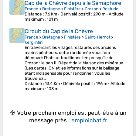
Cap de la Chèvre depuis le Sémaphore
France
>
Bretagne
>
Finistère
>
Crozon
>
Rostudel
Distance
: 7,6 Km •
Dénivelé positif
: 290 m •
Altitude
maximum
: 101 m
Circuit du Cap de la Chèvre
France
>
Bretagne
>
Finistère
>
Saint-Hernot
>
Kerglintin
En traversant les villages restaurés des anciens
marins pêcheurs, cette randonnée vous fera
découvrir l'habitat traditionnel en presqu'île de
Crozon : le pen ti. Départ de la Maison des minéraux.
(Les cartes IGN et les informations sur le balisage
étant indispensable pour randonner, vous les
trouverez…
Distance
: 13,4 Km •
Dénivelé positif
: 196 m •
Altitude
maximum
: 103 m
🎯 Votre prochain emploi est peut-être à un
message près :
emploichat.fr