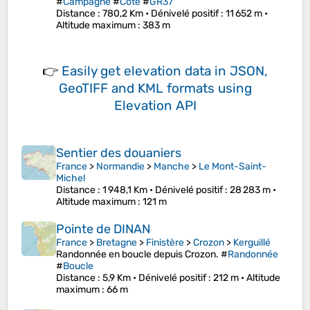
#
Campagne
#
Côte
#
GR37
Distance
: 780,2 Km •
Dénivelé positif
: 11 652 m •
Altitude maximum
: 383 m
👉
Easily
get elevation data in JSON,
GeoTIFF and KML formats
using
Elevation API
Sentier des douaniers
France
>
Normandie
>
Manche
>
Le Mont-Saint-
Michel
Distance
: 1 948,1 Km •
Dénivelé positif
: 28 283 m •
Altitude maximum
: 121 m
Pointe de DINAN
France
>
Bretagne
>
Finistère
>
Crozon
>
Kerguillé
Randonnée en boucle depuis Crozon. #
Randonnée
#
Boucle
Distance
: 5,9 Km •
Dénivelé positif
: 212 m •
Altitude
maximum
: 66 m