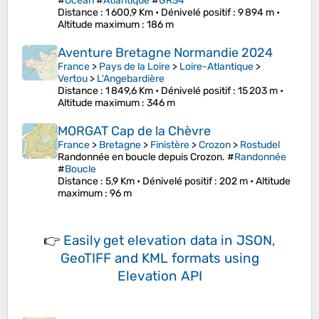
#
Océan
#
Atlantique
#
GR34
Distance
: 1 600,9 Km •
Dénivelé positif
: 9 894 m •
Altitude maximum
: 186 m
Aventure Bretagne Normandie 2024
France
>
Pays de la Loire
>
Loire-Atlantique
>
Vertou
>
L'Angebardière
Distance
: 1 849,6 Km •
Dénivelé positif
: 15 203 m •
Altitude maximum
: 346 m
MORGAT Cap de la Chèvre
France
>
Bretagne
>
Finistère
>
Crozon
>
Rostudel
Randonnée en boucle depuis Crozon. #
Randonnée
#
Boucle
Distance
: 5,9 Km •
Dénivelé positif
: 202 m •
Altitude
maximum
: 96 m
👉
Easily
get elevation data in JSON,
GeoTIFF and KML formats
using
Elevation API