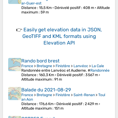
ar-Guer-est
Distance
: 15,5 Km •
Dénivelé positif
: 408 m •
Altitude
maximum
: 59 m
👉
Easily
get elevation data in JSON,
GeoTIFF and KML formats
using
Elevation API
Rando bord brest
France
>
Bretagne
>
Finistère
>
Lanvéoc
>
La Cale
Randonnée entre Lanvéoc et Audierne. #
Randonnée
Distance
: 160,3 Km •
Dénivelé positif
: 3 567 m •
Altitude maximum
: 91 m
Balade du 2021-08-29
France
>
Bretagne
>
Finistère
>
Saint-Renan
>
Toul
an Aon
Distance
: 176,6 Km •
Dénivelé positif
: 2 429 m •
Altitude maximum
: 151 m