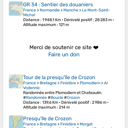
GR 34 : Sentier des douaniers
France
>
Normandie
>
Manche
>
Le Mont-Saint-
Michel
Distance
: 1 948,1 Km •
Dénivelé positif
: 28 283 m •
Altitude maximum
: 121 m
Merci de soutenir ce site ❤️
Faire un don
Tour de la presqu'île de Crozon
France
>
Bretagne
>
Finistère
>
Plomodiern
>
Ar
Vodennic
Randonnée entre Plomodiern et Chateaulin.
#
Randonnée
#
Boucle
#
Crozon
Distance
: 139,6 Km •
Dénivelé positif
: 2 986 m •
Altitude maximum
: 214 m
Presqu'île de Crozon
France
>
Bretagne
>
Finistère
>
Morgat