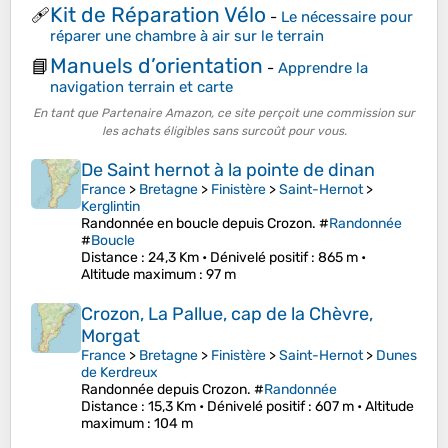
Kit de Réparation Vélo
🩹
-
Le nécessaire pour
réparer une chambre à air sur le terrain
Manuels d’orientation
📘
-
Apprendre la
navigation terrain et carte
En tant que Partenaire Amazon, ce site perçoit une commission sur
les achats éligibles sans surcoût pour vous.
De Saint hernot à la pointe de dinan
France
>
Bretagne
>
Finistère
>
Saint-Hernot
>
Kerglintin
Randonnée en boucle depuis Crozon. #
Randonnée
#
Boucle
Distance
: 24,3 Km •
Dénivelé positif
: 865 m •
Altitude maximum
: 97 m
Crozon, La Pallue, cap de la Chèvre,
Morgat
France
>
Bretagne
>
Finistère
>
Saint-Hernot
>
Dunes
de Kerdreux
Randonnée depuis Crozon. #
Randonnée
Distance
: 15,3 Km •
Dénivelé positif
: 607 m •
Altitude
maximum
: 104 m