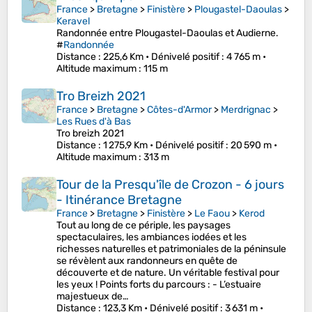
France
>
Bretagne
>
Finistère
>
Plougastel-Daoulas
>
Keravel
Randonnée entre Plougastel-Daoulas et Audierne.
#
Randonnée
Distance
: 225,6 Km •
Dénivelé positif
: 4 765 m •
Altitude maximum
: 115 m
Tro Breizh 2021
France
>
Bretagne
>
Côtes-d'Armor
>
Merdrignac
>
Les Rues d'à Bas
Tro breizh 2021
Distance
: 1 275,9 Km •
Dénivelé positif
: 20 590 m •
Altitude maximum
: 313 m
Tour de la Presqu'île de Crozon - 6 jours
- Itinérance Bretagne
France
>
Bretagne
>
Finistère
>
Le Faou
>
Kerod
Tout au long de ce périple, les paysages
spectaculaires, les ambiances iodées et les
richesses naturelles et patrimoniales de la péninsule
se révèlent aux randonneurs en quête de
découverte et de nature. Un véritable festival pour
les yeux ! Points forts du parcours : - L’estuaire
majestueux de…
Distance
: 123,3 Km •
Dénivelé positif
: 3 631 m •