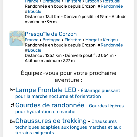
France
>
Bretagne
>
Finistère
>
Crozon
>
Rostudel
Randonnée en boucle depuis Crozon. #
Randonnée
#
Boucle
Distance
: 13,4 Km •
Dénivelé positif
: 419 m •
Altitude
maximum
: 96 m
Presqu'île de Corzon
France
>
Bretagne
>
Finistère
>
Morgat
>
Kerigou
Randonnée en boucle depuis Crozon. #
Randonnée
#
Boucle
Distance
: 125,1 Km •
Dénivelé positif
: 3 054 m •
Altitude maximum
: 327 m
Équipez-vous pour votre prochaine
aventure :
Lampe Frontale LED
🔦
-
Éclairage puissant
pour la marche nocturne et l'orientation
Gourdes de randonnée
🥤
-
Gourdes légères
pour hydratation en marche
Chaussures de trekking
🥾
-
Chaussures
techniques adaptées aux longues marches et aux
terrains exigeants