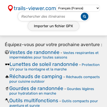
trails-viewer.com
Importer un fichier
GPX
Équipez-vous pour votre prochaine aventure :
Vestes de randonnée
🧥
-
Vestes respirantes et
imperméables pour toutes saisons
Lunettes de soleil randonnée
🕶️
-
Protection
UV pour la montagne et la marche
Réchauds de camping
🔥
-
Réchauds compacts
pour cuisine outdoor
Gourdes de randonnée
🥤
-
Gourdes légères
pour hydratation en marche
Outils multifonctions
🪓
-
Outils compacts pour
aventure et survie