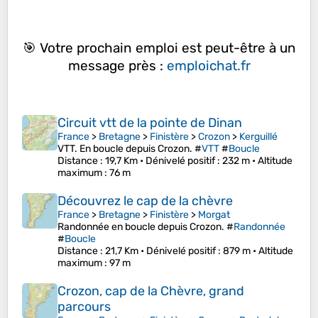
🎯 Votre prochain emploi est peut-être à un
message près :
emploichat.fr
Circuit vtt de la pointe de Dinan
France
>
Bretagne
>
Finistère
>
Crozon
>
Kerguillé
VTT. En boucle depuis Crozon. #
VTT
#
Boucle
Distance
: 19,7 Km •
Dénivelé positif
: 232 m •
Altitude
maximum
: 76 m
Découvrez le cap de la chèvre
France
>
Bretagne
>
Finistère
>
Morgat
Randonnée en boucle depuis Crozon. #
Randonnée
#
Boucle
Distance
: 21,7 Km •
Dénivelé positif
: 879 m •
Altitude
maximum
: 97 m
Crozon, cap de la Chèvre, grand
parcours