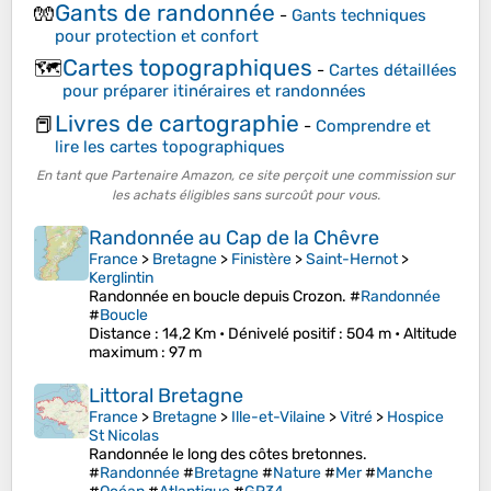
Gants de randonnée
🧤
-
Gants techniques
pour protection et confort
Cartes topographiques
🗺️
-
Cartes détaillées
pour préparer itinéraires et randonnées
Livres de cartographie
📕
-
Comprendre et
lire les cartes topographiques
En tant que Partenaire Amazon, ce site perçoit une commission sur
les achats éligibles sans surcoût pour vous.
Randonnée au Cap de la Chêvre
France
>
Bretagne
>
Finistère
>
Saint-Hernot
>
Kerglintin
Randonnée en boucle depuis Crozon. #
Randonnée
#
Boucle
Distance
: 14,2 Km •
Dénivelé positif
: 504 m •
Altitude
maximum
: 97 m
Littoral Bretagne
France
>
Bretagne
>
Ille-et-Vilaine
>
Vitré
>
Hospice
St Nicolas
Randonnée le long des côtes bretonnes.
#
Randonnée
#
Bretagne
#
Nature
#
Mer
#
Manche