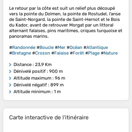
Le retour par la côte est suit un relief plus découpé
vers la pointe du Dolmen, la pointe de Rostudel, l’anse
de Saint-Norgard, la pointe de Saint-Hernot et le Bois
du Kador, avant de retrouver Morgat par un littoral
alternant falaises, pins maritimes, criques turquoise et
panoramas marins.
#
Randonnée
#
Boucle
#
Mer
#
Océan
#
Atlantique
#
Bretagne
#
Crozon
#
Falaise
#
Forêt
#
Plage
#
Nature
Distance
: 23,9 Km
Dénivelé positif
: 900 m
Altitude maximum
: 96 m
Dénivelé négatif
: 899 m
Altitude minimum
: 1 m
Carte interactive de l'itinéraire