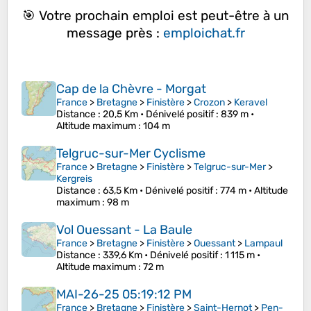
🎯 Votre prochain emploi est peut-être à un
message près :
emploichat.fr
Cap de la Chèvre - Morgat
France
>
Bretagne
>
Finistère
>
Crozon
>
Keravel
Distance
: 20,5 Km •
Dénivelé positif
: 839 m •
Altitude maximum
: 104 m
Telgruc-sur-Mer Cyclisme
France
>
Bretagne
>
Finistère
>
Telgruc-sur-Mer
>
Kergreis
Distance
: 63,5 Km •
Dénivelé positif
: 774 m •
Altitude
maximum
: 98 m
Vol Ouessant - La Baule
France
>
Bretagne
>
Finistère
>
Ouessant
>
Lampaul
Distance
: 339,6 Km •
Dénivelé positif
: 1 115 m •
Altitude maximum
: 72 m
MAI-26-25 05:19:12 PM
France
>
Bretagne
>
Finistère
>
Saint-Hernot
>
Pen-