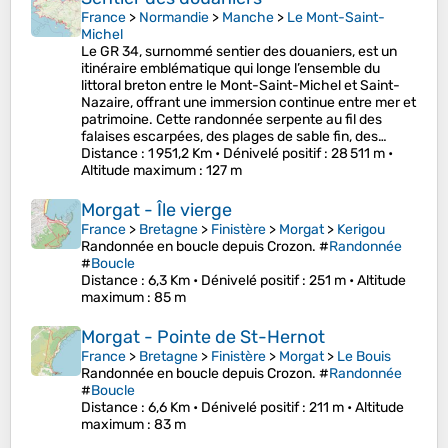
France
>
Normandie
>
Manche
>
Le Mont-Saint-
Michel
Le GR 34, surnommé sentier des douaniers, est un
itinéraire emblématique qui longe l’ensemble du
littoral breton entre le Mont-Saint-Michel et Saint-
Nazaire, offrant une immersion continue entre mer et
patrimoine. Cette randonnée serpente au fil des
falaises escarpées, des plages de sable fin, des…
Distance
: 1 951,2 Km •
Dénivelé positif
: 28 511 m •
Altitude maximum
: 127 m
Morgat - Île vierge
France
>
Bretagne
>
Finistère
>
Morgat
>
Kerigou
Randonnée en boucle depuis Crozon. #
Randonnée
#
Boucle
Distance
: 6,3 Km •
Dénivelé positif
: 251 m •
Altitude
maximum
: 85 m
Morgat - Pointe de St-Hernot
France
>
Bretagne
>
Finistère
>
Morgat
>
Le Bouis
Randonnée en boucle depuis Crozon. #
Randonnée
#
Boucle
Distance
: 6,6 Km •
Dénivelé positif
: 211 m •
Altitude
maximum
: 83 m