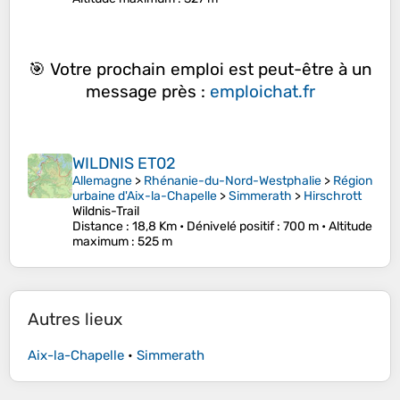
🎯 Votre prochain emploi est peut-être à un
message près :
emploichat.fr
WILDNIS ET02
Allemagne
>
Rhénanie-du-Nord-Westphalie
>
Région
urbaine d'Aix-la-Chapelle
>
Simmerath
>
Hirschrott
Wildnis-Trail
Distance
: 18,8 Km •
Dénivelé positif
: 700 m •
Altitude
maximum
: 525 m
Autres lieux
Aix-la-Chapelle
•
Simmerath