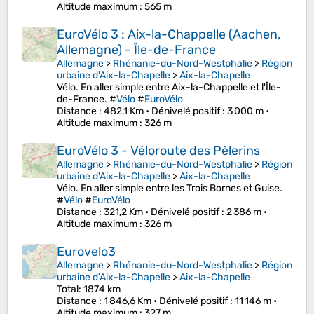
Altitude maximum
: 565 m
EuroVélo 3 : Aix-la-Chappelle (Aachen,
Allemagne) - Île-de-France
Allemagne
>
Rhénanie-du-Nord-Westphalie
>
Région
urbaine d'Aix-la-Chapelle
>
Aix-la-Chapelle
Vélo. En aller simple entre Aix-la-Chappelle et l'Île-
de-France. #
Vélo
#
EuroVélo
Distance
: 482,1 Km •
Dénivelé positif
: 3 000 m •
Altitude maximum
: 326 m
EuroVélo 3 - Véloroute des Pèlerins
Allemagne
>
Rhénanie-du-Nord-Westphalie
>
Région
urbaine d'Aix-la-Chapelle
>
Aix-la-Chapelle
Vélo. En aller simple entre les Trois Bornes et Guise.
#
Vélo
#
EuroVélo
Distance
: 321,2 Km •
Dénivelé positif
: 2 386 m •
Altitude maximum
: 326 m
Eurovelo3
Allemagne
>
Rhénanie-du-Nord-Westphalie
>
Région
urbaine d'Aix-la-Chapelle
>
Aix-la-Chapelle
Total: 1874 km
Distance
: 1 846,6 Km •
Dénivelé positif
: 11 146 m •
Altitude maximum
: 327 m