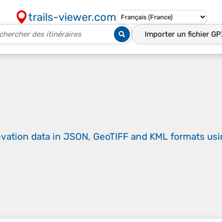
trails-viewer.com
Importer un fichier
GP
evation data in JSON, GeoTIFF and KML formats
us