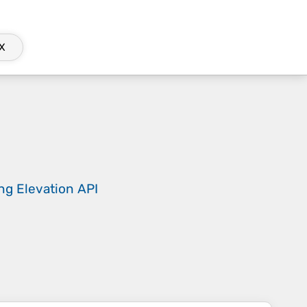
X
ing
Elevation API