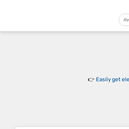
👉
Easily
get el