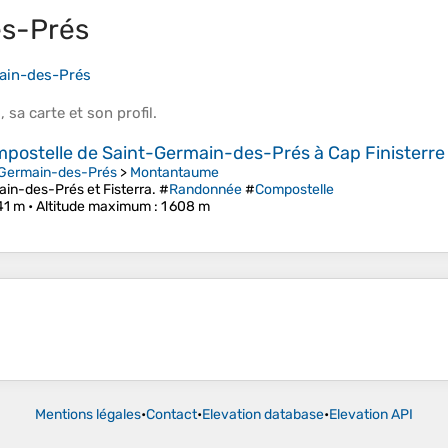
es-Prés
ain-des-Prés
s
, sa
carte
et son
profil
.
ostelle de Saint-Germain-des-Prés à Cap Finisterre
-Germain-des-Prés
>
Montantaume
in-des-Prés et Fisterra. #
Randonnée
#
Compostelle
41 m •
Altitude maximum
: 1 608 m
Mentions légales
•
Contact
•
Elevation database
•
Elevation API