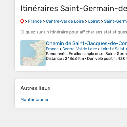
Itinéraires Saint-Germain-d
>
France
>
Centre-Val de Loire
>
Loiret
>
Saint-Germ
Cliquez sur un
itinéraire
pour afficher ses
statistique
Chemin de Saint-Jacques-de-Comp
France
>
Centre-Val de Loire
>
Loiret
>
Saint
Randonnée. En aller simple entre Saint-Germa
Distance
: 2 186,6 Km •
Dénivelé positif
: 43 0
Autres lieux
Montantaume