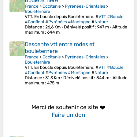
Bouleternere
France
>
Occitanie
>
Pyrénées-Orientales
>
Bouleternère
VTT. En boucle depuis Bouleternère. #
VTT
#
Boucle
#
Conflent
#
Pyrénées
#
Montagne
#
Nature
Distance
: 26,6 Km •
Dénivelé positif
: 947 m •
Altitude
maximum
: 644 m
Descente vtt entre rodes et
bouleternere
France
>
Occitanie
>
Pyrénées-Orientales
>
Bouleternère
VTT. En boucle depuis Bouleternère. #
VTT
#
Boucle
#
Conflent
#
Pyrénées
#
Montagne
#
Nature
Distance
: 31,3 Km •
Dénivelé positif
: 844 m •
Altitude
maximum
: 475 m
Merci de soutenir ce site ❤️
Faire un don