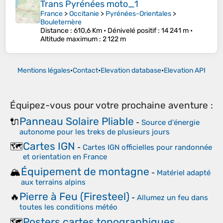
Trans Pyrénées moto_1
France
>
Occitanie
>
Pyrénées-Orientales
>
Bouleternère
Distance
: 610,6 Km •
Dénivelé positif
: 14 241 m •
Altitude maximum
: 2 122 m
Mentions légales
•
Contact
•
Elevation database
•
Elevation API
Équipez-vous pour votre prochaine aventure :
Panneau Solaire Pliable
🔌
-
Source d'énergie
autonome pour les treks de plusieurs jours
Cartes IGN
🗺️
-
Cartes IGN officielles pour randonnée
et orientation en France
Équipement de montagne
🏔️
-
Matériel adapté
aux terrains alpins
Pierre à Feu (Firesteel)
🔥
-
Allumez un feu dans
toutes les conditions météo
Posters cartes topographiques
🗺️
-