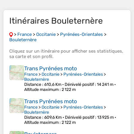
Itinéraires Bouleternère
>
France
>
Occitanie
>
Pyrénées-Orientales
>
Bouleternère
Cliquez sur un
itinéraire
pour afficher ses
statistiques
,
sa
carte
et son
profil
.
Trans Pyrénées moto
France
>
Occitanie
>
Pyrénées-Orientales
>
Bouleternère
Distance
: 610,6 Km •
Dénivelé positif
: 14 241 m •
Altitude maximum
: 2 122 m
Trans Pyrénées moto
France
>
Occitanie
>
Pyrénées-Orientales
>
Bouleternère
Distance
: 609,6 Km •
Dénivelé positif
: 13 925 m •
Altitude maximum
: 2 122 m