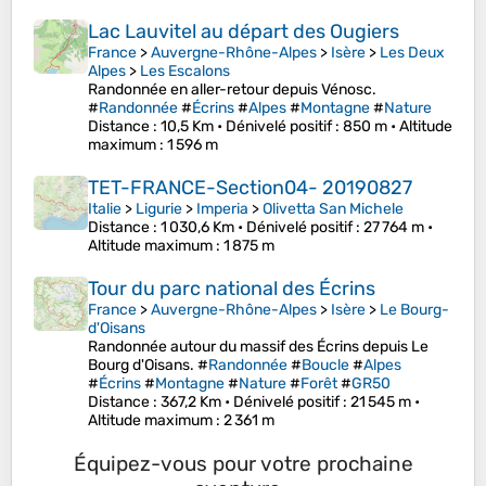
Lac Lauvitel au départ des Ougiers
France
>
Auvergne-Rhône-Alpes
>
Isère
>
Les Deux
Alpes
>
Les Escalons
Randonnée en aller-retour depuis Vénosc.
#
Randonnée
#
Écrins
#
Alpes
#
Montagne
#
Nature
Distance
: 10,5 Km •
Dénivelé positif
: 850 m •
Altitude
maximum
: 1 596 m
TET-FRANCE-Section04- 20190827
Italie
>
Ligurie
>
Imperia
>
Olivetta San Michele
Distance
: 1 030,6 Km •
Dénivelé positif
: 27 764 m •
Altitude maximum
: 1 875 m
Tour du parc national des Écrins
France
>
Auvergne-Rhône-Alpes
>
Isère
>
Le Bourg-
d'Oisans
Randonnée autour du massif des Écrins depuis Le
Bourg d'Oisans. #
Randonnée
#
Boucle
#
Alpes
#
Écrins
#
Montagne
#
Nature
#
Forêt
#
GR50
Distance
: 367,2 Km •
Dénivelé positif
: 21 545 m •
Altitude maximum
: 2 361 m
Équipez-vous pour votre prochaine