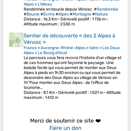
Alpes
>
L'Alleau
Randonnée en boucle depuis Vénosc. #
Randonnée
#
Boucle
#
Écrins
#
Alpes
#
Montagne
#
Nature
Distance
: 16,3 Km •
Dénivelé positif
: 1 736 m •
Altitude maximum
: 2 530 m
Sentier de découverte « des 2 Alpes à
Vénosc »
France
>
Auvergne-Rhône-Alpes
>
Isère
>
Les Deux
Alpes
>
Le Bourg d'Arud
Le parcours vous fera revivre l'histoire d'un village et
de ces hommes qui ont façonné le paysage. Une
balade facile qui vous permet de monter aux Deux
Alpes à pieds en 1h30 environ ou qui vous permet de
descendre des Deux Alpes au village de Venosc en
1h"Pour monter aux Deux Alpes : de l'office de
tourisme…
Distance
: 8,1 Km •
Dénivelé positif
: 1 021 m •
Altitude
maximum
: 1 612 m
Merci de soutenir ce site ❤️
Faire un don