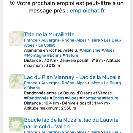
🎯 Votre prochain emploi est peut-être à un
message près :
emploichat.fr
Tête de la Muraillette
France
>
Auvergne-Rhône-Alpes
>
Isère
>
Les Deux
Alpes
>
Le Collet
Alpinisme en rocher. Arête S. #
Alpinisme
#
Alpes
#
Montagne
#
Écrins
#
Nature
Distance
: 7,0 Km •
Dénivelé positif
: 918 m •
Altitude
maximum
: 3 012 m
Lac du Plan Vianney - Lac de la Muzelle
France
>
Auvergne-Rhône-Alpes
>
Isère
>
Le Bourg-
d'Oisans
Randonnée entre Le Bourg-d'Oisans et Vénosc.
#
Randonnée
#
Écrins
#
Alpes
#
Montagne
#
Nature
Distance
: 10,4 Km •
Dénivelé positif
: 1 149 m •
Altitude maximum
: 2 530 m
Boucle lac de la Muzelle, lac du Lauvitel
par le col du Vallon
France
>
Auvergne-Rhône-Alpes
>
Isère
>
Les Deux