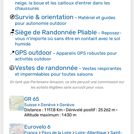
neige, la boue et les cailloux d'entrer dans les
chaussures
Survie & orientation
🧭
-
Matériel et guides
pour autonomie outdoor
Siège de Randonnée Pliable
🪑
-
Reposez-
vous n'importe où sans être en contact avec le sol
humide
GPS outdoor
📍
-
Appareils GPS robustes pour
activités outdoor
Vestes de randonnée
🧥
-
Vestes respirantes
et imperméables pour toutes saisons
En tant que Partenaire Amazon, ce site perçoit une commission sur
les achats éligibles sans surcoût pour vous.
GR 65
Suisse
>
Genève
>
Genève
Distance
: 1 117,8 Km •
Dénivelé positif
: 25 262 m •
Altitude maximum
: 1 430 m
Eurovelo 6
France
>
Pays de la Loire
>
Loire-Atlantique
>
Saint-