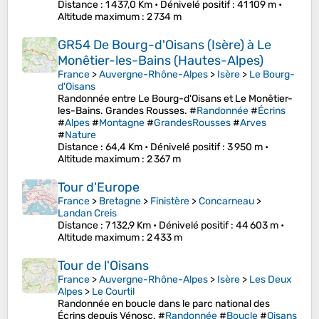
Distance
: 1 437,0 Km •
Dénivelé positif
: 41 109 m •
Altitude maximum
: 2 734 m
GR54 De Bourg-d'Oisans (Isère) à Le
Monêtier-les-Bains (Hautes-Alpes)
France
>
Auvergne-Rhône-Alpes
>
Isère
>
Le Bourg-
d'Oisans
Randonnée entre Le Bourg-d'Oisans et Le Monêtier-
les-Bains. Grandes Rousses. #
Randonnée
#
Écrins
#
Alpes
#
Montagne
#
GrandesRousses
#
Arves
#
Nature
Distance
: 64,4 Km •
Dénivelé positif
: 3 950 m •
Altitude maximum
: 2 367 m
Tour d'Europe
France
>
Bretagne
>
Finistère
>
Concarneau
>
Landan Creis
Distance
: 7 132,9 Km •
Dénivelé positif
: 44 603 m •
Altitude maximum
: 2 433 m
Tour de l'Oisans
France
>
Auvergne-Rhône-Alpes
>
Isère
>
Les Deux
Alpes
>
Le Courtil
Randonnée en boucle dans le parc national des
Écrins depuis Vénosc. #
Randonnée
#
Boucle
#
Oisans