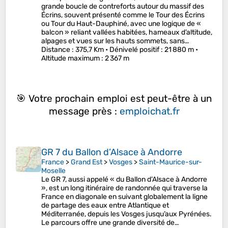
grande boucle de contreforts autour du massif des
Écrins, souvent présenté comme le Tour des Écrins
ou Tour du Haut-Dauphiné, avec une logique de «
balcon » reliant vallées habitées, hameaux d’altitude,
alpages et vues sur les hauts sommets, sans…
Distance
: 375,7 Km •
Dénivelé positif
: 21 880 m •
Altitude maximum
: 2 367 m
🎯 Votre prochain emploi est peut-être à un
message près :
emploichat.fr
GR 7 du Ballon d’Alsace à Andorre
France
>
Grand Est
>
Vosges
>
Saint-Maurice-sur-
Moselle
Le GR 7, aussi appelé « du Ballon d’Alsace à Andorre
», est un long itinéraire de randonnée qui traverse la
France en diagonale en suivant globalement la ligne
de partage des eaux entre Atlantique et
Méditerranée, depuis les Vosges jusqu’aux Pyrénées.
Le parcours offre une grande diversité de…