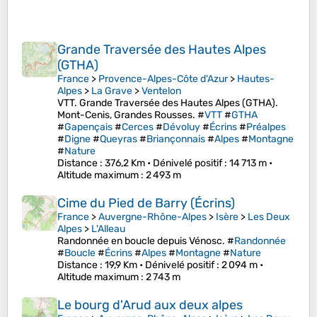
Grande Traversée des Hautes Alpes
(GTHA)
France
>
Provence-Alpes-Côte d'Azur
>
Hautes-
Alpes
>
La Grave
>
Ventelon
VTT. Grande Traversée des Hautes Alpes (GTHA).
Mont-Cenis, Grandes Rousses. #
VTT
#
GTHA
#
Gapençais
#
Cerces
#
Dévoluy
#
Écrins
#
Préalpes
#
Digne
#
Queyras
#
Briançonnais
#
Alpes
#
Montagne
#
Nature
Distance
: 376,2 Km •
Dénivelé positif
: 14 713 m •
Altitude maximum
: 2 493 m
Cime du Pied de Barry (Écrins)
France
>
Auvergne-Rhône-Alpes
>
Isère
>
Les Deux
Alpes
>
L'Alleau
Randonnée en boucle depuis Vénosc. #
Randonnée
#
Boucle
#
Écrins
#
Alpes
#
Montagne
#
Nature
Distance
: 19,9 Km •
Dénivelé positif
: 2 094 m •
Altitude maximum
: 2 743 m
Le bourg d'Arud aux deux alpes