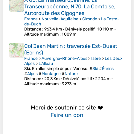
A 63, La Transeuropéenne, La
Transeuropéenne, N 70, La Comtoise,
Autoroute des Cigognes
France
>
Nouvelle-Aquitaine
>
Gironde
>
La Teste-
de-Buch
Distance
: 963,4 Km •
Dénivelé positif
: 10 110 m •
Altitude maximum
: 1 009 m
Col Jean Martin : traversée Est-Ouest
(Ecrins)
France
>
Auvergne-Rhône-Alpes
>
Isère
>
Les Deux
Alpes
>
L'Alleau
Ski. En aller simple depuis Vénosc. #
Ski
#
Écrins
#
Alpes
#
Montagne
#
Nature
Distance
: 20,3 Km •
Dénivelé positif
: 2 204 m •
Altitude maximum
: 3 273 m
Merci de soutenir ce site ❤️
Faire un don