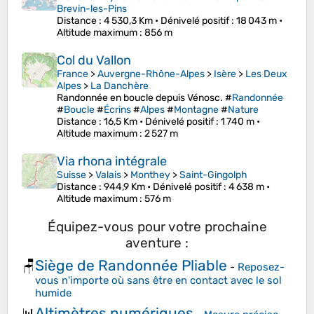
Brevin-les-Pins
Distance
: 4 530,3 Km •
Dénivelé positif
: 18 043 m •
Altitude maximum
: 856 m
Col du Vallon
France
>
Auvergne-Rhône-Alpes
>
Isère
>
Les Deux
Alpes
>
La Danchère
Randonnée en boucle depuis Vénosc. #
Randonnée
#
Boucle
#
Écrins
#
Alpes
#
Montagne
#
Nature
Distance
: 16,5 Km •
Dénivelé positif
: 1 740 m •
Altitude maximum
: 2 527 m
Via rhona intégrale
Suisse
>
Valais
>
Monthey
>
Saint-Gingolph
Distance
: 944,9 Km •
Dénivelé positif
: 4 638 m •
Altitude maximum
: 576 m
Équipez-vous pour votre prochaine
aventure :
Siège de Randonnée Pliable
🪑
-
Reposez-
vous n'importe où sans être en contact avec le sol
humide
Altimètres numériques
📊