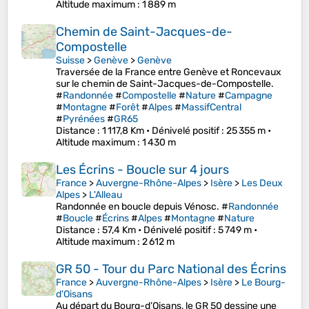
Altitude maximum
: 1 889 m
Chemin de Saint-Jacques-de-
Compostelle
Suisse
>
Genève
>
Genève
Traversée de la France entre Genève et Roncevaux
sur le chemin de Saint-Jacques-de-Compostelle.
#
Randonnée
#
Compostelle
#
Nature
#
Campagne
#
Montagne
#
Forêt
#
Alpes
#
MassifCentral
#
Pyrénées
#
GR65
Distance
: 1 117,8 Km •
Dénivelé positif
: 25 355 m •
Altitude maximum
: 1 430 m
Les Écrins - Boucle sur 4 jours
France
>
Auvergne-Rhône-Alpes
>
Isère
>
Les Deux
Alpes
>
L'Alleau
Randonnée en boucle depuis Vénosc. #
Randonnée
#
Boucle
#
Écrins
#
Alpes
#
Montagne
#
Nature
Distance
: 57,4 Km •
Dénivelé positif
: 5 749 m •
Altitude maximum
: 2 612 m
GR 50 - Tour du Parc National des Écrins
France
>
Auvergne-Rhône-Alpes
>
Isère
>
Le Bourg-
d'Oisans
Au départ du Bourg-d’Oisans, le GR 50 dessine une