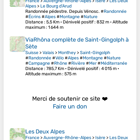
France
>
Auvergne-Rhône-Alpes
>
Isère
>
Les Deux
Alpes
>
Le Bourg d'Arud
Randonnée pédestre. Depuis Vénosc. #
Randonnée
#
Écrins
#
Alpes
#
Montagne
#
Nature
Distance
: 5,5 Km •
Dénivelé positif
: 832 m •
Altitude
maximum
: 1 644 m
ViaRhôna complète de Saint-Gingolph à
Sète
Suisse
>
Valais
>
Monthey
>
Saint-Gingolph
#
Randonnée
#
Vélo
#
Alpes
#
Montagne
#
Nature
#
Campagne
#
Rhône
#
Rivière
#
Mer
#
Méditerranée
Distance
: 785,7 Km •
Dénivelé positif
: 4 015 m •
Altitude maximum
: 575 m
Merci de soutenir ce site ❤️
Faire un don
Les Deux Alpes
France
>
Auvergne-Rhône-Alpes
>
Isère
>
Les Deux