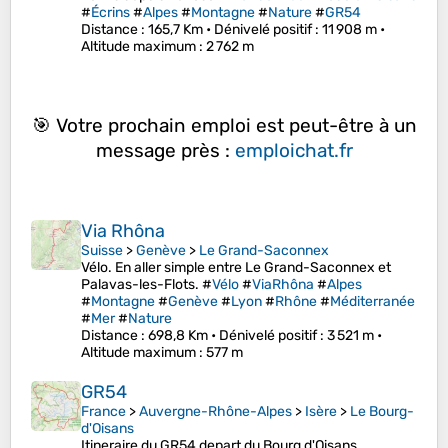
#
Écrins
#
Alpes
#
Montagne
#
Nature
#
GR54
Distance
: 165,7 Km •
Dénivelé positif
: 11 908 m •
Altitude maximum
: 2 762 m
🎯 Votre prochain emploi est peut-être à un
message près :
emploichat.fr
Via Rhôna
Suisse
>
Genève
>
Le Grand-Saconnex
Vélo. En aller simple entre Le Grand-Saconnex et
Palavas-les-Flots. #
Vélo
#
ViaRhôna
#
Alpes
#
Montagne
#
Genève
#
Lyon
#
Rhône
#
Méditerranée
#
Mer
#
Nature
Distance
: 698,8 Km •
Dénivelé positif
: 3 521 m •
Altitude maximum
: 577 m
GR54
France
>
Auvergne-Rhône-Alpes
>
Isère
>
Le Bourg-
d'Oisans
Itineraire du GR54 depart du Bourg d'Oisans