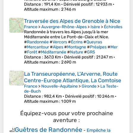
Distance
: 191,4 Km •
Dénivelé positif
: 12 933 m •
Altitude maximum
: 2 746 m
Traversée des Alpes de Grenoble à Nice
France
>
Auvergne-Rhône-Alpes
>
Isère
>
Échirolles
Randonnée à travers les Alpes jusqu'à la mer
Méditerranée entre Le Pont-de-Claix et Nice.
#
Randonnée
#
Vercors
#
Écrins
#
Queyras
#
Mercantour
#
Alpes
#
Montagne
#
Préalpes
#
Mer
#
Forêt
#
Méditerranée
#
Nature
#
GR5
Distance
: 367,0 Km •
Dénivelé positif
: 21 247 m •
Altitude maximum
: 2 690 m
La Transeuropéenne, L'Arverne, Route
Centre-Europe Atlantique, La Comtoise
France
>
Nouvelle-Aquitaine
>
Gironde
>
La Teste-
de-Buch
Distance
: 982,4 Km •
Dénivelé positif
: 10 246 m •
Altitude maximum
: 1 009 m
Équipez-vous pour votre prochaine
aventure :
Guêtres de Randonnée
🦶
-
Empêche la