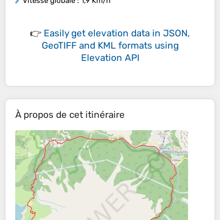
Vitesse globale
: 1,9 Km/h
👉
Easily
get elevation data in JSON,
GeoTIFF and KML formats
using
Elevation API
À propos de cet itinéraire