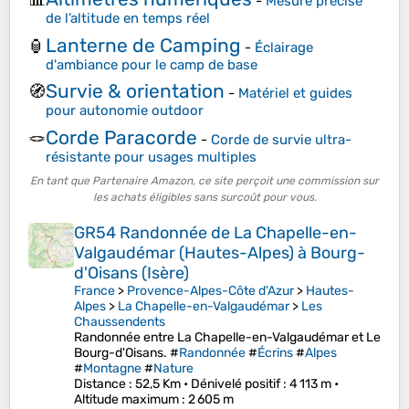
-
Mesure précise
de l’altitude en temps réel
Lanterne de Camping
🏮
-
Éclairage
d'ambiance pour le camp de base
Survie & orientation
🧭
-
Matériel et guides
pour autonomie outdoor
Corde Paracorde
🪢
-
Corde de survie ultra-
résistante pour usages multiples
En tant que Partenaire Amazon, ce site perçoit une commission sur
les achats éligibles sans surcoût pour vous.
GR54 Randonnée de La Chapelle-en-
Valgaudémar (Hautes-Alpes) à Bourg-
d'Oisans (Isère)
France
>
Provence-Alpes-Côte d'Azur
>
Hautes-
Alpes
>
La Chapelle-en-Valgaudémar
>
Les
Chaussendents
Randonnée entre La Chapelle-en-Valgaudémar et Le
Bourg-d'Oisans. #
Randonnée
#
Écrins
#
Alpes
#
Montagne
#
Nature
Distance
: 52,5 Km •
Dénivelé positif
: 4 113 m •
Altitude maximum
: 2 605 m