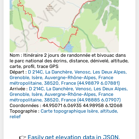
Nom
: Itinéraire 2 jours de randonnée et bivouac dans
le parc national des écrins, distance, dénivelé, altitude,
carte, profil, trace GPS
Départ
:
D 214C, La Danchère, Venosc, Les Deux Alpes,
Grenoble, Isère, Auvergne-Rhône-Alpes, France
métropolitaine, 38520, France
(
44.98879
6.07881
)
Arrivée
:
D 214C, La Danchère, Venosc, Les Deux Alpes,
Grenoble, Isère, Auvergne-Rhône-Alpes, France
métropolitaine, 38520, France
(
44.98885
6.07907
)
Coordonnées
:
44.95071 6.06935 44.98958 6.12068
Topographie
:
Carte topographique Isère, altitude,
relief
👉
Easily
get elevation data in JSON,