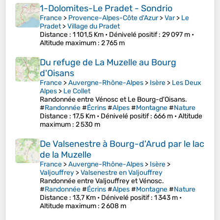
1-Dolomites-Le Pradet - Sondrio
France
>
Provence-Alpes-Côte d'Azur
>
Var
>
Le
Pradet
>
Village du Pradet
Distance
: 1 101,5 Km •
Dénivelé positif
: 29 097 m •
Altitude maximum
: 2 765 m
Du refuge de La Muzelle au Bourg
d'Oisans
France
>
Auvergne-Rhône-Alpes
>
Isère
>
Les Deux
Alpes
>
Le Collet
Randonnée entre Vénosc et Le Bourg-d'Oisans.
#
Randonnée
#
Écrins
#
Alpes
#
Montagne
#
Nature
Distance
: 17,5 Km •
Dénivelé positif
: 666 m •
Altitude
maximum
: 2 530 m
De Valsenestre à Bourg-d'Arud par le lac
de la Muzelle
France
>
Auvergne-Rhône-Alpes
>
Isère
>
Valjouffrey
>
Valsenestre en Valjouffrey
Randonnée entre Valjouffrey et Vénosc.
#
Randonnée
#
Écrins
#
Alpes
#
Montagne
#
Nature
Distance
: 13,7 Km •
Dénivelé positif
: 1 343 m •
Altitude maximum
: 2 608 m