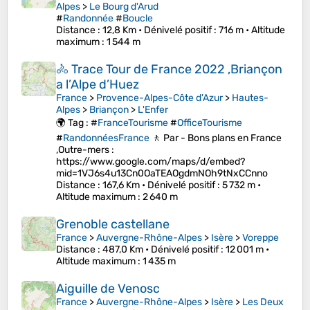
Alpes
>
Le Bourg d'Arud
#
Randonnée
#
Boucle
Distance
: 12,8 Km •
Dénivelé positif
: 716 m •
Altitude
maximum
: 1 544 m
🚴 Trace Tour de France 2022 ,Briançon
a l’Alpe d’Huez
France
>
Provence-Alpes-Côte d'Azur
>
Hautes-
Alpes
>
Briançon
>
L'Enfer
🌍 Tag : #
FranceTourisme
#
OfficeTourisme
#
RandonnéesFrance
🚶 Par - Bons plans en France
,Outre-mers :
https://www.google.com/maps/d/embed?
mid=1VJ6s4u13Cn0OaTEAOgdmNOh9tNxCCnno
Distance
: 167,6 Km •
Dénivelé positif
: 5 732 m •
Altitude maximum
: 2 640 m
Grenoble castellane
France
>
Auvergne-Rhône-Alpes
>
Isère
>
Voreppe
Distance
: 487,0 Km •
Dénivelé positif
: 12 001 m •
Altitude maximum
: 1 435 m
Aiguille de Venosc
France
>
Auvergne-Rhône-Alpes
>
Isère
>
Les Deux