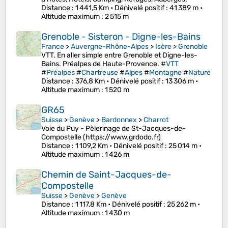
Distance
: 1 441,5 Km •
Dénivelé positif
: 41 389 m •
Altitude maximum
: 2 515 m
Grenoble - Sisteron - Digne-les-Bains
France
>
Auvergne-Rhône-Alpes
>
Isère
>
Grenoble
VTT. En aller simple entre Grenoble et Digne-les-
Bains. Préalpes de Haute-Provence. #
VTT
#
Préalpes
#
Chartreuse
#
Alpes
#
Montagne
#
Nature
Distance
: 376,8 Km •
Dénivelé positif
: 13 306 m •
Altitude maximum
: 1 520 m
GR65
Suisse
>
Genève
>
Bardonnex
>
Charrot
Voie du Puy - Pèlerinage de St-Jacques-de-
Compostelle (https://www.grdodo.fr)
Distance
: 1 109,2 Km •
Dénivelé positif
: 25 014 m •
Altitude maximum
: 1 426 m
Chemin de Saint-Jacques-de-
Compostelle
Suisse
>
Genève
>
Genève
Distance
: 1 117,8 Km •
Dénivelé positif
: 25 262 m •
Altitude maximum
: 1 430 m