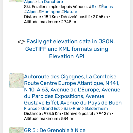
Alpes
>
La Danchère
Ski. En aller simple depuis Vénosc. #
Ski
#
Écrins
#
Alpes
#
Montagne
#
Nature
Distance
: 18,1 Km •
Dénivelé positif
: 2 065 m •
Altitude maximum
: 2 748 m
👉
Easily
get elevation data in JSON,
GeoTIFF and KML formats
using
Elevation API
Autoroute des Cigognes, La Comtoise,
Route Centre Europe Atlantique, N 141,
N 10, A 63, Avenue de L'Europe, Avenue
du Parc des Expositions, Avenue
Gustave Eiffel, Avenue du Pays de Buch
France
>
Grand Est
>
Bas-Rhin
>
Baldenheim
Distance
: 973,5 Km •
Dénivelé positif
: 7 942 m •
Altitude maximum
: 534 m
GR 5 : De Grenoble à Nice