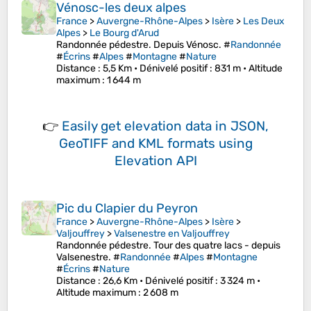
Vénosc-les deux alpes
France
>
Auvergne-Rhône-Alpes
>
Isère
>
Les Deux
Alpes
>
Le Bourg d'Arud
Randonnée pédestre. Depuis Vénosc. #
Randonnée
#
Écrins
#
Alpes
#
Montagne
#
Nature
Distance
: 5,5 Km •
Dénivelé positif
: 831 m •
Altitude
maximum
: 1 644 m
👉
Easily
get elevation data in JSON,
GeoTIFF and KML formats
using
Elevation API
Pic du Clapier du Peyron
France
>
Auvergne-Rhône-Alpes
>
Isère
>
Valjouffrey
>
Valsenestre en Valjouffrey
Randonnée pédestre. Tour des quatre lacs - depuis
Valsenestre. #
Randonnée
#
Alpes
#
Montagne
#
Écrins
#
Nature
Distance
: 26,6 Km •
Dénivelé positif
: 3 324 m •
Altitude maximum
: 2 608 m