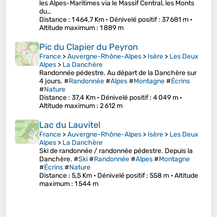
les Alpes-Maritimes via le Massif Central, les Monts
du…
Distance
: 1 464,7 Km •
Dénivelé positif
: 37 681 m •
Altitude maximum
: 1 889 m
Pic du Clapier du Peyron
France
>
Auvergne-Rhône-Alpes
>
Isère
>
Les Deux
Alpes
>
La Danchère
Randonnée pédestre. Au départ de la Danchère sur
4 jours. #
Randonnée
#
Alpes
#
Montagne
#
Écrins
#
Nature
Distance
: 37,4 Km •
Dénivelé positif
: 4 049 m •
Altitude maximum
: 2 612 m
Lac du Lauvitel
France
>
Auvergne-Rhône-Alpes
>
Isère
>
Les Deux
Alpes
>
La Danchère
Ski de randonnée / randonnée pédestre. Depuis la
Danchère. #
Ski
#
Randonnée
#
Alpes
#
Montagne
#
Écrins
#
Nature
Distance
: 5,5 Km •
Dénivelé positif
: 558 m •
Altitude
maximum
: 1 544 m