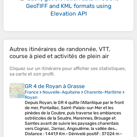
GeoTIFF and KML formats
using
Elevation API
Autres itinéraires de randonnée, VTT,
course à pied et activités de plein air
Cliquez sur un
itinéraire
pour afficher ses
statistiques
,
sa
carte
et son
profil
.
GR 4 de Royan à Grasse
France
>
Nouvelle-Aquitaine
>
Charente-Maritime
>
Royan
Depuis Royan, le GR 4 quitte l’Atlantique par le front
de mer, Pontaillac, Saint-Palais-sur-Mer et les
pinèdes de la Coubre, puis traverse les ambiances
ostréicoles de la Seudre, Marennes, Brouage et
Saintes avant de suivre les paysages charentais
vers Cognac, Jarnac, Angoulême, la vallée des…
Distance
: 1 441,9 Km •
Dénivelé positif
: 37 024 m •