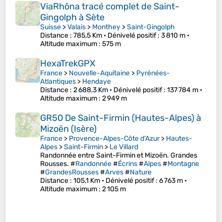
ViaRhôna tracé complet de Saint-
Gingolph à Sète
Suisse
>
Valais
>
Monthey
>
Saint-Gingolph
Distance
: 785,5 Km •
Dénivelé positif
: 3 810 m •
Altitude maximum
: 575 m
HexaTrekGPX
France
>
Nouvelle-Aquitaine
>
Pyrénées-
Atlantiques
>
Hendaye
Distance
: 2 688,3 Km •
Dénivelé positif
: 137 784 m •
Altitude maximum
: 2 949 m
GR50 De Saint-Firmin (Hautes-Alpes) à
Mizoën (Isère)
France
>
Provence-Alpes-Côte d'Azur
>
Hautes-
Alpes
>
Saint-Firmin
>
Le Villard
Randonnée entre Saint-Firmin et Mizoën. Grandes
Rousses. #
Randonnée
#
Écrins
#
Alpes
#
Montagne
#
GrandesRousses
#
Arves
#
Nature
Distance
: 105,1 Km •
Dénivelé positif
: 6 763 m •
Altitude maximum
: 2 105 m