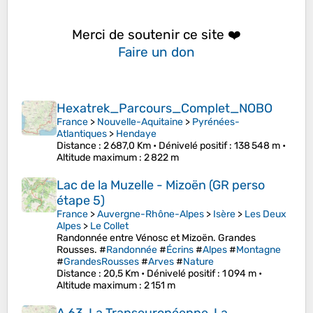
Merci de soutenir ce site ❤️
Faire un don
Hexatrek_Parcours_Complet_NOBO
France
>
Nouvelle-Aquitaine
>
Pyrénées-
Atlantiques
>
Hendaye
Distance
: 2 687,0 Km •
Dénivelé positif
: 138 548 m •
Altitude maximum
: 2 822 m
Lac de la Muzelle - Mizoën (GR perso
étape 5)
France
>
Auvergne-Rhône-Alpes
>
Isère
>
Les Deux
Alpes
>
Le Collet
Randonnée entre Vénosc et Mizoën. Grandes
Rousses. #
Randonnée
#
Écrins
#
Alpes
#
Montagne
#
GrandesRousses
#
Arves
#
Nature
Distance
: 20,5 Km •
Dénivelé positif
: 1 094 m •
Altitude maximum
: 2 151 m