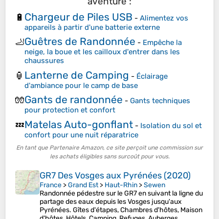
aventure :
Chargeur de Piles USB
🔋
-
Alimentez vos
appareils à partir d'une batterie externe
Guêtres de Randonnée
🦶
-
Empêche la
neige, la boue et les cailloux d'entrer dans les
chaussures
Lanterne de Camping
🏮
-
Éclairage
d'ambiance pour le camp de base
Gants de randonnée
🧤
-
Gants techniques
pour protection et confort
Matelas Auto-gonflant
💤
-
Isolation du sol et
confort pour une nuit réparatrice
En tant que Partenaire Amazon, ce site perçoit une commission sur
les achats éligibles sans surcoût pour vous.
GR7 Des Vosges aux Pyrénées (2020)
France
>
Grand Est
>
Haut-Rhin
>
Sewen
Randonnée pédestre sur le GR7 en suivant la ligne du
partage des eaux depuis les Vosges jusqu'aux
Pyrénées. Gîtes d'étapes, Chambres d'hôtes, Maison
d'hôtes, Hôtels, Camping, Refuges, Auberges.