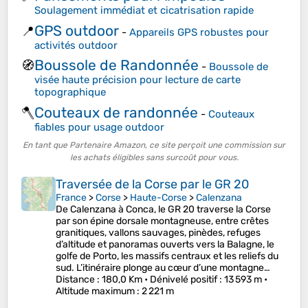
Soulagement immédiat et cicatrisation rapide
GPS outdoor
📍
-
Appareils GPS robustes pour
activités outdoor
Boussole de Randonnée
🧭
-
Boussole de
visée haute précision pour lecture de carte
topographique
Couteaux de randonnée
🪓
-
Couteaux
fiables pour usage outdoor
En tant que Partenaire Amazon, ce site perçoit une commission sur
les achats éligibles sans surcoût pour vous.
Traversée de la Corse par le GR 20
France
>
Corse
>
Haute-Corse
>
Calenzana
De Calenzana à Conca, le GR 20 traverse la Corse
par son épine dorsale montagneuse, entre crêtes
granitiques, vallons sauvages, pinèdes, refuges
d’altitude et panoramas ouverts vers la Balagne, le
golfe de Porto, les massifs centraux et les reliefs du
sud. L’itinéraire plonge au cœur d’une montagne…
Distance
: 180,0 Km •
Dénivelé positif
: 13 593 m •
Altitude maximum
: 2 221 m