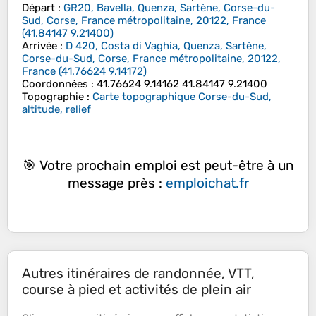
Départ
:
GR20, Bavella, Quenza, Sartène, Corse-du-
Sud, Corse, France métropolitaine, 20122, France
(
41.84147
9.21400
)
Arrivée
:
D 420, Costa di Vaghia, Quenza, Sartène,
Corse-du-Sud, Corse, France métropolitaine, 20122,
France
(
41.76624
9.14172
)
Coordonnées
:
41.76624 9.14162 41.84147 9.21400
Topographie
:
Carte topographique Corse-du-Sud,
altitude, relief
🎯 Votre prochain emploi est peut-être à un
message près :
emploichat.fr
Autres itinéraires de randonnée, VTT,
course à pied et activités de plein air