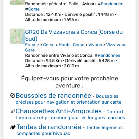
Randonnée pédestre. Paliri - Asinau. #
Randonnée
#
Corse
Distance
: 12,4 Km •
Dénivelé positif
: 1 448 m •
Altitude maximum
: 1 696 m
GR20 De Vizzavona à Conca (Corse du
Sud)
France
>
Corse
>
Haute-Corse
>
Vivario
>
Vizzavona
Gare
Randonnée entre Vivario et Conca. #
Randonnée
Distance
: 94,5 Km •
Dénivelé positif
: 5 428 m •
Altitude maximum
: 2 019 m
Équipez-vous pour votre prochaine
aventure :
Boussoles de randonnée
🧭
-
Boussoles
précises pour navigation et orientation sur carte
Chaussettes Anti-Ampoules
🧦
-
Confort
thermique et protection pour les longues marches
Tentes de randonnée
🏕️
-
Tentes légères et
compactes pour bivouac