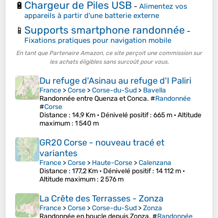
Chargeur de Piles USB
🔋
-
Alimentez vos
appareils à partir d'une batterie externe
Supports smartphone randonnée
📱
-
Fixations pratiques pour navigation mobile
En tant que Partenaire Amazon, ce site perçoit une commission sur
les achats éligibles sans surcoût pour vous.
Du refuge d'Asinau au refuge d'I Paliri
France
>
Corse
>
Corse-du-Sud
>
Bavella
Randonnée entre Quenza et Conca. #
Randonnée
#
Corse
Distance
: 14,9 Km •
Dénivelé positif
: 665 m •
Altitude
maximum
: 1 540 m
GR20 Corse - nouveau tracé et
variantes
France
>
Corse
>
Haute-Corse
>
Calenzana
Distance
: 177,2 Km •
Dénivelé positif
: 14 112 m •
Altitude maximum
: 2 576 m
La Crête des Terrasses - Zonza
France
>
Corse
>
Corse-du-Sud
>
Zonza
Randonnée en boucle depuis Zonza. #
Randonnée