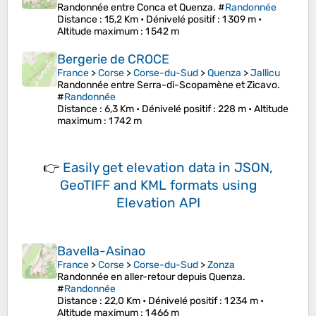
Randonnée entre Conca et Quenza. #
Randonnée
Distance
: 15,2 Km •
Dénivelé positif
: 1 309 m •
Altitude maximum
: 1 542 m
Bergerie de CROCE
France
>
Corse
>
Corse-du-Sud
>
Quenza
>
Jallicu
Randonnée entre Serra-di-Scopamène et Zicavo.
#
Randonnée
Distance
: 6,3 Km •
Dénivelé positif
: 228 m •
Altitude
maximum
: 1 742 m
👉
Easily
get elevation data in JSON,
GeoTIFF and KML formats
using
Elevation API
Bavella-Asinao
France
>
Corse
>
Corse-du-Sud
>
Zonza
Randonnée en aller-retour depuis Quenza.
#
Randonnée
Distance
: 22,0 Km •
Dénivelé positif
: 1 234 m •
Altitude maximum
: 1 466 m