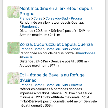
Mont Incudine en aller-retour depuis
Prugna
France
>
Corse
>
Corse-du-Sud
>
Prugna
Randonnée en aller-retour depuis Quenza.
#
Randonnée
Distance
: 20,8 Km •
Dénivelé positif
: 1 349 m •
Altitude maximum
: 2 111 m
Zonza, Cucuruzzu et Capula, Quenza
France
>
Corse
>
Corse-du-Sud
>
Zonza
Randonnée en boucle depuis Zonza. #
Randonnée
#
Boucle
Distance
: 24,6 Km •
Dénivelé positif
: 808 m •
Altitude maximum
: 817 m
Et1 - étape de Bavella au Refuge
d'Asinao
France
>
Corse
>
Corse-du-Sud
>
Bavella
Métriques calculées à partir des données
importées<br><br>Distance : 7,0 km<br>Altitude
minimale : 1211 m<br>Altitude maximale : 1654
m<br>Dénivelé positif cumulé : 644 m<br>Dénivelé
négatif cumulé : 353 m