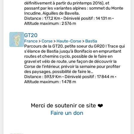
définitivement à partir du printemps 2016), et
passant par les variantes alpines : sommet du Monte
Incudine, Aiguilles de Bavella.
Distance
: 177,2 Km •
Dénivelé positif
: 14 131 m •
Altitude maximum
: 2 576 m
GT20
France
>
Corse
>
Haute-Corse
>
Bastia
Parcours de la GT20, petite soeur du GR20 ! Trace qui
s'élance de Bastia jusqu'à Bonifacio en empruntant
routes et chemins cyclo, possible de le faire en
gravel et vélo de route, une façon de découvrir la
Corse de l'intérieur, prévoir la semaine pour profiter
des paysages, possibilité de faire le…
Distance
: 593,9 Km •
Dénivelé positif
: 17 844 m •
Altitude maximum
: 1 478 m
Merci de soutenir ce site ❤️
Faire un don