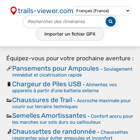
trails-viewer.com
Importer un fichier
GPX
Équipez-vous pour votre prochaine aventure :
Pansements pour Ampoules
🩹
-
Soulagement
immédiat et cicatrisation rapide
Chargeur de Piles USB
🔋
-
Alimentez vos
appareils à partir d'une batterie externe
Chaussures de Trail
👟
-
Accroche maximale pour
courir sur terrains techniques
Semelles Amortissantes
👟
-
Confort accru pour
les marches sur sols durs ou caillouteux
Chaussettes de randonnée
🧦
-
Chaussettes
respirantes pour éviter ampoules et inconfort