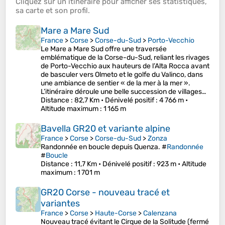
Cliquez sur un
itinéraire
pour afficher ses
statistiques
,
sa
carte
et son
profil
.
Mare a Mare Sud
France
>
Corse
>
Corse-du-Sud
>
Porto-Vecchio
Le Mare a Mare Sud offre une traversée
emblématique de la Corse-du-Sud, reliant les rivages
de Porto-Vecchio aux hauteurs de l’Alta Rocca avant
de basculer vers Olmeto et le golfe du Valinco, dans
une ambiance de sentier « de la mer à la mer ».
L’itinéraire déroule une belle succession de villages…
Distance
: 82,7 Km •
Dénivelé positif
: 4 766 m •
Altitude maximum
: 1 165 m
Bavella GR20 et variante alpine
France
>
Corse
>
Corse-du-Sud
>
Zonza
Randonnée en boucle depuis Quenza. #
Randonnée
#
Boucle
Distance
: 11,7 Km •
Dénivelé positif
: 923 m •
Altitude
maximum
: 1 701 m
GR20 Corse - nouveau tracé et
variantes
France
>
Corse
>
Haute-Corse
>
Calenzana
Nouveau tracé évitant le Cirque de la Solitude (fermé