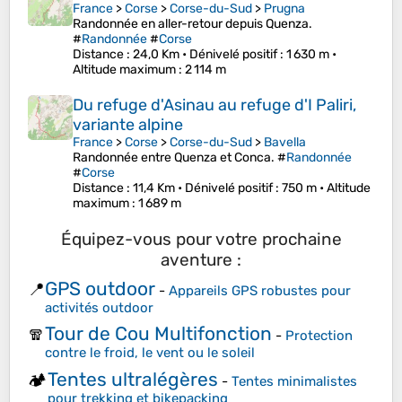
France
>
Corse
>
Corse-du-Sud
>
Prugna
Randonnée en aller-retour depuis Quenza.
#
Randonnée
#
Corse
Distance
: 24,0 Km •
Dénivelé positif
: 1 630 m •
Altitude maximum
: 2 114 m
Du refuge d'Asinau au refuge d'I Paliri,
variante alpine
France
>
Corse
>
Corse-du-Sud
>
Bavella
Randonnée entre Quenza et Conca. #
Randonnée
#
Corse
Distance
: 11,4 Km •
Dénivelé positif
: 750 m •
Altitude
maximum
: 1 689 m
Équipez-vous pour votre prochaine
aventure :
GPS outdoor
📍
-
Appareils GPS robustes pour
activités outdoor
Tour de Cou Multifonction
🧣
-
Protection
contre le froid, le vent ou le soleil
Tentes ultralégères
🏕️
-
Tentes minimalistes
pour trekking et bikepacking