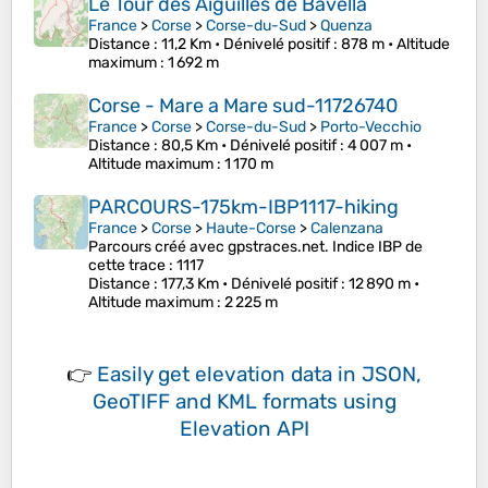
Le Tour des Aiguilles de Bavella
France
>
Corse
>
Corse-du-Sud
>
Quenza
Distance
: 11,2 Km •
Dénivelé positif
: 878 m •
Altitude
maximum
: 1 692 m
Corse - Mare a Mare sud-11726740
France
>
Corse
>
Corse-du-Sud
>
Porto-Vecchio
Distance
: 80,5 Km •
Dénivelé positif
: 4 007 m •
Altitude maximum
: 1 170 m
PARCOURS-175km-IBP1117-hiking
France
>
Corse
>
Haute-Corse
>
Calenzana
Parcours créé avec gpstraces.net. Indice IBP de
cette trace : 1117
Distance
: 177,3 Km •
Dénivelé positif
: 12 890 m •
Altitude maximum
: 2 225 m
👉
Easily
get elevation data in JSON,
GeoTIFF and KML formats
using
Elevation API