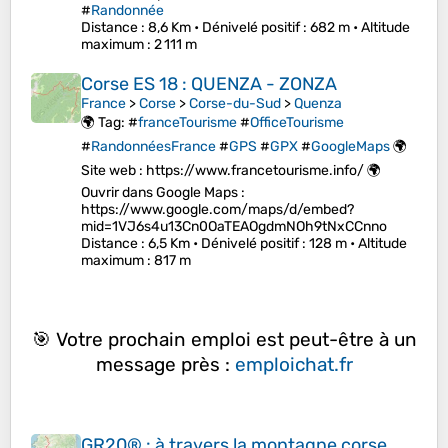
#
Randonnée
Distance
: 8,6 Km •
Dénivelé positif
: 682 m •
Altitude
maximum
: 2 111 m
Corse ES 18 : QUENZA - ZONZA
France
>
Corse
>
Corse-du-Sud
>
Quenza
🌍 Tag: #
franceTourisme
#
OfficeTourisme
#
RandonnéesFrance
#
GPS
#
GPX
#
GoogleMaps
🌍
Site web : https://www.francetourisme.info/ 🌍
Ouvrir dans Google Maps :
https://www.google.com/maps/d/embed?
mid=1VJ6s4u13Cn0OaTEAOgdmNOh9tNxCCnno
Distance
: 6,5 Km •
Dénivelé positif
: 128 m •
Altitude
maximum
: 817 m
🎯 Votre prochain emploi est peut-être à un
message près :
emploichat.fr
GR20® : à travers la montagne corse