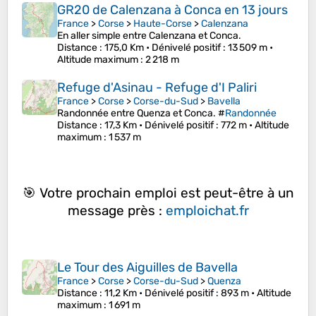
GR20 de Calenzana à Conca en 13 jours
France
>
Corse
>
Haute-Corse
>
Calenzana
En aller simple entre Calenzana et Conca.
Distance
: 175,0 Km •
Dénivelé positif
: 13 509 m •
Altitude maximum
: 2 218 m
Refuge d'Asinau - Refuge d'I Paliri
France
>
Corse
>
Corse-du-Sud
>
Bavella
Randonnée entre Quenza et Conca. #
Randonnée
Distance
: 17,3 Km •
Dénivelé positif
: 772 m •
Altitude
maximum
: 1 537 m
🎯 Votre prochain emploi est peut-être à un
message près :
emploichat.fr
Le Tour des Aiguilles de Bavella
France
>
Corse
>
Corse-du-Sud
>
Quenza
Distance
: 11,2 Km •
Dénivelé positif
: 893 m •
Altitude
maximum
: 1 691 m