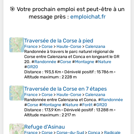
🎯 Votre prochain emploi est peut-être à un
message près :
emploichat.fr
Traversée de la Corse à pied
France
>
Corse
>
Haute-Corse
>
Calenzana
Randonnée à travers le parc naturel régional de
Corse entre Calenzana et Conca en longeant le GR
20. #
Randonnée
#
Corse
#
Montagne
#
Nature
#
GR20
Distance
: 193,5 Km •
Dénivelé positif
: 15 786 m •
Altitude maximum
: 2 228 m
Traversée de la Corse en 7 étapes
France
>
Corse
>
Haute-Corse
>
Calenzana
Randonnée entre Calenzana et Conca. #
Randonnée
#
Corse
#
Montagne
#
Nature
#
Forêt
#
GR20
Distance
: 173,9 Km •
Dénivelé positif
: 13 288 m •
Altitude maximum
: 2 217 m
Refuge d'Asinau
France
>
Corse
>
Corse-du-Sud
>
Conca
>
Radicale