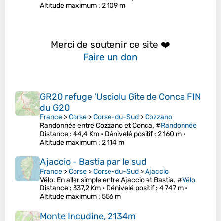
Altitude maximum
: 2 109 m
Merci de soutenir ce site ❤️
Faire un don
GR20 refuge 'Usciolu Gîte de Conca FIN
du G20
France
>
Corse
>
Corse-du-Sud
>
Cozzano
Randonnée entre Cozzano et Conca. #
Randonnée
Distance
: 44,4 Km •
Dénivelé positif
: 2 160 m •
Altitude maximum
: 2 114 m
Ajaccio - Bastia par le sud
France
>
Corse
>
Corse-du-Sud
>
Ajaccio
Vélo. En aller simple entre Ajaccio et Bastia. #
Vélo
Distance
: 337,2 Km •
Dénivelé positif
: 4 747 m •
Altitude maximum
: 556 m
Monte Incudine, 2134m