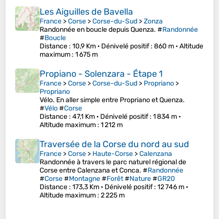
Les Aiguilles de Bavella
France
>
Corse
>
Corse-du-Sud
>
Zonza
Randonnée en boucle depuis Quenza. #
Randonnée
#
Boucle
Distance
: 10,9 Km •
Dénivelé positif
: 860 m •
Altitude
maximum
: 1 675 m
Propiano - Solenzara - Étape 1
France
>
Corse
>
Corse-du-Sud
>
Propriano
>
Propriano
Vélo. En aller simple entre Propriano et Quenza.
#
Vélo
#
Corse
Distance
: 47,1 Km •
Dénivelé positif
: 1 834 m •
Altitude maximum
: 1 212 m
Traversée de la Corse du nord au sud
France
>
Corse
>
Haute-Corse
>
Calenzana
Randonnée à travers le parc naturel régional de
Corse entre Calenzana et Conca. #
Randonnée
#
Corse
#
Montagne
#
Forêt
#
Nature
#
GR20
Distance
: 173,3 Km •
Dénivelé positif
: 12 746 m •
Altitude maximum
: 2 225 m