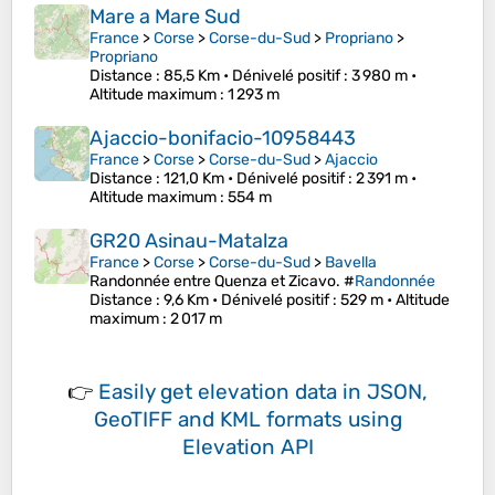
Mare a Mare Sud
France
>
Corse
>
Corse-du-Sud
>
Propriano
>
Propriano
Distance
: 85,5 Km •
Dénivelé positif
: 3 980 m •
Altitude maximum
: 1 293 m
Ajaccio-bonifacio-10958443
France
>
Corse
>
Corse-du-Sud
>
Ajaccio
Distance
: 121,0 Km •
Dénivelé positif
: 2 391 m •
Altitude maximum
: 554 m
GR20 Asinau-Matalza
France
>
Corse
>
Corse-du-Sud
>
Bavella
Randonnée entre Quenza et Zicavo. #
Randonnée
Distance
: 9,6 Km •
Dénivelé positif
: 529 m •
Altitude
maximum
: 2 017 m
👉
Easily
get elevation data in JSON,
GeoTIFF and KML formats
using
Elevation API