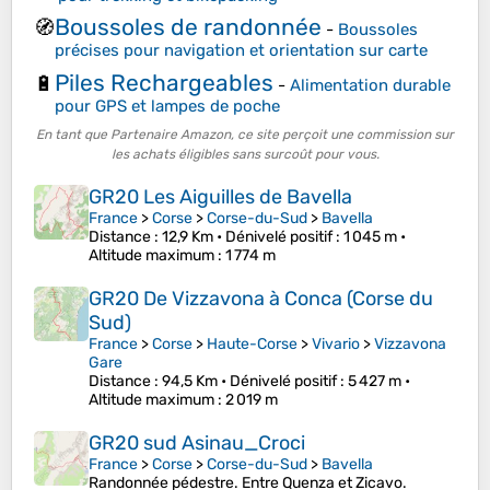
Boussoles de randonnée
🧭
-
Boussoles
précises pour navigation et orientation sur carte
Piles Rechargeables
🔋
-
Alimentation durable
pour GPS et lampes de poche
En tant que Partenaire Amazon, ce site perçoit une commission sur
les achats éligibles sans surcoût pour vous.
GR20 Les Aiguilles de Bavella
France
>
Corse
>
Corse-du-Sud
>
Bavella
Distance
: 12,9 Km •
Dénivelé positif
: 1 045 m •
Altitude maximum
: 1 774 m
GR20 De Vizzavona à Conca (Corse du
Sud)
France
>
Corse
>
Haute-Corse
>
Vivario
>
Vizzavona
Gare
Distance
: 94,5 Km •
Dénivelé positif
: 5 427 m •
Altitude maximum
: 2 019 m
GR20 sud Asinau_Croci
France
>
Corse
>
Corse-du-Sud
>
Bavella
Randonnée pédestre. Entre Quenza et Zicavo.