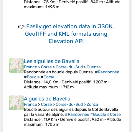
Distance
: 7,5 Km •
Dénivelé positif
: 840 m •
Altitude
maximum
: 1 695 m
👉
Easily
get elevation data in JSON,
GeoTIFF and KML formats
using
Elevation API
Les aiguilles de Bavella
France
>
Corse
>
Corse-du-Sud
>
Quenza
Randonnée en boucle depuis Quenza. #
Randonnée
#
Boucle
#
Corse
Distance
: 14,0 Km •
Dénivelé positif
: 1 207 m •
Altitude maximum
: 1 712 m
Aiguilles de Bavella
France
>
Corse
>
Corse-du-Sud
>
Zonza
Boucle autour des aiguilles depuis le Col de Bavella
par la variante alpine. #
Randonnée
#
Boucle
#
Corse
Distance
: 11,9 Km •
Dénivelé positif
: 932 m •
Altitude
maximum
: 1 705 m