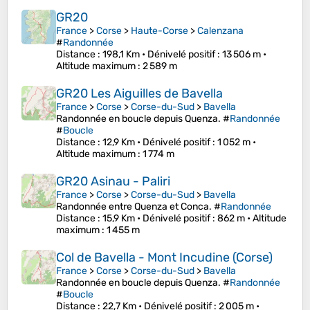
GR20
France
>
Corse
>
Haute-Corse
>
Calenzana
#
Randonnée
Distance
: 198,1 Km •
Dénivelé positif
: 13 506 m •
Altitude maximum
: 2 589 m
GR20 Les Aiguilles de Bavella
France
>
Corse
>
Corse-du-Sud
>
Bavella
Randonnée en boucle depuis Quenza. #
Randonnée
#
Boucle
Distance
: 12,9 Km •
Dénivelé positif
: 1 052 m •
Altitude maximum
: 1 774 m
GR20 Asinau - Paliri
France
>
Corse
>
Corse-du-Sud
>
Bavella
Randonnée entre Quenza et Conca. #
Randonnée
Distance
: 15,9 Km •
Dénivelé positif
: 862 m •
Altitude
maximum
: 1 455 m
Col de Bavella - Mont Incudine (Corse)
France
>
Corse
>
Corse-du-Sud
>
Bavella
Randonnée en boucle depuis Quenza. #
Randonnée
#
Boucle
Distance
: 22,7 Km •
Dénivelé positif
: 2 005 m •