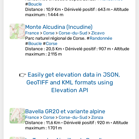
#
Boucle
Distance
: 10,9 Km •
Dénivelé positif
: 643 m •
Altitude
maximum
: 1 444 m
Monte Alcudina (Incudine)
France
>
Corse
>
Corse-du-Sud
>
Zicavo
Parc naturel régional de Corse. #
Randonnée
#
Boucle
#
Corse
Distance
: 20,5 Km •
Dénivelé positif
: 907 m •
Altitude
maximum
: 2 115 m
👉
Easily
get elevation data in JSON,
GeoTIFF and KML formats
using
Elevation API
Bavella GR20 et variante alpine
France
>
Corse
>
Corse-du-Sud
>
Zonza
Distance
: 11,6 Km •
Dénivelé positif
: 920 m •
Altitude
maximum
: 1 701 m