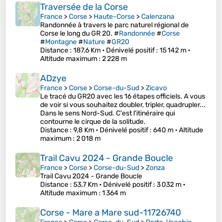
Traversée de la Corse
France
>
Corse
>
Haute-Corse
>
Calenzana
Randonnée à travers le parc naturel régional de
Corse le long du GR 20. #
Randonnée
#
Corse
#
Montagne
#
Nature
#
GR20
Distance
: 187,6 Km •
Dénivelé positif
: 15 142 m •
Altitude maximum
: 2 228 m
ADzye
France
>
Corse
>
Corse-du-Sud
>
Zicavo
Le tracé du GR20 avec les 16 étapes officiels. A vous
de voir si vous souhaitez doubler, tripler, quadrupler...
Dans le sens Nord-Sud. C'est l'itinéraire qui
contourne le cirque de la solitude.
Distance
: 9,8 Km •
Dénivelé positif
: 640 m •
Altitude
maximum
: 2 018 m
Trail Cavu 2024 - Grande Boucle
France
>
Corse
>
Corse-du-Sud
>
Zonza
Trail Cavu 2024 - Grande Boucle
Distance
: 53,7 Km •
Dénivelé positif
: 3 032 m •
Altitude maximum
: 1 364 m
Corse - Mare a Mare sud-11726740