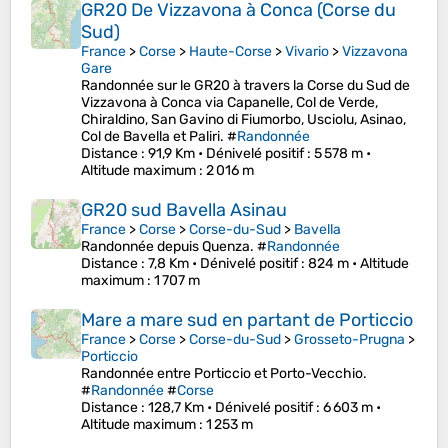
GR20 De Vizzavona à Conca (Corse du
Sud)
France
>
Corse
>
Haute-Corse
>
Vivario
>
Vizzavona
Gare
Randonnée sur le GR20 à travers la Corse du Sud de
Vizzavona à Conca via Capanelle, Col de Verde,
Chiraldino, San Gavino di Fiumorbo, Usciolu, Asinao,
Col de Bavella et Paliri. #
Randonnée
Distance
: 91,9 Km •
Dénivelé positif
: 5 578 m •
Altitude maximum
: 2 016 m
GR20 sud Bavella Asinau
France
>
Corse
>
Corse-du-Sud
>
Bavella
Randonnée depuis Quenza. #
Randonnée
Distance
: 7,8 Km •
Dénivelé positif
: 824 m •
Altitude
maximum
: 1 707 m
Mare a mare sud en partant de Porticcio
France
>
Corse
>
Corse-du-Sud
>
Grosseto-Prugna
>
Porticcio
Randonnée entre Porticcio et Porto-Vecchio.
#
Randonnée
#
Corse
Distance
: 128,7 Km •
Dénivelé positif
: 6 603 m •
Altitude maximum
: 1 253 m