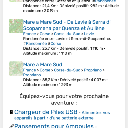
Randonnée entre Cozzano et Quenza. #
Randonnée
Distance
: 21,4 Km •
Dénivelé positif
: 982 m •
Altitude
maximum
: 2 019 m
Mare a Mare Sud - De Levie à Serra di
Scopamena par Quenza et Aullène
France
>
Corse
>
Corse-du-Sud
>
Levie
Randonnée entre Levie et Serra-di-Scopamène.
#
Randonnée
#
Corse
Distance
: 25,7 Km •
Dénivelé positif
: 1 110 m •
Altitude maximum
: 1 110 m
Mare a Mare Sud
France
>
Corse
>
Corse-du-Sud
>
Propriano
>
Propriano
Distance
: 85,3 Km •
Dénivelé positif
: 4 007 m •
Altitude maximum
: 1 293 m
Équipez-vous pour votre prochaine
aventure :
Chargeur de Piles USB
🔋
-
Alimentez vos
appareils à partir d'une batterie externe
Pansements pour Ampoules
🩹
-