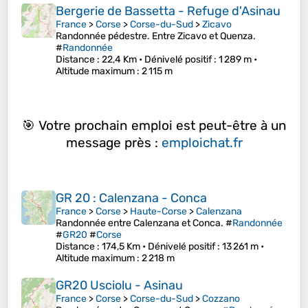
Bergerie de Bassetta - Refuge d'Asinau
France
>
Corse
>
Corse-du-Sud
>
Zicavo
Randonnée pédestre. Entre Zicavo et Quenza.
#
Randonnée
Distance
: 22,4 Km •
Dénivelé positif
: 1 289 m •
Altitude maximum
: 2 115 m
🎯 Votre prochain emploi est peut-être à un
message près :
emploichat.fr
GR 20 : Calenzana - Conca
France
>
Corse
>
Haute-Corse
>
Calenzana
Randonnée entre Calenzana et Conca. #
Randonnée
#
GR20
#
Corse
Distance
: 174,5 Km •
Dénivelé positif
: 13 261 m •
Altitude maximum
: 2 218 m
GR20 Usciolu - Asinau
France
>
Corse
>
Corse-du-Sud
>
Cozzano