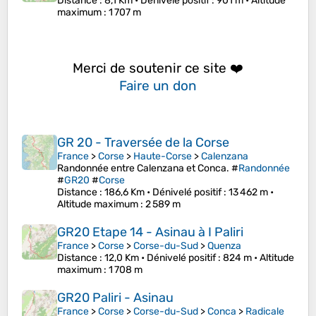
Distance
: 8,1 Km •
Dénivelé positif
: 901 m •
Altitude
maximum
: 1 707 m
Merci de soutenir ce site ❤️
Faire un don
GR 20 - Traversée de la Corse
France
>
Corse
>
Haute-Corse
>
Calenzana
Randonnée entre Calenzana et Conca. #
Randonnée
#
GR20
#
Corse
Distance
: 186,6 Km •
Dénivelé positif
: 13 462 m •
Altitude maximum
: 2 589 m
GR20 Etape 14 - Asinau à I Paliri
France
>
Corse
>
Corse-du-Sud
>
Quenza
Distance
: 12,0 Km •
Dénivelé positif
: 824 m •
Altitude
maximum
: 1 708 m
GR20 Paliri - Asinau
France
>
Corse
>
Corse-du-Sud
>
Conca
>
Radicale