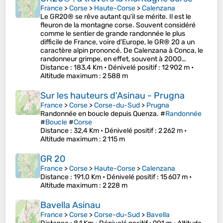
France
>
Corse
>
Haute-Corse
>
Calenzana
Le GR20® se rêve autant qu’il se mérite. Il est le
fleuron de la montagne corse. Souvent considéré
comme le sentier de grande randonnée le plus
difficile de France, voire d’Europe, le GR® 20 a un
caractère alpin prononcé. De Calenzana à Conca, le
randonneur grimpe, en effet, souvent à 2000…
Distance
: 183,4 Km •
Dénivelé positif
: 12 902 m •
Altitude maximum
: 2 588 m
Sur les hauteurs d'Asinau - Prugna
France
>
Corse
>
Corse-du-Sud
>
Prugna
Randonnée en boucle depuis Quenza. #
Randonnée
#
Boucle
#
Corse
Distance
: 32,4 Km •
Dénivelé positif
: 2 262 m •
Altitude maximum
: 2 115 m
GR 20
France
>
Corse
>
Haute-Corse
>
Calenzana
Distance
: 191,0 Km •
Dénivelé positif
: 15 607 m •
Altitude maximum
: 2 228 m
Bavella Asinau
France
>
Corse
>
Corse-du-Sud
>
Bavella