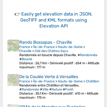
👉
Easily
get elevation data in JSON,
GeoTIFF and KML formats
using
Elevation API
Rando Bossapas - Chaville
France
>
Île-de-France
>
Hauts-de-Seine
>
Chaville
>
Cité des Châtres Sacs
Randonnée en boucle depuis Chaville. #
Randonnée
#
Boucle
Distance
: 26,7 Km •
Dénivelé positif
: 654 m •
Altitude
maximum
: 177 m
De la Coulée Verte à Versailles
France
>
Île-de-France
>
Hauts-de-Seine
>
Châtillon
Randonnée entre Châtillon et Versailles.
#
Randonnée
#
Ville
#
Nature
#
Forêt
Distance
: 35,1 Km •
Dénivelé positif
: 610 m •
Altitude
maximum
: 175 m