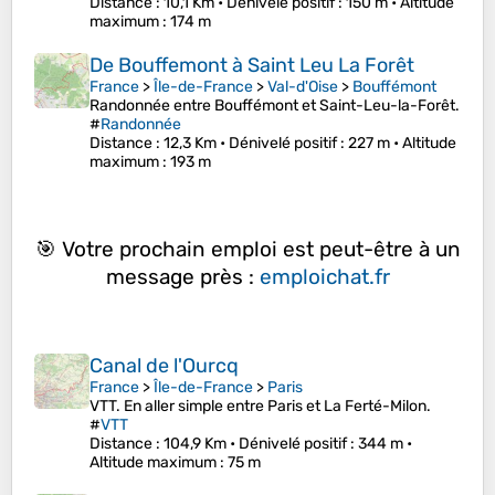
Distance
: 10,1 Km •
Dénivelé positif
: 150 m •
Altitude
maximum
: 174 m
De Bouffemont à Saint Leu La Forêt
France
>
Île-de-France
>
Val-d'Oise
>
Bouffémont
Randonnée entre Bouffémont et Saint-Leu-la-Forêt.
#
Randonnée
Distance
: 12,3 Km •
Dénivelé positif
: 227 m •
Altitude
maximum
: 193 m
🎯 Votre prochain emploi est peut-être à un
message près :
emploichat.fr
Canal de l'Ourcq
France
>
Île-de-France
>
Paris
VTT. En aller simple entre Paris et La Ferté-Milon.
#
VTT
Distance
: 104,9 Km •
Dénivelé positif
: 344 m •
Altitude maximum
: 75 m