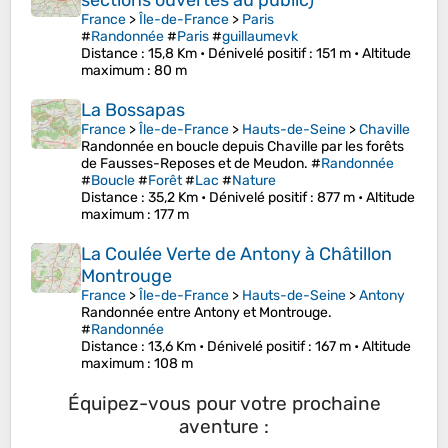
sections ouvertes au public)
France
>
Île-de-France
>
Paris
#
Randonnée
#
Paris
#
guillaumevk
Distance
: 15,8 Km •
Dénivelé positif
: 151 m •
Altitude
maximum
: 80 m
La Bossapas
France
>
Île-de-France
>
Hauts-de-Seine
>
Chaville
Randonnée en boucle depuis Chaville par les forêts
de Fausses-Reposes et de Meudon. #
Randonnée
#
Boucle
#
Forêt
#
Lac
#
Nature
Distance
: 35,2 Km •
Dénivelé positif
: 877 m •
Altitude
maximum
: 177 m
La Coulée Verte de Antony à Châtillon
Montrouge
France
>
Île-de-France
>
Hauts-de-Seine
>
Antony
Randonnée entre Antony et Montrouge.
#
Randonnée
Distance
: 13,6 Km •
Dénivelé positif
: 167 m •
Altitude
maximum
: 108 m
Équipez-vous pour votre prochaine
aventure :