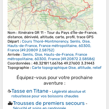
Nom
: Itinéraire GR 11 - Tour du Pays d’Île-de-France,
distance, dénivelé, altitude, carte, profil, trace GPS
Départ
:
Cours Thoré-Montmorency, Senlis, Oise,
Hauts-de-France, France métropolitaine, 60300,
France
(
49.20809
2.58752
)
Arrivée
:
Senlis, Oise, Hauts-de-France, France
métropolitaine, 60300, France
(
49.20872
2.58586
)
Coordonnées
:
48.32181 1.66766 49.27600 3.31443
Topographie
:
Carte topographique Oise, altitude, relief
Équipez-vous pour votre prochaine
aventure :
Tasse en Titane
☕
-
Légèreté absolue et
robustesse pour vos boissons chaudes
Trousses de premiers secours
🚑
-
Sécurité et soins en randonnée