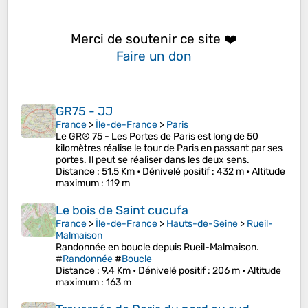
Merci de soutenir ce site ❤️
Faire un don
GR75 - JJ
France
>
Île-de-France
>
Paris
Le GR® 75 - Les Portes de Paris est long de 50
kilomètres réalise le tour de Paris en passant par ses
portes. Il peut se réaliser dans les deux sens.
Distance
: 51,5 Km •
Dénivelé positif
: 432 m •
Altitude
maximum
: 119 m
Le bois de Saint cucufa
France
>
Île-de-France
>
Hauts-de-Seine
>
Rueil-
Malmaison
Randonnée en boucle depuis Rueil-Malmaison.
#
Randonnée
#
Boucle
Distance
: 9,4 Km •
Dénivelé positif
: 206 m •
Altitude
maximum
: 163 m