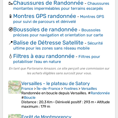
Chaussures de Randonnée
🥾
-
Chaussures
montantes imperméables pour terrains escarpés
Montres GPS randonnée
📱
-
Montres GPS
pour suivi de parcours et dénivelé
Boussoles de randonnée
🧭
-
Boussoles
précises pour navigation et orientation sur carte
Balise de Détresse Satellite
📍
-
Sécurité
ultime pour les zones sans réseau mobile
Filtres à eau randonnée
💧
-
Filtres pour
potabiliser l’eau en nature
En tant que Partenaire Amazon, ce site perçoit une commission sur
les achats éligibles sans surcoût pour vous.
Versailles - le plateau de Satory
France
>
Île-de-France
>
Yvelines
>
Versailles
Randonnée en boucle depuis Versailles. #
Randonnée
#
Boucle
Distance
: 20,3 Km •
Dénivelé positif
: 293 m •
Altitude
maximum
: 179 m
Forêt de Montmorency