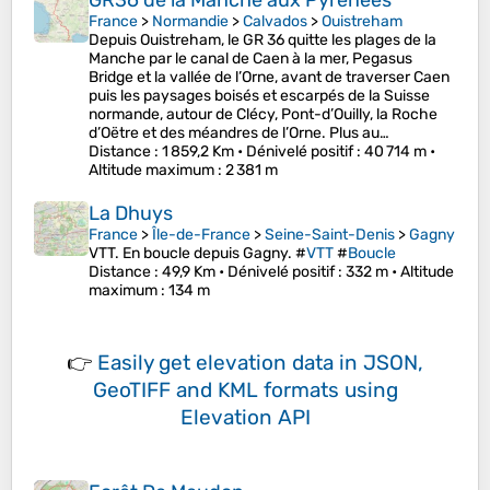
GR36 de la Manche aux Pyrénées
France
>
Normandie
>
Calvados
>
Ouistreham
Depuis Ouistreham, le GR 36 quitte les plages de la
Manche par le canal de Caen à la mer, Pegasus
Bridge et la vallée de l’Orne, avant de traverser Caen
puis les paysages boisés et escarpés de la Suisse
normande, autour de Clécy, Pont-d’Ouilly, la Roche
d’Oëtre et des méandres de l’Orne. Plus au…
Distance
: 1 859,2 Km •
Dénivelé positif
: 40 714 m •
Altitude maximum
: 2 381 m
La Dhuys
France
>
Île-de-France
>
Seine-Saint-Denis
>
Gagny
VTT. En boucle depuis Gagny. #
VTT
#
Boucle
Distance
: 49,9 Km •
Dénivelé positif
: 332 m •
Altitude
maximum
: 134 m
👉
Easily
get elevation data in JSON,
GeoTIFF and KML formats
using
Elevation API