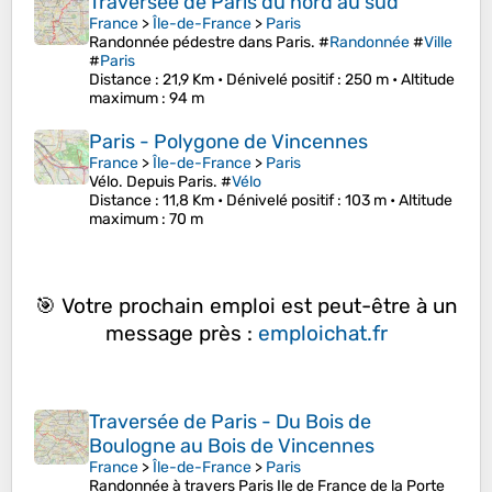
Traversée de Paris du nord au sud
France
>
Île-de-France
>
Paris
Randonnée pédestre dans Paris. #
Randonnée
#
Ville
#
Paris
Distance
: 21,9 Km •
Dénivelé positif
: 250 m •
Altitude
maximum
: 94 m
Paris - Polygone de Vincennes
France
>
Île-de-France
>
Paris
Vélo. Depuis Paris. #
Vélo
Distance
: 11,8 Km •
Dénivelé positif
: 103 m •
Altitude
maximum
: 70 m
🎯 Votre prochain emploi est peut-être à un
message près :
emploichat.fr
Traversée de Paris - Du Bois de
Boulogne au Bois de Vincennes
France
>
Île-de-France
>
Paris
Randonnée à travers Paris Ile de France de la Porte