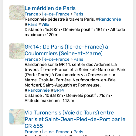
Le méridien de Paris
France
>
Île-de-France
>
Paris
Randonnée pédestre à travers Paris. #
Randonnée
#
Paris
#
Ville
Distance
: 16,8 Km •
Dénivelé positif
: 181 m •
Altitude
maximum
: 120 m
GR 14 : De Paris (Île-de-France) à
Coulommiers (Seine-et-Marne)
France
>
Île-de-France
>
Paris
Randonnée sur le GR 14, sentier des Ardennes, à
travers l'Île-de-France et la Seine-et-Marne de Paris
(Porte Dorée) à Coulommiers via Ormesson-sur-
Marne, Ozoir-la-Ferrière, Neufmoutiers-en-Brie,
Mortcerf, Saint-Augustin et Pommeuse.
#
Randonnée
#
GR14
Distance
: 108,8 Km •
Dénivelé positif
: 716 m •
Altitude maximum
: 143 m
Via Turonensis (Voie de Tours) entre
Paris et Saint-Jean-Pied-de-Port par le
GR 655
France
>
Île-de-France
>
Paris