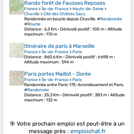
Rando forêt de Fausses Reposes
France
>
Île-de-France
>
Hauts-de-Seine
>
Chaville
>
Cité des Châtres Sacs
Randonnée en boucle depuis Chaville. #
Randonnée
#
Boucle
Distance
: 6,3 Km •
Dénivelé positif
: 100 m •
Altitude
maximum
: 170 m
Itinéraire de paris à Marseille
France
>
Île-de-France
>
Paris
Distance
: 860,6 Km •
Dénivelé positif
: 6 698 m •
Altitude maximum
: 594 m
Paris portes Maillot - Dorée
France
>
Île-de-France
>
Paris
Randonnée entre Paris-17E-Arrondissement et Paris.
#
Randonnée
Distance
: 25,3 Km •
Dénivelé positif
: 383 m •
Altitude
maximum
: 132 m
🎯 Votre prochain emploi est peut-être à un
message près :
emploichat.fr