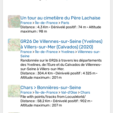
Un tour au cimetière du Père Lachaise
France
>
Île-de-France
>
Paris
Distance
: 4,3 Km •
Dénivelé positif
: 74 m •
Altitude
maximum
: 98 m
GR26 De Villennes-sur-Seine (Yvelines)
à Villers-sur-Mer (Calvados) (2020)
France
>
Île-de-France
>
Yvelines
>
Villennes-sur-
Seine
Randonnée sur le GR26 à travers les départements
des Yvelines, de l'Eure et du Calvados de Villennes-
sur-Seine à Villers-sur-Mer.
Distance
: 304,4 Km •
Dénivelé positif
: 4 325 m •
Altitude maximum
: 201 m
Chars > Bonnières-sur-Seine
France
>
Île-de-France
>
Val-d'Oise
>
Chars
File with points/tracks from LocusWorld/
Distance
: 58,2 Km •
Dénivelé positif
: 902 m •
Altitude maximum
: 207 m