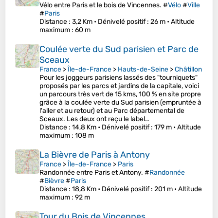
Vélo entre Paris et le bois de Vincennes. #
Vélo
#
Ville
#
Paris
Distance
: 3,2 Km •
Dénivelé positif
: 26 m •
Altitude
maximum
: 60 m
Coulée verte du Sud parisien et Parc de
Sceaux
France
>
Île-de-France
>
Hauts-de-Seine
>
Châtillon
Pour les joggeurs parisiens lassés des "tourniquets"
proposés par les parcs et jardins de la capitale, voici
un parcours très vert de 15 kms, 100 % en site propre
grâce à la coulée verte du Sud parisien (empruntée à
l'aller et au retour) et au Parc départemental de
Sceaux. Les deux ont reçu le label…
Distance
: 14,8 Km •
Dénivelé positif
: 179 m •
Altitude
maximum
: 108 m
La Bièvre de Paris à Antony
France
>
Île-de-France
>
Paris
Randonnée entre Paris et Antony. #
Randonnée
#
Bièvre
#
Paris
Distance
: 18,8 Km •
Dénivelé positif
: 201 m •
Altitude
maximum
: 92 m
Tour du Bois de Vincennes