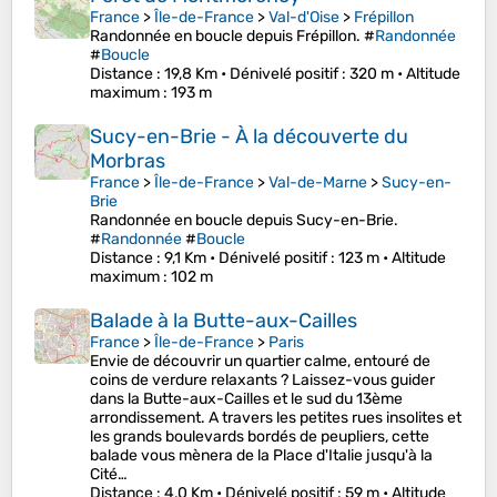
France
>
Île-de-France
>
Val-d'Oise
>
Frépillon
Randonnée en boucle depuis Frépillon. #
Randonnée
#
Boucle
Distance
: 19,8 Km •
Dénivelé positif
: 320 m •
Altitude
maximum
: 193 m
Sucy-en-Brie - À la découverte du
Morbras
France
>
Île-de-France
>
Val-de-Marne
>
Sucy-en-
Brie
Randonnée en boucle depuis Sucy-en-Brie.
#
Randonnée
#
Boucle
Distance
: 9,1 Km •
Dénivelé positif
: 123 m •
Altitude
maximum
: 102 m
Balade à la Butte-aux-Cailles
France
>
Île-de-France
>
Paris
Envie de découvrir un quartier calme, entouré de
coins de verdure relaxants ? Laissez-vous guider
dans la Butte-aux-Cailles et le sud du 13ème
arrondissement. A travers les petites rues insolites et
les grands boulevards bordés de peupliers, cette
balade vous mènera de la Place d'Italie jusqu'à la
Cité…
Distance
: 4,0 Km •
Dénivelé positif
: 59 m •
Altitude