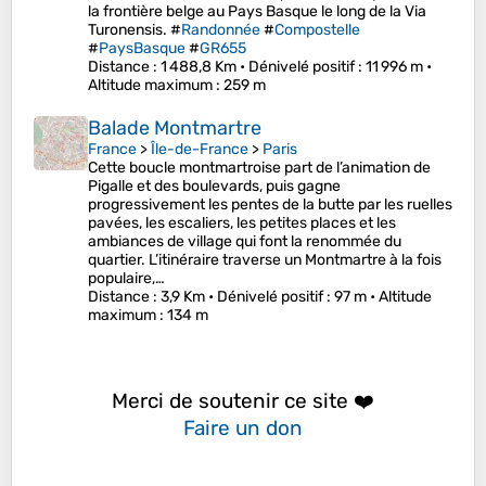
la frontière belge au Pays Basque le long de la Via
Turonensis. #
Randonnée
#
Compostelle
#
PaysBasque
#
GR655
Distance
: 1 488,8 Km •
Dénivelé positif
: 11 996 m •
Altitude maximum
: 259 m
Balade Montmartre
France
>
Île-de-France
>
Paris
Cette boucle montmartroise part de l’animation de
Pigalle et des boulevards, puis gagne
progressivement les pentes de la butte par les ruelles
pavées, les escaliers, les petites places et les
ambiances de village qui font la renommée du
quartier. L’itinéraire traverse un Montmartre à la fois
populaire,…
Distance
: 3,9 Km •
Dénivelé positif
: 97 m •
Altitude
maximum
: 134 m
Merci de soutenir ce site ❤️
Faire un don