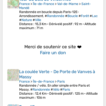
France
>
Île-de-France
>
Val-de-Marne
>
Saint-
Mandé
Randonnée en boucle depuis Paris-12E-
Arrondissement. #
Randonnée
#
Boucle
#
Forêt
#
Lac
#
Nature
#
Ville
Distance
: 15,3 Km •
Dénivelé positif
: 92 m •
Altitude
maximum
: 71 m
Merci de soutenir ce site ❤️
Faire un don
La coulée Verte - De Porte de Vanves à
Massy
France
>
Île-de-France
>
Paris
Randonnée / vélo. En aller simple entre Paris et
Massy. #
Randonnée
#
Vélo
#
Paris
Distance
: 12,4 Km •
Dénivelé positif
: 125 m •
Altitude
maximum
: 106 m