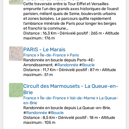
Cette traversée entre la Tour Eiffel et Versailles
emprunte l’un des grands axes historiques de l’ouest
parisien, mêlant quais de Seine, boulevards urbains
et zones boisées. Le parcours quitte rapidement
l’ambiance minérale de Paris pour longer les berges
et franchir la commune…
Distance
: 16,3 Km •
Dénivelé positif
: 265 m •
Altitude
maximum
: 176 m
PARIS - Le Marais
France
>
Île-de-France
>
Paris
Randonnée en boucle depuis Paris-4E-
Arrondissement. #
Randonnée
#
Boucle
Distance
: 11,7 Km •
Dénivelé positif
: 87 m •
Altitude
maximum
: 51 m
Circuit des Marmousets - La Queue-en-
Brie
France
>
Île-de-France
>
Val-de-Marne
>
La Queue-
en-Brie
Randonnée en boucle depuis La Queue-en-Brie.
#
Randonnée
#
Boucle
Distance
: 8,5 Km •
Dénivelé positif
: 18 m •
Altitude
maximum
: 105 m