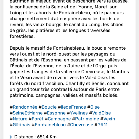
patrimonial majeur, avant de descendre vers la Bassée,
la confluence de la Seine et de l’Yonne, Moret-sur-
Loing et les abords de Fontainebleau, où le parcours
change nettement d’atmosphère avec les bords de
rivière, les vieux bourgs, le canal du Loing, les chaos
de grès, les platières et les longues traversées
forestières.
Depuis le massif de Fontainebleau, la boucle remonte
vers l’ouest et le nord-ouest par les paysages du
Gâtinais et de l’Essonne, en passant par les vallées de
l’École, de l’Essonne, de la Juine et de l’Orge, puis
gagne les franges de la vallée de Chevreuse, le Mantois
et le Vexin avant de revenir vers le Val-d’Oise, les
forêts du nord francilien, Chantilly et Senlis, concluant
un grand tour très contrasté autour de Paris entre
patrimoine, campagnes, vallées et massifs boisés.
#
Randonnée
#
Boucle
#
IledeFrance
#
Oise
#
SeineEtMarne
#
Essonne
#
Yvelines
#
ValdOise
#
Nature
#
Forêt
#
Campagne
#
Patrimoine
#
Vexin
#
Gâtinais
#
Fontainebleau
#
Chevreuse
#
GR11
Distance
: 651,4 Km