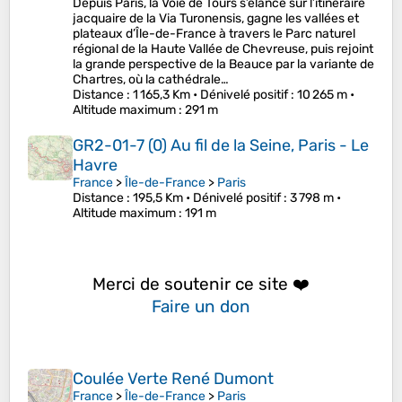
Depuis Paris, la Voie de Tours s’élance sur l’itinéraire
jacquaire de la Via Turonensis, gagne les vallées et
plateaux d’Île-de-France à travers le Parc naturel
régional de la Haute Vallée de Chevreuse, puis rejoint
la grande perspective de la Beauce par la variante de
Chartres, où la cathédrale…
Distance
: 1 165,3 Km •
Dénivelé positif
: 10 265 m •
Altitude maximum
: 291 m
GR2-01-7 (0) Au fil de la Seine, Paris - Le
Havre
France
>
Île-de-France
>
Paris
Distance
: 195,5 Km •
Dénivelé positif
: 3 798 m •
Altitude maximum
: 191 m
Merci de soutenir ce site ❤️
Faire un don
Coulée Verte René Dumont
France
>
Île-de-France
>
Paris