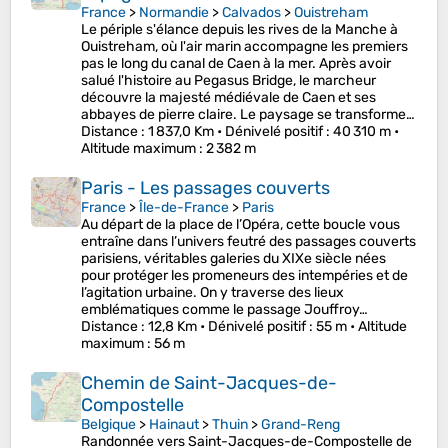
France
>
Normandie
>
Calvados
>
Ouistreham
Le périple s'élance depuis les rives de la Manche à
Ouistreham, où l'air marin accompagne les premiers
pas le long du canal de Caen à la mer. Après avoir
salué l'histoire au Pegasus Bridge, le marcheur
découvre la majesté médiévale de Caen et ses
abbayes de pierre claire. Le paysage se transforme…
Distance
: 1 837,0 Km •
Dénivelé positif
: 40 310 m •
Altitude maximum
: 2 382 m
Paris - Les passages couverts
France
>
Île-de-France
>
Paris
Au départ de la place de l’Opéra, cette boucle vous
entraîne dans l’univers feutré des passages couverts
parisiens, véritables galeries du XIXe siècle nées
pour protéger les promeneurs des intempéries et de
l’agitation urbaine. On y traverse des lieux
emblématiques comme le passage Jouffroy…
Distance
: 12,8 Km •
Dénivelé positif
: 55 m •
Altitude
maximum
: 56 m
Chemin de Saint-Jacques-de-
Compostelle
Belgique
>
Hainaut
>
Thuin
>
Grand-Reng
Randonnée vers Saint-Jacques-de-Compostelle de