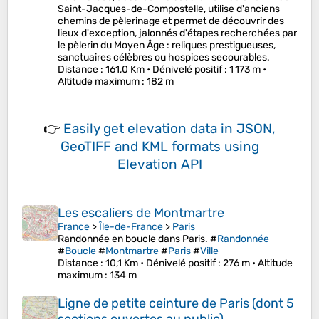
Saint-Jacques-de-Compostelle, utilise d'anciens
chemins de pèlerinage et permet de découvrir des
lieux d'exception, jalonnés d'étapes recherchées par
le pèlerin du Moyen Âge : reliques prestigueuses,
sanctuaires célèbres ou hospices secourables.
Distance
: 161,0 Km •
Dénivelé positif
: 1 173 m •
Altitude maximum
: 182 m
👉
Easily
get elevation data in JSON,
GeoTIFF and KML formats
using
Elevation API
Les escaliers de Montmartre
France
>
Île-de-France
>
Paris
Randonnée en boucle dans Paris. #
Randonnée
#
Boucle
#
Montmartre
#
Paris
#
Ville
Distance
: 10,1 Km •
Dénivelé positif
: 276 m •
Altitude
maximum
: 134 m
Ligne de petite ceinture de Paris (dont 5