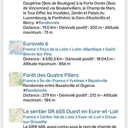
Dauphine (Bois de Boulogne) à la Porte Dorée (Bois
de Vincennes) via Boulainvilliers, le Champ de Mars,
la Tour Eiffel, les Invalides, Jardin et Palais du
Luxembourg, le Panthéon, la Gare d'Austerlitz et
Bercy. #
Randonnée
Distance
: 19,0 Km •
Dénivelé positif
: 200 m •
Altitude
maximum
: 73 m
Eurovelo 6
France
>
Pays de la Loire
>
Loire-Atlantique
>
Saint-
Brevin-les-Pins
Distance
: 4 530,3 Km •
Dénivelé positif
: 18 043 m •
Altitude maximum
: 856 m
Forêt des Quatre Piliers
France
>
Île-de-France
>
Yvelines
>
Bazainville
Randonnée entre Bazainville et Orgerus.
#
Randonnée
Distance
: 27,9 Km •
Dénivelé positif
: 212 m •
Altitude
maximum
: 184 m
Le sentier GR 655 Ouest en Eure-et-Loir
France
>
Centre-Val de Loire
>
Eure-et-Loir
>
Droue-
sur-Drouette
Le GR® 655, aussi connu sous le nom de chemin de