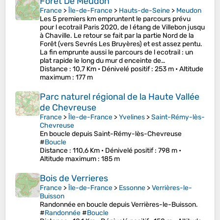
Forêt De Meudon
France
>
Île-de-France
>
Hauts-de-Seine
>
Meudon
Les 5 premiers km empruntent le parcours prévu
pour l ecotrail Paris 2020, de l étang de Villebon jusqu
à Chaville. Le retour se fait par la partie Nord de la
Forêt (vers Sevrés Les Bruyères) et est assez pentu.
La fin emprunte aussi le parcours de l ecotrail : un
plat rapide le long du mur d enceinte de…
Distance
: 10,7 Km •
Dénivelé positif
: 253 m •
Altitude
maximum
: 177 m
Parc naturel régional de la Haute Vallée
de Chevreuse
France
>
Île-de-France
>
Yvelines
>
Saint-Rémy-lès-
Chevreuse
En boucle depuis Saint-Rémy-lès-Chevreuse
#
Boucle
Distance
: 110,6 Km •
Dénivelé positif
: 798 m •
Altitude maximum
: 185 m
Bois de Verrieres
France
>
Île-de-France
>
Essonne
>
Verrières-le-
Buisson
Randonnée en boucle depuis Verrières-le-Buisson.
#
Randonnée
#
Boucle