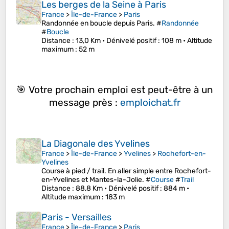
Les berges de la Seine à Paris
France
>
Île-de-France
>
Paris
Randonnée en boucle depuis Paris. #
Randonnée
#
Boucle
Distance
: 13,0 Km •
Dénivelé positif
: 108 m •
Altitude
maximum
: 52 m
🎯 Votre prochain emploi est peut-être à un
message près :
emploichat.fr
La Diagonale des Yvelines
France
>
Île-de-France
>
Yvelines
>
Rochefort-en-
Yvelines
Course à pied / trail. En aller simple entre Rochefort-
en-Yvelines et Mantes-la-Jolie. #
Course
#
Trail
Distance
: 88,8 Km •
Dénivelé positif
: 884 m •
Altitude maximum
: 183 m
Paris - Versailles
France
>
Île-de-France
>
Paris