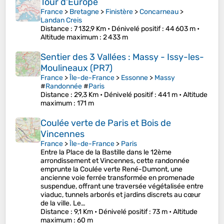
Tour d'Europe
France
>
Bretagne
>
Finistère
>
Concarneau
>
Landan Creis
Distance
: 7 132,9 Km •
Dénivelé positif
: 44 603 m •
Altitude maximum
: 2 433 m
Sentier des 3 Vallées : Massy - Issy-les-
Moulineaux (PR7)
France
>
Île-de-France
>
Essonne
>
Massy
#
Randonnée
#
Paris
Distance
: 29,3 Km •
Dénivelé positif
: 441 m •
Altitude
maximum
: 171 m
Coulée verte de Paris et Bois de
Vincennes
France
>
Île-de-France
>
Paris
Entre la Place de la Bastille dans le 12ème
arrondissement et Vincennes, cette randonnée
emprunte la Coulée verte René-Dumont, une
ancienne voie ferrée transformée en promenade
suspendue, offrant une traversée végétalisée entre
viaduc, tunnels arborés et jardins discrets au cœur
de la ville. Le…
Distance
: 9,1 Km •
Dénivelé positif
: 73 m •
Altitude
maximum
: 60 m