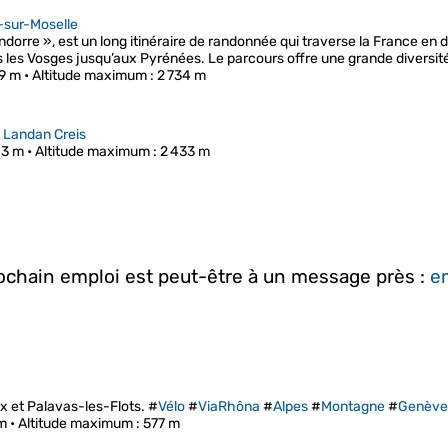
-sur-Moselle
Andorre », est un long itinéraire de randonnée qui traverse la France en
s les Vosges jusqu’aux Pyrénées. Le parcours offre une grande diversit
09 m •
Altitude maximum
: 2 734 m
>
Landan Creis
03 m •
Altitude maximum
: 2 433 m
rochain emploi est peut-être à un message près :
em
x et Palavas-les-Flots. #
Vélo
#
ViaRhôna
#
Alpes
#
Montagne
#
Genève
m •
Altitude maximum
: 577 m