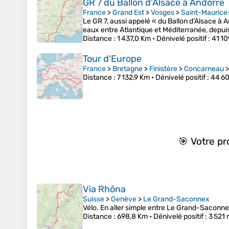
GR 7 du Ballon d’Alsace à Andorre
France
>
Grand Est
>
Vosges
>
Saint-Maurice
Le GR 7, aussi appelé « du Ballon d’Alsace à 
eaux entre Atlantique et Méditerranée, depui
Distance
: 1 437,0 Km •
Dénivelé positif
: 41 1
Tour d'Europe
France
>
Bretagne
>
Finistère
>
Concarneau
Distance
: 7 132,9 Km •
Dénivelé positif
: 44 6
🎯 Votre p
Via Rhôna
Suisse
>
Genève
>
Le Grand-Saconnex
Vélo. En aller simple entre Le Grand-Saconne
Distance
: 698,8 Km •
Dénivelé positif
: 3 521 