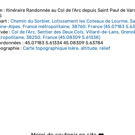
m
: Itinéraire Randonnée au Col de l'Arc depuis Saint Paul de Varce
S
art
:
Chemin du Sorbier, Lotissement les Coteaux de Lourme, Sa
ne-Alpes, France métropolitaine, 38760, France
(
45.07183
5.6
ivée
:
Col de l'Arc, Sentier des Deux Cols, Villard-de-Lans, Gren
ropolitaine, 38250, France
(
45.08309
5.61338
)
ordonnées
:
45.07183 5.61334 45.08309 5.63784
ographie
:
Carte topographique Isère, altitude, relief
Merci de soutenir ce site ❤️