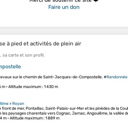
Faire un don
e à pied et activités de plein air
s
, sa
carte
et son
profil
.
postelle
cevaux sur le chemin de Saint-Jacques-de-Compostelle. #
Randonnée
5 m •
Altitude maximum
: 1 430 m
itime
>
Royan
le front de mer, Pontaillac, Saint-Palais-sur-Mer et les pinèdes de la Co
e les paysages charentais vers Cognac, Jarnac, Angoulême, la vallée 
24 m •
Altitude maximum
: 1 889 m