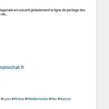
 diagonale en suivant globalement la ligne de partage des
é de…
ploichat.fr
#
Lyon
#
Rhône
#
Méditerranée
#
Mer
#
Nature