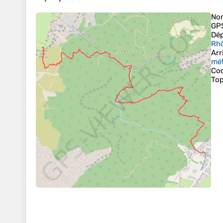
No
GP
Dép
Rhô
Arr
mét
Co
Top