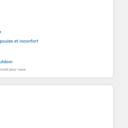
e
poules et inconfort
outdoor
rcoût pour vous.