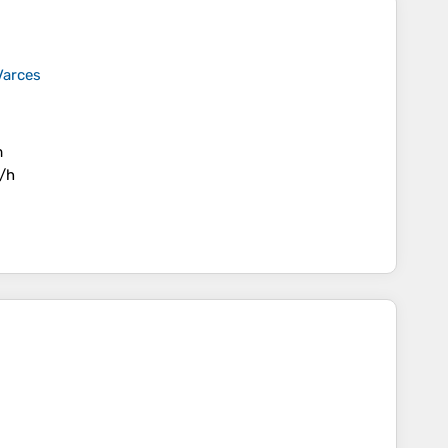
Varces
m
/h