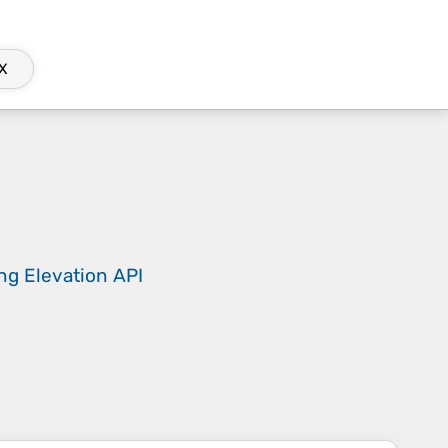
X
ing
Elevation API