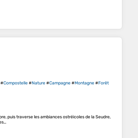
#
Compostelle
#
Nature
#
Campagne
#
Montagne
#
Forêt
ubre, puis traverse les ambiances ostréicoles de la Seudre,
des…