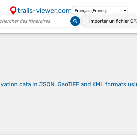
trails-viewer.com
Importer un fichier
GP
evation data in JSON, GeoTIFF and KML formats
us