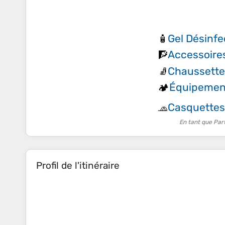
Gel Désinfe
🧴
Accessoires
🧗
Chaussette
🧦
Équipemen
🏕️
Casquettes
🧢
En tant que Par
Profil de l'itinéraire