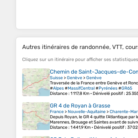
Autres itinéraires de randonnée, VTT, cours
Cliquez sur un
itinéraire
pour afficher ses
statistique
Chemin de Saint-Jacques-de-Com
Suisse
>
Genève
>
Genève
Traversée de la France entre Genève et Ron
#
Alpes
#
MassifCentral
#
Pyrénées
#
GR65
Distance
: 1 117,8 Km •
Dénivelé positif
: 25 35
GR 4 de Royan à Grasse
France
>
Nouvelle-Aquitaine
>
Charente-Mar
Depuis Royan, le GR 4 quitte l’Atlantique par 
Marennes, Brouage et Saintes avant de suivr
Distance
: 1 441,9 Km •
Dénivelé positif
: 37 0