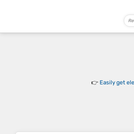
👉
Easily
get el