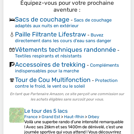
Équipez-vous pour votre prochaine
aventure :
Sacs de couchage
🛌
-
Sacs de couchage
adaptés aux nuits en extérieur
Paille Filtrante Lifestraw
💧
-
Buvez
directement dans les cours d'eau sans danger
Vêtements techniques randonnée
🧤
-
Textiles respirants et résistants
Accessoires de trekking
🧗
-
Compléments
indispensables pour la marche
Tour de Cou Multifonction
🧣
-
Protection
contre le froid, le vent ou le soleil
En tant que Partenaire Amazon, ce site perçoit une commission sur
les achats éligibles sans surcoût pour vous.
Le tour des 5 lacs
France
>
Grand Est
>
Haut-Rhin
>
Orbey
Voilà une superbe rando d’une intensité remarquable
! Avec ses 26km et ses 1400m de dénivelé, c’est une
journée sportive qui vous attend ! Vous découvrirez