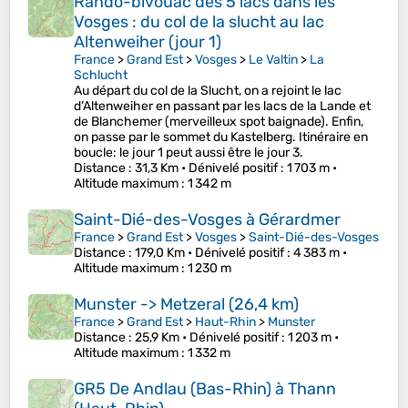
Rando-bivouac des 5 lacs dans les
Vosges : du col de la slucht au lac
Altenweiher (jour 1)
France
>
Grand Est
>
Vosges
>
Le Valtin
>
La
Schlucht
Au départ du col de la Slucht, on a rejoint le lac
d’Altenweiher en passant par les lacs de la Lande et
de Blanchemer (merveilleux spot baignade). Enfin,
on passe par le sommet du Kastelberg. Itinéraire en
boucle: le jour 1 peut aussi être le jour 3.
Distance
: 31,3 Km •
Dénivelé positif
: 1 703 m •
Altitude maximum
: 1 342 m
Saint-Dié-des-Vosges à Gérardmer
France
>
Grand Est
>
Vosges
>
Saint-Dié-des-Vosges
Distance
: 179,0 Km •
Dénivelé positif
: 4 383 m •
Altitude maximum
: 1 230 m
Munster -> Metzeral (26,4 km)
France
>
Grand Est
>
Haut-Rhin
>
Munster
Distance
: 25,9 Km •
Dénivelé positif
: 1 203 m •
Altitude maximum
: 1 332 m
GR5 De Andlau (Bas-Rhin) à Thann