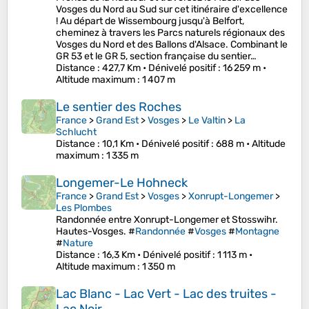
Vosges du Nord au Sud sur cet itinéraire d'excellence
! Au départ de Wissembourg jusqu'à Belfort,
cheminez à travers les Parcs naturels régionaux des
Vosges du Nord et des Ballons d'Alsace. Combinant le
GR 53 et le GR 5, section française du sentier…
Distance
: 427,7 Km •
Dénivelé positif
: 16 259 m •
Altitude maximum
: 1 407 m
Le sentier des Roches
France
>
Grand Est
>
Vosges
>
Le Valtin
>
La
Schlucht
Distance
: 10,1 Km •
Dénivelé positif
: 688 m •
Altitude
maximum
: 1 335 m
Longemer-Le Hohneck
France
>
Grand Est
>
Vosges
>
Xonrupt-Longemer
>
Les Plombes
Randonnée entre Xonrupt-Longemer et Stosswihr.
Hautes-Vosges. #
Randonnée
#
Vosges
#
Montagne
#
Nature
Distance
: 16,3 Km •
Dénivelé positif
: 1 113 m •
Altitude maximum
: 1 350 m
Lac Blanc - Lac Vert - Lac des truites -