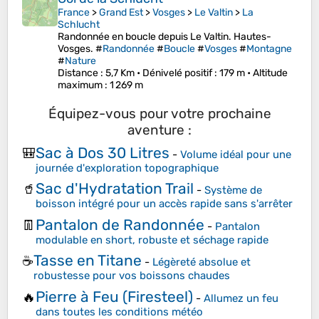
France
>
Grand Est
>
Vosges
>
Le Valtin
>
La
Schlucht
Randonnée en boucle depuis Le Valtin. Hautes-
Vosges. #
Randonnée
#
Boucle
#
Vosges
#
Montagne
#
Nature
Distance
: 5,7 Km •
Dénivelé positif
: 179 m •
Altitude
maximum
: 1 269 m
Équipez-vous pour votre prochaine
aventure :
Sac à Dos 30 Litres
🎒
-
Volume idéal pour une
journée d'exploration topographique
Sac d'Hydratation Trail
🥤
-
Système de
boisson intégré pour un accès rapide sans s'arrêter
Pantalon de Randonnée
👖
-
Pantalon
modulable en short, robuste et séchage rapide
Tasse en Titane
☕
-
Légèreté absolue et
robustesse pour vos boissons chaudes
Pierre à Feu (Firesteel)
🔥
-
Allumez un feu
dans toutes les conditions météo