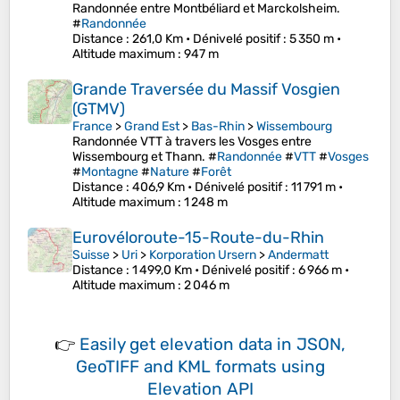
Randonnée entre Montbéliard et Marckolsheim.
#
Randonnée
Distance
: 261,0 Km •
Dénivelé positif
: 5 350 m •
Altitude maximum
: 947 m
Grande Traversée du Massif Vosgien
(GTMV)
France
>
Grand Est
>
Bas-Rhin
>
Wissembourg
Randonnée VTT à travers les Vosges entre
Wissembourg et Thann. #
Randonnée
#
VTT
#
Vosges
#
Montagne
#
Nature
#
Forêt
Distance
: 406,9 Km •
Dénivelé positif
: 11 791 m •
Altitude maximum
: 1 248 m
Eurovéloroute-15-Route-du-Rhin
Suisse
>
Uri
>
Korporation Ursern
>
Andermatt
Distance
: 1 499,0 Km •
Dénivelé positif
: 6 966 m •
Altitude maximum
: 2 046 m
👉
Easily
get elevation data in JSON,
GeoTIFF and KML formats
using
Elevation API