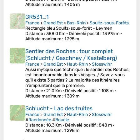
Altitude maximum
: 1 406 m
GR531_1
France
>
Grand Est
>
Bas-Rhin
>
Soultz-sous-Forêts
Rectangle bleu Soultz-sous-forêt - Leymen
Distance
: 388,0 Km •
Dénivelé positif
: 13 975 m •
Altitude maximum
: 1 295 m
Sentier des Roches : tour complet
(Schlucht / Gaschney / Kastelberg)
France
>
Grand Est
>
Haut-Rhin
>
Stosswihr
Aussi mytique que technique : le sentier des Roches
est incontournable dans les Vosges. / Savez-vous
qu'il existe 3 parties ? La majorité des itinéraires
n'empruntent que la première.
Distance
: 21,0 Km •
Dénivelé positif
: 1 108 m •
Altitude maximum
: 1 309 m
Schlucht - Lac des truites
France
>
Grand Est
>
Haut-Rhin
>
Stosswihr
#
Randonnée
#
Boucle
Distance
: 18,3 Km •
Dénivelé positif
: 848 m •
Altitude maximum
: 1 298 m