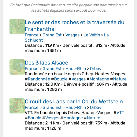
En tant que Partenaire Amazon, ce site perçoit une commission sur
les achats éligibles sans surcoût pour vous.
Le sentier des roches et la traversée du
Frankenthal
France
>
Grand Est
>
Vosges
>
Le Valtin
>
La
Schlucht
Distance
: 11,9 Km •
Dénivelé positif
: 812 m •
Altitude
maximum
: 1 351 m
Des 3 lacs Alsace
France
>
Grand Est
>
Haut-Rhin
>
Orbey
Randonnée en boucle depuis Orbey. Hautes-Vosges.
#
Randonnée
#
Boucle
#
Vosges
#
Montagne
#
Nature
Distance
: 12,0 Km •
Dénivelé positif
: 689 m •
Altitude
maximum
: 1 282 m
Circuit des Lacs par le Col du Wettstein
France
>
Grand Est
>
Haut-Rhin
>
Orbey
VTT. En boucle depuis Orbey. Hautes-Vosges. #
VTT
#
Boucle
#
Vosges
#
Montagne
#
Nature
Distance
: 21,1 Km •
Dénivelé positif
: 759 m •
Altitude
maximum
: 1 128 m