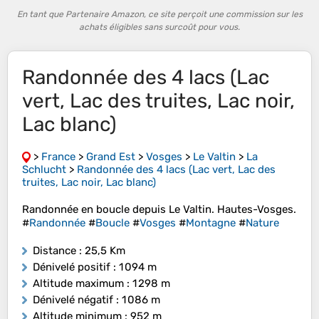
En tant que Partenaire Amazon, ce site perçoit une commission sur les
achats éligibles sans surcoût pour vous.
Randonnée des 4 lacs (Lac
vert, Lac des truites, Lac noir,
Lac blanc)
>
France
>
Grand Est
>
Vosges
>
Le Valtin
>
La
Schlucht
>
Randonnée des 4 lacs (Lac vert, Lac des
truites, Lac noir, Lac blanc)
Randonnée en boucle depuis Le Valtin. Hautes-Vosges.
#
Randonnée
#
Boucle
#
Vosges
#
Montagne
#
Nature
Distance
: 25,5 Km
Dénivelé positif
: 1 094 m
Altitude maximum
: 1 298 m
Dénivelé négatif
: 1 086 m
Altitude minimum
: 952 m