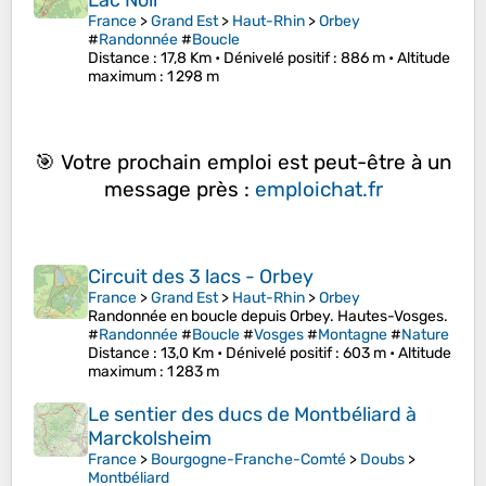
Lac Noir
France
>
Grand Est
>
Haut-Rhin
>
Orbey
#
Randonnée
#
Boucle
Distance
: 17,8 Km •
Dénivelé positif
: 886 m •
Altitude
maximum
: 1 298 m
🎯 Votre prochain emploi est peut-être à un
message près :
emploichat.fr
Circuit des 3 lacs - Orbey
France
>
Grand Est
>
Haut-Rhin
>
Orbey
Randonnée en boucle depuis Orbey. Hautes-Vosges.
#
Randonnée
#
Boucle
#
Vosges
#
Montagne
#
Nature
Distance
: 13,0 Km •
Dénivelé positif
: 603 m •
Altitude
maximum
: 1 283 m
Le sentier des ducs de Montbéliard à
Marckolsheim
France
>
Bourgogne-Franche-Comté
>
Doubs
>
Montbéliard