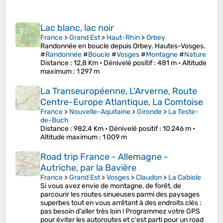
Lac blanc, lac noir
France
>
Grand Est
>
Haut-Rhin
>
Orbey
Randonnée en boucle depuis Orbey. Hautes-Vosges.
#
Randonnée
#
Boucle
#
Vosges
#
Montagne
#
Nature
Distance
: 12,8 Km •
Dénivelé positif
: 481 m •
Altitude
maximum
: 1 297 m
La Transeuropéenne, L'Arverne, Route
Centre-Europe Atlantique, La Comtoise
France
>
Nouvelle-Aquitaine
>
Gironde
>
La Teste-
de-Buch
Distance
: 982,4 Km •
Dénivelé positif
: 10 246 m •
Altitude maximum
: 1 009 m
Road trip France - Allemagne -
Autriche, par la Bavière
France
>
Grand Est
>
Vosges
>
Claudon
>
La Cabiole
Si vous avez envie de montagne, de forêt, de
parcourir les routes sinueuses parmi des paysages
superbes tout en vous arrêtant à des endroits clés :
pas besoin d'aller très loin ! Programmez votre GPS
pour éviter les autoroutes et c'est parti pour un road