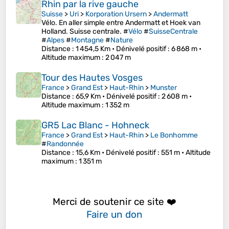
Rhin par la rive gauche
Suisse
>
Uri
>
Korporation Ursern
>
Andermatt
Vélo. En aller simple entre Andermatt et Hoek van
Holland. Suisse centrale. #
Vélo
#
SuisseCentrale
#
Alpes
#
Montagne
#
Nature
Distance
: 1 454,5 Km •
Dénivelé positif
: 6 868 m •
Altitude maximum
: 2 047 m
Tour des Hautes Vosges
France
>
Grand Est
>
Haut-Rhin
>
Munster
Distance
: 65,9 Km •
Dénivelé positif
: 2 608 m •
Altitude maximum
: 1 352 m
GR5 Lac Blanc - Hohneck
France
>
Grand Est
>
Haut-Rhin
>
Le Bonhomme
#
Randonnée
Distance
: 15,6 Km •
Dénivelé positif
: 551 m •
Altitude
maximum
: 1 351 m
Merci de soutenir ce site ❤️
Faire un don