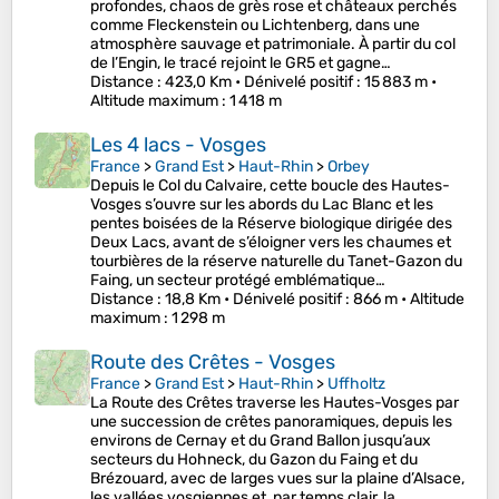
profondes, chaos de grès rose et châteaux perchés
comme Fleckenstein ou Lichtenberg, dans une
atmosphère sauvage et patrimoniale. À partir du col
de l’Engin, le tracé rejoint le GR5 et gagne…
Distance
: 423,0 Km •
Dénivelé positif
: 15 883 m •
Altitude maximum
: 1 418 m
Les 4 lacs - Vosges
France
>
Grand Est
>
Haut-Rhin
>
Orbey
Depuis le Col du Calvaire, cette boucle des Hautes-
Vosges s’ouvre sur les abords du Lac Blanc et les
pentes boisées de la Réserve biologique dirigée des
Deux Lacs, avant de s’éloigner vers les chaumes et
tourbières de la réserve naturelle du Tanet-Gazon du
Faing, un secteur protégé emblématique…
Distance
: 18,8 Km •
Dénivelé positif
: 866 m •
Altitude
maximum
: 1 298 m
Route des Crêtes - Vosges
France
>
Grand Est
>
Haut-Rhin
>
Uffholtz
La Route des Crêtes traverse les Hautes-Vosges par
une succession de crêtes panoramiques, depuis les
environs de Cernay et du Grand Ballon jusqu’aux
secteurs du Hohneck, du Gazon du Faing et du
Brézouard, avec de larges vues sur la plaine d’Alsace,
les vallées vosgiennes et, par temps clair, la…