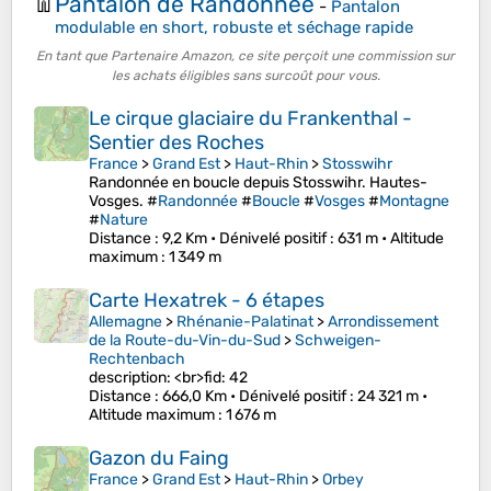
Pantalon de Randonnée
👖
-
Pantalon
modulable en short, robuste et séchage rapide
En tant que Partenaire Amazon, ce site perçoit une commission sur
les achats éligibles sans surcoût pour vous.
Le cirque glaciaire du Frankenthal -
Sentier des Roches
France
>
Grand Est
>
Haut-Rhin
>
Stosswihr
Randonnée en boucle depuis Stosswihr. Hautes-
Vosges. #
Randonnée
#
Boucle
#
Vosges
#
Montagne
#
Nature
Distance
: 9,2 Km •
Dénivelé positif
: 631 m •
Altitude
maximum
: 1 349 m
Carte Hexatrek - 6 étapes
Allemagne
>
Rhénanie-Palatinat
>
Arrondissement
de la Route-du-Vin-du-Sud
>
Schweigen-
Rechtenbach
description: <br>fid: 42
Distance
: 666,0 Km •
Dénivelé positif
: 24 321 m •
Altitude maximum
: 1 676 m
Gazon du Faing
France
>
Grand Est
>
Haut-Rhin
>
Orbey