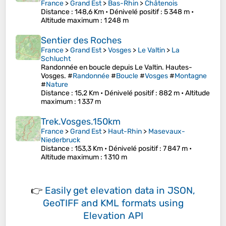
France
>
Grand Est
>
Bas-Rhin
>
Châtenois
Distance
: 148,6 Km •
Dénivelé positif
: 5 348 m •
Altitude maximum
: 1 248 m
Sentier des Roches
France
>
Grand Est
>
Vosges
>
Le Valtin
>
La
Schlucht
Randonnée en boucle depuis Le Valtin. Hautes-
Vosges. #
Randonnée
#
Boucle
#
Vosges
#
Montagne
#
Nature
Distance
: 15,2 Km •
Dénivelé positif
: 882 m •
Altitude
maximum
: 1 337 m
Trek.Vosges.150km
France
>
Grand Est
>
Haut-Rhin
>
Masevaux-
Niederbruck
Distance
: 153,3 Km •
Dénivelé positif
: 7 847 m •
Altitude maximum
: 1 310 m
👉
Easily
get elevation data in JSON,
GeoTIFF and KML formats
using
Elevation API