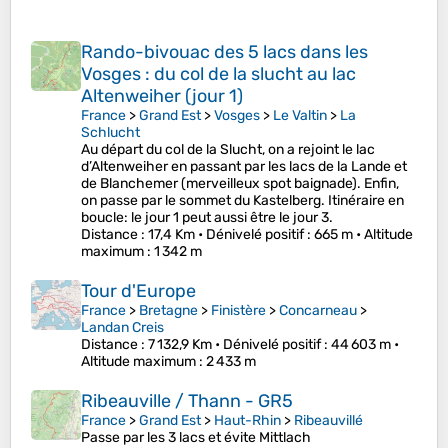
Rando-bivouac des 5 lacs dans les
Vosges : du col de la slucht au lac
Altenweiher (jour 1)
France
>
Grand Est
>
Vosges
>
Le Valtin
>
La
Schlucht
Au départ du col de la Slucht, on a rejoint le lac
d’Altenweiher en passant par les lacs de la Lande et
de Blanchemer (merveilleux spot baignade). Enfin,
on passe par le sommet du Kastelberg. Itinéraire en
boucle: le jour 1 peut aussi être le jour 3.
Distance
: 17,4 Km •
Dénivelé positif
: 665 m •
Altitude
maximum
: 1 342 m
Tour d'Europe
France
>
Bretagne
>
Finistère
>
Concarneau
>
Landan Creis
Distance
: 7 132,9 Km •
Dénivelé positif
: 44 603 m •
Altitude maximum
: 2 433 m
Ribeauville / Thann - GR5
France
>
Grand Est
>
Haut-Rhin
>
Ribeauvillé
Passe par les 3 lacs et évite Mittlach