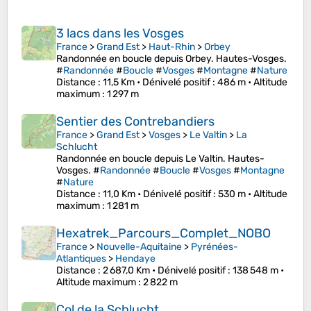
3 lacs dans les Vosges
France
>
Grand Est
>
Haut-Rhin
>
Orbey
Randonnée en boucle depuis Orbey. Hautes-Vosges.
#
Randonnée
#
Boucle
#
Vosges
#
Montagne
#
Nature
Distance
: 11,5 Km •
Dénivelé positif
: 486 m •
Altitude
maximum
: 1 297 m
Sentier des Contrebandiers
France
>
Grand Est
>
Vosges
>
Le Valtin
>
La
Schlucht
Randonnée en boucle depuis Le Valtin. Hautes-
Vosges. #
Randonnée
#
Boucle
#
Vosges
#
Montagne
#
Nature
Distance
: 11,0 Km •
Dénivelé positif
: 530 m •
Altitude
maximum
: 1 281 m
Hexatrek_Parcours_Complet_NOBO
France
>
Nouvelle-Aquitaine
>
Pyrénées-
Atlantiques
>
Hendaye
Distance
: 2 687,0 Km •
Dénivelé positif
: 138 548 m •
Altitude maximum
: 2 822 m
Col de la Schlucht