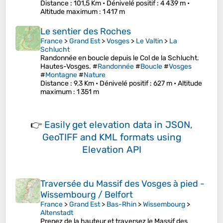
Distance
: 101,5 Km •
Dénivelé positif
: 4 439 m •
Altitude maximum
: 1 417 m
Le sentier des Roches
France
>
Grand Est
>
Vosges
>
Le Valtin
>
La
Schlucht
Randonnée en boucle depuis le Col de la Schlucht.
Hautes-Vosges. #
Randonnée
#
Boucle
#
Vosges
#
Montagne
#
Nature
Distance
: 9,3 Km •
Dénivelé positif
: 627 m •
Altitude
maximum
: 1 351 m
👉
Easily
get elevation data in JSON,
GeoTIFF and KML formats
using
Elevation API
Traversée du Massif des Vosges à pied -
Wissembourg / Belfort
France
>
Grand Est
>
Bas-Rhin
>
Wissembourg
>
Altenstadt
Prenez de la hauteur et traversez le Massif des