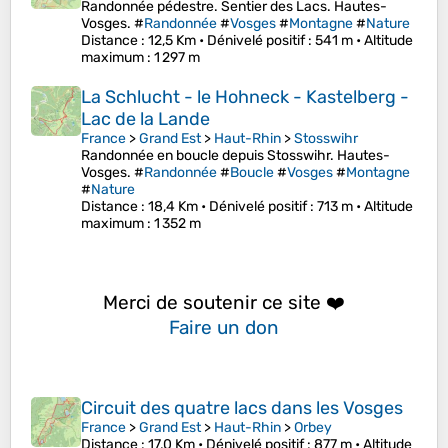
Randonnée pédestre. Sentier des Lacs. Hautes-
Vosges. #
Randonnée
#
Vosges
#
Montagne
#
Nature
Distance
: 12,5 Km •
Dénivelé positif
: 541 m •
Altitude
maximum
: 1 297 m
La Schlucht - le Hohneck - Kastelberg -
Lac de la Lande
France
>
Grand Est
>
Haut-Rhin
>
Stosswihr
Randonnée en boucle depuis Stosswihr. Hautes-
Vosges. #
Randonnée
#
Boucle
#
Vosges
#
Montagne
#
Nature
Distance
: 18,4 Km •
Dénivelé positif
: 713 m •
Altitude
maximum
: 1 352 m
Merci de soutenir ce site ❤️
Faire un don
Circuit des quatre lacs dans les Vosges
France
>
Grand Est
>
Haut-Rhin
>
Orbey
Distance
: 17,0 Km •
Dénivelé positif
: 877 m •
Altitude