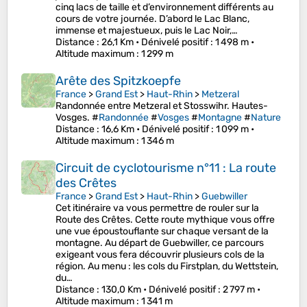
cinq lacs de taille et d’environnement différents au
cours de votre journée. D’abord le Lac Blanc,
immense et majestueux, puis le Lac Noir,…
Distance
: 26,1 Km •
Dénivelé positif
: 1 498 m •
Altitude maximum
: 1 299 m
Arête des Spitzkoepfe
France
>
Grand Est
>
Haut-Rhin
>
Metzeral
Randonnée entre Metzeral et Stosswihr. Hautes-
Vosges. #
Randonnée
#
Vosges
#
Montagne
#
Nature
Distance
: 16,6 Km •
Dénivelé positif
: 1 099 m •
Altitude maximum
: 1 346 m
Circuit de cyclotourisme n°11 : La route
des Crêtes
France
>
Grand Est
>
Haut-Rhin
>
Guebwiller
Cet itinéraire va vous permettre de rouler sur la
Route des Crêtes. Cette route mythique vous offre
une vue époustouflante sur chaque versant de la
montagne. Au départ de Guebwiller, ce parcours
exigeant vous fera découvrir plusieurs cols de la
région. Au menu : les cols du Firstplan, du Wettstein,
du…
Distance
: 130,0 Km •
Dénivelé positif
: 2 797 m •
Altitude maximum
: 1 341 m