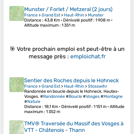
Munster / Forlet / Metzeral (2 jours)
France
>
Grand Est
>
Haut-Rhin
>
Munster
Distance
: 43,8 Km •
Dénivelé positif
: 1 908 m •
Altitude maximum
: 1 351 m
🎯 Votre prochain emploi est peut-être à un
message près :
emploichat.fr
Sentier des Roches depuis le Hohneck
France
>
Grand Est
>
Haut-Rhin
>
Stosswihr
Randonnée en boucle depuis le Hohneck. Hautes-
Vosges. #
Randonnée
#
Boucle
#
Vosges
#
Montagne
#
Nature
Distance
: 18,1 Km •
Dénivelé positif
: 1 151 m •
Altitude
maximum
: 1 352 m
TMV® Traversée du Massif des Vosges à
VTT - Châtenois - Thann