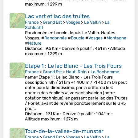
maximum
: 1 299 m
Lac vert et lac des truites
France
>
Grand Est
>
Vosges
>
Le Valtin
>
La
Schlucht
Randonnée en boucle depuis Le Valtin. Hautes-
Vosges. #
Randonnée
#
Boucle
#
Vosges
#
Montagne
#
Nature
Distance
: 9,5 Km •
Dénivelé positif
: 461 m •
Altitude
maximum
: 1 299 m
Etape 1 : Le lac Blanc - Les Trois Fours
France
>
Grand Est
>
Haut-Rhin
>
Le Bonhomme
name=Etape 1 : Le lac Blanc - Les Trois Fours
description=8h / 21 km +1 400 m / -1 400 m On peut
opter pour la directissime, par la crête, ou le «
chemin des écoliers », versant alsacien (notre
cotation technique), en passant par le lac des Truites
/ Forlet, avant de revenir ponctuellement sur le GR5
pour…
Distance
: 19,1 Km •
Dénivelé positif
: 1 041 m •
Altitude maximum
: 1 276 m
Tour-de-la-vallee-de-munster
France
>
Grand Est
>
Vosges
>
Le Valtin
>
La