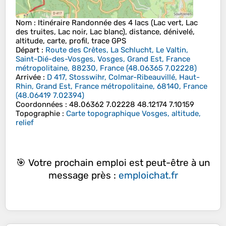
Nom
: Itinéraire Randonnée des 4 lacs (Lac vert, Lac
des truites, Lac noir, Lac blanc), distance, dénivelé,
altitude, carte, profil, trace GPS
Départ
:
Route des Crêtes, La Schlucht, Le Valtin,
Saint-Dié-des-Vosges, Vosges, Grand Est, France
métropolitaine, 88230, France
(
48.06365
7.02228
)
Arrivée
:
D 417, Stosswihr, Colmar-Ribeauvillé, Haut-
Rhin, Grand Est, France métropolitaine, 68140, France
(
48.06419
7.02394
)
Coordonnées
:
48.06362 7.02228 48.12174 7.10159
Topographie
:
Carte topographique Vosges, altitude,
relief
🎯 Votre prochain emploi est peut-être à un
message près :
emploichat.fr