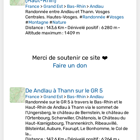
(Haut-Rhin)
France
>
Grand Est
>
Bas-Rhin
>
Andlau
Randonnée entre Andlau et Thann. Vosges
Centrales. Hautes-Vosges. #
Randonnée
#
Vosges
#
Montagne
#
Nature
Distance
: 143,6 Km •
Dénivelé positif
: 6 280 m •
Altitude maximum
: 1 409 m
Merci de soutenir ce site ❤️
Faire un don
De Andlau à Thann sur le GR 5
France
>
Grand Est
>
Bas-Rhin
>
Andlau
Randonnée sur le GR 5 à travers le Bas-Rhin et le
Haut-Rhin de Andlau à Thann via le sommet de
l'Ungersberg, le château de Bernstein, le château de
l'Ortenbourg, Scherwiller, Châtenois, le Château du
Haut-Kœnigsbourg, Thannenkirch, Ribeauvillé,
Bilsteintal, Aubure, Faurupt, Le Bonhomme, le Col de
la…
Distance
: 142,6 Km •
Dénivelé positif
: 6 264 m •