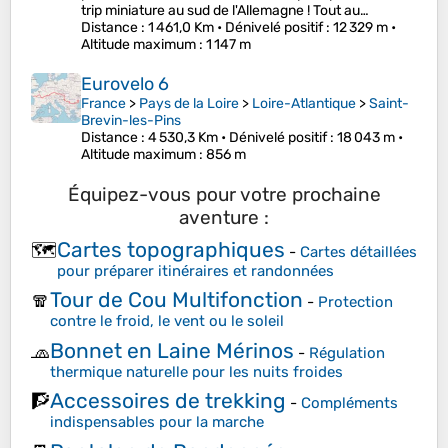
trip miniature au sud de l'Allemagne ! Tout au…
Distance
: 1 461,0 Km •
Dénivelé positif
: 12 329 m •
Altitude maximum
: 1 147 m
Eurovelo 6
France
>
Pays de la Loire
>
Loire-Atlantique
>
Saint-
Brevin-les-Pins
Distance
: 4 530,3 Km •
Dénivelé positif
: 18 043 m •
Altitude maximum
: 856 m
Équipez-vous pour votre prochaine
aventure :
Cartes topographiques
🗺️
-
Cartes détaillées
pour préparer itinéraires et randonnées
Tour de Cou Multifonction
🧣
-
Protection
contre le froid, le vent ou le soleil
Bonnet en Laine Mérinos
🧢
-
Régulation
thermique naturelle pour les nuits froides
Accessoires de trekking
🧗
-
Compléments
indispensables pour la marche