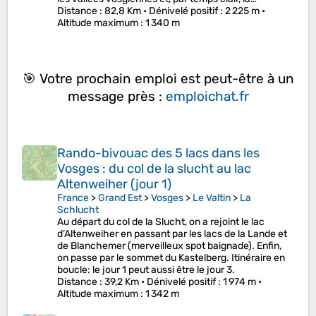
Distance
: 82,8 Km •
Dénivelé positif
: 2 225 m •
Altitude maximum
: 1 340 m
🎯 Votre prochain emploi est peut-être à un
message près :
emploichat.fr
Rando-bivouac des 5 lacs dans les
Vosges : du col de la slucht au lac
Altenweiher (jour 1)
France
>
Grand Est
>
Vosges
>
Le Valtin
>
La
Schlucht
Au départ du col de la Slucht, on a rejoint le lac
d’Altenweiher en passant par les lacs de la Lande et
de Blanchemer (merveilleux spot baignade). Enfin,
on passe par le sommet du Kastelberg. Itinéraire en
boucle: le jour 1 peut aussi être le jour 3.
Distance
: 39,2 Km •
Dénivelé positif
: 1 974 m •
Altitude maximum
: 1 342 m