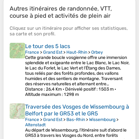
Autres itinéraires de randonnée, VTT,
course à pied et activités de plein air
Cliquez sur un
itinéraire
pour afficher ses
statistiques
,
sa
carte
et son
profil
.
Le tour des 5 lacs
France
>
Grand Est
>
Haut-Rhin
>
Orbey
Cette grande boucle vosgienne offre une immersion
splendide et exigeante entre le Lac Blanc, le Lac Noir,
le Lac du Forlet, le Lac Vert et l’Étang des Dames,
tous reliés par des forêts profondes, des vallons
humides et des sentiers de montagne. Traversant
des réserves naturelles et alternant entre…
Distance
: 26,4 Km •
Dénivelé positif
: 1 503 m •
Altitude maximum
: 1 298 m
Traversée des Vosges de Wissembourg à
Belfort par le GR53 et le GR5
France
>
Grand Est
>
Bas-Rhin
>
Wissembourg
>
Altenstadt
Au départ de Wissembourg, l’itinéraire suit d’abord le
GR53 à travers les Vosges du Nord, entre forêts