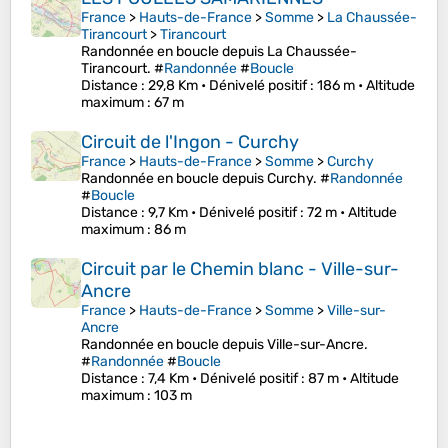
France
>
Hauts-de-France
>
Somme
>
La Chaussée-
Tirancourt
>
Tirancourt
Randonnée en boucle depuis La Chaussée-
Tirancourt. #
Randonnée
#
Boucle
Distance
: 29,8 Km •
Dénivelé positif
: 186 m •
Altitude
maximum
: 67 m
Circuit de l'Ingon - Curchy
France
>
Hauts-de-France
>
Somme
>
Curchy
Randonnée en boucle depuis Curchy. #
Randonnée
#
Boucle
Distance
: 9,7 Km •
Dénivelé positif
: 72 m •
Altitude
maximum
: 86 m
Circuit par le Chemin blanc - Ville-sur-
Ancre
France
>
Hauts-de-France
>
Somme
>
Ville-sur-
Ancre
Randonnée en boucle depuis Ville-sur-Ancre.
#
Randonnée
#
Boucle
Distance
: 7,4 Km •
Dénivelé positif
: 87 m •
Altitude
maximum
: 103 m