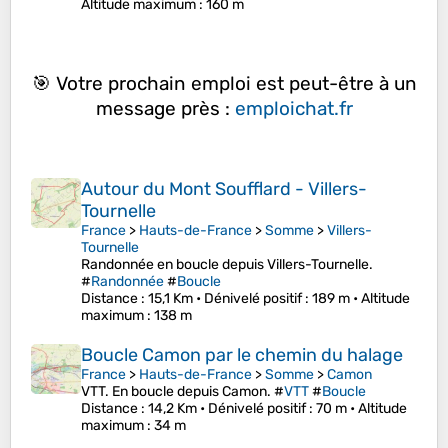
Altitude maximum
: 160 m
🎯 Votre prochain emploi est peut-être à un
message près :
emploichat.fr
Autour du Mont Soufflard - Villers-
Tournelle
France
>
Hauts-de-France
>
Somme
>
Villers-
Tournelle
Randonnée en boucle depuis Villers-Tournelle.
#
Randonnée
#
Boucle
Distance
: 15,1 Km •
Dénivelé positif
: 189 m •
Altitude
maximum
: 138 m
Boucle Camon par le chemin du halage
France
>
Hauts-de-France
>
Somme
>
Camon
VTT. En boucle depuis Camon. #
VTT
#
Boucle
Distance
: 14,2 Km •
Dénivelé positif
: 70 m •
Altitude
maximum
: 34 m