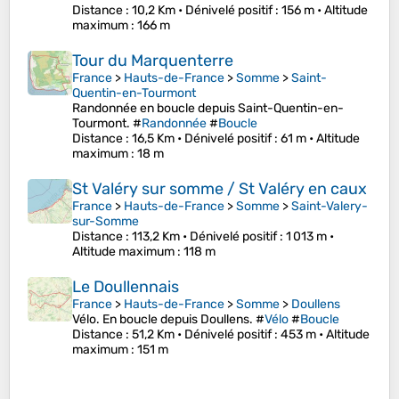
Distance
: 10,2 Km •
Dénivelé positif
: 156 m •
Altitude
maximum
: 166 m
Tour du Marquenterre
France
>
Hauts-de-France
>
Somme
>
Saint-
Quentin-en-Tourmont
Randonnée en boucle depuis Saint-Quentin-en-
Tourmont. #
Randonnée
#
Boucle
Distance
: 16,5 Km •
Dénivelé positif
: 61 m •
Altitude
maximum
: 18 m
St Valéry sur somme / St Valéry en caux
France
>
Hauts-de-France
>
Somme
>
Saint-Valery-
sur-Somme
Distance
: 113,2 Km •
Dénivelé positif
: 1 013 m •
Altitude maximum
: 118 m
Le Doullennais
France
>
Hauts-de-France
>
Somme
>
Doullens
Vélo. En boucle depuis Doullens. #
Vélo
#
Boucle
Distance
: 51,2 Km •
Dénivelé positif
: 453 m •
Altitude
maximum
: 151 m