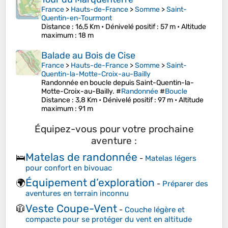
France
>
Hauts-de-France
>
Somme
>
Saint-
Quentin-en-Tourmont
Distance
: 16,5 Km •
Dénivelé positif
: 57 m •
Altitude
maximum
: 18 m
Balade au Bois de Cise
France
>
Hauts-de-France
>
Somme
>
Saint-
Quentin-la-Motte-Croix-au-Bailly
Randonnée en boucle depuis Saint-Quentin-la-
Motte-Croix-au-Bailly. #
Randonnée
#
Boucle
Distance
: 3,8 Km •
Dénivelé positif
: 97 m •
Altitude
maximum
: 91 m
Équipez-vous pour votre prochaine
aventure :
Matelas de randonnée
🛌
-
Matelas légers
pour confort en bivouac
Équipement d’exploration
🌍
-
Préparer des
aventures en terrain inconnu
Veste Coupe-Vent
🧥
-
Couche légère et
compacte pour se protéger du vent en altitude