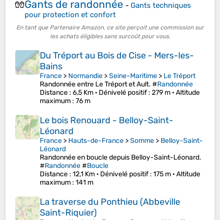
Gants de randonnée
🧤
-
Gants techniques
pour protection et confort
En tant que Partenaire Amazon, ce site perçoit une commission sur
les achats éligibles sans surcoût pour vous.
Du Tréport au Bois de Cise - Mers-les-
Bains
France
>
Normandie
>
Seine-Maritime
>
Le Tréport
Randonnée entre Le Tréport et Ault. #
Randonnée
Distance
: 6,5 Km •
Dénivelé positif
: 279 m •
Altitude
maximum
: 76 m
Le bois Renouard - Belloy-Saint-
Léonard
France
>
Hauts-de-France
>
Somme
>
Belloy-Saint-
Léonard
Randonnée en boucle depuis Belloy-Saint-Léonard.
#
Randonnée
#
Boucle
Distance
: 12,1 Km •
Dénivelé positif
: 175 m •
Altitude
maximum
: 141 m
La traverse du Ponthieu (Abbeville
Saint-Riquier)