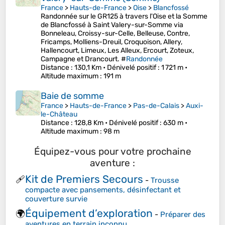
France
>
Hauts-de-France
>
Oise
>
Blancfossé
Randonnée sur le GR125 à travers l'Oise et la Somme
de Blancfossé à Saint Valery-sur-Somme via
Bonneleau, Croissy-sur-Celle, Belleuse, Contre,
Fricamps, Molliens-Dreuil, Croquoison, Allery,
Hallencourt, Limeux, Les Alleux, Ercourt, Zoteux,
Campagne et Drancourt. #
Randonnée
Distance
: 130,1 Km •
Dénivelé positif
: 1 721 m •
Altitude maximum
: 191 m
Baie de somme
France
>
Hauts-de-France
>
Pas-de-Calais
>
Auxi-
le-Château
Distance
: 128,8 Km •
Dénivelé positif
: 630 m •
Altitude maximum
: 98 m
Équipez-vous pour votre prochaine
aventure :
Kit de Premiers Secours
🩹
-
Trousse
compacte avec pansements, désinfectant et
couverture survie
Équipement d’exploration
🌍
-
Préparer des
aventures en terrain inconnu