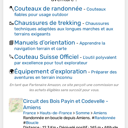
Couteaux de randonnée
🪓
-
Couteaux
fiables pour usage outdoor
Chaussures de trekking
🥾
-
Chaussures
techniques adaptées aux longues marches et aux
terrains exigeants
Manuels d’orientation
📘
-
Apprendre la
navigation terrain et carte
Couteau Suisse Officiel
🔪
-
L'outil polyvalent
par excellence pour tout explorateur
Équipement d’exploration
🌍
-
Préparer des
aventures en terrain inconnu
En tant que Partenaire Amazon, ce site perçoit une commission sur
les achats éligibles sans surcoût pour vous.
Circuit des Bois Payin et Codevelle -
Amiens
France
>
Hauts-de-France
>
Somme
>
Amiens
Randonnée en boucle depuis Amiens. #
Randonnée
#
Boucle
Distance
: 12,3 Km •
Dénivelé positif
: 145 m •
Altitude