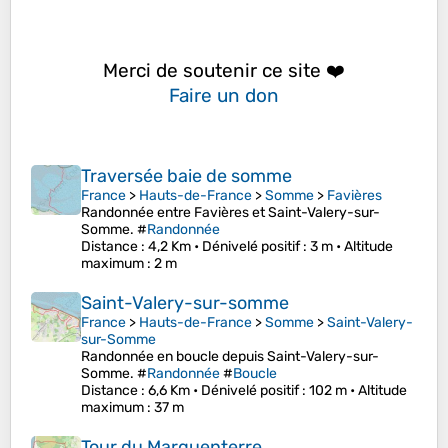
Merci de soutenir ce site ❤️
Faire un don
Traversée baie de somme
France
>
Hauts-de-France
>
Somme
>
Favières
Randonnée entre Favières et Saint-Valery-sur-
Somme. #
Randonnée
Distance
: 4,2 Km •
Dénivelé positif
: 3 m •
Altitude
maximum
: 2 m
Saint-Valery-sur-somme
France
>
Hauts-de-France
>
Somme
>
Saint-Valery-
sur-Somme
Randonnée en boucle depuis Saint-Valery-sur-
Somme. #
Randonnée
#
Boucle
Distance
: 6,6 Km •
Dénivelé positif
: 102 m •
Altitude
maximum
: 37 m
Tour du Marquenterre