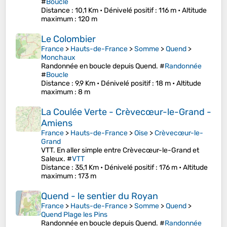
#
Boucle
Distance
: 10,1 Km •
Dénivelé positif
: 116 m •
Altitude
maximum
: 120 m
Le Colombier
France
>
Hauts-de-France
>
Somme
>
Quend
>
Monchaux
Randonnée en boucle depuis Quend. #
Randonnée
#
Boucle
Distance
: 9,9 Km •
Dénivelé positif
: 18 m •
Altitude
maximum
: 8 m
La Coulée Verte - Crèvecœur-le-Grand -
Amiens
France
>
Hauts-de-France
>
Oise
>
Crèvecœur-le-
Grand
VTT. En aller simple entre Crèvecœur-le-Grand et
Saleux. #
VTT
Distance
: 35,1 Km •
Dénivelé positif
: 176 m •
Altitude
maximum
: 173 m
Quend - le sentier du Royan
France
>
Hauts-de-France
>
Somme
>
Quend
>
Quend Plage les Pins
Randonnée en boucle depuis Quend. #
Randonnée