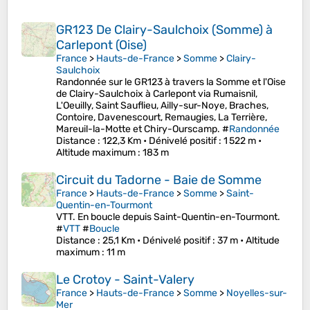
GR123 De Clairy-Saulchoix (Somme) à
Carlepont (Oise)
France
>
Hauts-de-France
>
Somme
>
Clairy-
Saulchoix
Randonnée sur le GR123 à travers la Somme et l'Oise
de Clairy-Saulchoix à Carlepont via Rumaisnil,
L'Oeuilly, Saint Sauflieu, Ailly-sur-Noye, Braches,
Contoire, Davenescourt, Remaugies, La Terrière,
Mareuil-la-Motte et Chiry-Ourscamp. #
Randonnée
Distance
: 122,3 Km •
Dénivelé positif
: 1 522 m •
Altitude maximum
: 183 m
Circuit du Tadorne - Baie de Somme
France
>
Hauts-de-France
>
Somme
>
Saint-
Quentin-en-Tourmont
VTT. En boucle depuis Saint-Quentin-en-Tourmont.
#
VTT
#
Boucle
Distance
: 25,1 Km •
Dénivelé positif
: 37 m •
Altitude
maximum
: 11 m
Le Crotoy - Saint-Valery
France
>
Hauts-de-France
>
Somme
>
Noyelles-sur-
Mer