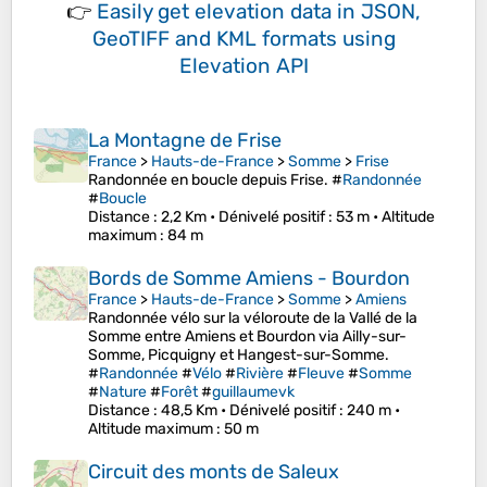
👉
Easily
get elevation data in JSON,
GeoTIFF and KML formats
using
Elevation API
La Montagne de Frise
France
>
Hauts-de-France
>
Somme
>
Frise
Randonnée en boucle depuis Frise. #
Randonnée
#
Boucle
Distance
: 2,2 Km •
Dénivelé positif
: 53 m •
Altitude
maximum
: 84 m
Bords de Somme Amiens - Bourdon
France
>
Hauts-de-France
>
Somme
>
Amiens
Randonnée vélo sur la véloroute de la Vallé de la
Somme entre Amiens et Bourdon via Ailly-sur-
Somme, Picquigny et Hangest-sur-Somme.
#
Randonnée
#
Vélo
#
Rivière
#
Fleuve
#
Somme
#
Nature
#
Forêt
#
guillaumevk
Distance
: 48,5 Km •
Dénivelé positif
: 240 m •
Altitude maximum
: 50 m
Circuit des monts de Saleux