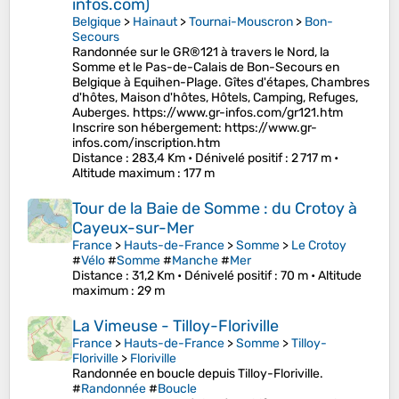
infos.com)
Belgique
>
Hainaut
>
Tournai-Mouscron
>
Bon-
Secours
Randonnée sur le GR®121 à travers le Nord, la
Somme et le Pas-de-Calais de Bon-Secours en
Belgique à Equihen-Plage. Gîtes d'étapes, Chambres
d'hôtes, Maison d'hôtes, Hôtels, Camping, Refuges,
Auberges. https://www.gr-infos.com/gr121.htm
Inscrire son hébergement: https://www.gr-
infos.com/inscription.htm
Distance
: 283,4 Km •
Dénivelé positif
: 2 717 m •
Altitude maximum
: 177 m
Tour de la Baie de Somme : du Crotoy à
Cayeux-sur-Mer
France
>
Hauts-de-France
>
Somme
>
Le Crotoy
#
Vélo
#
Somme
#
Manche
#
Mer
Distance
: 31,2 Km •
Dénivelé positif
: 70 m •
Altitude
maximum
: 29 m
La Vimeuse - Tilloy-Floriville
France
>
Hauts-de-France
>
Somme
>
Tilloy-
Floriville
>
Floriville
Randonnée en boucle depuis Tilloy-Floriville.
#
Randonnée
#
Boucle