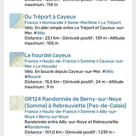
maximum
: 114 m
Du Tréport à Cayeux
France
>
Normandie
>
Seine-Maritime
>
Le Tréport
Vélo. En aller simple entre Le Tréport et Cayeux-sur-
Mer. #
Vélo
Distance
: 23,1 Km •
Dénivelé positif
: 139 m •
Altitude
maximum
: 105 m
Le hourdel cayeux
France
>
Hauts-de-France
>
Somme
>
Cayeux-sur-
Mer
>
Le Hourdel
Vélo. En boucle depuis Cayeux-sur-Mer. #
Vélo
#
Boucle
Distance
: 15,5 Km •
Dénivelé positif
: 24 m •
Altitude
maximum
: 9 m
GR124 Randonnée de Berny-sur-Noye
(Somme) à Rebreuviette (Pas-de-Calais)
France
>
Hauts-de-France
>
Somme
>
Ailly-sur-
Noye
>
Berny sur Noye
Randonnée entre Ailly-sur-Noye et Rebreuviette.
#
Randonnée
Distance
: 101,0 Km •
Dénivelé positif
: 1 239 m •