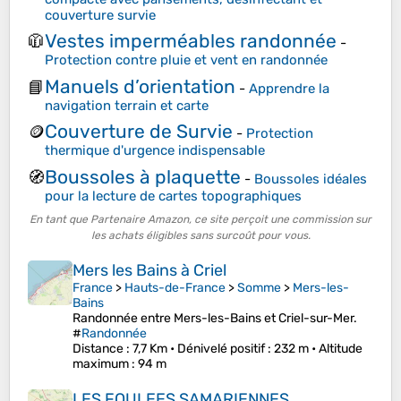
couverture survie
Vestes imperméables randonnée
🧥
-
Protection contre pluie et vent en randonnée
Manuels d’orientation
📘
-
Apprendre la
navigation terrain et carte
Couverture de Survie
🪙
-
Protection
thermique d'urgence indispensable
Boussoles à plaquette
🧭
-
Boussoles idéales
pour la lecture de cartes topographiques
En tant que Partenaire Amazon, ce site perçoit une commission sur
les achats éligibles sans surcoût pour vous.
Mers les Bains à Criel
France
>
Hauts-de-France
>
Somme
>
Mers-les-
Bains
Randonnée entre Mers-les-Bains et Criel-sur-Mer.
#
Randonnée
Distance
: 7,7 Km •
Dénivelé positif
: 232 m •
Altitude
maximum
: 94 m
LES FOULEES SAMARIENNES