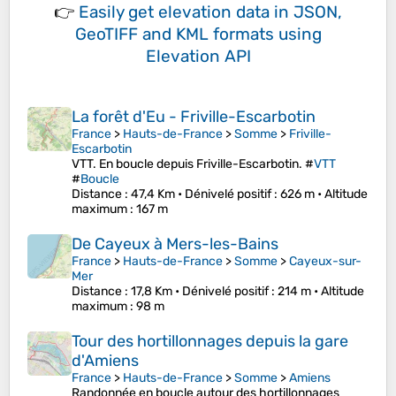
👉
Easily
get elevation data in JSON,
GeoTIFF and KML formats
using
Elevation API
La forêt d'Eu - Friville-Escarbotin
France
>
Hauts-de-France
>
Somme
>
Friville-
Escarbotin
VTT. En boucle depuis Friville-Escarbotin. #
VTT
#
Boucle
Distance
: 47,4 Km •
Dénivelé positif
: 626 m •
Altitude
maximum
: 167 m
De Cayeux à Mers-les-Bains
France
>
Hauts-de-France
>
Somme
>
Cayeux-sur-
Mer
Distance
: 17,8 Km •
Dénivelé positif
: 214 m •
Altitude
maximum
: 98 m
Tour des hortillonnages depuis la gare
d'Amiens
France
>
Hauts-de-France
>
Somme
>
Amiens
Randonnée en boucle autour des hortillonnages