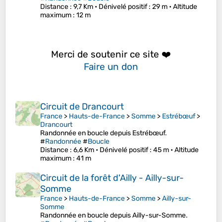
Distance
: 9,7 Km •
Dénivelé positif
: 29 m •
Altitude
maximum
: 12 m
Merci de soutenir ce site ❤️
Faire un don
Circuit de Drancourt
France
>
Hauts-de-France
>
Somme
>
Estrébœuf
>
Drancourt
Randonnée en boucle depuis Estrébœuf.
#
Randonnée
#
Boucle
Distance
: 6,6 Km •
Dénivelé positif
: 45 m •
Altitude
maximum
: 41 m
Circuit de la forêt d'Ailly - Ailly-sur-
Somme
France
>
Hauts-de-France
>
Somme
>
Ailly-sur-
Somme
Randonnée en boucle depuis Ailly-sur-Somme.