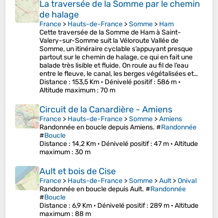
La traversée de la Somme par le chemin
de halage
France
>
Hauts-de-France
>
Somme
>
Ham
Cette traversée de la Somme de Ham à Saint-
Valery-sur-Somme suit la Véloroute Vallée de
Somme, un itinéraire cyclable s’appuyant presque
partout sur le chemin de halage, ce qui en fait une
balade très lisible et fluide. On roule au fil de l’eau
entre le fleuve, le canal, les berges végétalisées et…
Distance
: 153,5 Km •
Dénivelé positif
: 586 m •
Altitude maximum
: 70 m
Circuit de la Canardière - Amiens
France
>
Hauts-de-France
>
Somme
>
Amiens
Randonnée en boucle depuis Amiens. #
Randonnée
#
Boucle
Distance
: 14,2 Km •
Dénivelé positif
: 47 m •
Altitude
maximum
: 30 m
Ault et bois de Cise
France
>
Hauts-de-France
>
Somme
>
Ault
>
Onival
Randonnée en boucle depuis Ault. #
Randonnée
#
Boucle
Distance
: 6,9 Km •
Dénivelé positif
: 289 m •
Altitude
maximum
: 88 m