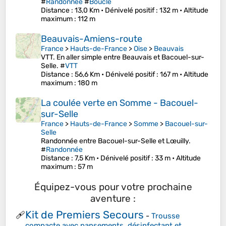
#
Randonnée
#
Boucle
Distance
: 13,0 Km •
Dénivelé positif
: 132 m •
Altitude
maximum
: 112 m
Beauvais-Amiens-route
France
>
Hauts-de-France
>
Oise
>
Beauvais
VTT. En aller simple entre Beauvais et Bacouel-sur-
Selle. #
VTT
Distance
: 56,6 Km •
Dénivelé positif
: 167 m •
Altitude
maximum
: 180 m
La coulée verte en Somme - Bacouel-
sur-Selle
France
>
Hauts-de-France
>
Somme
>
Bacouel-sur-
Selle
Randonnée entre Bacouel-sur-Selle et Lœuilly.
#
Randonnée
Distance
: 7,5 Km •
Dénivelé positif
: 33 m •
Altitude
maximum
: 57 m
Équipez-vous pour votre prochaine
aventure :
Kit de Premiers Secours
🩹
-
Trousse
compacte avec pansements, désinfectant et