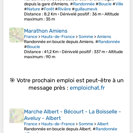
depuis la gare d'Amiens. #
Randonnée
#
Boucle
#
Ville
#
Nature
#
Forêt
#
Rivière
#
guillaumevk
Distance
: 8,2 Km •
Dénivelé positif
: 36 m •
Altitude
maximum
: 35 m
Marathon Amiens
France
>
Hauts-de-France
>
Somme
>
Amiens
Randonnée en boucle depuis Amiens. #
Randonnée
#
Boucle
Distance
: 41,2 Km •
Dénivelé positif
: 337 m •
Altitude
maximum
: 90 m
🎯 Votre prochain emploi est peut-être à un
message près :
emploichat.fr
Marche Albert - Bécourt - La Boisselle -
Aveluy - Albert
France
>
Hauts-de-France
>
Somme
>
Albert
Randonnée en boucle depuis Albert. #
Randonnée