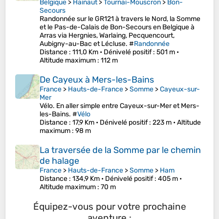
Belgique
>
Hainaut
>
Tournai-Mouscron
>
Bon-
Secours
Randonnée sur le GR121 à travers le Nord, la Somme
et le Pas-de-Calais de Bon-Secours en Belgique à
Arras via Hergnies, Warlaing, Pecquencourt,
Aubigny-au-Bac et Lécluse. #
Randonnée
Distance
: 111,0 Km •
Dénivelé positif
: 501 m •
Altitude maximum
: 112 m
De Cayeux à Mers-les-Bains
France
>
Hauts-de-France
>
Somme
>
Cayeux-sur-
Mer
Vélo. En aller simple entre Cayeux-sur-Mer et Mers-
les-Bains. #
Vélo
Distance
: 17,9 Km •
Dénivelé positif
: 223 m •
Altitude
maximum
: 98 m
La traversée de la Somme par le chemin
de halage
France
>
Hauts-de-France
>
Somme
>
Ham
Distance
: 134,9 Km •
Dénivelé positif
: 405 m •
Altitude maximum
: 70 m
Équipez-vous pour votre prochaine
aventure :