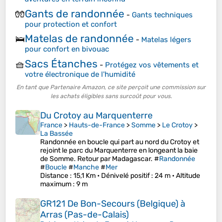
Gants de randonnée
🧤
-
Gants techniques
pour protection et confort
Matelas de randonnée
🛌
-
Matelas légers
pour confort en bivouac
Sacs Étanches
🧺
-
Protégez vos vêtements et
votre électronique de l'humidité
En tant que Partenaire Amazon, ce site perçoit une commission sur
les achats éligibles sans surcoût pour vous.
Du Crotoy au Marquenterre
France
>
Hauts-de-France
>
Somme
>
Le Crotoy
>
La Bassée
Randonnée en boucle qui part au nord du Crotoy et
rejoint le parc du Marquenterre en longeant la baie
de Somme. Retour par Madagascar. #
Randonnée
#
Boucle
#
Manche
#
Mer
Distance
: 15,1 Km •
Dénivelé positif
: 24 m •
Altitude
maximum
: 9 m
GR121 De Bon-Secours (Belgique) à
Arras (Pas-de-Calais)