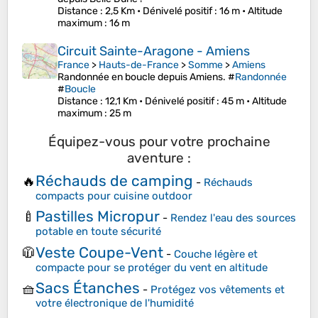
Distance
: 2,5 Km •
Dénivelé positif
: 16 m •
Altitude
maximum
: 16 m
Circuit Sainte-Aragone - Amiens
France
>
Hauts-de-France
>
Somme
>
Amiens
Randonnée en boucle depuis Amiens. #
Randonnée
#
Boucle
Distance
: 12,1 Km •
Dénivelé positif
: 45 m •
Altitude
maximum
: 25 m
Équipez-vous pour votre prochaine
aventure :
Réchauds de camping
🔥
-
Réchauds
compacts pour cuisine outdoor
Pastilles Micropur
🍼
-
Rendez l'eau des sources
potable en toute sécurité
Veste Coupe-Vent
🧥
-
Couche légère et
compacte pour se protéger du vent en altitude
Sacs Étanches
🧺
-
Protégez vos vêtements et
votre électronique de l'humidité