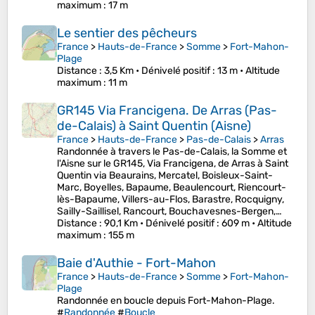
maximum
: 17 m
Le sentier des pêcheurs
France
>
Hauts-de-France
>
Somme
>
Fort-Mahon-
Plage
Distance
: 3,5 Km •
Dénivelé positif
: 13 m •
Altitude
maximum
: 11 m
GR145 Via Francigena. De Arras (Pas-
de-Calais) à Saint Quentin (Aisne)
France
>
Hauts-de-France
>
Pas-de-Calais
>
Arras
Randonnée à travers le Pas-de-Calais, la Somme et
l'Aisne sur le GR145, Via Francigena, de Arras à Saint
Quentin via Beaurains, Mercatel, Boisleux-Saint-
Marc, Boyelles, Bapaume, Beaulencourt, Riencourt-
lès-Bapaume, Villers-au-Flos, Barastre, Rocquigny,
Sailly-Saillisel, Rancourt, Bouchavesnes-Bergen,…
Distance
: 90,1 Km •
Dénivelé positif
: 609 m •
Altitude
maximum
: 155 m
Baie d'Authie - Fort-Mahon
France
>
Hauts-de-France
>
Somme
>
Fort-Mahon-
Plage
Randonnée en boucle depuis Fort-Mahon-Plage.
#
Randonnée
#
Boucle