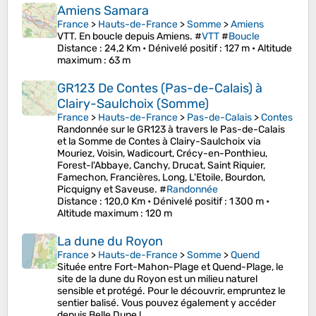
Amiens Samara
France
>
Hauts-de-France
>
Somme
>
Amiens
VTT. En boucle depuis Amiens. #
VTT
#
Boucle
Distance
: 24,2 Km •
Dénivelé positif
: 127 m •
Altitude
maximum
: 63 m
GR123 De Contes (Pas-de-Calais) à
Clairy-Saulchoix (Somme)
France
>
Hauts-de-France
>
Pas-de-Calais
>
Contes
Randonnée sur le GR123 à travers le Pas-de-Calais
et la Somme de Contes à Clairy-Saulchoix via
Mouriez, Voisin, Wadicourt, Crécy-en-Ponthieu,
Forest-l'Abbaye, Canchy, Drucat, Saint Riquier,
Famechon, Francières, Long, L'Etoile, Bourdon,
Picquigny et Saveuse. #
Randonnée
Distance
: 120,0 Km •
Dénivelé positif
: 1 300 m •
Altitude maximum
: 120 m
La dune du Royon
France
>
Hauts-de-France
>
Somme
>
Quend
Située entre Fort-Mahon-Plage et Quend-Plage, le
site de la dune du Royon est un milieu naturel
sensible et protégé. Pour le découvrir, empruntez le
sentier balisé. Vous pouvez également y accéder
depuis Belle Dune !