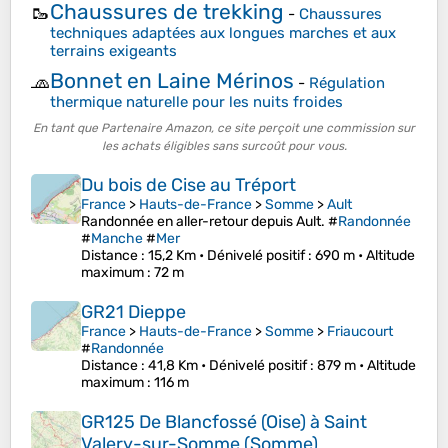
Chaussures de trekking
🥾
-
Chaussures
techniques adaptées aux longues marches et aux
terrains exigeants
Bonnet en Laine Mérinos
🧢
-
Régulation
thermique naturelle pour les nuits froides
En tant que Partenaire Amazon, ce site perçoit une commission sur
les achats éligibles sans surcoût pour vous.
Du bois de Cise au Tréport
France
>
Hauts-de-France
>
Somme
>
Ault
Randonnée en aller-retour depuis Ault. #
Randonnée
#
Manche
#
Mer
Distance
: 15,2 Km •
Dénivelé positif
: 690 m •
Altitude
maximum
: 72 m
GR21 Dieppe
France
>
Hauts-de-France
>
Somme
>
Friaucourt
#
Randonnée
Distance
: 41,8 Km •
Dénivelé positif
: 879 m •
Altitude
maximum
: 116 m
GR125 De Blancfossé (Oise) à Saint
Valery-sur-Somme (Somme)