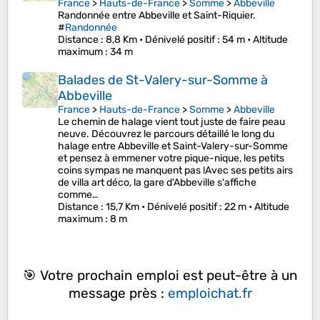
France
>
Hauts-de-France
>
Somme
>
Abbeville
Randonnée entre Abbeville et Saint-Riquier.
#
Randonnée
Distance
: 8,8 Km •
Dénivelé positif
: 54 m •
Altitude
maximum
: 34 m
Balades de St-Valery-sur-Somme à
Abbeville
France
>
Hauts-de-France
>
Somme
>
Abbeville
Le chemin de halage vient tout juste de faire peau
neuve. Découvrez le parcours détaillé le long du
halage entre Abbeville et Saint-Valery-sur-Somme
et pensez à emmener votre pique-nique, les petits
coins sympas ne manquent pas !Avec ses petits airs
de villa art déco, la gare d'Abbeville s'affiche
comme…
Distance
: 15,7 Km •
Dénivelé positif
: 22 m •
Altitude
maximum
: 8 m
🎯 Votre prochain emploi est peut-être à un
message près :
emploichat.fr