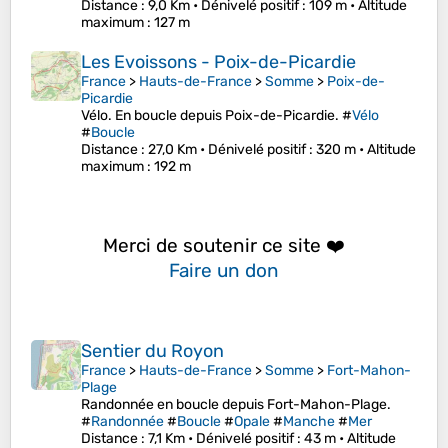
Distance
: 9,0 Km •
Dénivelé positif
: 109 m •
Altitude
maximum
: 127 m
Les Evoissons - Poix-de-Picardie
France
>
Hauts-de-France
>
Somme
>
Poix-de-
Picardie
Vélo. En boucle depuis Poix-de-Picardie. #
Vélo
#
Boucle
Distance
: 27,0 Km •
Dénivelé positif
: 320 m •
Altitude
maximum
: 192 m
Merci de soutenir ce site ❤️
Faire un don
Sentier du Royon
France
>
Hauts-de-France
>
Somme
>
Fort-Mahon-
Plage
Randonnée en boucle depuis Fort-Mahon-Plage.
#
Randonnée
#
Boucle
#
Opale
#
Manche
#
Mer
Distance
: 7,1 Km •
Dénivelé positif
: 43 m •
Altitude