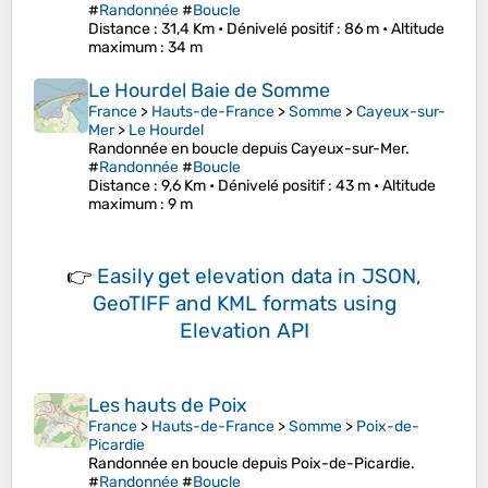
#
Randonnée
#
Boucle
Distance
: 31,4 Km •
Dénivelé positif
: 86 m •
Altitude
maximum
: 34 m
Le Hourdel Baie de Somme
France
>
Hauts-de-France
>
Somme
>
Cayeux-sur-
Mer
>
Le Hourdel
Randonnée en boucle depuis Cayeux-sur-Mer.
#
Randonnée
#
Boucle
Distance
: 9,6 Km •
Dénivelé positif
: 43 m •
Altitude
maximum
: 9 m
👉
Easily
get elevation data in JSON,
GeoTIFF and KML formats
using
Elevation API
Les hauts de Poix
France
>
Hauts-de-France
>
Somme
>
Poix-de-
Picardie
Randonnée en boucle depuis Poix-de-Picardie.
#
Randonnée
#
Boucle