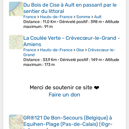
Du Bois de Cise à Ault en passant par le
sentier du littoral
France
>
Hauts-de-France
>
Somme
>
Ault
Distance
: 11,0 Km •
Dénivelé positif
: 398 m •
Altitude
maximum
: 91 m
La Coulée Verte - Crèvecœur-le-Grand -
Amiens
France
>
Hauts-de-France
>
Oise
>
Crèvecœur-le-
Grand
Distance
: 33,9 Km •
Dénivelé positif
: 149 m •
Altitude
maximum
: 173 m
Merci de soutenir ce site ❤️
Faire un don
GR®121 De Bon-Secours (Belgique) à
Equihen-Plage (Pas-de-Calais) (©gr-